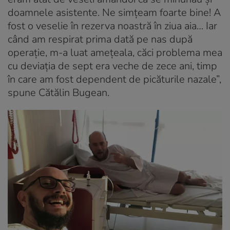
doamnele asistente. Ne simţeam foarte bine! A
fost o veselie în rezerva noastră în ziua aia… Iar
când am respirat prima dată pe nas după
operație, m-a luat amețeala, căci problema mea
cu deviația de sept era veche de zece ani, timp
în care am fost dependent de picăturile nazale”,
spune Cătălin Bugean.