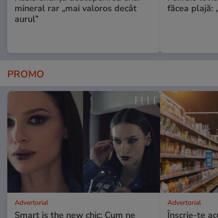
mineral rar „mai valoros decât
făcea plajă: „
aurul”
PROMO
Advertorial
Advertorial
Smart is the new chic: Cum ne
Înscrie-te ac