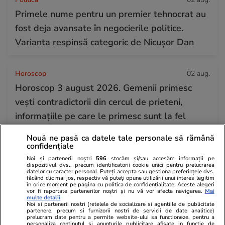
Primele nume pentru un premier tehnocrat au
fost deja avansate în negocierile politice.
Varianta respinsă categoric de Nicușor Dan
Horoscop
02 aug.
Horoscop 3 august 2026. Gemenii primesc
vești contradictorii din cercul de prieteni,
informațiile pe care le primesc sunt la fel
Nouă ne pasă ca datele tale personale să rămână
confidențiale
Știri România
02 aug.
Noi și partenerii noștri
596
stocăm și/sau accesăm informații pe
Meseria pe care o practică doar patru români.
dispozitivul dvs., precum identificatorii cookie unici pentru prelucrarea
datelor cu caracter personal. Puteți accepta sau gestiona preferințele dvs.
Cum a ajuns Monica Bogdan instructoare de
făcând clic mai jos, respectiv vă puteți opune utilizării unui interes legitim
în orice moment pe pagina cu politica de confidențialitate. Aceste alegeri
delfini de la Constanța: „În niciun caz nu sunt
vor fi raportate partenerilor noștri și nu vă vor afecta navigarea.
Mai
multe detalii
constrânși sau obligați să facă ceva”
Noi si partenerii nostri (retelele de socializare si agentiile de publicitate
partenere, precum si furnizorii nostri de servicii de date analitice)
prelucram date pentru a permite website-ului sa functioneze, pentru a
personaliza continutul si anunturile publicitare afisate in functie de