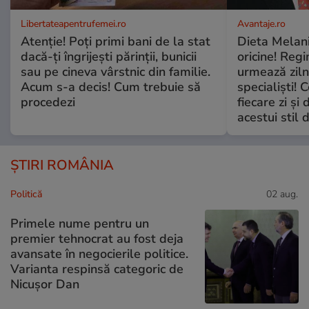
Libertateapentrufemei.ro
Avantaje.ro
Atenție! Poți primi bani de la stat
Dieta Melan
dacă-ți îngrijești părinții, bunicii
oricine! Regi
sau pe cineva vârstnic din familie.
urmează zilni
Acum s-a decis! Cum trebuie să
specialiști! 
procedezi
fiecare zi și 
acestui stil 
ȘTIRI ROMÂNIA
Politică
02 aug.
Primele nume pentru un
premier tehnocrat au fost deja
avansate în negocierile politice.
Varianta respinsă categoric de
Nicușor Dan