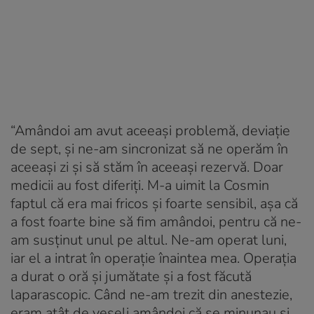
“Amândoi am avut aceeași problemă, deviație
de sept, și ne-am sincronizat să ne operăm în
aceeași zi și să stăm în aceeași rezervă. Doar
medicii au fost diferiți. M-a uimit la Cosmin
faptul că era mai fricos și foarte sensibil, așa că
a fost foarte bine să fim amândoi, pentru că ne-
am susținut unul pe altul. Ne-am operat luni,
iar el a intrat în operație înaintea mea. Operația
a durat o oră și jumătate și a fost făcută
laparascopic. Când ne-am trezit din anestezie,
eram atât de veseli amândoi că se minunau și