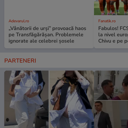
Adevarul.ro
Fanatik.ro
„Vânătorii de urși” provoacă haos
Fabulos! FCS
pe Transfăgărășan. Problemele
la nivel euro
ignorate ale celebrei șosele
Chivu e pe 
PARTENERI