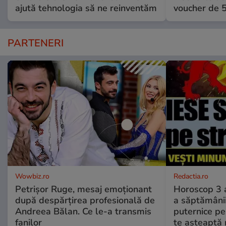
ajută tehnologia să ne reinventăm
voucher de 5
PARTENERI
Wowbiz.ro
Redactia.ro
Petrișor Ruge, mesaj emoționant
Horoscop 3 
după despărțirea profesională de
a săptămânii
Andreea Bălan. Ce le-a transmis
puternice pe
fanilor
te așteaptă 