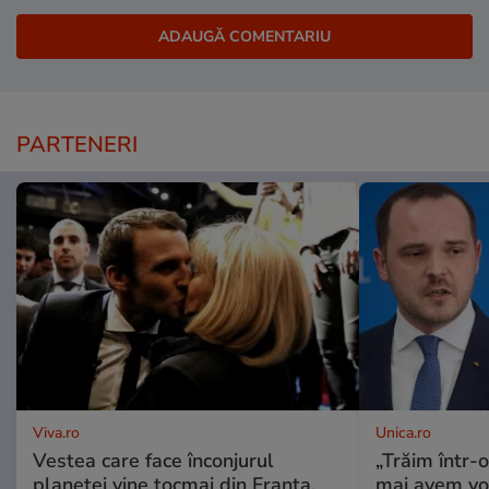
PARTENERI
Viva.ro
Unica.ro
Vestea care face înconjurul
„Trăim într-
planetei vine tocmai din Franța,
mai avem vo