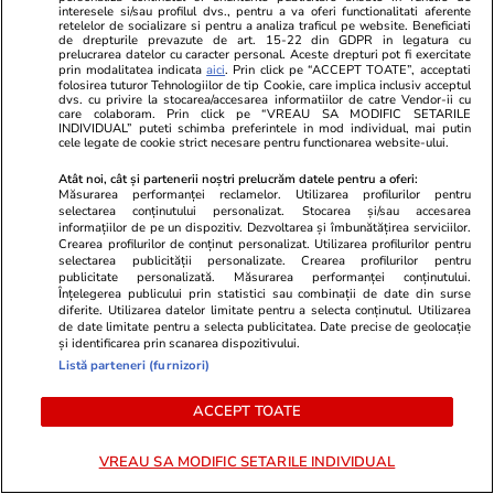
interesele si/sau profilul dvs., pentru a va oferi functionalitati aferente
Știri România
02 aug.
retelelor de socializare si pentru a analiza traficul pe website. Beneficiati
de drepturile prevazute de art. 15-22 din GDPR in legatura cu
Rezultatele loto din 2 august 2026. Numerele
prelucrarea datelor cu caracter personal. Aceste drepturi pot fi exercitate
prin modalitatea indicata
aici
. Prin click pe “ACCEPT TOATE”, acceptati
câștigătoare extrase duminică
folosirea tuturor Tehnologiilor de tip Cookie, care implica inclusiv acceptul
dvs. cu privire la stocarea/accesarea informatiilor de catre Vendor-ii cu
care colaboram. Prin click pe “VREAU SA MODIFIC SETARILE
INDIVIDUAL” puteti schimba preferintele in mod individual, mai putin
cele legate de cookie strict necesare pentru functionarea website-ului.
Atât noi, cât și partenerii noștri prelucrăm datele pentru a oferi:
Măsurarea performanței reclamelor. Utilizarea profilurilor pentru
selectarea conținutului personalizat. Stocarea și/sau accesarea
informațiilor de pe un dispozitiv. Dezvoltarea și îmbunătățirea serviciilor.
Crearea profilurilor de conținut personalizat. Utilizarea profilurilor pentru
selectarea publicității personalizate. Crearea profilurilor pentru
publicitate personalizată. Măsurarea performanței conținutului.
Înțelegerea publicului prin statistici sau combinații de date din surse
diferite. Utilizarea datelor limitate pentru a selecta conținutul. Utilizarea
de date limitate pentru a selecta publicitatea. Date precise de geolocație
și identificarea prin scanarea dispozitivului.
Listă parteneri (furnizori)
Lifestyle
02 aug.
Lifestyle
ACCEPT TOATE
Un patron din China a aflat ce a
La ce se uită
făcut angajatul său la nuntă și l-a
când aleg să
VREAU SA MODIFIC SETARILE INDIVIDUAL