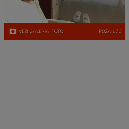
VEZI
GALERIA
FOTO
POZA
1 / 3