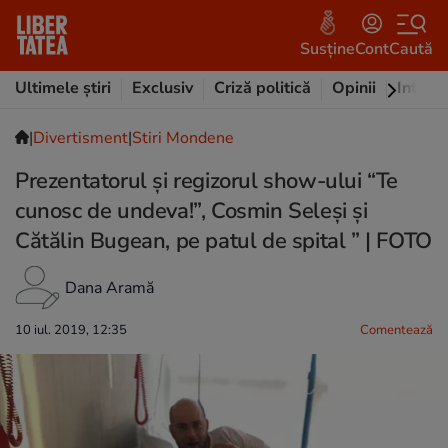
Susține
Cont
Caută
Ultimele știri
Exclusiv
Criză politică
Opinii
Intervi
|
Divertisment
|
Stiri Mondene
Prezentatorul și regizorul show-ului “Te
cunosc de undeva!”, Cosmin Seleși și
Cătălin Bugean, pe patul de spital ” | FOTO
Dana Aramă
10 iul. 2019, 12:35
Comentează