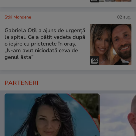
Stiri Mondene
02 aug.
Gabriela Oțil a ajuns de urgență
la spital. Ce a pățit vedeta după
o ieșire cu prietenele în oraș.
„N-am avut niciodată ceva de
genul ăsta”
PARTENERI