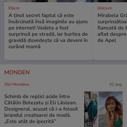
Elle.ro
Unica.ro
A ținut secret faptul că este
Mirabela Gră
însărcinată însă imaginile au ajuns
surprinzătoar
pe internet! Vedeta a fost
flancată de 
surprinsă pe stradă, iar burtica de
aflat despre
gravidă dovedește că va deveni în
de Apel
curând mamă
MONDEN
Stiri Mondene
02 aug.
Schimb de replici acide între
Cătălin Botezatu și Eli Lăslean.
Designerul, acuzat că i-a folosit
brandul creatoarei de modă.
„Este atât de ipocrită”