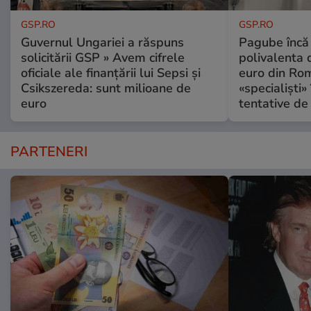
GSP.RO
GSP.RO
Guvernul Ungariei a răspuns
Pagube încă 
solicitării GSP » Avem cifrele
polivalenta 
oficiale ale finanțării lui Sepsi și
euro din Rom
Csikszereda: sunt milioane de
«specialiști»
euro
tentative de 
PARTENERI