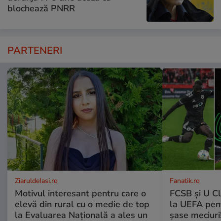
blochează PNRR
PARTENERI
ZiaruldeIasi.ro
Fanatik.ro
Motivul interesant pentru care o
FCSB și U Cl
elevă din rural cu o medie de top
la UEFA pentr
la Evaluarea Națională a ales un
șase meciuri