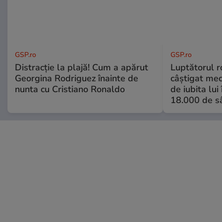
GSP.ro
GSP.ro
Distracție la plajă! Cum a apărut
Luptătorul 
Georgina Rodriguez înainte de
câștigat meci
nunta cu Cristiano Ronaldo
de iubita lui
18.000 de s