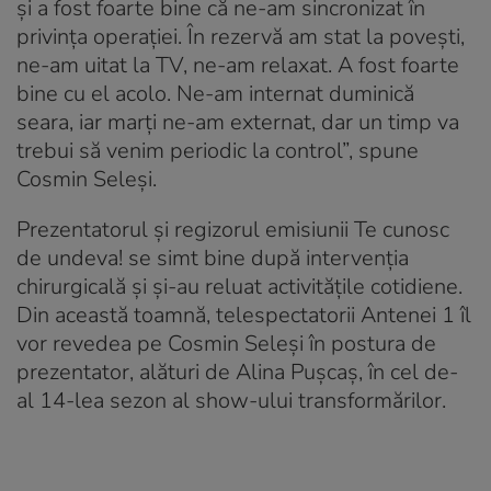
şi a fost foarte bine că ne-am sincronizat în
privința operației. În rezervă am stat la povești,
ne-am uitat la TV, ne-am relaxat. A fost foarte
bine cu el acolo. Ne-am internat duminică
seara, iar marți ne-am externat, dar un timp va
trebui să venim periodic la control”, spune
Cosmin Seleși.
Prezentatorul și regizorul emisiunii Te cunosc
de undeva! se simt bine după intervenția
chirurgicală și și-au reluat activitățile cotidiene.
Din această toamnă, telespectatorii Antenei 1 îl
vor revedea pe Cosmin Seleși în postura de
prezentator, alături de Alina Pușcaș, în cel de-
al 14-lea sezon al show-ului transformărilor.