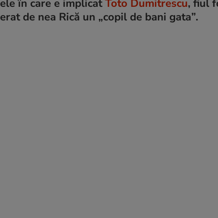
le în care e implicat
Toto Dumitrescu
, fiul 
erat de nea Rică un „copil de bani gata”.