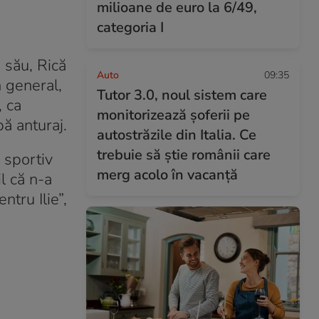
milioane de euro la 6/49,
categoria I
i său, Rică
Auto
09:35
n general,
Tutor 3.0, noul sistem care
, ca
monitorizează șoferii pe
pă anturaj.
autostrăzile din Italia. Ce
trebuie să știe românii care
 sportiv
merg acolo în vacanță
il că n-a
ntru Ilie”,