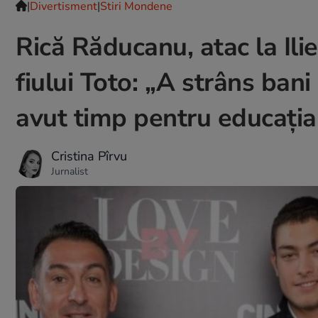
|
Divertisment
|
Stiri Mondene
Rică Răducanu, atac la Il
fiului Toto: „A strâns bani
avut timp pentru educația 
Cristina Pîrvu
Jurnalist