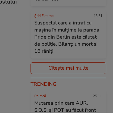
fostului
Știri Externe
13:51
Suspectul care a intrat cu
mașina în mulțime la parada
Pride din Berlin este căutat
de poliție. Bilanț: un mort și
16 răniți
Citește mai multe
TRENDING
Politică
25 iul.
Mutarea prin care AUR,
S.O.S. și POT au făcut front