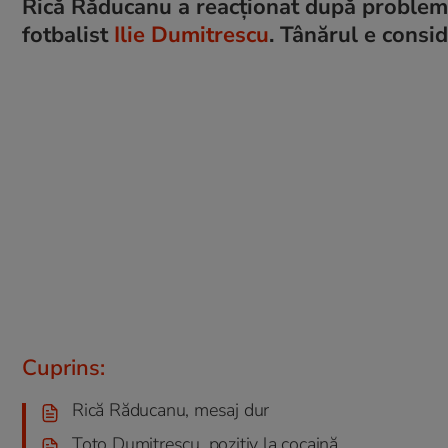
Rică Răducanu a reacționat după probleme
fotbalist
Ilie Dumitrescu
. Tânărul e consid
Cuprins:
Rică Răducanu, mesaj dur
Toto Dumitrescu, pozitiv la cocaină