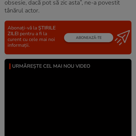
obsesie, dacă pot să zic asta”, ne-a povestit
tânărul actor.
Abonați-vă la
ȘTIRILE
ZILEI
pentru a fi la
ABONEAZĂ-TE
curent cu cele mai noi
informații.
URMĂREȘTE CEL MAI NOU VIDEO