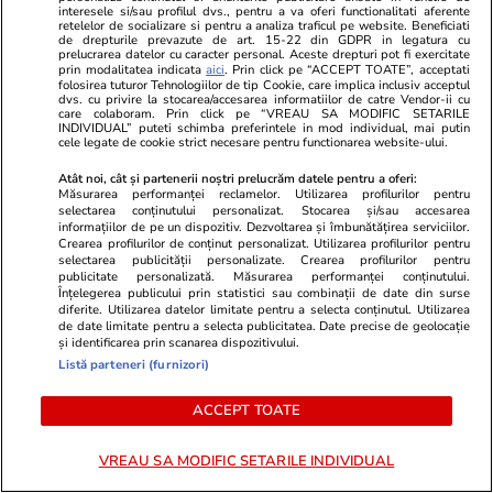
interesele si/sau profilul dvs., pentru a va oferi functionalitati aferente
retelelor de socializare si pentru a analiza traficul pe website. Beneficiati
de drepturile prevazute de art. 15-22 din GDPR in legatura cu
prelucrarea datelor cu caracter personal. Aceste drepturi pot fi exercitate
prin modalitatea indicata
aici
. Prin click pe “ACCEPT TOATE”, acceptati
folosirea tuturor Tehnologiilor de tip Cookie, care implica inclusiv acceptul
dvs. cu privire la stocarea/accesarea informatiilor de catre Vendor-ii cu
care colaboram. Prin click pe “VREAU SA MODIFIC SETARILE
INDIVIDUAL” puteti schimba preferintele in mod individual, mai putin
Advertorial
Advertorial
cele legate de cookie strict necesare pentru functionarea website-ului.
Smart is the new chic: Cum ne
Înscrie-te ac
Atât noi, cât și partenerii noștri prelucrăm datele pentru a oferi:
ajută tehnologia să ne reinventăm
voucher de 5
Măsurarea performanței reclamelor. Utilizarea profilurilor pentru
selectarea conținutului personalizat. Stocarea și/sau accesarea
informațiilor de pe un dispozitiv. Dezvoltarea și îmbunătățirea serviciilor.
Crearea profilurilor de conținut personalizat. Utilizarea profilurilor pentru
PARTENERI
selectarea publicității personalizate. Crearea profilurilor pentru
publicitate personalizată. Măsurarea performanței conținutului.
Înțelegerea publicului prin statistici sau combinații de date din surse
diferite. Utilizarea datelor limitate pentru a selecta conținutul. Utilizarea
de date limitate pentru a selecta publicitatea. Date precise de geolocație
și identificarea prin scanarea dispozitivului.
Listă parteneri (furnizori)
ACCEPT TOATE
VREAU SA MODIFIC SETARILE INDIVIDUAL