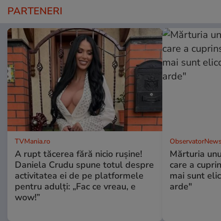
PARTENERI
TVMania.ro
ObservatorNews
A rupt tăcerea fără nicio rușine!
Mărturia unu
Daniela Crudu spune totul despre
care a cupri
activitatea ei de pe platformele
mai sunt eli
pentru adulți: „Fac ce vreau, e
arde"
wow!”