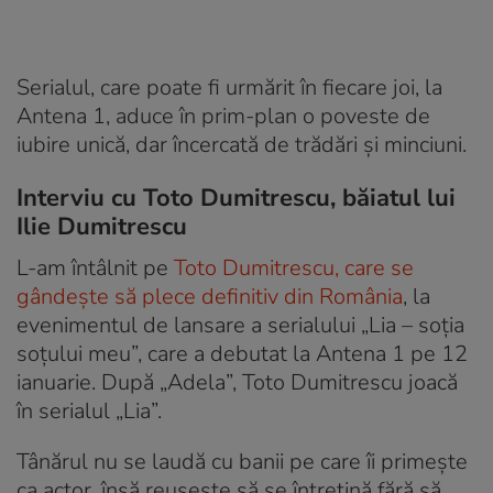
Serialul, care poate fi urmărit în fiecare joi, la
Antena 1, aduce în prim-plan o poveste de
iubire unică, dar încercată de trădări şi minciuni.
Interviu cu Toto Dumitrescu, băiatul lui
Ilie Dumitrescu
L-am întâlnit pe
Toto Dumitrescu, care se
gândește să plece definitiv din România
, la
evenimentul de lansare a serialului „Lia – soția
soțului meu”, care a debutat la Antena 1 pe 12
ianuarie. După „Adela”, Toto Dumitrescu joacă
în serialul „Lia”.
Tânărul nu se laudă cu banii pe care îi primește
ca actor, însă reușește să se întrețină fără să