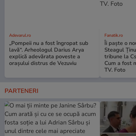
Adevarul.ro
Fanatik.ro
„Pompeii nu a fost îngropat sub
Îi paște o no
lavă“. Arheologul Darius Arya
Steagul Ținut
explică adevărata poveste a
tribune la C
orașului distrus de Vezuviu
Cum a fost 
TV. Foto
PARTENERI