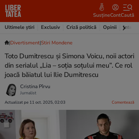
Susține
Cont
Caută
Ultimele știri
Exclusiv
Criză politică
Opinii
Intervi
|
Divertisment
|
Stiri Mondene
Toto Dumitrescu și Simona Voicu, noii actori
din serialul „Lia – soția soțului meu”. Ce rol
joacă băiatul lui Ilie Dumitrescu
Cristina Pîrvu
Jurnalist
Actualizat pe 11 oct. 2025, 02:03
Comentează