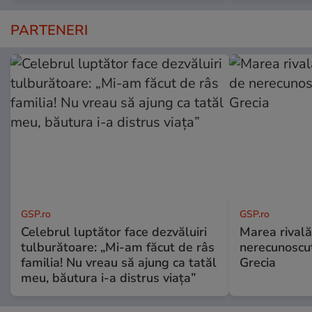
PARTENERI
GSP.ro
GSP.ro
Celebrul luptător face dezvăluiri
Marea rivală
tulburătoare: „Mi-am făcut de râs
nerecunoscut
familia! Nu vreau să ajung ca tatăl
Grecia
meu, băutura i-a distrus viața”