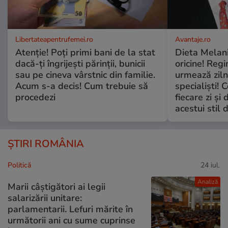
Libertateapentrufemei.ro
Avantaje.ro
Atenție! Poți primi bani de la stat
Dieta Melan
dacă-ți îngrijești părinții, bunicii
oricine! Regi
sau pe cineva vârstnic din familie.
urmează zilni
Acum s-a decis! Cum trebuie să
specialiști! 
procedezi
fiecare zi și 
acestui stil 
ȘTIRI ROMÂNIA
Politică
24 iul.
Analiză
Marii câștigători ai legii
salarizării unitare:
parlamentarii. Lefuri mărite în
următorii ani cu sume cuprinse