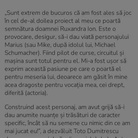
„Sunt extrem de bucuros că am fost ales să joc
în cel de-al doilea proiect al meu ce poartă
semnătura doamnei Ruxandra Ion. Este o
provocare, desigur, să-i dau viată personajului
Marius (sau Mike, după idolul lui, Michael
Schumacher). Fiind pilot de curse, circuitul și
mașina sunt totul pentru el. Mi-a fost uşor să
exprim această pasiune pe care o poartă el
pentru meseria lui, deoarece am găsit în mine
acea dragoste pentru vocația mea, cei drept,
diferită (actoria).
Construind acest personaj, am avut grijă să-i
dau anumite nuanțe și trăsături de caracter
specific, încât să nu semene cu nimic din ce am
mai jucat eu!”, a dezvăluit Toto Dumitrescu