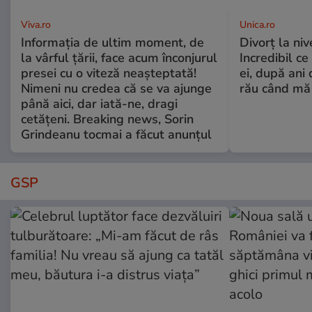
Viva.ro
Unica.ro
Informația de ultim moment, de
Divorț la nive
la vârful țării, face acum înconjurul
Incredibil ce
presei cu o viteză neașteptată!
ei, după ani 
Nimeni nu credea că se va ajunge
rău când mă
până aici, dar iată-ne, dragi
cetățeni. Breaking news, Sorin
Grindeanu tocmai a făcut anunțul
GSP