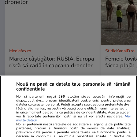
Mediafax.ro
StirileKanalD.ro
Marele câștigător: RUSIA. Europa
Femeie lovit
riscă să cadă în capcana dronelor
făcea plajă: „
Nouă ne pasă ca datele tale personale să rămână
confidențiale
PROMO
Noi și partenerii noștri
596
stocăm și/sau accesăm informații pe
dispozitivul dvs., precum identificatorii cookie unici pentru prelucrarea
datelor cu caracter personal. Puteți accepta sau gestiona preferințele dvs.
făcând clic mai jos, respectiv vă puteți opune utilizării unui interes legitim
în orice moment pe pagina cu politica de confidențialitate. Aceste alegeri
vor fi raportate partenerilor noștri și nu vă vor afecta navigarea.
Mai
multe detalii
Noi si partenerii nostri (retelele de socializare si agentiile de publicitate
partenere, precum si furnizorii nostri de servicii de date analitice)
prelucram date pentru a permite website-ului sa functioneze, pentru a
personaliza continutul si anunturile publicitare afisate in functie de