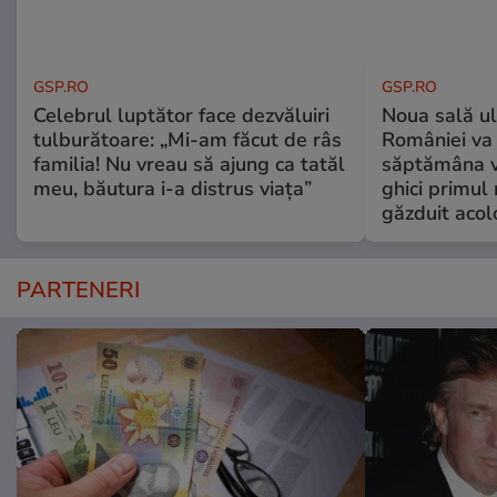
GSP.RO
GSP.RO
Celebrul luptător face dezvăluiri
Noua sală u
tulburătoare: „Mi-am făcut de râs
României va 
familia! Nu vreau să ajung ca tatăl
săptămâna vi
meu, băutura i-a distrus viața”
ghici primul 
găzduit acol
PARTENERI