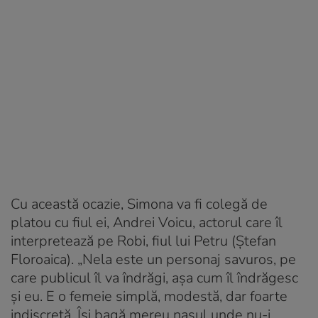
Cu această ocazie, Simona va fi colegă de
platou cu fiul ei, Andrei Voicu, actorul care îl
interpretează pe Robi, fiul lui Petru (Ştefan
Floroaica). „Nela este un personaj savuros, pe
care publicul îl va îndrăgi, așa cum îl îndrăgesc
și eu. E o femeie simplă, modestă, dar foarte
indiscretă. Își bagă mereu nasul unde nu-i