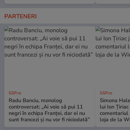
PARTENERI
GSP.ro
GSP.ro
Radu Banciu, monolog
Simona Hale
controversat: „Ai voie să pui 11
lui Ion Țiriac
negri în echipa Franței, dar ei nu
comentariul 
sunt francezi și nu vor fi niciodată”
loja de la 