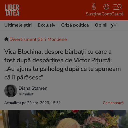
Susține
Cont
Caută
Ultimele știri
Exclusiv
Criză politică
Opinii
Video
|
Divertisment
|
Stiri Mondene
Vica Blochina, despre bărbații cu care a
fost după despărțirea de Victor Pițurcă:
„Au ajuns la psiholog după ce le spuneam
că îi părăsesc”
Diana Stamen
Jurnalist
Actualizat pe 29 apr. 2023, 15:51
Comentează