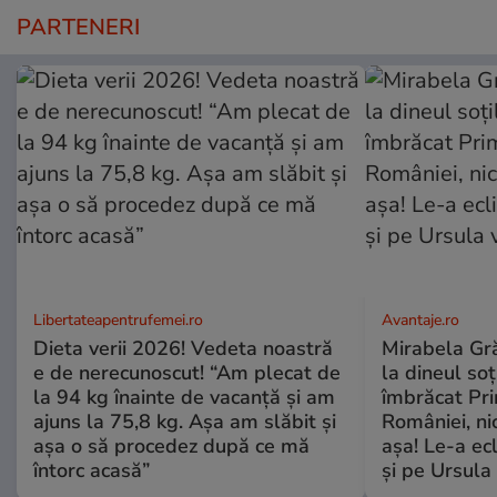
PARTENERI
Libertateapentrufemei.ro
Avantaje.ro
Dieta verii 2026! Vedeta noastră
Mirabela Grăd
e de nerecunoscut! “Am plecat de
la dineul so
la 94 kg înainte de vacanță și am
îmbrăcat Pr
ajuns la 75,8 kg. Așa am slăbit și
României, ni
așa o să procedez după ce mă
așa! Le-a ec
întorc acasă”
și pe Ursula