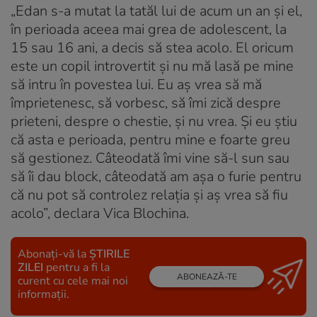
„Edan s-a mutat la tatăl lui de acum un an și el,
în perioada aceea mai grea de adolescent, la
15 sau 16 ani, a decis să stea acolo. El oricum
este un copil introvertit și nu mă lasă pe mine
să intru în povestea lui. Eu aș vrea să mă
împrietenesc, să vorbesc, să îmi zică despre
prieteni, despre o chestie, și nu vrea. Și eu știu
că asta e perioada, pentru mine e foarte greu
să gestionez. Câteodată îmi vine să-l sun sau
să îi dau block, câteodată am așa o furie pentru
că nu pot să controlez relația și aș vrea să fiu
acolo”, declara Vica Blochina.
Abonați-vă la
ȘTIRILE
ZILEI
pentru a fi la
ABONEAZĂ-TE
curent cu cele mai noi
informații.