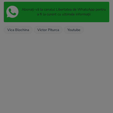
Abonați-vă la canalul Libertatea de WhatsApp pentru
a fi la curent cu ultimele informații
Vica Blochina
Victor Piturca
Youtube