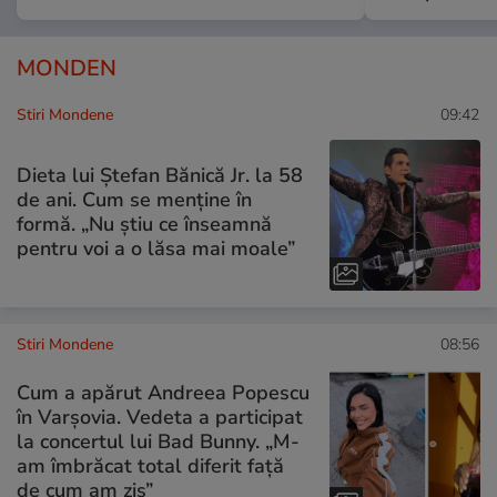
MONDEN
Stiri Mondene
09:42
Dieta lui Ștefan Bănică Jr. la 58
de ani. Cum se menține în
formă. „Nu ştiu ce înseamnă
pentru voi a o lăsa mai moale”
Stiri Mondene
08:56
Cum a apărut Andreea Popescu
în Varșovia. Vedeta a participat
la concertul lui Bad Bunny. „M-
am îmbrăcat total diferit față
de cum am zis”