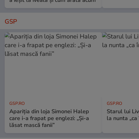
GSP
GSP.RO
GSP.RO
Apariția din loja Simonei Halep
Starul lui L
care i-a frapat pe englezi: „Și-a
la nunta „ca
lăsat mască fanii”