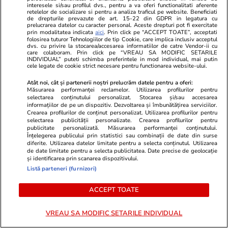
interesele si/sau profilul dvs., pentru a va oferi functionalitati aferente
încheiat”
retelelor de socializare si pentru a analiza traficul pe website. Beneficiati
de drepturile prevazute de art. 15-22 din GDPR in legatura cu
prelucrarea datelor cu caracter personal. Aceste drepturi pot fi exercitate
prin modalitatea indicata
aici
. Prin click pe “ACCEPT TOATE”, acceptati
folosirea tuturor Tehnologiilor de tip Cookie, care implica inclusiv acceptul
Știri România
10:00
dvs. cu privire la stocarea/accesarea informatiilor de catre Vendor-ii cu
care colaboram. Prin click pe “VREAU SA MODIFIC SETARILE
Scamatoriile șefului DGASPC Bihor, Lucian
INDIVIDUAL” puteti schimba preferintele in mod individual, mai putin
cele legate de cookie strict necesare pentru functionarea website-ului.
Călin Puia: a transformat bizonul donat în porc
și le-a ascuns șefilor doi ani că are dosar penal
Atât noi, cât și partenerii noștri prelucrăm datele pentru a oferi:
Măsurarea performanței reclamelor. Utilizarea profilurilor pentru
selectarea conținutului personalizat. Stocarea și/sau accesarea
informațiilor de pe un dispozitiv. Dezvoltarea și îmbunătățirea serviciilor.
Crearea profilurilor de conținut personalizat. Utilizarea profilurilor pentru
Stiri Mondene
09:42
selectarea publicității personalizate. Crearea profilurilor pentru
publicitate personalizată. Măsurarea performanței conținutului.
Dieta lui Ștefan Bănică Jr. la 58 de ani. Cum se
Înțelegerea publicului prin statistici sau combinații de date din surse
menține în formă. „Nu ştiu ce înseamnă pentru
diferite. Utilizarea datelor limitate pentru a selecta conținutul. Utilizarea
de date limitate pentru a selecta publicitatea. Date precise de geolocație
voi a o lăsa mai moale”
și identificarea prin scanarea dispozitivului.
Listă parteneri (furnizori)
ACCEPT TOATE
Bani și Afaceri
09:41
Urmează cel mai puternic El Niño din ultimii 75
VREAU SA MODIFIC SETARILE INDIVIDUAL
de ani. Economiștii avertizează: prețurile