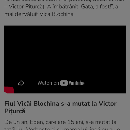
– Victor Piţurcă). A îmbătrânit. Gata, a fost!”, a
mai dezvăluit Vica Blochina.
Fiul Vicăi Blochina s-a mutat la Victor
Pițurcă
De un an, Edan, care are 15 ani, s-a mutat la
tatăl lui. Vorbește și cu mama lui, însă nu au o