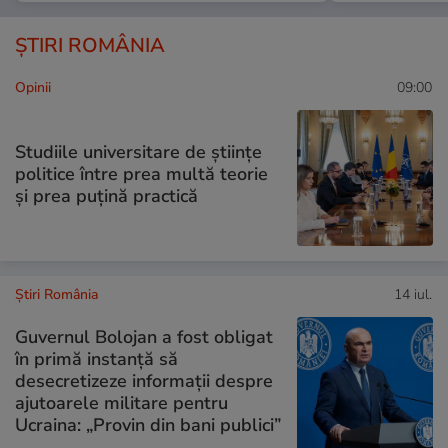
ȘTIRI ROMÂNIA
Opinii
09:00
Studiile universitare de științe
politice între prea multă teorie
și prea puțină practică
Știri România
14 iul.
Guvernul Bolojan a fost obligat
în primă instanță să
desecretizeze informații despre
ajutoarele militare pentru
Ucraina: „Provin din bani publici”