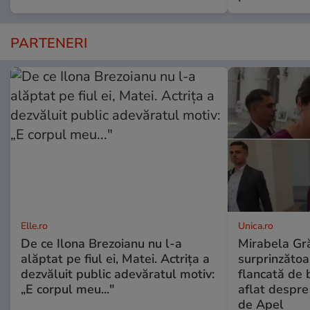
PARTENERI
Elle.ro
Unica.ro
De ce Ilona Brezoianu nu l-a
Mirabela Gră
alăptat pe fiul ei, Matei. Actrița a
surprinzătoar
dezvăluit public adevăratul motiv:
flancată de 
„E corpul meu..."
aflat despre
de Apel