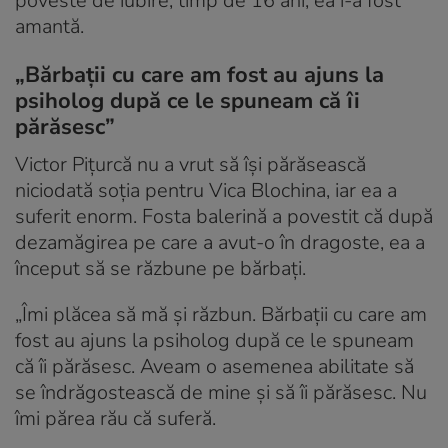
poveste de iubire, timp de 16 ani, ea i-a fost
amantă.
„Bărbații cu care am fost au ajuns la
psiholog după ce le spuneam că îi
părăsesc”
Victor Pițurcă nu a vrut să își părăsească
niciodată soția pentru Vica Blochina, iar ea a
suferit enorm. Fosta balerină a povestit că după
dezamăgirea pe care a avut-o în dragoste, ea a
început să se răzbune pe bărbați.
„Îmi plăcea să mă și răzbun. Bărbații cu care am
fost au ajuns la psiholog după ce le spuneam
că îi părăsesc. Aveam o asemenea abilitate să
se îndrăgostească de mine și să îi părăsesc. Nu
îmi părea rău că suferă.