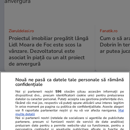
ZiaruldeIasi.ro
Fanatik.ro
Proiectul imobiliar pregătit lângă
Cum o să ar
Lidl Moara de Foc este scos la
Dobrin în ter
vânzare. Dezvoltatorul este
ar putea juca
asociat în piață cu un alt proiect
de anvergură
Nouă ne pasă ca datele tale personale să rămână
confidențiale
ULTIMELE ȘTIRI
Noi și partenerii noștri
596
stocăm și/sau accesăm informații pe
dispozitivul dvs., precum identificatorii cookie unici pentru prelucrarea
datelor cu caracter personal. Puteți accepta sau gestiona preferințele dvs.
Știri Externe
10:01
făcând clic mai jos, respectiv vă puteți opune utilizării unui interes legitim
în orice moment pe pagina cu politica de confidențialitate. Aceste alegeri
20 de nave din flota-fantomă a Rusiei au fost
vor fi raportate partenerilor noștri și nu vă vor afecta navigarea.
Mai
multe detalii
Noi si partenerii nostri (retelele de socializare si agentiile de publicitate
lovite cu drone, într-o singură noapte, în Marea
partenere, precum si furnizorii nostri de servicii de date analitice)
prelucram date pentru a permite website-ului sa functioneze, pentru a
Neagră: „Prima rundă a bătăliei navale s-a
personaliza continutul si anunturile publicitare afisate in functie de