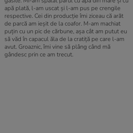
găsite. Mi-am spălat părul cu apă din mare și cu
apă plată, l-am uscat și l-am pus pe crengile
respective. Cei din producție îmi ziceau că arăt
de parcă am ieșit de la coafor. M-am machiat
puțin cu un pic de cărbune, așa cât am putut eu
să văd în capacul ăla de la cratiță pe care l-am
avut. Groaznic, îmi vine să plâng când mă
gândesc prin ce am trecut.