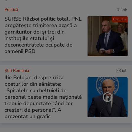
Politică
12:58
SURSE Război politic total. PNL
Exclusiv
pregătește trimiterea acasă a
garniturilor doi și trei din
instituțiile statului și
deconcentratele ocupate de
oamenii PSD
Știri România
23 iul.
Ilie Bolojan, despre criza
posturilor din sănătate:
„Spitalele cu cheltuieli de
personal peste media națională
trebuie depunctate când cer
creșteri de personal”. A
prezentat un grafic