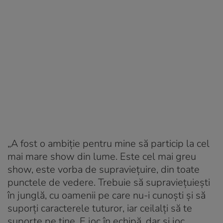
„A fost o ambiție pentru mine să particip la cel
mai mare show din lume. Este cel mai greu
show, este vorba de supraviețuire, din toate
punctele de vedere. Trebuie să supraviețuiești
în junglă, cu oamenii pe care nu-i cunoști și să
suporți caracterele tuturor, iar ceilalți să te
suporte pe tine. E joc în echipă, dar și joc