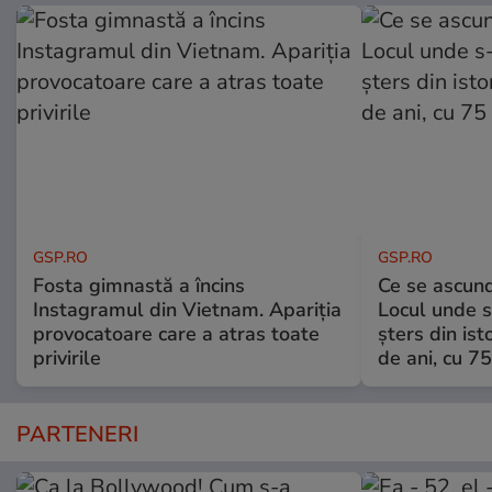
GSP.RO
GSP.RO
Fosta gimnastă a încins
Ce se ascund
Instagramul din Vietnam. Apariția
Locul unde s-
provocatoare care a atras toate
șters din ist
privirile
de ani, cu 7
PARTENERI