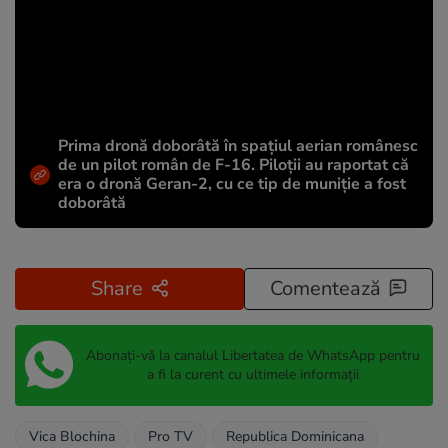
Prima dronă doborâtă în spațiul aerian românesc
de un pilot român de F-16. Piloții au raportat că
era o dronă Geran-2, cu ce tip de muniție a fost
doborâtă
Share
Comentează
Abonați-vă la canalul Libertatea de WhatsApp pentru
a fi la curent cu ultimele informații
Vica Blochina
Pro TV
Republica Dominicana