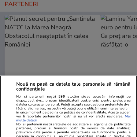
PARTENERI
Nouă ne pasă ca datele tale personale să rămână
Adevarul.ro
Fanatik.ro
confidențiale
Planul secret pentru „Santinela
Lamine Yama
Noi și partenerii noștri
596
stocăm și/sau accesăm informații pe
NATO” la Marea Neagră.
euro pentru i
dispozitivul dvs., precum identificatorii cookie unici pentru prelucrarea
datelor cu caracter personal. Puteți accepta sau gestiona preferințele dvs.
Obstacolul neașteptat în calea
Ce preț are b
făcând clic mai jos, respectiv vă puteți opune utilizării unui interes legitim
României
răsfățat-o
în orice moment pe pagina cu politica de confidențialitate. Aceste alegeri
vor fi raportate partenerilor noștri și nu vă vor afecta navigarea.
Mai
multe detalii
Noi si partenerii nostri (retelele de socializare si agentiile de publicitate
partenere, precum si furnizorii nostri de servicii de date analitice)
PARTENERI
prelucram date pentru a permite website-ului sa functioneze, pentru a
personaliza continutul si anunturile publicitare afisate in functie de