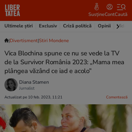
Susține
Cont
Caută
Ultimele știri
Exclusiv
Criză politică
Opinii
Video
|
Divertisment
|
Stiri Mondene
Vica Blochina spune ce nu se vede la TV
de la Survivor România 2023: „Mama mea
plângea văzând ce iad e acolo”
Diana Stamen
Jurnalist
Actualizat pe 10 feb. 2023, 11:21
Comentează