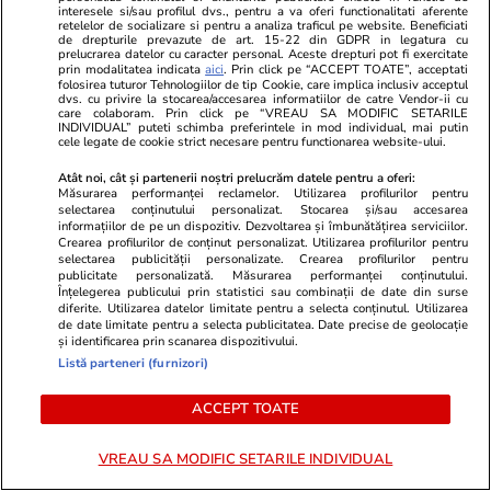
interesele si/sau profilul dvs., pentru a va oferi functionalitati aferente
retelelor de socializare si pentru a analiza traficul pe website. Beneficiati
de drepturile prevazute de art. 15-22 din GDPR in legatura cu
prelucrarea datelor cu caracter personal. Aceste drepturi pot fi exercitate
prin modalitatea indicata
aici
. Prin click pe “ACCEPT TOATE”, acceptati
folosirea tuturor Tehnologiilor de tip Cookie, care implica inclusiv acceptul
dvs. cu privire la stocarea/accesarea informatiilor de catre Vendor-ii cu
care colaboram. Prin click pe “VREAU SA MODIFIC SETARILE
INDIVIDUAL” puteti schimba preferintele in mod individual, mai putin
cele legate de cookie strict necesare pentru functionarea website-ului.
Atât noi, cât și partenerii noștri prelucrăm datele pentru a oferi:
Măsurarea performanței reclamelor. Utilizarea profilurilor pentru
selectarea conținutului personalizat. Stocarea și/sau accesarea
informațiilor de pe un dispozitiv. Dezvoltarea și îmbunătățirea serviciilor.
Crearea profilurilor de conținut personalizat. Utilizarea profilurilor pentru
selectarea publicității personalizate. Crearea profilurilor pentru
publicitate personalizată. Măsurarea performanței conținutului.
Elle.ro
Unica.ro
Înțelegerea publicului prin statistici sau combinații de date din surse
O mai ții minte pe Janine Sârbu?
Mirabela Gră
diferite. Utilizarea datelor limitate pentru a selecta conținutul. Utilizarea
de date limitate pentru a selecta publicitatea. Date precise de geolocație
Cum arată și cu ce se ocupă acum
surprinzătoar
și identificarea prin scanarea dispozitivului.
fosta soție a lui Adrian Sârbu și
flancată de 
Listă parteneri (furnizori)
unul dintre cele mai apreciate
aflat despre
modele din anii 90. A fost
de Apel
ACCEPT TOATE
decorată recent de Ministerul
Culturii din Franța. Foto
VREAU SA MODIFIC SETARILE INDIVIDUAL