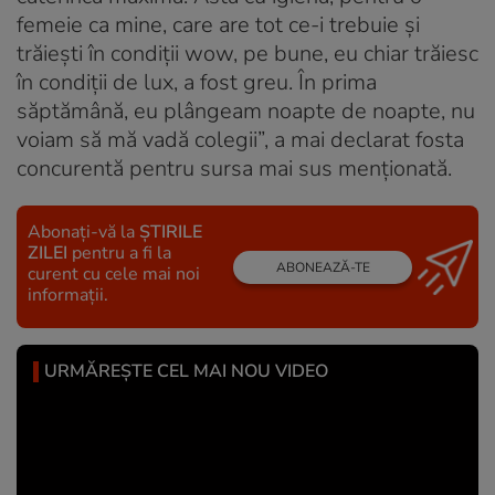
femeie ca mine, care are tot ce-i trebuie și
trăiești în condiții wow, pe bune, eu chiar trăiesc
în condiții de lux, a fost greu. În prima
săptămână, eu plângeam noapte de noapte, nu
voiam să mă vadă colegii”, a mai declarat fosta
concurentă pentru sursa mai sus menționată.
Abonați-vă la
ȘTIRILE
ZILEI
pentru a fi la
ABONEAZĂ-TE
curent cu cele mai noi
informații.
URMĂREȘTE CEL MAI NOU VIDEO