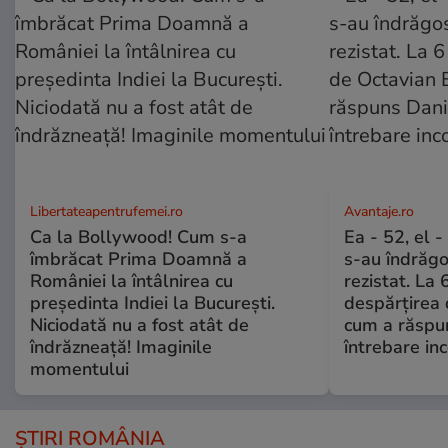
Libertateapentrufemei.ro
Avantaje.ro
Ca la Bollywood! Cum s-a
Ea - 52, el 
îmbrăcat Prima Doamnă a
s-au îndrăgos
României la întâlnirea cu
rezistat. La 
președinta Indiei la București.
despărțirea 
Niciodată nu a fost atât de
cum a răspu
îndrăzneață! Imaginile
întrebare i
momentului
ȘTIRI ROMÂNIA