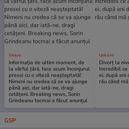
Viva.ro
Unica.ro
Informația de ultim moment, de
Divorț la nive
la vârful țării, face acum înconjurul
Incredibil ce
presei cu o viteză neașteptată!
ei, după ani 
Nimeni nu credea că se va ajunge
rău când mă
până aici, dar iată-ne, dragi
cetățeni. Breaking news, Sorin
Grindeanu tocmai a făcut anunțul
GSP