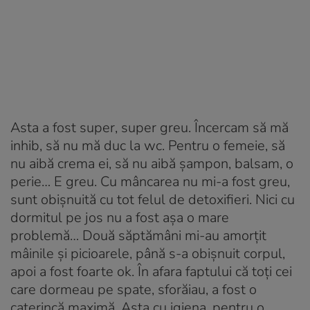
Asta a fost super, super greu. Încercam să mă
inhib, să nu mă duc la wc. Pentru o femeie, să
nu aibă crema ei, să nu aibă șampon, balsam, o
perie… E greu. Cu mâncarea nu mi-a fost greu,
sunt obișnuită cu tot felul de detoxifieri. Nici cu
dormitul pe jos nu a fost așa o mare
problemă… Două săptămâni mi-au amorțit
mâinile și picioarele, până s-a obișnuit corpul,
apoi a fost foarte ok. În afara faptului că toți cei
care dormeau pe spate, sforăiau, a fost o
caterincă maximă. Asta cu igiena, pentru o