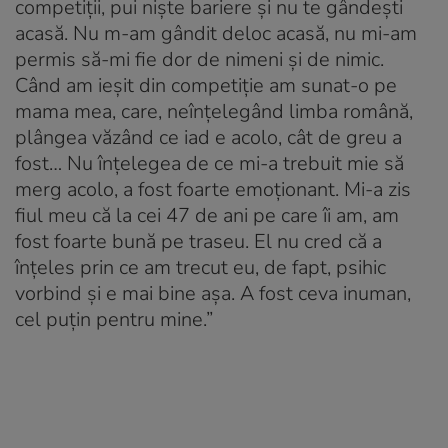
competiții, pui niște bariere și nu te gândești
acasă. Nu m-am gândit deloc acasă, nu mi-am
permis să-mi fie dor de nimeni și de nimic.
Când am ieșit din competiție am sunat-o pe
mama mea, care, neînțelegând limba română,
plângea văzând ce iad e acolo, cât de greu a
fost… Nu înțelegea de ce mi-a trebuit mie să
merg acolo, a fost foarte emoționant. Mi-a zis
fiul meu că la cei 47 de ani pe care îi am, am
fost foarte bună pe traseu. El nu cred că a
înțeles prin ce am trecut eu, de fapt, psihic
vorbind și e mai bine așa. A fost ceva inuman,
cel puțin pentru mine.”