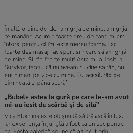
În altă ordine de idei, am grijă de mine, am grijă
ce mănânc. Acum e foarte greu de când m-am
întors, pentru că îmi este mereu foame. Fac
foarte des masaj, fac sport și încerc să am grijă
de mine. Și râd foarte mult! Asta mi-a lipsit la
Survivor, faptul că nu aveam cu cine să râd, nu
era nimeni pe vibe cu mine. Eu, acasă, râd de
dimineață și până seară”.
„Bubele astea la gură pe care le-am avut
mi-au ieșit de scârbă și de silă”
Vica Blochina este obișnuită să trăiască în lux,
iar experiența în junglă a fost ca un șoc pentru
ea. Fosta balerină spune că a trecut prin