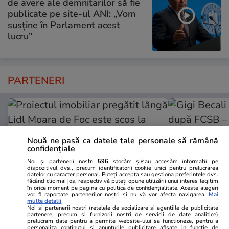
de avere ale demnitarilor să fie
publicate pe site-ul ANI: „Vom
susține în Parlament acest
lucru”
PARTENERI
Nouă ne pasă ca datele tale personale să rămână
confidențiale
Noi și partenerii noștri
596
stocăm și/sau accesăm informații pe
dispozitivul dvs., precum identificatorii cookie unici pentru prelucrarea
datelor cu caracter personal. Puteți accepta sau gestiona preferințele dvs.
făcând clic mai jos, respectiv vă puteți opune utilizării unui interes legitim
în orice moment pe pagina cu politica de confidențialitate. Aceste alegeri
vor fi raportate partenerilor noștri și nu vă vor afecta navigarea.
Mai
multe detalii
Noi si partenerii nostri (retelele de socializare si agentiile de publicitate
ZiaruldeIasi.ro
Fanatik.ro
partenere, precum si furnizorii nostri de servicii de date analitice)
prelucram date pentru a permite website-ului sa functioneze, pentru a
Proiectul imobiliar pregătit lângă
Gigi Becali 
personaliza continutul si anunturile publicitare afisate in functie de