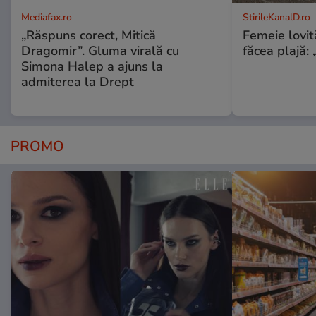
Mediafax.ro
StirileKanalD.ro
„Răspuns corect, Mitică
Femeie lovit
Dragomir”. Gluma virală cu
făcea plajă: „
Simona Halep a ajuns la
admiterea la Drept
PROMO