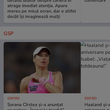
detaliu uluitor despre cariera ei
comentarii
atrage imediat atenția. Apare
mereu pe micul ecran, dar e altfel
decât își imaginează mulți
GSP
GSP.RO
GSP.RO
Sorana Cîrstea și-a anunțat
Haaland și-a