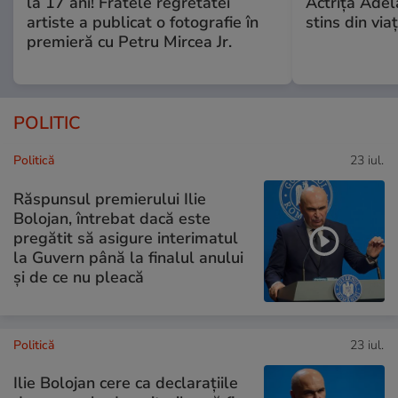
la 17 ani! Fratele regretatei
Actrița Adel
artiste a publicat o fotografie în
stins din via
premieră cu Petru Mircea Jr.
POLITIC
Politică
23 iul.
Răspunsul premierului Ilie
Bolojan, întrebat dacă este
pregătit să asigure interimatul
la Guvern până la finalul anului
și de ce nu pleacă
Politică
23 iul.
Ilie Bolojan cere ca declarațiile