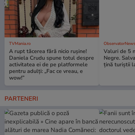
TVMania.ro
ObservatorNews
A rupt tăcerea fără nicio rușine!
Valuri de 5 m
Daniela Crudu spune totul despre
Negre. Salva
activitatea ei de pe platformele
ţină turiştii 
pentru adulți: „Fac ce vreau, e
wow!”
PARTENERI