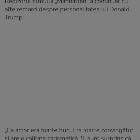
Regizorul filmului „Manhattan” a continuat cu
alte remarci despre personalitatea lui Donald
Trump.
„Ca actor era foarte bun. Era foarte convingător
și are o calitate carismatică. Și sunt surprins că