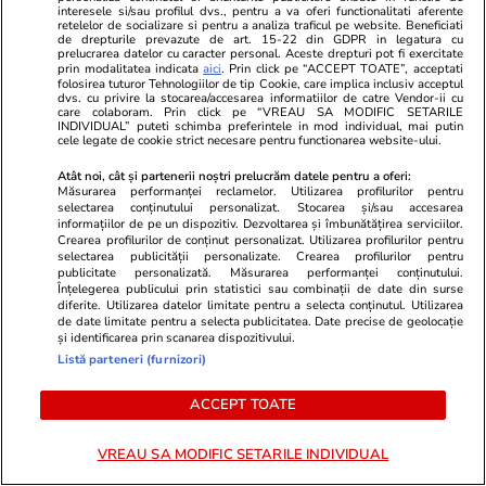
interesele si/sau profilul dvs., pentru a va oferi functionalitati aferente
Lidl Moara de Foc este scos la
după FCSB –
retelelor de socializare si pentru a analiza traficul pe website. Beneficiati
de drepturile prevazute de art. 15-22 din GDPR in legatura cu
vânzare. Dezvoltatorul este
mai intra nic
prelucrarea datelor cu caracter personal. Aceste drepturi pot fi exercitate
asociat în piață cu un alt proiect
prin modalitatea indicata
aici
. Prin click pe “ACCEPT TOATE”, acceptati
folosirea tuturor Tehnologiilor de tip Cookie, care implica inclusiv acceptul
de anvergură
dvs. cu privire la stocarea/accesarea informatiilor de catre Vendor-ii cu
care colaboram. Prin click pe “VREAU SA MODIFIC SETARILE
INDIVIDUAL” puteti schimba preferintele in mod individual, mai putin
cele legate de cookie strict necesare pentru functionarea website-ului.
Vrei să îți fac o rețetă?
Atât noi, cât și partenerii noștri prelucrăm datele pentru a oferi:
Măsurarea performanței reclamelor. Utilizarea profilurilor pentru
selectarea conținutului personalizat. Stocarea și/sau accesarea
informațiilor de pe un dispozitiv. Dezvoltarea și îmbunătățirea serviciilor.
Crearea profilurilor de conținut personalizat. Utilizarea profilurilor pentru
selectarea publicității personalizate. Crearea profilurilor pentru
publicitate personalizată. Măsurarea performanței conținutului.
Înțelegerea publicului prin statistici sau combinații de date din surse
diferite. Utilizarea datelor limitate pentru a selecta conținutul. Utilizarea
de date limitate pentru a selecta publicitatea. Date precise de geolocație
și identificarea prin scanarea dispozitivului.
ULTIMELE ȘTIRI
Listă parteneri (furnizori)
Știri România
23 iul.
ACCEPT TOATE
Alexandru Rogobete dezvăluie discuția avută
VREAU SA MODIFIC SETARILE INDIVIDUAL
cu Ilie Bolojan în Palatul Victoria: „Asta nu