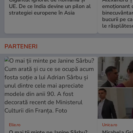
UE. De ce India devine un pilon al
emoționant 
strategiei europene în Asia
binecuvântar
bucurii pe c
le răsplătes
PARTENERI
Elle.ro
Unica.ro
O mai ții minte pe Janine Sârbu?
Mirabela Gră