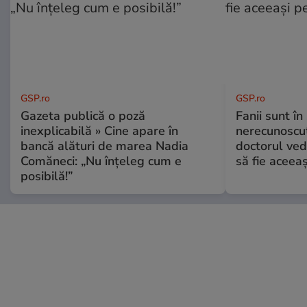
GSP.ro
GSP.ro
Gazeta publică o poză
Fanii sunt în 
inexplicabilă » Cine apare în
nerecunoscut
bancă alături de marea Nadia
doctorul ved
Comăneci: „Nu înțeleg cum e
să fie aceea
posibilă!”