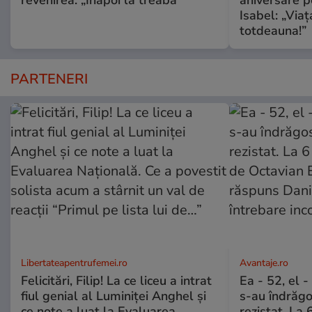
revenirea: „Înapoi la treabă”
aniversare pe
Isabel: „Via
totdeauna!”
PARTENERI
Libertateapentrufemei.ro
Avantaje.ro
Felicitări, Filip! La ce liceu a intrat
Ea - 52, el 
fiul genial al Luminiței Anghel și
s-au îndrăgos
ce note a luat la Evaluarea
rezistat. La 