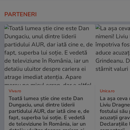
PARTENERI
Viva.ro
Unica.ro
Toată lumea știe cine este Dan
La așa ceva 
Dungaciu, unul dintre liderii
Liviu Dragne
partidului AUR, dar iată cine e, de
fostului său 
fapt, superba lui soție. E vedetă
acuzații grav
de televiziune în România, iar un
Declarațiile 