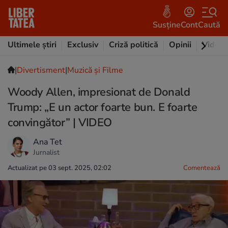
Susține
Cont
Caută
Ultimele știri
Exclusiv
Criză politică
Opinii
Video
|
Divertisment
|
Muzică și Filme
Woody Allen, impresionat de Donald
Trump: „E un actor foarte bun. E foarte
convingător” | VIDEO
Ana Tet
Jurnalist
Actualizat pe 03 sept. 2025, 02:02
Comentează