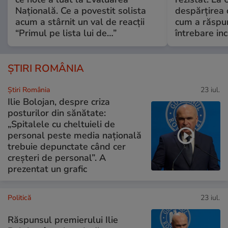
Națională. Ce a povestit solista
despărțirea 
acum a stârnit un val de reacții
cum a răspu
“Primul pe lista lui de…”
întrebare i
ȘTIRI ROMÂNIA
Știri România
23 iul.
Ilie Bolojan, despre criza
posturilor din sănătate:
„Spitalele cu cheltuieli de
personal peste media națională
trebuie depunctate când cer
creșteri de personal”. A
prezentat un grafic
Politică
23 iul.
Răspunsul premierului Ilie