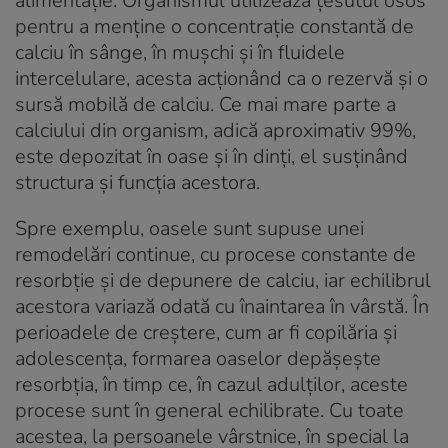
alimentație. Organismul utilizează țesutul osos
pentru a menține o concentrație constantă de
calciu în sânge, în mușchi și în fluidele
intercelulare, acesta acționând ca o rezervă și o
sursă mobilă de calciu. Ce mai mare parte a
calciului din organism, adică aproximativ 99%,
este depozitat în oase și în dinți, el susținând
structura și funcția acestora.
Spre exemplu, oasele sunt supuse unei
remodelări continue, cu procese constante de
resorbție și de depunere de calciu, iar echilibrul
acestora variază odată cu înaintarea în vârstă. În
perioadele de creștere, cum ar fi copilăria și
adolescența, formarea oaselor depășește
resorbția, în timp ce, în cazul adulților, aceste
procese sunt în general echilibrate. Cu toate
acestea, la persoanele vârstnice, în special la