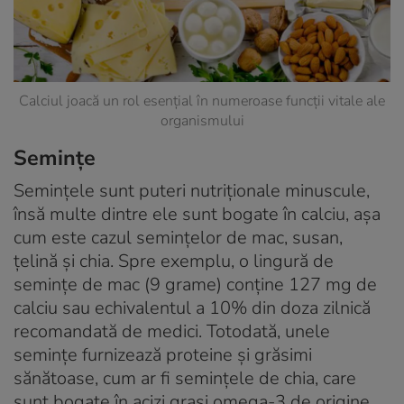
Calciul joacă un rol esențial în numeroase funcții vitale ale
organismului
Semințe
Semințele sunt puteri nutriționale minuscule,
însă multe dintre ele sunt bogate în calciu, așa
cum este cazul semințelor de mac, susan,
țelină și chia. Spre exemplu, o lingură de
semințe de mac (9 grame) conține 127 mg de
calciu sau echivalentul a 10% din doza zilnică
recomandată de medici. Totodată, unele
semințe furnizează proteine și grăsimi
sănătoase, cum ar fi semințele de chia, care
sunt bogate în acizi grași omega-3 de origine