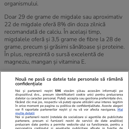
organismului.
Doar 29 de grame de migdale sau aproximativ
22 de migdale oferă 8% din doza zilnică
recomandată de calciu. În același timp,
migdalele oferă și 3,5 grame de fibre la 28 de
grame, precum și grăsimi sănătoase și proteine.
În plus, reprezintă o sursă excelentă de
magneziu, mangan și vitamina E.
Vezi şi
alimente bogate în fier
, ce să mănânci
Nouă ne pasă ca datele tale personale să rămână
când ai lipsă de fier!
confidențiale
Noi și partenerii noștri
596
stocăm și/sau accesăm informații pe
dispozitivul dvs., precum identificatorii cookie unici pentru prelucrarea
Abonați-vă la
ȘTIRILE
datelor cu caracter personal. Puteți accepta sau gestiona preferințele dvs.
făcând clic mai jos, respectiv vă puteți opune utilizării unui interes legitim
ZILEI
pentru a fi la
în orice moment pe pagina cu politica de confidențialitate. Aceste alegeri
ABONEAZĂ-TE
curent cu cele mai noi
vor fi raportate partenerilor noștri și nu vă vor afecta navigarea.
Mai
multe detalii
informații.
Noi si partenerii nostri (retelele de socializare si agentiile de publicitate
partenere, precum si furnizorii nostri de servicii de date analitice)
prelucram date pentru a permite website-ului sa functioneze, pentru a
personaliza continutul si anunturile publicitare afisate in functie de