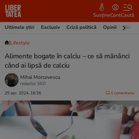
Susține
Cont
Caută
Ultimele știri
Exclusiv
Criză politică
Opinii
Video
|
Lifestyle
Alimente bogate în calciu – ce să mănânci
când ai lipsă de calciu
Mihai Morcovescu
redactor SEO
25 apr. 2024, 16:26
1 comentariu