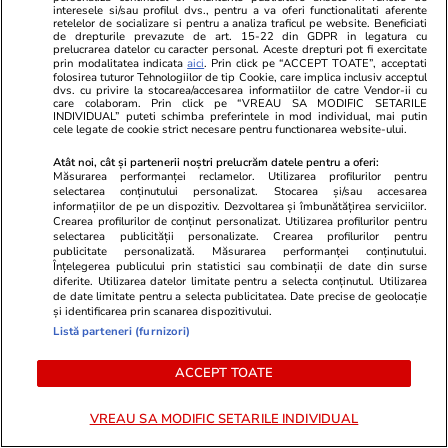
interesele si/sau profilul dvs., pentru a va oferi functionalitati aferente
URMĂREȘTE CEL MAI NOU VIDEO
retelelor de socializare si pentru a analiza traficul pe website. Beneficiati
de drepturile prevazute de art. 15-22 din GDPR in legatura cu
prelucrarea datelor cu caracter personal. Aceste drepturi pot fi exercitate
prin modalitatea indicata
aici
. Prin click pe “ACCEPT TOATE”, acceptati
folosirea tuturor Tehnologiilor de tip Cookie, care implica inclusiv acceptul
dvs. cu privire la stocarea/accesarea informatiilor de catre Vendor-ii cu
care colaboram. Prin click pe “VREAU SA MODIFIC SETARILE
INDIVIDUAL” puteti schimba preferintele in mod individual, mai putin
cele legate de cookie strict necesare pentru functionarea website-ului.
Atât noi, cât și partenerii noștri prelucrăm datele pentru a oferi:
Măsurarea performanței reclamelor. Utilizarea profilurilor pentru
selectarea conținutului personalizat. Stocarea și/sau accesarea
informațiilor de pe un dispozitiv. Dezvoltarea și îmbunătățirea serviciilor.
Crearea profilurilor de conținut personalizat. Utilizarea profilurilor pentru
selectarea publicității personalizate. Crearea profilurilor pentru
publicitate personalizată. Măsurarea performanței conținutului.
Înțelegerea publicului prin statistici sau combinații de date din surse
diferite. Utilizarea datelor limitate pentru a selecta conținutul. Utilizarea
de date limitate pentru a selecta publicitatea. Date precise de geolocație
și identificarea prin scanarea dispozitivului.
Share
1 comentariu
Listă parteneri (furnizori)
ACCEPT TOATE
Abonați-vă la canalul Libertatea de WhatsApp pentru
a fi la curent cu ultimele informații
VREAU SA MODIFIC SETARILE INDIVIDUAL