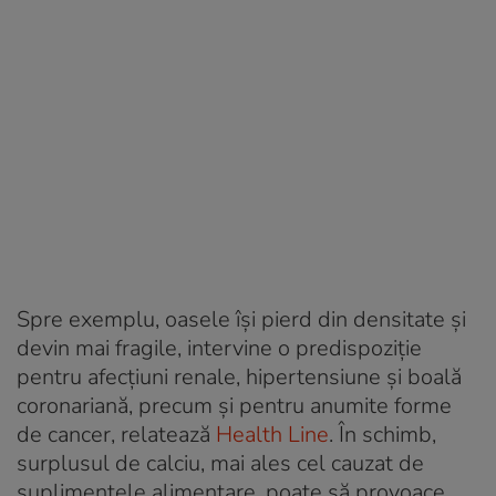
Spre exemplu, oasele îşi pierd din densitate şi
devin mai fragile, intervine o predispoziţie
pentru afecţiuni renale, hipertensiune şi boală
coronariană, precum şi pentru anumite forme
de cancer, relatează
Health Line
. În schimb,
surplusul de calciu, mai ales cel cauzat de
suplimentele alimentare, poate să provoace