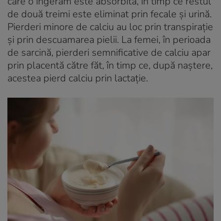
care o ingerăm este absorbită, în timp ce restul
de două treimi este eliminat prin fecale și urină.
Pierderi minore de calciu au loc prin transpirație
și prin descuamarea pielii. La femei, în perioada
de sarcină, pierderi semnificative de calciu apar
prin placentă către făt, în timp ce, după naștere,
acestea pierd calciu prin lactație.