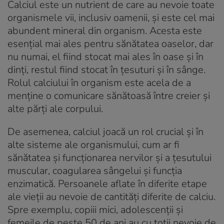
Calciul
este un nutrient de care au nevoie toate
organismele vii, inclusiv oamenii, și este cel mai
abundent mineral din organism. Acesta este
esențial mai ales pentru sănătatea oaselor, dar
nu numai, el fiind stocat mai ales în oase și în
dinți, restul fiind stocat în țesuturi și în sânge.
Rolul calciului în organism este acela de a
menține o comunicare sănătoasă între creier și
alte părți ale corpului.
De asemenea, calciul joacă un rol crucial și în
alte sisteme ale organismului, cum ar fi
sănătatea și funcționarea nervilor și a țesutului
muscular, coagularea sângelui și funcția
enzimatică. Persoanele aflate în diferite etape
ale vieții au nevoie de cantități diferite de calciu.
Spre exemplu, copiii mici, adolescenții și
femeile de peste 50 de ani au cu toții nevoie de