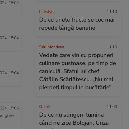
024, 15:03
Lifestyle
11:10
De ce unele fructe se coc mai
repede lângă banane
024, 15:04
Stiri Mondene
11:10
Vedete care vin cu propuneri
culinare gustoase, pe timp de
caniculă. Sfatul lui chef
024, 15:04
Cătălin Scărlătescu. „Nu mai
pierdeți timpul în bucătărie”
Opinii
11:00
024, 15:05
De ce nu stingem lumina
 asigure
când ne zice Bolojan. Criza