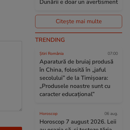
Dunării e doar un avertisment
Citește mai multe
TRENDING
Știri România
07:00
Aparatură de bruiaj produsă
în China, folosită în „jaful
secolului” de la Timișoara:
„Produsele noastre sunt cu
caracter educațional”
Horoscop
06 aug.
Horoscop 7 august 2026. Leii
au ocazia să-și testeze tăria