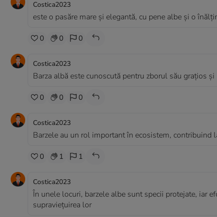
Costica2023
este o pasăre mare și elegantă, cu pene albe și o înăl
0
0
0
Costica2023
Barza albă este cunoscută pentru zborul său grațios și 
0
0
0
Costica2023
Barzele au un rol important în ecosistem, contribuind la
0
1
1
Costica2023
În unele locuri, barzele albe sunt specii protejate, iar 
supraviețuirea lor