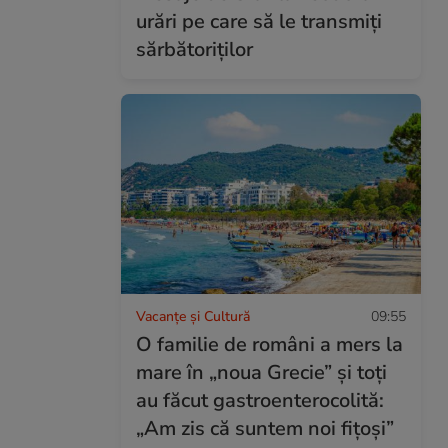
urări pe care să le transmiți
sărbătoriților
Vacanțe și Cultură
09:55
O familie de români a mers la
mare în „noua Grecie” și toți
au făcut gastroenterocolită:
„Am zis că suntem noi fițoși”