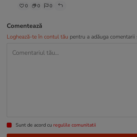
0
0
0
Comentează
Loghează-te în contul tău
pentru a adăuga comentarii și
Sunt de acord cu
regulile comunitatii