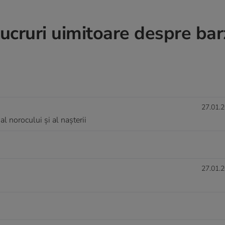
 lucruri uimitoare despre ba
27.01.2
l norocului și al nașterii
27.01.2