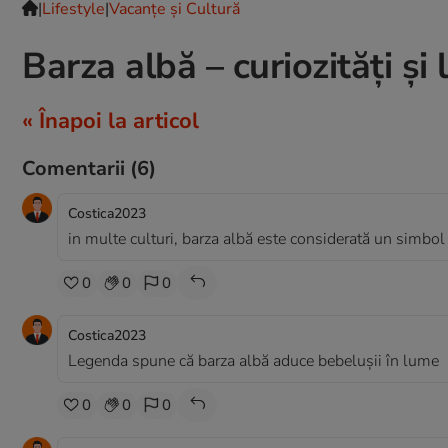
|
Lifestyle
|
Vacanțe și Cultură
Barza albă – curiozități și
« Înapoi la articol
Comentarii
(6)
Costica2023
in multe culturi, barza albă este considerată un simbol a
0
0
0
Costica2023
Legenda spune că barza albă aduce bebelușii în lume
0
0
0