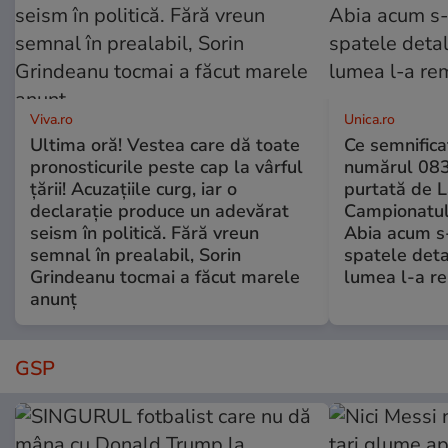
Viva.ro
Unica.ro
Ultima oră! Vestea care dă toate
Ce semnificaț
pronosticurile peste cap la vârful
numărul 083
țării! Acuzațiile curg, iar o
purtată de L
declarație produce un adevărat
Campionatul
seism în politică. Fără vreun
Abia acum s-
semnal în prealabil, Sorin
spatele deta
Grindeanu tocmai a făcut marele
lumea l-a r
anunț
GSP