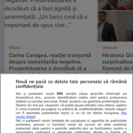
Elle.ro
Unica.ro
Corina Caragea, reacție tranșantă
Mirabela Gră
despre comentariile negative.
surprinzătoar
Prezentatoarea a dezvăluit că a
flancată de 
fost jignită și amenințată: „Un
aflat despre
lucru cred că e important de spus
de Apel
Nouă ne pasă ca datele tale personale să rămână
confidențiale
clar...”
Noi și partenerii noștri
596
stocăm și/sau accesăm informații pe
dispozitivul dvs., precum identificatorii cookie unici pentru prelucrarea
datelor cu caracter personal. Puteți accepta sau gestiona preferințele dvs.
făcând clic mai jos, respectiv vă puteți opune utilizării unui interes legitim
în orice moment pe pagina cu politica de confidențialitate. Aceste alegeri
vor fi raportate partenerilor noștri și nu vă vor afecta navigarea.
Mai
multe detalii
Noi si partenerii nostri (retelele de socializare si agentiile de publicitate
partenere, precum si furnizorii nostri de servicii de date analitice)
prelucram date pentru a permite website-ului sa functioneze, pentru a
personaliza continutul si anunturile publicitare afisate in functie de