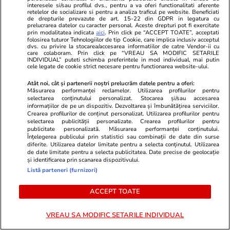
interesele si/sau profilul dvs., pentru a va oferi functionalitati aferente
retelelor de socializare si pentru a analiza traficul pe website. Beneficiati
de drepturile prevazute de art. 15-22 din GDPR in legatura cu
MONDEN
prelucrarea datelor cu caracter personal. Aceste drepturi pot fi exercitate
prin modalitatea indicata
aici
. Prin click pe “ACCEPT TOATE”, acceptati
folosirea tuturor Tehnologiilor de tip Cookie, care implica inclusiv acceptul
Stiri Mondene
12:51
dvs. cu privire la stocarea/accesarea informatiilor de catre Vendor-ii cu
care colaboram. Prin click pe “VREAU SA MODIFIC SETARILE
INDIVIDUAL” puteti schimba preferintele in mod individual, mai putin
cele legate de cookie strict necesare pentru functionarea website-ului.
Artistul din România care
Atât noi, cât și partenerii noștri prelucrăm datele pentru a oferi:
merge la concerte cu
Măsurarea performanței reclamelor. Utilizarea profilurilor pentru
elicopterul: „Nu este despre
selectarea conținutului personalizat. Stocarea și/sau accesarea
informațiilor de pe un dispozitiv. Dezvoltarea și îmbunătățirea serviciilor.
lux, ci despre eficiență”
Crearea profilurilor de conținut personalizat. Utilizarea profilurilor pentru
selectarea publicității personalizate. Crearea profilurilor pentru
publicitate personalizată. Măsurarea performanței conținutului.
Înțelegerea publicului prin statistici sau combinații de date din surse
diferite. Utilizarea datelor limitate pentru a selecta conținutul. Utilizarea
de date limitate pentru a selecta publicitatea. Date precise de geolocație
Stiri Mondene
12:25
și identificarea prin scanarea dispozitivului.
Listă parteneri (furnizori)
Cum a apărut Shakira la finala
Cupei Mondiale FIFA 2026.
ACCEPT TOATE
Imaginile cu artista desculță pe
scenă au devenit virale
VREAU SA MODIFIC SETARILE INDIVIDUAL