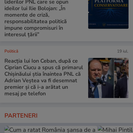
liderilor PNL care se opun
ideilor lui Ilie Bolojan: „În
momente de criză,
responsabilitatea politică
impune compromisuri în
interesul țării”
Politică
19 iul.
Reacția lui Ion Ceban, după ce
Ciprian Ciucu a spus că primarul
Chișinăului știa înaintea PNL că
Adrian Veștea va fi desemnat
premier și că i-a arătat un
mesaj pe telefon
PARTENERI