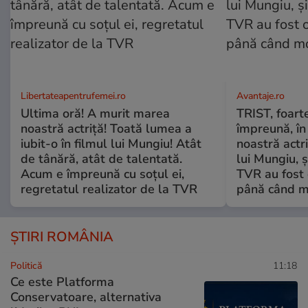
Libertateapentrufemei.ro
Avantaje.ro
Ultima oră! A murit marea
TRIST, foart
noastră actriță! Toată lumea a
împreună, în 
iubit-o în filmul lui Mungiu! Atât
noastră actri
de tânără, atât de talentată.
lui Mungiu, ș
Acum e împreună cu soțul ei,
TVR au fost 
regretatul realizator de la TVR
până când mo
ȘTIRI ROMÂNIA
Politică
11:18
Ce este Platforma
Conservatoare, alternativa