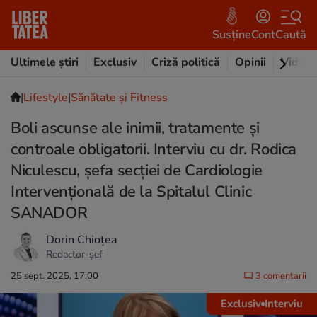
Susține
Cont
Caută
Ultimele știri
Exclusiv
Criză politică
Opinii
Video
|
Lifestyle
|
Sănătate și Fitness
Boli ascunse ale inimii, tratamente și
controale obligatorii. Interviu cu dr. Rodica
Niculescu, șefa secției de Cardiologie
Intervențională de la Spitalul Clinic
SANADOR
Dorin Chioțea
Redactor-șef
25 sept. 2025, 17:00
3 comentarii
Exclusiv
Interviu