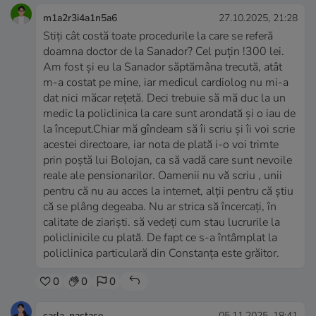
m1a2r3i4a1n5a6
27.10.2025, 21:28
Stiți cât costă toate procedurile la care se referă
doamna doctor de la Sanador? Cel puțin !300 lei.
Am fost și eu la Sanador săptămâna trecută, atât
m-a costat pe mine, iar medicul cardiolog nu mi-a
dat nici măcar rețetă. Deci trebuie să mă duc la un
medic la policlinica la care sunt arondată și o iau de
la început.Chiar mă gîndeam să îi scriu și îi voi scrie
acestei directoare, iar nota de plată i-o voi trimte
prin poștă lui Bolojan, ca să vadă care sunt nevoile
reale ale pensionarilor. Oamenii nu vă scriu , unii
pentru că nu au acces la internet, alții pentru că știu
că se plâng degeaba. Nu ar strica să încercați, în
calitate de ziariști. să vedeți cum stau lucrurile la
policlinicile cu plată. De fapt ce s-a întâmplat la
policlinica particulară din Constanța este grăitor.
0
0
0
carla_nastase
05.11.2025, 18:41