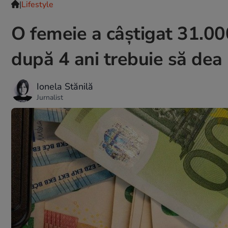
|
Lifestyle
O femeie a câștigat 31.000
după 4 ani trebuie să dea 
Ionela Stănilă
Jurnalist