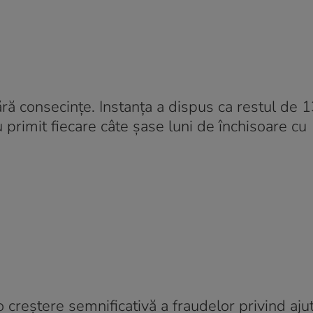
ă consecințe. Instanța a dispus ca restul de 
au primit fiecare câte șase luni de închisoare cu
 o creștere semnificativă a fraudelor privind aju