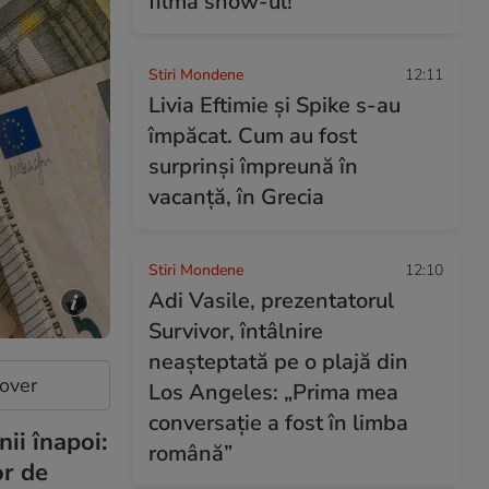
filma show-ul!
Stiri Mondene
12:11
Livia Eftimie și Spike s-au
împăcat. Cum au fost
surprinși împreună în
vacanță, în Grecia
Stiri Mondene
12:10
Adi Vasile, prezentatorul
Survivor, întâlnire
neașteptată pe o plajă din
cover
Los Angeles: „Prima mea
conversație a fost în limba
ii înapoi:
română”
or de