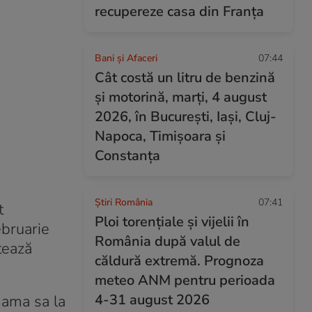
recupereze casa din Franța
Bani și Afaceri
07:44
Cât costă un litru de benzină
și motorină, marți, 4 august
2026, în București, Iași, Cluj-
Napoca, Timișoara și
Constanța
Știri România
07:41
t
Ploi torențiale și vijelii în
ebruarie
România după valul de
tează
căldură extremă. Prognoza
meteo ANM pentru perioada
4-31 august 2026
 mama sa la