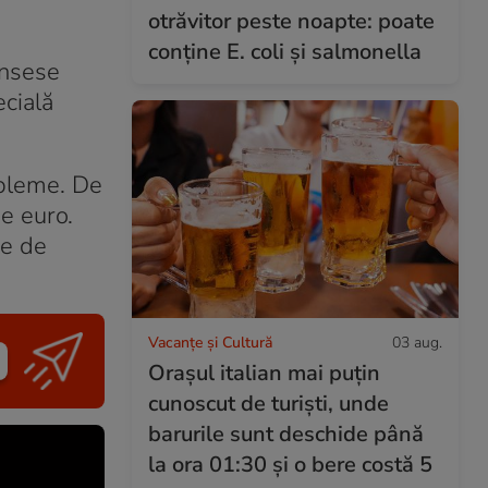
otrăvitor peste noapte: poate
conține E. coli și salmonella
unsese
ecială
obleme. De
de euro.
ne de
Vacanțe și Cultură
03 aug.
Orașul italian mai puțin
cunoscut de turiști, unde
barurile sunt deschide până
la ora 01:30 și o bere costă 5