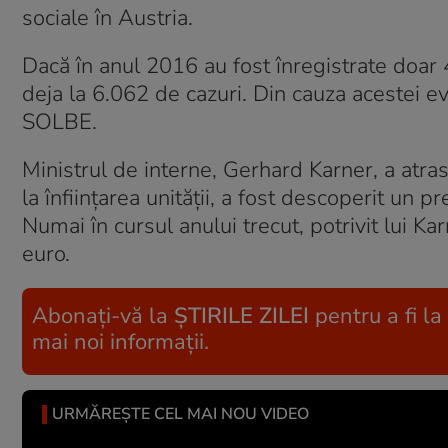
sociale în Austria.
Dacă în anul 2016 au fost înregistrate doar
deja la 6.062 de cazuri. Din cauza acestei evo
SOLBE.
Ministrul de interne, Gerhard Karner, a atra
la înființarea unității, a fost descoperit un 
Numai în cursul anului trecut, potrivit lui K
euro.
Abonați-vă la
ȘTIRILE ZILEI
pentru a fi la
mai noi informații.
URMĂREȘTE CEL MAI NOU VIDEO