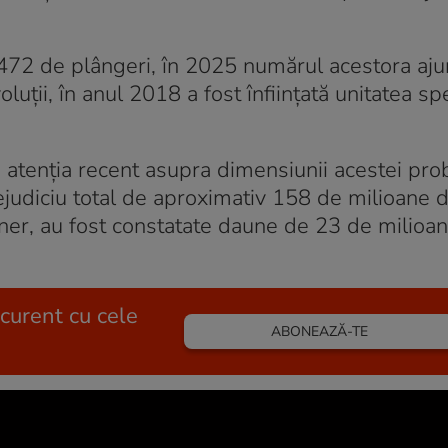
 472 de plângeri, în 2025 numărul acestora aj
luții, în anul 2018 a fost înființată unitatea sp
s atenția recent asupra dimensiunii acestei pr
prejudiciu total de aproximativ 158 de milioane 
arner, au fost constatate daune de 23 de milioa
 curent cu cele
ABONEAZĂ-TE