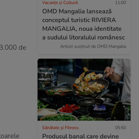
Vacanțe și Cultură
11:00
OMD Mangalia lansează
conceptul turistic RIVIERA
MANGALIA, noua identitate
a sudului litoralului românesc
13.000 de
Articol susținut de OMD Mangalia
Sănătate și Fitness
05:50
toarele
Produsul banal care devine