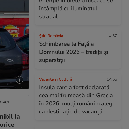
energie în orele critice: ce se
întâmplă cu iluminatul
stradal
Știri România
14:57
Schimbarea la Față a
Domnului 2026 – tradiții și
superstiții
Vacanțe și Cultură
14:56
Insula care a fost declarată
cea mai frumoasă din Grecia
cover
în 2026: mulți români o aleg
ca destinație de vacanță
ibil la
orice