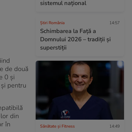
sistemul național
Știri România
14:57
Schimbarea la Față a
Domnului 2026 – tradiții și
superstiții
iind
une de două
e 0 și
 și pentru
patibilă
ilor din
r în
Sănătate și Fitness
14:49