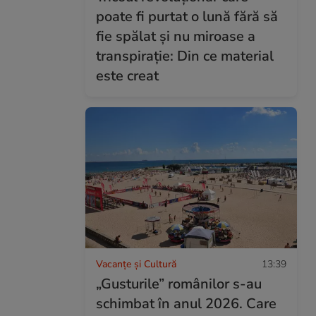
poate fi purtat o lună fără să
fie spălat și nu miroase a
transpirație: Din ce material
este creat
Vacanțe și Cultură
13:39
„Gusturile” românilor s-au
schimbat în anul 2026. Care