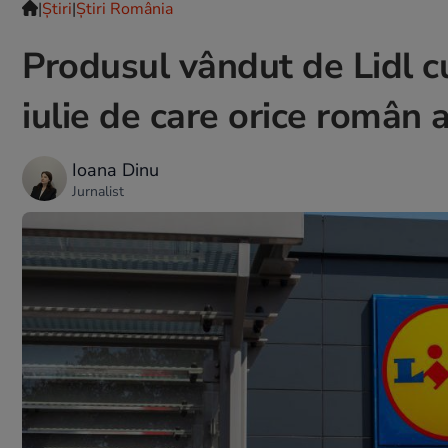
|
Ştiri
|
Știri România
Produsul vândut de Lidl c
iulie de care orice român 
Ioana Dinu
Jurnalist