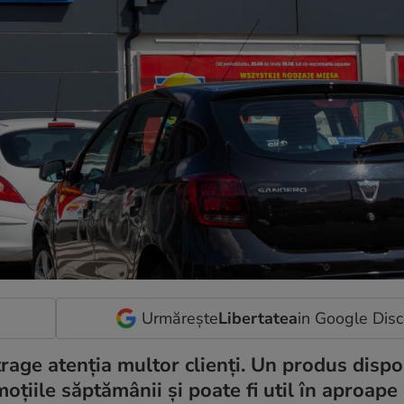
Urmărește
Libertatea
in Google Dis
trage atenția multor clienți. Un produs dispon
oțiile săptămânii și poate fi util în aproape 