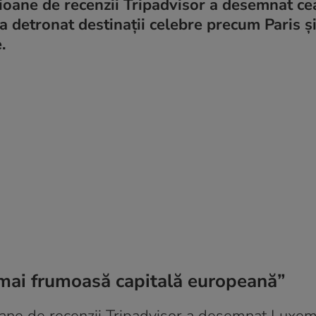
ilioane de recenzii Tripadvisor a desemnat ce
 detronat destinații celebre precum Paris ș
.
mai frumoasă capitală europeană”