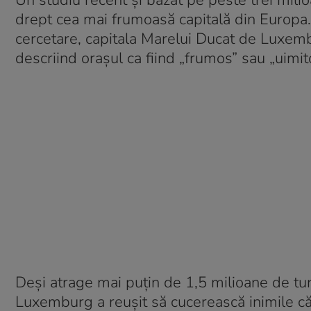
Un studiu recent și bazat pe peste trei mi
drept cea mai frumoasă capitală din Europa.
cercetare, capitala Marelui Ducat de Luxemb
descriind orașul ca fiind „frumos” sau „uimit
Deși atrage mai puțin de 1,5 milioane de tur
Luxemburg a reușit să cucerească inimile căl