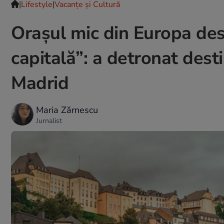
|
Lifestyle
|
Vacanțe și Cultură
Orașul mic din Europa de
capitală”: a detronat dest
Madrid
Maria Zărnescu
Jurnalist