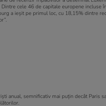
lioane de recenzii Tripadvisor a desemnat Luxe
 Dintre cele 46 de capitale europene incluse î
urg a ieșit pe primul loc, cu 18,15% dintre rec
or”.
iști anual, semnificativ mai puțin decât Paris s
ătorilor.