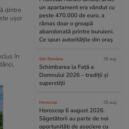
un apartament era vândut cu
ă dintre
peste 470.000 de euro, a
este ușor
rămas doar o groapă
abandonată printre buruieni.
Ce spun autoritățile din oraș
clus în
Știri România
05 aug.
dânci,
Schimbarea la Față a
Domnului 2026 – tradiții și
superstiții
Horoscop
05 aug.
Horoscop 6 august 2026.
Săgetătorii au parte de noi
oportunități de asociere cu