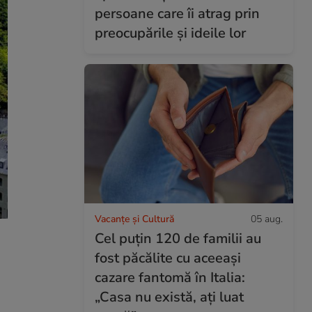
persoane care îi atrag prin
preocupările și ideile lor
Vacanțe și Cultură
05 aug.
Cel puțin 120 de familii au
fost păcălite cu aceeași
cazare fantomă în Italia:
„Casa nu există, ați luat