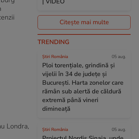
mburg
| VIDEO
n
enzii
Citește mai multe
TRENDING
Știri România
05 aug.
Ploi torențiale, grindină și
vijelii în 34 de județe și
București. Harta zonelor care
rămân sub alertă de căldură
extremă până vineri
dimineață
au Londra,
Știri România
05 aug.
Proiectul Nordis Sinaia, unde