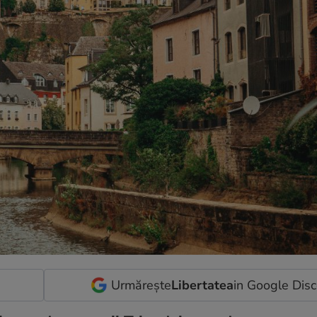
Urmărește
Libertatea
in Google Dis