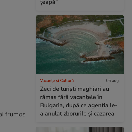
țeapă”
Vacanțe și Cultură
05 aug.
Zeci de turiști maghiari au
rămas fără vacanțele în
Bulgaria, după ce agenția le-
a anulat zborurile și cazarea
ai frumos