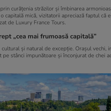
in curățenia străzilor și îmbinarea armonioas
 capitală mică, vizitatorii apreciază faptul că 
lizat de Luxury France Tours.
rept „cea mai frumoasă capitală”
ltural și natural de excepție. Orașul vechi, in
pe stânci impunătoare și înconjurat de chei a