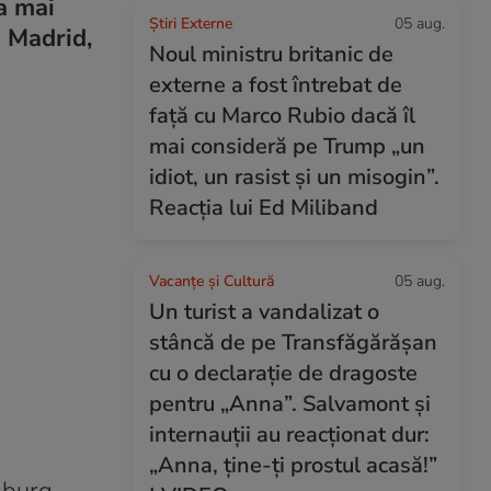
a mai
Știri Externe
05 aug.
i Madrid,
Noul ministru britanic de
externe a fost întrebat de
față cu Marco Rubio dacă îl
mai consideră pe Trump „un
idiot, un rasist și un misogin”.
Reacția lui Ed Miliband
Vacanțe și Cultură
05 aug.
Un turist a vandalizat o
stâncă de pe Transfăgărășan
cu o declarație de dragoste
pentru „Anna”. Salvamont și
internauții au reacționat dur:
„Anna, ține-ți prostul acasă!”