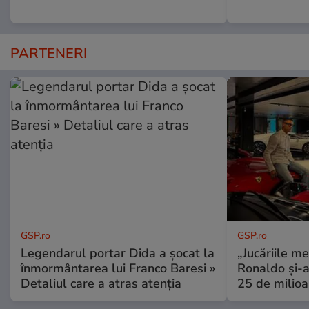
PARTENERI
GSP.ro
GSP.ro
Legendarul portar Dida a șocat la
„Jucăriile me
înmormântarea lui Franco Baresi »
Ronaldo și-a
Detaliul care a atras atenția
25 de milioa