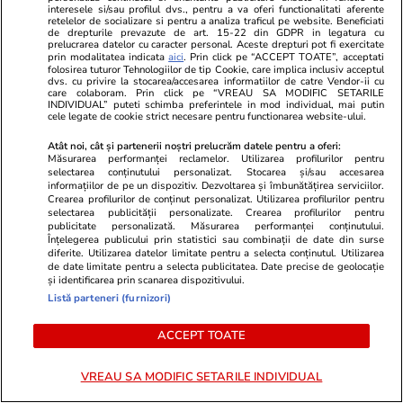
Vacanțe și Cultură
05 aug.
Vacanțe și Cultu
interesele si/sau profilul dvs., pentru a va oferi functionalitati aferente
retelelor de socializare si pentru a analiza traficul pe website. Beneficiati
Plajele de la Marea Adriatică,
Un turist a 
de drepturile prevazute de art. 15-22 din GDPR in legatura cu
prelucrarea datelor cu caracter personal. Aceste drepturi pot fi exercitate
acoperite de dischete negre din
pe Transfăgă
prin modalitatea indicata
aici
. Prin click pe “ACCEPT TOATE”, acceptati
folosirea tuturor Tehnologiilor de tip Cookie, care implica inclusiv acceptul
plastic: „Sunt un simbol al poluării
de dragoste 
dvs. cu privire la stocarea/accesarea informatiilor de catre Vendor-ii cu
care colaboram. Prin click pe “VREAU SA MODIFIC SETARILE
care continuă să amenințe”
Salvamont și
INDIVIDUAL” puteti schimba preferintele in mod individual, mai putin
cele legate de cookie strict necesare pentru functionarea website-ului.
reacționat du
Atât noi, cât și partenerii noștri prelucrăm datele pentru a oferi:
prostul acas
Măsurarea performanței reclamelor. Utilizarea profilurilor pentru
selectarea conținutului personalizat. Stocarea și/sau accesarea
informațiilor de pe un dispozitiv. Dezvoltarea și îmbunătățirea serviciilor.
Crearea profilurilor de conținut personalizat. Utilizarea profilurilor pentru
selectarea publicității personalizate. Crearea profilurilor pentru
Bani și Afaceri
04 aug.
publicitate personalizată. Măsurarea performanței conținutului.
Înțelegerea publicului prin statistici sau combinații de date din surse
diferite. Utilizarea datelor limitate pentru a selecta conținutul. Utilizarea
de date limitate pentru a selecta publicitatea. Date precise de geolocație
Ce este loud budgeting,
și identificarea prin scanarea dispozitivului.
Listă parteneri (furnizori)
tendința financiară populară la
generația Z
ACCEPT TOATE
VREAU SA MODIFIC SETARILE INDIVIDUAL