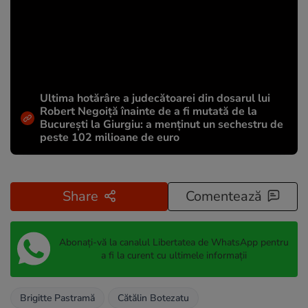
Ultima hotărâre a judecătoarei din dosarul lui
Robert Negoiță înainte de a fi mutată de la
București la Giurgiu: a menținut un sechestru de
peste 102 milioane de euro
Share
Comentează
Abonați-vă la canalul Libertatea de WhatsApp pentru
a fi la curent cu ultimele informații
Brigitte Pastramă
Cătălin Botezatu