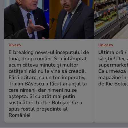
Viva.ro
Unica.ro
E breaking news-ul începutului de
Ultima oră / 
lună, dragi români! S-a întâmplat
să știe! Deci
acum câteva minute și multor
supermarketu
cetățeni nici nu le vine să creadă.
Ce urmează s
Fără ezitare, cu un ton imperativ,
magazine în 
Traian Băsescu a făcut anunțul la
de Ilie Boloj
care nimeni, dar nimeni nu se
aștepta. Și cu atât mai puțin
susținătorii lui Ilie Bolojan! Ce a
spus fostul președinte al
României