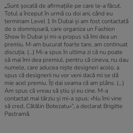
„
Sunt șocată de afirmațiile pe care le-a făcut.
Totul a început în urmă cu doi ani, când eu
terminam Level 1 în Dubai și am fost contactată
de o domnișoară, care organiza un Fashion
Show în Dubai și mi-a propus să îmi dea un
premiu. M-am bucurat foarte tare, am continuat
discuția. (…) Mi-a spus în ultima zi că nu poate
să mai îmi dea premiul, pentru că cineva, nu dau
numele, care aducea niște designeri acolo, a
spus că designerii nu vor veni dacă mi se dă
mie acel premiu. Îți dai seama că am plâns. (…)
Am spus că vreau să știu și eu cine. M-a
contactat mai târziu și mi-a spus: «Nu îmi vine
să cred, Cătălin Botezatu»”, a declarat Brigitte
Pastramă.