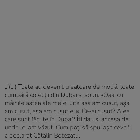
„”(…) Toate au devenit creatoare de modă, toate
cumpără colecții din Dubai și spun: «Oaa, cu
mâinile astea ale mele, uite așa am cusut, așa
am cusut, așa am cusut eu». Ce-ai cusut? Alea
care sunt făcute în Dubai? Îți dau și adresa de
unde le-am văzut. Cum poți să spui așa ceva?”,
a declarat Cătălin Botezatu.