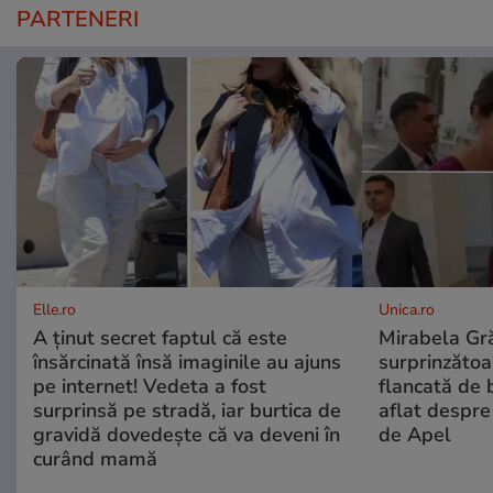
PARTENERI
Elle.ro
Unica.ro
A ținut secret faptul că este
Mirabela Gră
însărcinată însă imaginile au ajuns
surprinzătoar
pe internet! Vedeta a fost
flancată de 
surprinsă pe stradă, iar burtica de
aflat despre
gravidă dovedește că va deveni în
de Apel
curând mamă