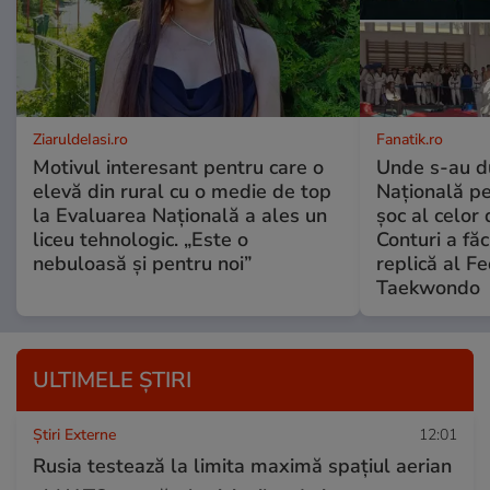
ZiaruldeIasi.ro
Fanatik.ro
Motivul interesant pentru care o
Unde s-au du
elevă din rural cu o medie de top
Națională pe
la Evaluarea Națională a ales un
șoc al celor
liceu tehnologic. „Este o
Conturi a fă
nebuloasă și pentru noi”
replică al F
Taekwondo
ULTIMELE ȘTIRI
Știri Externe
12:01
Rusia testează la limita maximă spațiul aerian