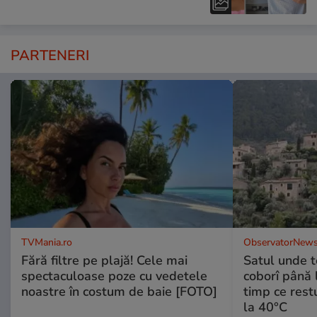
PARTENERI
TVMania.ro
ObservatorNews
Fără filtre pe plajă! Cele mai
Satul unde t
spectaculoase poze cu vedetele
coborî până l
noastre în costum de baie [FOTO]
timp ce rest
la 40°C