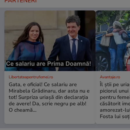
PARTENERI
Libertateapentrufemei.ro
Avantaje.ro
Gata, e oficial! Ce salariu are
Îl știi pe ur
Mirabela Grădinaru, dar asta nu e
piciorul unui
tot! Surpriza uriașă din declarația
pentru femei
de avere! Da, scrie negru pe alb!
căsătorit ime
O cheamă…
amorezat-lul
Fosta lui soț