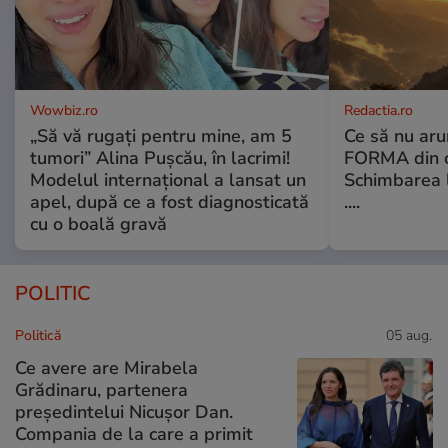
Wowbiz.ro
Redactia.ro
„Să vă rugați pentru mine, am 5
Ce să nu aru
tumori” Alina Pușcău, în lacrimi!
FORMA din c
Modelul internațional a lansat un
Schimbarea l
apel, după ce a fost diagnosticată
....
cu o boală gravă
POLITIC
Politică
05 aug.
Ce avere are Mirabela
Grădinaru, partenera
președintelui Nicușor Dan.
Compania de la care a primit