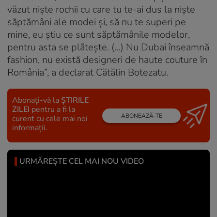
văzut niște rochii cu care tu te-ai dus la niște
săptămâni ale modei și, să nu te superi pe
mine, eu știu ce sunt săptămânile modelor,
pentru asta se plătește. (…) Nu Dubai înseamnă
fashion, nu există designeri de haute couture în
România”, a declarat Cătălin Botezatu.
Abonați-vă la
ȘTIRILE
ZILEI
pentru a fi la
ABONEAZĂ-TE
curent cu cele mai noi
informații.
URMĂREȘTE CEL MAI NOU VIDEO