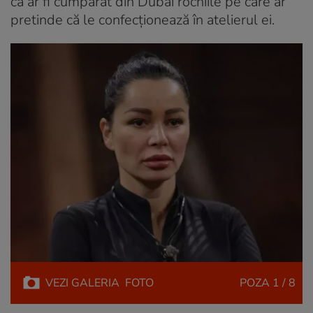
că ar fi cumpărat din Dubai rochiile pe care ar
pretinde că le confecționează în atelierul ei.
VEZI
GALERIA
FOTO
POZA
1 / 8