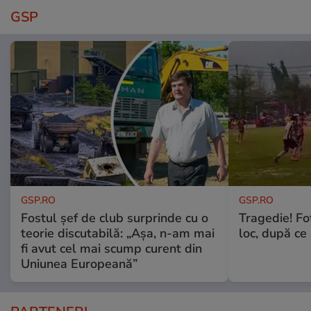
GSP
GSP.RO
GSP.RO
Fostul șef de club surprinde cu o
Tragedie! Fo
teorie discutabilă: „Așa, n-am mai
loc, după ce 
fi avut cel mai scump curent din
Uniunea Europeană”