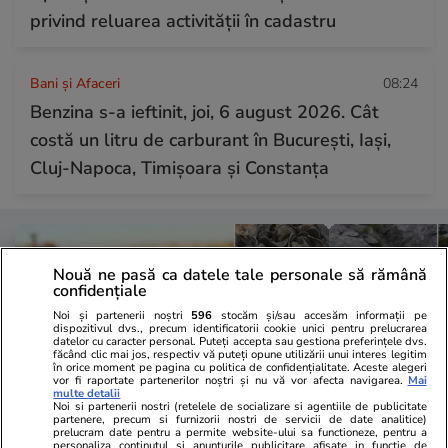
privind reluarea activității în cadastru
Bani și Afaceri
08:24
Benzina s-a ieftinit, joi, 6 august 2026. Cât
costă un litru de carburant în București, Iași,
Cluj-Napoca, Timișoara și Constanța
Nouă ne pasă ca datele tale personale să rămână
confidențiale
Noi și partenerii noștri
596
stocăm și/sau accesăm informații pe
dispozitivul dvs., precum identificatorii cookie unici pentru prelucrarea
datelor cu caracter personal. Puteți accepta sau gestiona preferințele dvs.
făcând clic mai jos, respectiv vă puteți opune utilizării unui interes legitim
în orice moment pe pagina cu politica de confidențialitate. Aceste alegeri
vor fi raportate partenerilor noștri și nu vă vor afecta navigarea.
Mai
multe detalii
Noi si partenerii nostri (retelele de socializare si agentiile de publicitate
partenere, precum si furnizorii nostri de servicii de date analitice)
prelucram date pentru a permite website-ului sa functioneze, pentru a
personaliza continutul si anunturile publicitare afisate in functie de