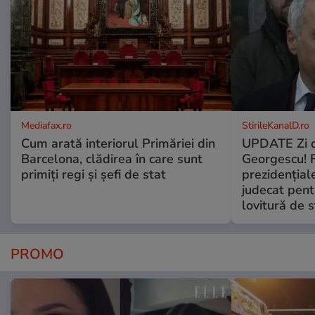
Mediafax.ro
StirileKanalD.ro
Cum arată interiorul Primăriei din
UPDATE Zi d
Barcelona, clădirea în care sunt
Georgescu! F
primiți regi și șefi de stat
prezidențiale
judecat pent
lovitură de s
PROMO