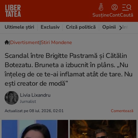
Susține
Cont
Caută
Ultimele știri
Exclusiv
Criză politică
Opinii
Intervi
|
Divertisment
|
Stiri Mondene
Scandal între Brigitte Pastramă și Cătălin
Botezatu. Bruneta a izbucnit în plâns. „Nu
înțeleg de ce te-ai inflamat atât de tare. Nu
ești creator de modă”
Livia Lixandru
Jurnalist
Actualizat pe 08 iul. 2026, 02:01
Comentează