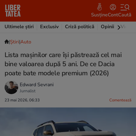
Susține
Cont
Caută
Ultimele știri
Exclusiv
Criză politică
Opinii
Video
|
Ştiri
|
Auto
Lista mașinilor care își păstrează cel mai
bine valoarea după 5 ani. De ce Dacia
poate bate modele premium (2026)
Edward Sevrani
Jurnalist
23 mai 2026, 06:33
Comentează