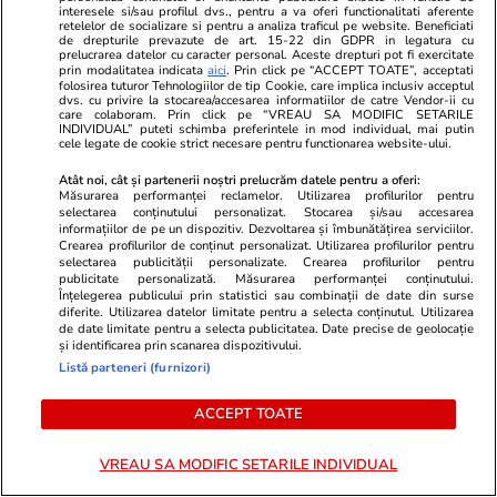
interesele si/sau profilul dvs., pentru a va oferi functionalitati aferente
retelelor de socializare si pentru a analiza traficul pe website. Beneficiati
de drepturile prevazute de art. 15-22 din GDPR in legatura cu
prelucrarea datelor cu caracter personal. Aceste drepturi pot fi exercitate
prin modalitatea indicata
aici
. Prin click pe “ACCEPT TOATE”, acceptati
folosirea tuturor Tehnologiilor de tip Cookie, care implica inclusiv acceptul
dvs. cu privire la stocarea/accesarea informatiilor de catre Vendor-ii cu
care colaboram. Prin click pe “VREAU SA MODIFIC SETARILE
INDIVIDUAL” puteti schimba preferintele in mod individual, mai putin
cele legate de cookie strict necesare pentru functionarea website-ului.
Viva.ro
Unica.ro
Atât noi, cât și partenerii noștri prelucrăm datele pentru a oferi:
Ce face și cum arată acum Sorina
Liviu Dragne
Măsurarea performanței reclamelor. Utilizarea profilurilor pentru
Săcărin, fetița din Baia de Aramă,
A povestit c
selectarea conținutului personalizat. Stocarea și/sau accesarea
informațiilor de pe un dispozitiv. Dezvoltarea și îmbunătățirea serviciilor.
adoptată de o familie din SUA.
vizitat înain
Crearea profilurilor de conținut personalizat. Utilizarea profilurilor pentru
După valul de controverse care a
Guvernul Bol
selectarea publicității personalizate. Crearea profilurilor pentru
publicitate personalizată. Măsurarea performanței conținutului.
zguduit România, viața ei s-a
rezolvat. Și
Înțelegerea publicului prin statistici sau combinații de date din surse
schimbat radical peste Ocean! Ce
vorbit”. Deta
diferite. Utilizarea datelor limitate pentru a selecta conținutul. Utilizarea
de date limitate pentru a selecta publicitatea. Date precise de geolocație
a ieșit la iveală și cum arată acum
culisele jocur
și identificarea prin scanarea dispozitivului.
România
Listă parteneri (furnizori)
ACCEPT TOATE
GSP
VREAU SA MODIFIC SETARILE INDIVIDUAL