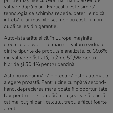
printre mașinile cu cele mai mari pierderi de
valoare după 5 ani. Explicația este simplă:
tehnologia se schimbă repede, bateriile ridică
întrebări, iar mașinile scumpe au costuri mari
după ce ies din garanție.
Autovista arăta și că, în Europa, mașinile
electrice au avut cele mai mici valori reziduale
dintre tipurile de propulsie analizate, cu 39,6%
din valoare păstrată, față de 52,5% pentru
hibride și 50,4% pentru benzină.
Asta nu înseamnă că o electrică este automat o
alegere proastă. Pentru cine cumpără second-
hand, deprecierea mare poate fi o oportunitate.
Dar pentru cine cumpără nou și vrea să piardă
cât mai puțini bani, calculul trebuie făcut foarte
atent.