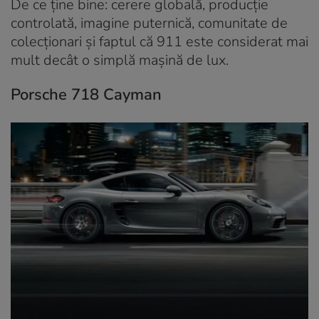
De ce ține bine: cerere globală, producție
controlată, imagine puternică, comunitate de
colecționari și faptul că 911 este considerat mai
mult decât o simplă mașină de lux.
Porsche 718 Cayman