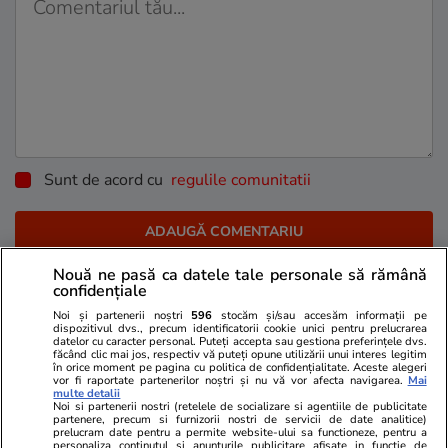
Sunt de acord cu
regulile comunitatii
Nouă ne pasă ca datele tale personale să rămână
confidențiale
Noi și partenerii noștri
596
stocăm și/sau accesăm informații pe
PARTENERI
dispozitivul dvs., precum identificatorii cookie unici pentru prelucrarea
datelor cu caracter personal. Puteți accepta sau gestiona preferințele dvs.
făcând clic mai jos, respectiv vă puteți opune utilizării unui interes legitim
în orice moment pe pagina cu politica de confidențialitate. Aceste alegeri
vor fi raportate partenerilor noștri și nu vă vor afecta navigarea.
Mai
multe detalii
Noi si partenerii nostri (retelele de socializare si agentiile de publicitate
partenere, precum si furnizorii nostri de servicii de date analitice)
prelucram date pentru a permite website-ului sa functioneze, pentru a
personaliza continutul si anunturile publicitare afisate in functie de