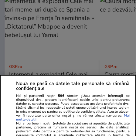
GSP.ro
GSP.ro
Internetul a explodat! Cele mai
Cauza morții
tari meme-uri după ce Spania a
a dezvăluit 
Nouă ne pasă ca datele tale personale să rămână
învins-o pe Franța în semifinale »
confidențiale
„Dictatorul” Mbappe a devenit
Noi și partenerii noștri
596
stocăm și/sau accesăm informații pe
bebelușul lui Yamal
dispozitivul dvs., precum identificatorii cookie unici pentru prelucrarea
datelor cu caracter personal. Puteți accepta sau gestiona preferințele dvs.
făcând clic mai jos, respectiv vă puteți opune utilizării unui interes legitim
în orice moment pe pagina cu politica de confidențialitate. Aceste alegeri
vor fi raportate partenerilor noștri și nu vă vor afecta navigarea.
Mai
multe detalii
Noi si partenerii nostri (retelele de socializare si agentiile de publicitate
partenere, precum si furnizorii nostri de servicii de date analitice)
prelucram date pentru a permite website-ului sa functioneze, pentru a
personaliza continutul si anunturile publicitare afisate in functie de