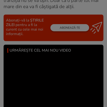
tranziția nu se va opri. Doar că o parte tot mai
mare din ea va fi câștigată de alții.
Abonați-vă la
ȘTIRILE
ZILEI
pentru a fi la
ABONEAZĂ-TE
curent cu cele mai noi
informații.
URMĂREȘTE CEL MAI NOU VIDEO