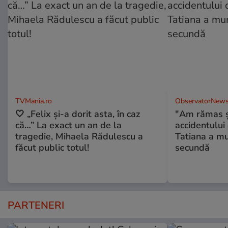
TVMania.ro
ObservatorNews
🤍 „Felix și-a dorit asta, în caz
"Am rămas şo
că…” La exact un an de la
accidentului 
tragedie, Mihaela Rădulescu a
Tatiana a mur
făcut public totul!
secundă
PARTENERI