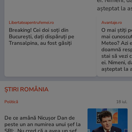
Libertateapentrufemei.ro
Avantaje.ro
Breaking! Cei doi soți din
O mai știți 
București, dați dispăruți pe
mai cunoscu
Transalpina, au fost găsiți
Meteo? Azi e
doamnă respe
stai să vezi 
ei. Nimeni, d
așteptat la 
ȘTIRI ROMÂNIA
Politică
18 iul.
De ce amână Nicușor Dan de
peste un an numirea unui șef la
SRI: „Nu cred că a avea un şef