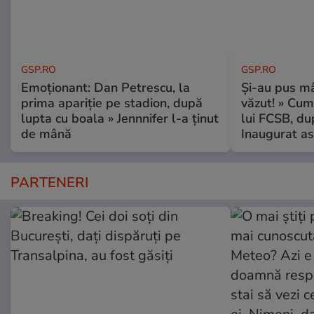
GSP.RO
GSP.RO
Emoționant: Dan Petrescu, la
Și-au pus mâ
prima apariție pe stadion, după
văzut! » Cum
lupta cu boala » Jennnifer l-a ținut
lui FCSB, du
de mână
Inaugurat as
PARTENERI