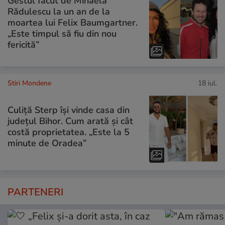
Gestul făcut de Mihaela
Rădulescu la un an de la
moartea lui Felix Baumgartner.
„Este timpul să fiu din nou
fericită”
Stiri Mondene
18 iul.
Culiță Sterp își vinde casa din
județul Bihor. Cum arată și cât
costă proprietatea. „Este la 5
minute de Oradea”
PARTENERI