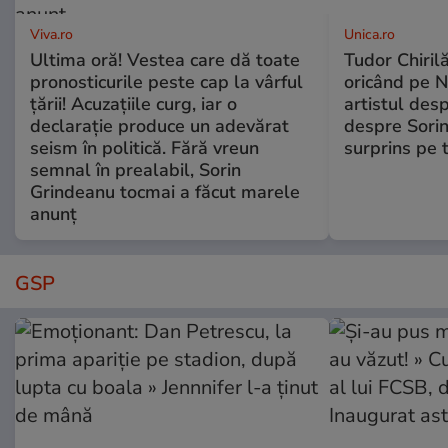
Viva.ro
Unica.ro
Ultima oră! Vestea care dă toate
Tudor Chiril
pronosticurile peste cap la vârful
oricând pe N
țării! Acuzațiile curg, iar o
artistul desp
declarație produce un adevărat
despre Sorin
seism în politică. Fără vreun
surprins pe 
semnal în prealabil, Sorin
Grindeanu tocmai a făcut marele
anunț
GSP