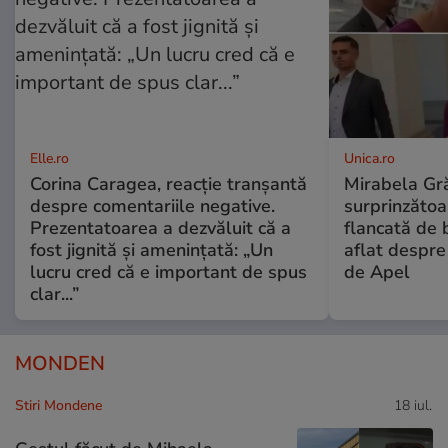
Elle.ro
Unica.ro
Corina Caragea, reacție tranșantă
Mirabela Gră
despre comentariile negative.
surprinzătoar
Prezentatoarea a dezvăluit că a
flancată de 
fost jignită și amenințată: „Un
aflat despre
lucru cred că e important de spus
de Apel
clar...”
MONDEN
Stiri Mondene
18 iul.