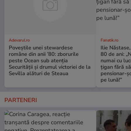
Adevarul.ro
Fanatik.ro
Poveștile unei stewardese
Ilie Năstase,
române din anii ’80: zborurile
80 de ani: „N
peste Ocean sub atenția
numai cu luc
Securității și drumul victoriei de la
țigan fără s
Sevilla alături de Steaua
pensionar-ș
pe lună!”
PARTENERI