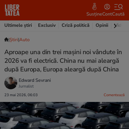
Susține
Cont
Caută
Ultimele știri
Exclusiv
Criză politică
Opinii
Video
|
Ştiri
|
Auto
Aproape una din trei mașini noi vândute în
2026 va fi electrică. China nu mai aleargă
după Europa, Europa aleargă după China
Edward Sevrani
Jurnalist
23 mai 2026, 06:03
Comentează