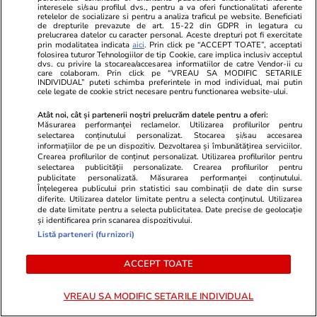
interesele si/sau profilul dvs., pentru a va oferi functionalitati aferente
retelelor de socializare si pentru a analiza traficul pe website. Beneficiati
de drepturile prevazute de art. 15-22 din GDPR in legatura cu
prelucrarea datelor cu caracter personal. Aceste drepturi pot fi exercitate
prin modalitatea indicata
aici
. Prin click pe “ACCEPT TOATE”, acceptati
folosirea tuturor Tehnologiilor de tip Cookie, care implica inclusiv acceptul
dvs. cu privire la stocarea/accesarea informatiilor de catre Vendor-ii cu
care colaboram. Prin click pe “VREAU SA MODIFIC SETARILE
INDIVIDUAL” puteti schimba preferintele in mod individual, mai putin
cele legate de cookie strict necesare pentru functionarea website-ului.
Atât noi, cât și partenerii noștri prelucrăm datele pentru a oferi:
Măsurarea performanței reclamelor. Utilizarea profilurilor pentru
selectarea conținutului personalizat. Stocarea și/sau accesarea
informațiilor de pe un dispozitiv. Dezvoltarea și îmbunătățirea serviciilor.
Crearea profilurilor de conținut personalizat. Utilizarea profilurilor pentru
selectarea publicității personalizate. Crearea profilurilor pentru
publicitate personalizată. Măsurarea performanței conținutului.
Înțelegerea publicului prin statistici sau combinații de date din surse
PARTENERI
diferite. Utilizarea datelor limitate pentru a selecta conținutul. Utilizarea
de date limitate pentru a selecta publicitatea. Date precise de geolocație
și identificarea prin scanarea dispozitivului.
Listă parteneri (furnizori)
ACCEPT TOATE
VREAU SA MODIFIC SETARILE INDIVIDUAL