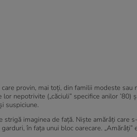
re provin, mai toți, din familii modeste sau 
or nepotrivite („căciuli” specifice anilor ’80) ș
și suspiciune.
e strigă imaginea de față. Niște amărâți care s
 garduri, în fața unui bloc oarecare. „Amărâți”