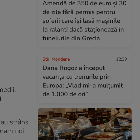
Amendă de 350 de euro și 30
de zile fără permis pentru
șoferii care își lasă mașinile
la ralanti dacă staționează în
tunelurile din Grecia
Stiri Mondene
12:39
Dana Rogoz a început
vacanța cu trenurile prin
Europa: „Vlad mi-a mulțumit
medii.
de 1.000 de ori”
i
-au strâns
 eram noi