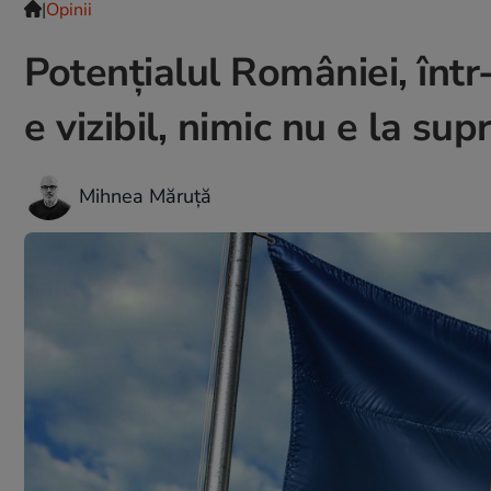
|
Opinii
Potențialul României, într
e vizibil, nimic nu e la sup
Mihnea Măruță