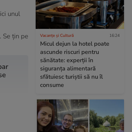
ici unul
. Se țin pe
Vacanțe și Cultură
16:24
Micul dejun la hotel poate
ascunde riscuri pentru
sănătate: experții în
par
siguranța alimentară
se
sfătuiesc turiștii să nu îl
consume