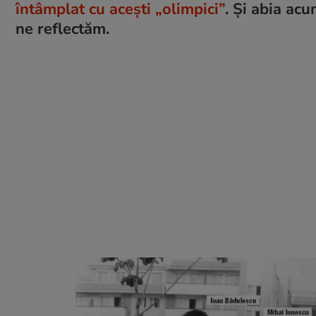
întâmplat cu acești „olimpici”
. Și abia ac
ne reflectăm.