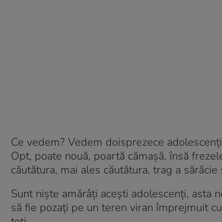
Ce vedem? Vedem doisprezece adolescenți ca
Opt, poate nouă, poartă cămașă, însă frezele l
căutătura, mai ales căutătura, trag a sărăcie 
Sunt niște amărâți acești adolescenți, asta n
să fie pozați pe un teren viran împrejmuit cu
toți.