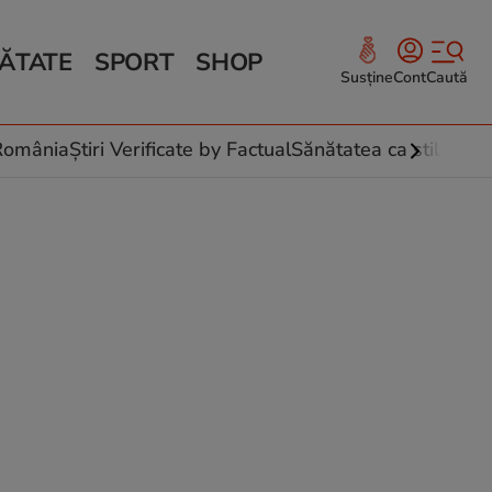
ĂTATE
SPORT
SHOP
Susține
Cont
Caută
Sănătate și Fitness
ce
 culinare
-România
Știri Verificate by Factual
Sănătatea ca stil de vi
 și legume
rea plantelor