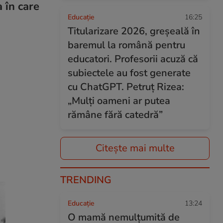
 în care
Educație
16:25
Titularizare 2026, greșeală în
baremul la română pentru
educatori. Profesorii acuză că
subiectele au fost generate
cu ChatGPT. Petruț Rizea:
„Mulți oameni ar putea
rămâne fără catedră”
Citește mai multe
TRENDING
Educație
13:24
O mamă nemulțumită de