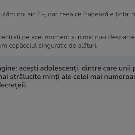
utăm noi aici? –, dar ceea ce frapează e ținta: n
ncentrați pe acel moment și nimic nu-i desparte
um copăcelul singuratic de alături.
gine: acești adolescenți, dintre care unii 
mai strălucite minți ale celei mai numeroa
ecrețeii.