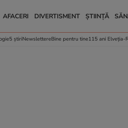
AFACERI
DIVERTISMENT
ȘTIINȚĂ
SĂN
Bani și Afaceri
Monden
Știri Știință
Știri 
Auto
Horoscop
Schimbări climati
Relații
Locuri de muncă
Muzică și Filme
Rețete
ogie
5 știri
Newslettere
Bine pentru tine
115 ani Elveția
Imobiliare.ro
Vacanțe și Cultură
Fructe
eJobs.ro
Îngriji