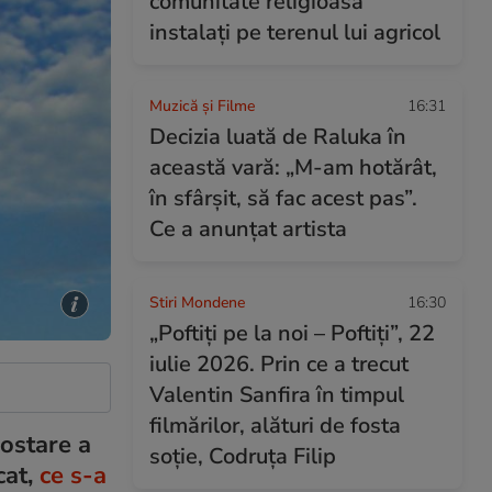
comunitate religioasă
instalați pe terenul lui agricol
Muzică și Filme
16:31
Decizia luată de Raluka în
această vară: „M-am hotărât,
în sfârșit, să fac acest pas”.
Ce a anunțat artista
Stiri Mondene
16:30
„Poftiți pe la noi – Poftiți”, 22
iulie 2026. Prin ce a trecut
Valentin Sanfira în timpul
filmărilor, alături de fosta
ostare a
soție, Codruța Filip
cat,
ce s-a