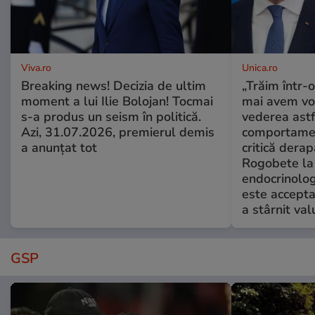
Viva.ro
Unica.ro
Breaking news! Decizia de ultim
„Trăim într-
moment a lui Ilie Bolojan! Tocmai
mai avem vo
s-a produs un seism în politică.
vederea astf
Azi, 31.07.2026, premierul demis
comportamen
a anunțat tot
critică derap
Rogobete la
endocrinolog
este accepta
a stârnit valu
GSP