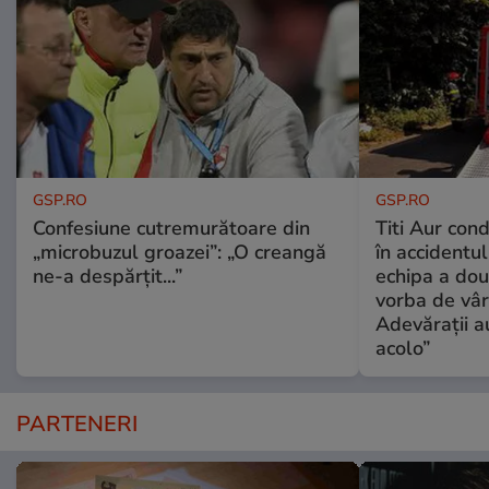
GSP.RO
GSP.RO
Confesiune cutremurătoare din
Titi Aur con
„microbuzul groazei”: „O creangă
în accidentul
ne-a despărțit...”
echipa a dou
vorba de vâr
Adevărații a
acolo”
PARTENERI