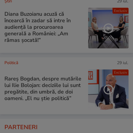
Ştiri
29 iul.
Exclusiv
Diana Buzoianu acuză că
încearcă în zadar să intre în
audiență la procuroarea
generală a României: „Am
rămas șocată!”
Politică
29 iul.
Exclusiv
Rareș Bogdan, despre mutările
lui Ilie Bolojan: deciziile lui sunt
pregătite, din umbră, de doi
oameni. „El nu știe politică”
PARTENERI