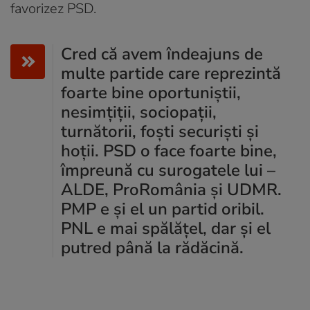
favorizez PSD.
Cred că avem îndeajuns de
multe partide care reprezintă
foarte bine oportuniștii,
nesimțiții, sociopații,
turnătorii, foști securiști și
hoții. PSD o face foarte bine,
împreună cu surogatele lui –
ALDE, ProRomânia și UDMR.
PMP e și el un partid oribil.
PNL e mai spălățel, dar și el
putred până la rădăcină.