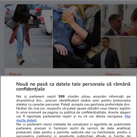
Elle.ro
Unica.ro
Este vestea momentului în
Mirabela Gră
Nouă ne pasă ca datele tale personale să rămână
showbiz! La 53 de ani, celebra
surprinzătoar
confidențiale
actriță a anunțat oficial nașterea
flancată de 
Noi și partenerii noștri
596
stocăm și/sau accesăm informații pe
dispozitivul dvs., precum identificatorii cookie unici pentru prelucrarea
celui de-al treilea copil al său:
aflat despre
datelor cu caracter personal. Puteți accepta sau gestiona preferințele dvs.
"Bun venit în lume, fiule"
de Apel
făcând clic mai jos, respectiv vă puteți opune utilizării unui interes legitim
în orice moment pe pagina cu politica de confidențialitate. Aceste alegeri
vor fi raportate partenerilor noștri și nu vă vor afecta navigarea.
Mai
multe detalii
Noi si partenerii nostri (retelele de socializare si agentiile de publicitate
partenere, precum si furnizorii nostri de servicii de date analitice)
prelucram date pentru a permite website-ului sa functioneze, pentru a
personaliza continutul si anunturile publicitare afisate in functie de