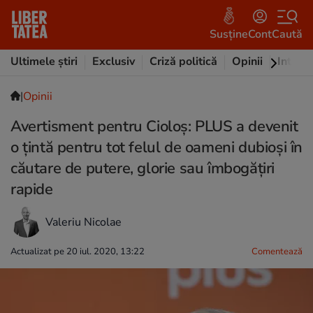
Susține
Cont
Caută
Ultimele știri
Exclusiv
Criză politică
Opinii
Intervi
|
Opinii
Avertisment pentru Cioloș: PLUS a devenit
o țintă pentru tot felul de oameni dubioși în
căutare de putere, glorie sau îmbogățiri
rapide
Valeriu Nicolae
Actualizat pe 20 iul. 2020, 13:22
Comentează