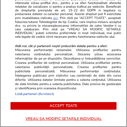
interesele si/sau profilul dvs., pentru a va oferi functionalitati aferente
MONDEN
retelelor de socializare si pentru a analiza traficul pe website. Beneficiati
de drepturile prevazute de art. 15-22 din GDPR in legatura cu
prelucrarea datelor cu caracter personal. Aceste drepturi pot fi exercitate
Stiri Mondene
18:22
prin modalitatea indicata
aici
. Prin click pe “ACCEPT TOATE”, acceptati
folosirea tuturor Tehnologiilor de tip Cookie, care implica inclusiv acceptul
dvs. cu privire la stocarea/accesarea informatiilor de catre Vendor-ii cu
care colaboram. Prin click pe “VREAU SA MODIFIC SETARILE
Panică pentru What’s UP la
INDIVIDUAL” puteti schimba preferintele in mod individual, mai putin
cele legate de cookie strict necesare pentru functionarea website-ului.
Asia Express. Ce a luat cu el în
bagaj ca să treacă peste
Atât noi, cât și partenerii noștri prelucrăm datele pentru a oferi:
Măsurarea performanței reclamelor. Utilizarea profilurilor pentru
momentele grele
selectarea conținutului personalizat. Stocarea și/sau accesarea
informațiilor de pe un dispozitiv. Dezvoltarea și îmbunătățirea serviciilor.
Crearea profilurilor de conținut personalizat. Utilizarea profilurilor pentru
selectarea publicității personalizate. Crearea profilurilor pentru
publicitate personalizată. Măsurarea performanței conținutului.
Înțelegerea publicului prin statistici sau combinații de date din surse
Stiri Mondene
18:12
diferite. Utilizarea datelor limitate pentru a selecta conținutul. Utilizarea
de date limitate pentru a selecta publicitatea. Date precise de geolocație
și identificarea prin scanarea dispozitivului.
Listă parteneri (furnizori)
Anca Serea, în dialog cu fanii,
direct din vacanță: „Trenuri care
ACCEPT TOATE
ne duc spre locuri noi”
VREAU SA MODIFIC SETARILE INDIVIDUAL