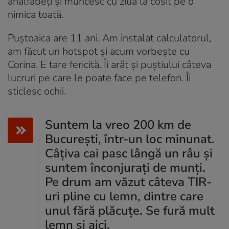
analfabeți și muncesc cu ziua la cosit pe o
nimica toată.
Puștoaica are 11 ani. Am instalat calculatorul,
am făcut un hotspot și acum vorbește cu
Corina. E tare fericită. Îi arăt și puștiului câteva
lucruri pe care le poate face pe telefon. Îi
sticlesc ochii.
Suntem la vreo 200 km de
București, într-un loc minunat.
Câțiva cai pasc lângă un râu și
suntem înconjurați de munți.
Pe drum am văzut câteva TIR-
uri pline cu lemn, dintre care
unul fără plăcuțe. Se fură mult
lemn și aici.