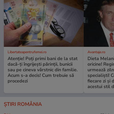
Libertateapentrufemei.ro
Avantaje.ro
Atenție! Poți primi bani de la stat
Dieta Melan
dacă-ți îngrijești părinții, bunicii
oricine! Regi
sau pe cineva vârstnic din familie.
urmează zilni
Acum s-a decis! Cum trebuie să
specialiști! 
procedezi
fiecare zi și 
acestui stil 
ȘTIRI ROMÂNIA