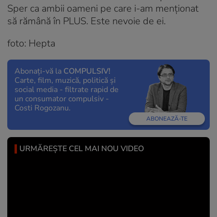
Sper ca ambii oameni pe care i-am menționat
să rămână în PLUS. Este nevoie de ei.
foto: Hepta
Abonați-vă la
COMPULSIV!
Carte, film, muzică, politică și
social media - filtrate rapid de
un consumator compulsiv -
Costi Rogozanu.
ABONEAZĂ-TE
URMĂREȘTE CEL MAI NOU VIDEO