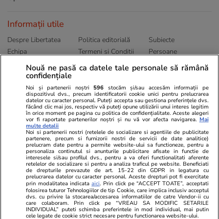
Informații utile
Despre Libertatea
Politica editorială
Subiecte
Echipa
Termeni și Conditii
Persoane
Publicitate
Abonamente
Sitemap
Nouă ne pasă ca datele tale personale să rămână
confidențiale
Politica de
Autori
confidențialitate
Noi și partenerii noștri
596
stocăm și/sau accesăm informații pe
dispozitivul dvs., precum identificatorii cookie unici pentru prelucrarea
datelor cu caracter personal. Puteți accepta sau gestiona preferințele dvs.
Ringier România
făcând clic mai jos, respectiv vă puteți opune utilizării unui interes legitim
în orice moment pe pagina cu politica de confidențialitate. Aceste alegeri
vor fi raportate partenerilor noștri și nu vă vor afecta navigarea.
Mai
Libertatea pentru
ELLE
Locuri de muncă
multe detalii
femei
Noi si partenerii nostri (retelele de socializare si agentiile de publicitate
Gazeta Sporturilor
Imobiliare.ro
partenere, precum si furnizorii nostri de servicii de date analitice)
Unica.ro
prelucram date pentru a permite website-ului sa functioneze, pentru a
Stiri mondene
Jobradar24
personaliza continutul si anunturile publicitare afisate in functie de
Program TV
Calculator sarcina
Imoradar24
interesele si/sau profilul dvs., pentru a va oferi functionalitati aferente
retelelor de socializare si pentru a analiza traficul pe website. Beneficiati
Avantaje
Ajută Copiii
Colecții Libertatea
de drepturile prevazute de art. 15-22 din GDPR in legatura cu
prelucrarea datelor cu caracter personal. Aceste drepturi pot fi exercitate
prin modalitatea indicata
aici
. Prin click pe “ACCEPT TOATE”, acceptati
Pariază responsabil! Decizia ONJN nr. 821/25.09.2025.
folosirea tuturor Tehnologiilor de tip Cookie, care implica inclusiv acceptul
dvs. cu privire la stocarea/accesarea informatiilor de catre Vendor-ii cu
Jocurile de noroc sunt interzise minorilor.
care colaboram. Prin click pe “VREAU SA MODIFIC SETARILE
INDIVIDUAL” puteti schimba preferintele in mod individual, mai putin
cele legate de cookie strict necesare pentru functionarea website-ului.