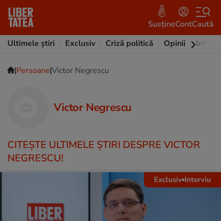
Susține
Cont
Caută
Ultimele știri
Exclusiv
Criză politică
Opinii
Intervi
|
|
Persoane
Victor Negrescu
Victor Negrescu
CITEŞTE ULTIMELE ŞTIRI DESPRE VICTOR
NEGRESCU!
Exclusiv
Interviu