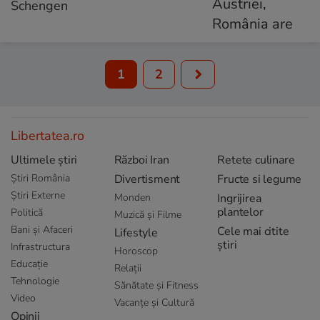
Schengen
1
2
Libertatea.ro
Ultimele știri
Război Iran
Retete culinare
Știri România
Divertisment
Fructe si legume
Știri Externe
Monden
Ingrijirea
plantelor
Politică
Muzică și Filme
Bani și Afaceri
Cele mai citite
Lifestyle
știri
Infrastructura
Horoscop
Educație
Relații
Tehnologie
Sănătate și Fitness
Video
Vacanțe și Cultură
Opinii