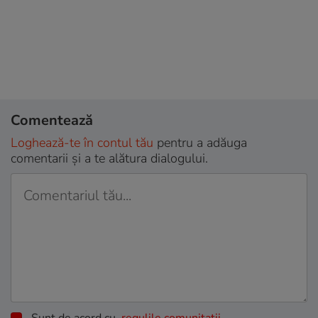
Comentează
Loghează-te în contul tău
pentru a adăuga
comentarii și a te alătura dialogului.
Sunt de acord cu
regulile comunitatii