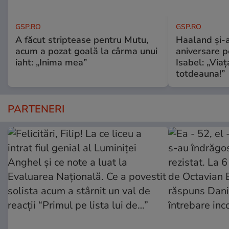
GSP.RO
GSP.RO
A făcut striptease pentru Mutu,
Haaland și-a
acum a pozat goală la cârma unui
aniversare pe
iaht: „Inima mea”
Isabel: „Via
totdeauna!”
PARTENERI