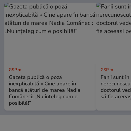
GSP.ro
GSP.ro
Gazeta publică o poză
Fanii sunt în 
inexplicabilă » Cine apare în
nerecunoscut
bancă alături de marea Nadia
doctorul ved
Comăneci: „Nu înțeleg cum e
să fie aceea
posibilă!”