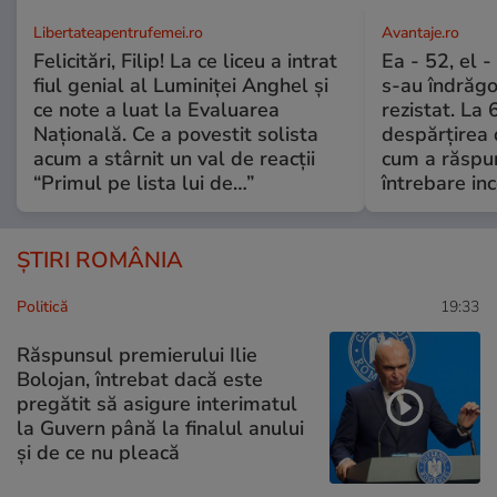
Libertateapentrufemei.ro
Avantaje.ro
Felicitări, Filip! La ce liceu a intrat
Ea - 52, el 
fiul genial al Luminiței Anghel și
s-au îndrăgos
ce note a luat la Evaluarea
rezistat. La 
Națională. Ce a povestit solista
despărțirea 
acum a stârnit un val de reacții
cum a răspu
“Primul pe lista lui de…”
întrebare i
ȘTIRI ROMÂNIA
Politică
19:33
Răspunsul premierului Ilie
Bolojan, întrebat dacă este
pregătit să asigure interimatul
la Guvern până la finalul anului
și de ce nu pleacă