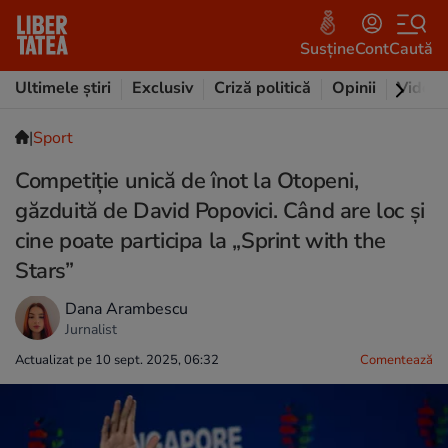
Susține
Cont
Caută
Ultimele știri
Exclusiv
Criză politică
Opinii
Video
|
Sport
Competiție unică de înot la Otopeni,
găzduită de David Popovici. Când are loc și
cine poate participa la „Sprint with the
Stars”
Dana Arambescu
Jurnalist
Actualizat pe 10 sept. 2025, 06:32
Comentează