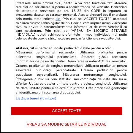
interesele si/sau profilul dvs., pentru a va oferi functionalitati aferente
retelelor de socializare si pentru a analiza traficul pe website. Beneficiati
de drepturile prevazute de art. 15-22 din GDPR in legatura cu
Știri România
20:23
prelucrarea datelor cu caracter personal. Aceste drepturi pot fi exercitate
prin modalitatea indicata
aici
. Prin click pe “ACCEPT TOATE”, acceptati
Ilie Bolojan, despre criza posturilor din
folosirea tuturor Tehnologiilor de tip Cookie, care implica inclusiv acceptul
dvs. cu privire la stocarea/accesarea informatiilor de catre Vendor-ii cu
sănătate: „Sunt spitale unde cheltuielile de
care colaboram. Prin click pe “VREAU SA MODIFIC SETARILE
INDIVIDUAL” puteti schimba preferintele in mod individual, mai putin
personal reprezintă 90% din total”. A
cele legate de cookie strict necesare pentru functionarea website-ului.
prezentat un grafic și a luat o decizie
Atât noi, cât și partenerii noștri prelucrăm datele pentru a oferi:
Măsurarea performanței reclamelor. Utilizarea profilurilor pentru
selectarea conținutului personalizat. Stocarea și/sau accesarea
informațiilor de pe un dispozitiv. Dezvoltarea și îmbunătățirea serviciilor.
Sănătate și Fitness
20:20
Crearea profilurilor de conținut personalizat. Utilizarea profilurilor pentru
selectarea publicității personalizate. Crearea profilurilor pentru
Încă un bebeluș a murit așteptând un pat liber
publicitate personalizată. Măsurarea performanței conținutului.
Înțelegerea publicului prin statistici sau combinații de date din surse
la secția ATI de la Spitalul M.S. Curie. Dr.
diferite. Utilizarea datelor limitate pentru a selecta conținutul. Utilizarea
de date limitate pentru a selecta publicitatea. Date precise de geolocație
Cîrstoveanu: „Deblocarea posturilor este o
și identificarea prin scanarea dispozitivului.
gură de oxigen, când ești în agonie”
Listă parteneri (furnizori)
ACCEPT TOATE
Știri Externe
20:18
VREAU SA MODIFIC SETARILE INDIVIDUAL
Mîhailo Fedorov refuză „postul demn” propus