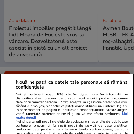
ZiaruldeIasi.ro
Fanatik.ro
Proiectul imobiliar pregătit lângă
Aymen Boutou
Lidl Moara de Foc este scos la
FCSB – FK Au
vânzare. Dezvoltatorul este
roș-albaștri
asociat în piață cu un alt proiect
Fanatik. Up
de anvergură
ULTIMELE ȘTIRI
Nouă ne pasă ca datele tale personale să rămână
confidențiale
Știri România
20:55
Noi și partenerii noștri
596
stocăm și/sau accesăm informații pe
dispozitivul dvs., precum identificatorii cookie unici pentru prelucrarea
Nava Gas Lisbon din Marea Neagră, survolată
datelor cu caracter personal. Puteți accepta sau gestiona preferințele dvs.
făcând clic mai jos, respectiv vă puteți opune utilizării unui interes legitim
în orice moment pe pagina cu politica de confidențialitate. Aceste alegeri
din nou. Temperatura în zonă a scăzut, dar
vor fi raportate partenerilor noștri și nu vă vor afecta navigarea.
Mai
multe detalii
accesul la bord nu este încă permis, anunță
Noi si partenerii nostri (retelele de socializare si agentiile de publicitate
partenere, precum si furnizorii nostri de servicii de date analitice)
DSU
prelucram date pentru a permite website-ului sa functioneze, pentru a
personaliza continutul si anunturile publicitare afisate in functie de