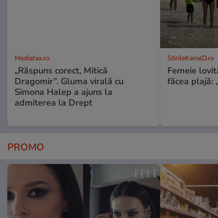
Mediafax.ro
StirileKanalD.ro
„Răspuns corect, Mitică
Femeie lovit
Dragomir”. Gluma virală cu
făcea plajă: „
Simona Halep a ajuns la
admiterea la Drept
PROMO