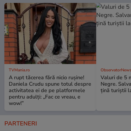
TVMania.ro
ObservatorNews
A rupt tăcerea fără nicio rușine!
Valuri de 5 m
Daniela Crudu spune totul despre
Negre. Salva
activitatea ei de pe platformele
ţină turiştii 
pentru adulți: „Fac ce vreau, e
wow!”
PARTENERI