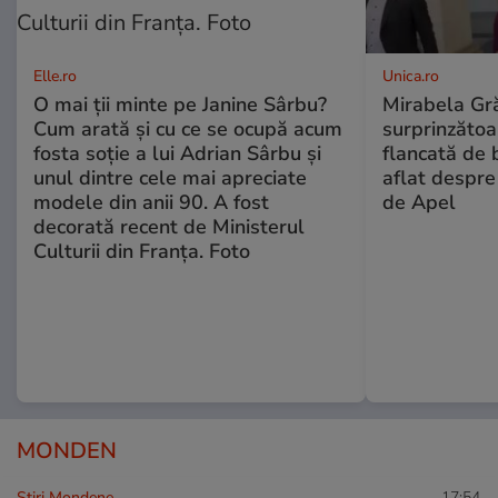
Elle.ro
Unica.ro
O mai ții minte pe Janine Sârbu?
Mirabela Gră
Cum arată și cu ce se ocupă acum
surprinzătoar
fosta soție a lui Adrian Sârbu și
flancată de 
unul dintre cele mai apreciate
aflat despre
modele din anii 90. A fost
de Apel
decorată recent de Ministerul
Culturii din Franța. Foto
MONDEN
Stiri Mondene
17:54