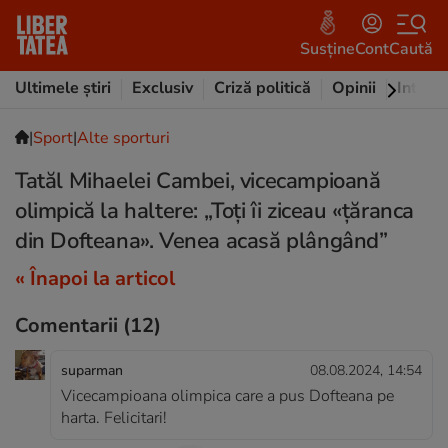
Susține
Cont
Caută
Ultimele știri
Exclusiv
Criză politică
Opinii
Intervi
|
Sport
|
Alte sporturi
Tatăl Mihaelei Cambei, vicecampioană
olimpică la haltere: „Toți îi ziceau «țăranca
din Dofteana». Venea acasă plângând”
« Înapoi la articol
Comentarii
(12)
suparman
08.08.2024, 14:54
Vicecampioana olimpica care a pus Dofteana pe
harta. Felicitari!