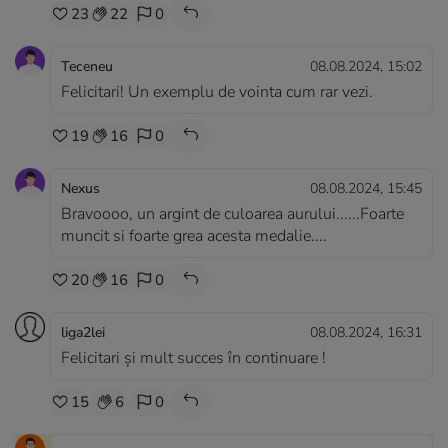
23
22
0
Teceneu
08.08.2024, 15:02
Felicitari! Un exemplu de vointa cum rar vezi.
19
16
0
Nexus
08.08.2024, 15:45
Bravoooo, un argint de culoarea aurului......Foarte
muncit si foarte grea acesta medalie....
20
16
0
liga2lei
08.08.2024, 16:31
Felicitari și mult succes în continuare !
15
6
0