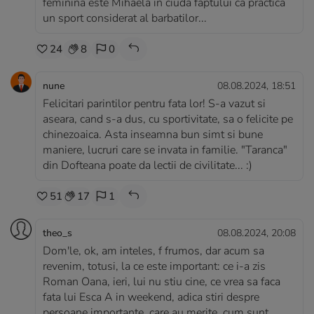
feminina este Mihaela in ciuda faptului ca practica
un sport considerat al barbatilor...
24
8
0
nune
08.08.2024, 18:51
Felicitari parintilor pentru fata lor! S-a vazut si
aseara, cand s-a dus, cu sportivitate, sa o felicite pe
chinezoaica. Asta inseamna bun simt si bune
maniere, lucruri care se invata in familie. "Taranca"
din Dofteana poate da lectii de civilitate... :)
51
17
1
theo_s
08.08.2024, 20:08
Dom'le, ok, am inteles, f frumos, dar acum sa
revenim, totusi, la ce este important: ce i-a zis
Roman Oana, ieri, lui nu stiu cine, ce vrea sa faca
fata lui Esca A in weekend, adica stiri despre
persoane importante, care au merite, cum sunt