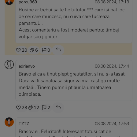
porcu969
08.08.2024, 17:13
Rusine ar trebui sa le fie tututor *** care isi bat joc
de cei care muncesc, nu cuiva care lucreaza
pamantul...
Acest comentariu a fost moderat pentru: limbaj
vulgar sau jignitor
20
6
0
adrianyo
08.08.2024, 17:44
Bravo ei ca a tinut piept greutatilor, si nu s-a lasat.
Daca va fi sanatoasa sigur va mai castiga multe
medalii. Tinem pumnii pt aur la urmatoarea
olimpiada.
23
12
2
TZTZ
08.08.2024, 17:53
Brasov ei. Felicitari!! Interesant totusi cat de