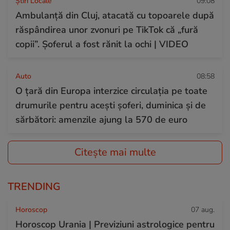
Știri Locale
09:08
Ambulanță din Cluj, atacată cu topoarele după
răspândirea unor zvonuri pe TikTok că „fură
copii”. Șoferul a fost rănit la ochi | VIDEO
Auto
08:58
O țară din Europa interzice circulația pe toate
drumurile pentru acești șoferi, duminica și de
sărbători: amenzile ajung la 570 de euro
Citește mai multe
TRENDING
Horoscop
07 aug.
Horoscop Urania | Previziuni astrologice pentru