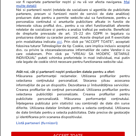
vor fi raportate partenerilor noștri și nu vă vor afecta navigarea.
Mai
Libertatea pentru
ELLE
Locuri de muncă
multe detalii
femei
Noi si partenerii nostri (retelele de socializare si agentiile de publicitate
Gazeta Sporturilor
Imobiliare.ro
partenere, precum si furnizorii nostri de servicii de date analitice)
Unica.ro
prelucram date pentru a permite website-ului sa functioneze, pentru a
Stiri mondene
Jobradar24
personaliza continutul si anunturile publicitare afisate in functie de
Program TV
interesele si/sau profilul dvs., pentru a va oferi functionalitati aferente
Calculator sarcina
Imoradar24
retelelor de socializare si pentru a analiza traficul pe website. Beneficiati
Avantaje
Ajută Copiii
Colecții Libertatea
de drepturile prevazute de art. 15-22 din GDPR in legatura cu
prelucrarea datelor cu caracter personal. Aceste drepturi pot fi exercitate
prin modalitatea indicata
aici
. Prin click pe “ACCEPT TOATE”, acceptati
Pariază responsabil! Decizia ONJN nr. 821/25.09.2025.
folosirea tuturor Tehnologiilor de tip Cookie, care implica inclusiv acceptul
dvs. cu privire la stocarea/accesarea informatiilor de catre Vendor-ii cu
Jocurile de noroc sunt interzise minorilor.
care colaboram. Prin click pe “VREAU SA MODIFIC SETARILE
INDIVIDUAL” puteti schimba preferintele in mod individual, mai putin
cele legate de cookie strict necesare pentru functionarea website-ului.
© 2026 Ringier Romania. Toate drepturile rezervate
Atât noi, cât și partenerii noștri prelucrăm datele pentru a oferi:
Măsurarea performanței reclamelor. Utilizarea profilurilor pentru
selectarea conținutului personalizat. Stocarea și/sau accesarea
informațiilor de pe un dispozitiv. Dezvoltarea și îmbunătățirea serviciilor.
Crearea profilurilor de conținut personalizat. Utilizarea profilurilor pentru
Actualizare preferințe cookies
selectarea publicității personalizate. Crearea profilurilor pentru
publicitate personalizată. Măsurarea performanței conținutului.
Înțelegerea publicului prin statistici sau combinații de date din surse
diferite. Utilizarea datelor limitate pentru a selecta conținutul. Utilizarea
de date limitate pentru a selecta publicitatea. Date precise de geolocație
și identificarea prin scanarea dispozitivului.
Listă parteneri (furnizori)
ACCEPT TOATE