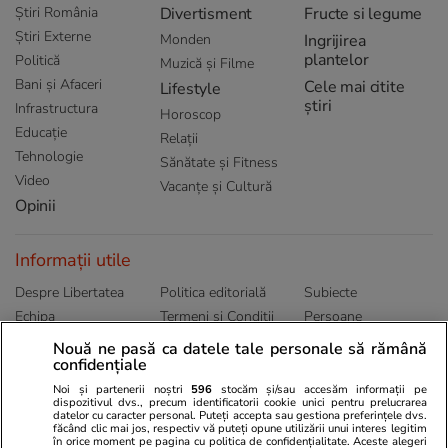
Știri România
Divertisment
Fructe si legume
Știri Externe
Monden
Ingrijirea
plantelor
Politică
Muzică și Filme
Bani și Afaceri
Cele mai citite
Lifestyle
știri
Infrastructura
Horoscop
Educație
Relații
Tehnologie
Sănătate și Fitness
Video
Vacanțe și Cultură
Opinii
Informații utile
Despre Libertatea
Politica editorială
Subiecte
Echipa
Termeni și Conditii
Persoane
Publicitate
Abonamente
Sitemap
Nouă ne pasă ca datele tale personale să rămână
confidențiale
Politica de
Autori
confidențialitate
Noi și partenerii noștri
596
stocăm și/sau accesăm informații pe
dispozitivul dvs., precum identificatorii cookie unici pentru prelucrarea
datelor cu caracter personal. Puteți accepta sau gestiona preferințele dvs.
Ringier România
făcând clic mai jos, respectiv vă puteți opune utilizării unui interes legitim
în orice moment pe pagina cu politica de confidențialitate. Aceste alegeri