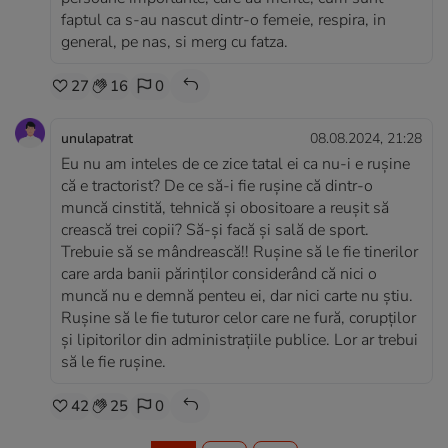
faptul ca s-au nascut dintr-o femeie, respira, in
general, pe nas, si merg cu fatza.
27
16
0
unulapatrat
08.08.2024, 21:28
Eu nu am inteles de ce zice tatal ei ca nu-i e rușine
că e tractorist? De ce să-i fie rușine că dintr-o
muncă cinstită, tehnică și obositoare a reușit să
crească trei copii? Să-și facă și sală de sport.
Trebuie să se mândrească!! Rușine să le fie tinerilor
care arda banii părinților considerând că nici o
muncă nu e demnă penteu ei, dar nici carte nu știu.
Rușine să le fie tuturor celor care ne fură, corupților
și lipitorilor din administrațiile publice. Lor ar trebui
să le fie rușine.
42
25
0