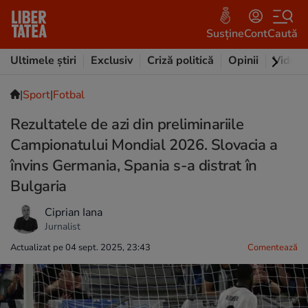
Susține
Cont
Caută
Ultimele știri
Exclusiv
Criză politică
Opinii
Video
|
Sport
|
Fotbal
Rezultatele de azi din preliminariile
Campionatului Mondial 2026. Slovacia a
învins Germania, Spania s-a distrat în
Bulgaria
Ciprian Iana
Jurnalist
Actualizat pe 04 sept. 2025, 23:43
Comentează