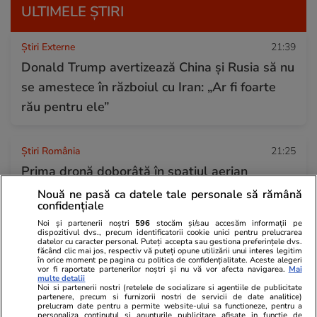
ULTIMELE ȘTIRI
Știri Externe
21:39
Donald Trump avertizează China și Rusia să nu
se amestece în războiul cu Iran: „Ar fi foarte
rău pentru ele”
Știri România
21:25
Prima dronă doborâtă în spațiul aerian
românesc de un pilot român de F-16. Resturile
Nouă ne pasă ca datele tale personale să rămână
confidențiale
rachetei de interceptare și ale dronei au fost
Noi și partenerii noștri
596
stocăm și/sau accesăm informații pe
găsite
dispozitivul dvs., precum identificatorii cookie unici pentru prelucrarea
datelor cu caracter personal. Puteți accepta sau gestiona preferințele dvs.
făcând clic mai jos, respectiv vă puteți opune utilizării unui interes legitim
în orice moment pe pagina cu politica de confidențialitate. Aceste alegeri
vor fi raportate partenerilor noștri și nu vă vor afecta navigarea.
Mai
Auto
21:20
multe detalii
Noi si partenerii nostri (retelele de socializare si agentiile de publicitate
Un tânăr a cumpărat cu doar o liră un Volvo
partenere, precum si furnizorii nostri de servicii de date analitice)
prelucram date pentru a permite website-ului sa functioneze, pentru a
V70, abandonat timp de cinci ani. Cât a investit
personaliza continutul si anunturile publicitare afisate in functie de