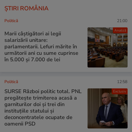
ȘTIRI ROMÂNIA
Politică
21:00
Analiză
Marii câștigători ai legii
salarizării unitare:
parlamentarii. Lefuri mărite în
următorii ani cu sume cuprinse
în 5.000 și 7.000 de lei
Politică
12:58
SURSE Război politic total. PNL
Exclusiv
pregătește trimiterea acasă a
garniturilor doi și trei din
instituțiile statului și
deconcentratele ocupate de
oamenii PSD