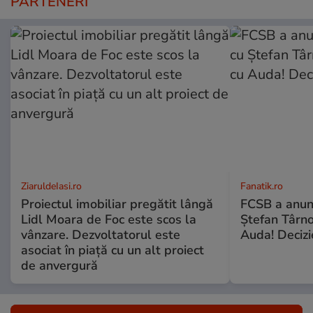
PARTENERI
ZiaruldeIasi.ro
Fanatik.ro
Proiectul imobiliar pregătit lângă
FCSB a anunț
Lidl Moara de Foc este scos la
Ștefan Târn
vânzare. Dezvoltatorul este
Auda! Decizi
asociat în piață cu un alt proiect
de anvergură