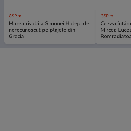
GSP.ro
GSP.ro
Marea rivală a Simonei Halep, de
Ce s-a întâmp
nerecunoscut pe plajele din
Mircea Luces
Grecia
Romradiatoa