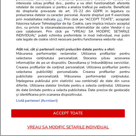
interesele si/sau profilul dvs., pentru a va oferi functionalitati aferente
pentru reparații | VIDEO
retelelor de socializare si pentru a analiza traficul pe website. Beneficiati
de drepturile prevazute de art. 15-22 din GDPR in legatura cu
prelucrarea datelor cu caracter personal. Aceste drepturi pot fi exercitate
prin modalitatea indicata
aici
. Prin click pe “ACCEPT TOATE”, acceptati
folosirea tuturor Tehnologiilor de tip Cookie, care implica inclusiv acceptul
Vacanțe și Cultură
21:17
dvs. cu privire la stocarea/accesarea informatiilor de catre Vendor-ii cu
care colaboram. Prin click pe “VREAU SA MODIFIC SETARILE
De ce ni se face rău în avion? Ce se întâmplă în
INDIVIDUAL” puteti schimba preferintele in mod individual, mai putin
cele legate de cookie strict necesare pentru functionarea website-ului.
corp la altitudine și cum previi urgențele
Atât noi, cât și partenerii noștri prelucrăm datele pentru a oferi:
medicale
Măsurarea performanței reclamelor. Utilizarea profilurilor pentru
selectarea conținutului personalizat. Stocarea și/sau accesarea
informațiilor de pe un dispozitiv. Dezvoltarea și îmbunătățirea serviciilor.
Crearea profilurilor de conținut personalizat. Utilizarea profilurilor pentru
Citește mai multe
selectarea publicității personalizate. Crearea profilurilor pentru
publicitate personalizată. Măsurarea performanței conținutului.
Înțelegerea publicului prin statistici sau combinații de date din surse
diferite. Utilizarea datelor limitate pentru a selecta conținutul. Utilizarea
de date limitate pentru a selecta publicitatea. Date precise de geolocație
TRENDING
și identificarea prin scanarea dispozitivului.
Listă parteneri (furnizori)
Știri România
13:23
Procurorii DNA ar fi găsit 500.000 de euro
ACCEPT TOATE
cash acasă la directorul general al Uzinei
VREAU SA MODIFIC SETARILE INDIVIDUAL
Mecanice Plopeni, precum și două ceasuri