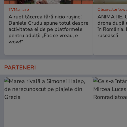
TVMania.ro
ObservatorNews
A rupt tăcerea fără nicio rușine!
ANIMAŢIE. C
Daniela Crudu spune totul despre
drona după 
activitatea ei de pe platformele
în România. In
pentru adulți: „Fac ce vreau, e
rusească
wow!”
PARTENERI