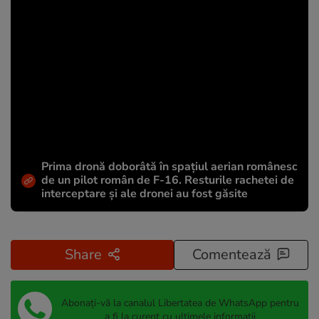
Prima dronă doborâtă în spațiul aerian românesc
de un pilot român de F-16. Resturile rachetei de
interceptare și ale dronei au fost găsite
Share
Comentează
Abonați-vă la canalul Libertatea de WhatsApp pentru
a fi la curent cu ultimele informații