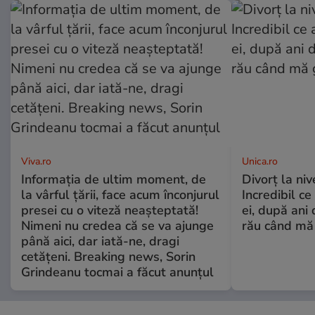
Viva.ro
Unica.ro
Informația de ultim moment, de
Divorț la nive
la vârful țării, face acum înconjurul
Incredibil ce
presei cu o viteză neașteptată!
ei, după ani 
Nimeni nu credea că se va ajunge
rău când mă
până aici, dar iată-ne, dragi
cetățeni. Breaking news, Sorin
Grindeanu tocmai a făcut anunțul