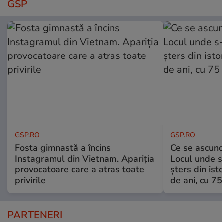
GSP
GSP.RO
GSP.RO
Fosta gimnastă a încins
Ce se ascund
Instagramul din Vietnam. Apariția
Locul unde s-
provocatoare care a atras toate
șters din ist
privirile
de ani, cu 7
PARTENERI