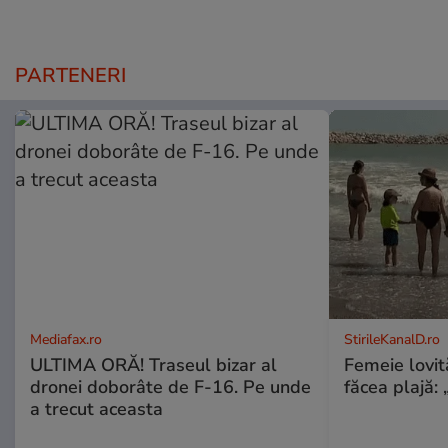
PARTENERI
Mediafax.ro
StirileKanalD.ro
ULTIMA ORĂ! Traseul bizar al
Femeie lovit
dronei doborâte de F-16. Pe unde
făcea plajă: „
a trecut aceasta