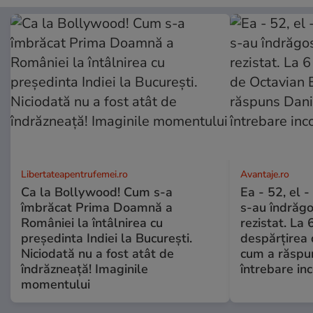
Libertateapentrufemei.ro
Avantaje.ro
Ca la Bollywood! Cum s-a
Ea - 52, el 
îmbrăcat Prima Doamnă a
s-au îndrăgos
României la întâlnirea cu
rezistat. La 
președinta Indiei la București.
despărțirea 
Niciodată nu a fost atât de
cum a răspu
îndrăzneață! Imaginile
întrebare i
momentului