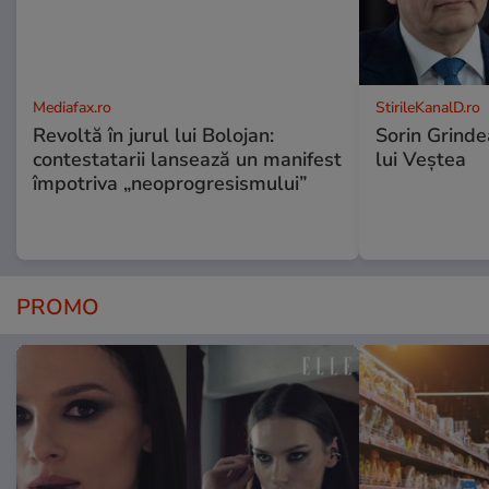
Mediafax.ro
StirileKanalD.ro
Revoltă în jurul lui Bolojan:
Sorin Grinde
contestatarii lansează un manifest
lui Veștea
împotriva „neoprogresismului”
PROMO