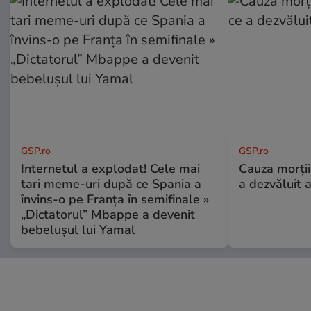
GSP.ro
GSP.ro
Internetul a explodat! Cele mai
Cauza morții
tari meme-uri după ce Spania a
a dezvăluit 
învins-o pe Franța în semifinale »
„Dictatorul” Mbappe a devenit
bebelușul lui Yamal