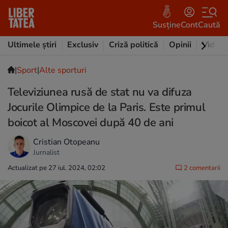
Susține
Cont
Caută
Ultimele știri
Exclusiv
Criză politică
Opinii
Video
|
Sport
|
Alte sporturi
Televiziunea rusă de stat nu va difuza
Jocurile Olimpice de la Paris. Este primul
boicot al Moscovei după 40 de ani
Cristian Otopeanu
Jurnalist
Actualizat pe 27 iul. 2024, 02:02
2 comentarii