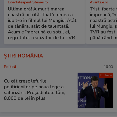
Libertateapentrufemei.ro
Avantaje.ro
Ultima oră! A murit marea
Trist, foarte
noastră actriță! Toată lumea a
împreună, în
iubit-o în filmul lui Mungiu! Atât
noastră actri
de tânără, atât de talentată.
lui Mungiu, ș
Acum e împreună cu soțul ei,
TVR au fost 
regretatul realizator de la TVR
până când mo
ȘTIRI ROMÂNIA
Politică
16:00
Exclusiv
Cu cât cresc lefurile
politicienilor pe noua lege a
salarizării. Președintele țării,
8.000 de lei în plus