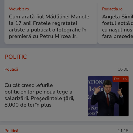
Wowbiz.ro
Redactia.ro
Cum arată fiul Mădălinei Manole
Angela Simil
la 17 ani! Fratele regretatei
fostul sot:&qu
artiste a publicat o fotografie în
cu nașul nost
premieră cu Petru Mircea Jr.
fara preced
POLITIC
Politică
16:00
Exclusiv
Cu cât cresc lefurile
politicienilor pe noua lege a
salarizării. Președintele țării,
8.000 de lei în plus
Politică
11:18