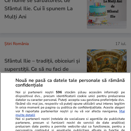
Ce nume se sărbătoresc de
Sfântul Ilie. Cui îi spunem La
Mulți Ani
Știri România
17 iul.
Sfântul Ilie – tradiții, obiceiuri și
superstiții. Ce să nu faci de
Sfântul Ilie
Nouă ne pasă ca datele tale personale să rămână
confidențiale
Noi și partenerii noștri
596
stocăm și/sau accesăm informații pe
dispozitivul dvs., precum identificatorii cookie unici pentru prelucrarea
datelor cu caracter personal. Puteți accepta sau gestiona preferințele dvs.
făcând clic mai jos, respectiv vă puteți opune utilizării unui interes legitim
Lifestyle
18 iul.
în orice moment pe pagina cu politica de confidențialitate. Aceste alegeri
vor fi raportate partenerilor noștri și nu vă vor afecta navigarea.
Mai
multe detalii
Noi si partenerii nostri (retelele de socializare si agentiile de publicitate
partenere, precum si furnizorii nostri de servicii de date analitice)
Semnele deshidratării și cum să
prelucram date pentru a permite website-ului sa functioneze, pentru a
personaliza continutul si anunturile publicitare afisate in functie de