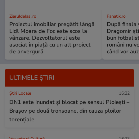
ZiaruldeIasi.ro
Fanatik.ro
Proiectul imobiliar pregătit lângă
După finala
Lidl Moara de Foc este scos la
Dragomir ști
vânzare. Dezvoltatorul este
bun fotbalist
asociat în piață cu un alt proiect
români nu vor
de anvergură
când vor auz
ULTIMELE ȘTIRI
Știri Locale
16:32
DN1 este inundat și blocat pe sensul Ploiești –
Brașov pe două tronsoane, din cauza ploilor
torențiale
Vacanțe și Cultură
16:23