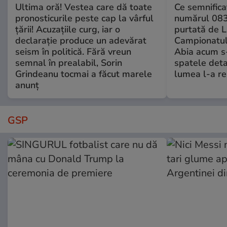
Ultima oră! Vestea care dă toate
Ce semnificaț
pronosticurile peste cap la vârful
numărul 083
țării! Acuzațiile curg, iar o
purtată de L
declarație produce un adevărat
Campionatul
seism în politică. Fără vreun
Abia acum s-
semnal în prealabil, Sorin
spatele deta
Grindeanu tocmai a făcut marele
lumea l-a r
anunț
GSP