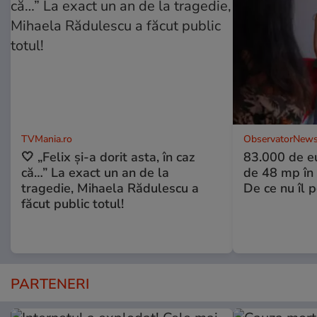
TVMania.ro
ObservatorNews
🤍 „Felix și-a dorit asta, în caz
83.000 de e
că…” La exact un an de la
de 48 mp în 
tragedie, Mihaela Rădulescu a
De ce nu îl 
făcut public totul!
PARTENERI