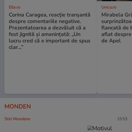
Elle.ro
Unica.ro
Corina Caragea, reacție tranșantă
Mirabela Gră
despre comentariile negative.
surprinzătoar
Prezentatoarea a dezvăluit că a
flancată de 
fost jignită și amenințată: „Un
aflat despre
lucru cred că e important de spus
de Apel
clar...”
MONDEN
Stiri Mondene
15:53