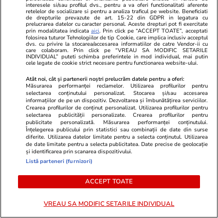
o previi
interesele si/sau profilul dvs., pentru a va oferi functionalitati aferente
retelelor de socializare si pentru a analiza traficul pe website. Beneficiati
de drepturile prevazute de art. 15-22 din GDPR in legatura cu
prelucrarea datelor cu caracter personal. Aceste drepturi pot fi exercitate
prin modalitatea indicata
aici
. Prin click pe “ACCEPT TOATE”, acceptati
folosirea tuturor Tehnologiilor de tip Cookie, care implica inclusiv acceptul
dvs. cu privire la stocarea/accesarea informatiilor de catre Vendor-ii cu
care colaboram. Prin click pe “VREAU SA MODIFIC SETARILE
Știri România
16:09
INDIVIDUAL” puteti schimba preferintele in mod individual, mai putin
cele legate de cookie strict necesare pentru functionarea website-ului.
Dana Tapalagă a murit la 57 de
Atât noi, cât și partenerii noștri prelucrăm datele pentru a oferi:
ani. Când are loc
Măsurarea performanței reclamelor. Utilizarea profilurilor pentru
selectarea conținutului personalizat. Stocarea și/sau accesarea
înmormântarea și ce mesaj
informațiilor de pe un dispozitiv. Dezvoltarea și îmbunătățirea serviciilor.
Crearea profilurilor de conținut personalizat. Utilizarea profilurilor pentru
emoționant a transmis unul
selectarea publicității personalizate. Crearea profilurilor pentru
publicitate personalizată. Măsurarea performanței conținutului.
dintre cei trei fii ai actriței
Înțelegerea publicului prin statistici sau combinații de date din surse
diferite. Utilizarea datelor limitate pentru a selecta conținutul. Utilizarea
de date limitate pentru a selecta publicitatea. Date precise de geolocație
și identificarea prin scanarea dispozitivului.
Știri România
15:11
Listă parteneri (furnizori)
Petrom și Romgaz au instalat
ACCEPT TOATE
platforma Neptun Alpha de
VREAU SA MODIFIC SETARILE INDIVIDUAL
16.500 de tone în Marea