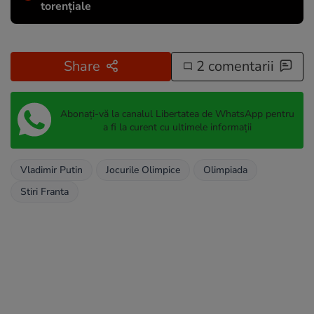
torențiale
Share
2 comentarii
Abonați-vă la canalul Libertatea de WhatsApp pentru
a fi la curent cu ultimele informații
Vladimir Putin
Jocurile Olimpice
Olimpiada
Stiri Franta