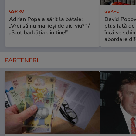
GSP.RO
GSP.RO
Adrian Popa a sărit la bătaie:
David Popovi
„Vrei să nu mai ieși de aici viu?” /
plus față de
„Scot bărbăția din tine!”
încă se schi
abordare dif
PARTENERI