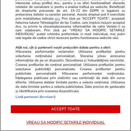
interesele si/sau profilul dvs., pentru a va oferi functionalitati aferente
Smart is the new chic: Cum ne
Înscrie-te ac
retelelor de socializare si pentru a analiza traficul pe website. Beneficiati
ajută tehnologia să ne reinventăm
voucher de 5
de drepturile prevazute de art. 15-22 din GDPR in legatura cu
prelucrarea datelor cu caracter personal. Aceste drepturi pot fi exercitate
prin modalitatea indicata
aici
. Prin click pe “ACCEPT TOATE”, acceptati
folosirea tuturor Tehnologiilor de tip Cookie, care implica inclusiv acceptul
dvs. cu privire la stocarea/accesarea informatiilor de catre Vendor-ii cu
care colaboram. Prin click pe “VREAU SA MODIFIC SETARILE
PARTENERI
INDIVIDUAL” puteti schimba preferintele in mod individual, mai putin
cele legate de cookie strict necesare pentru functionarea website-ului.
Atât noi, cât și partenerii noștri prelucrăm datele pentru a oferi:
Măsurarea performanței reclamelor. Utilizarea profilurilor pentru
selectarea conținutului personalizat. Stocarea și/sau accesarea
informațiilor de pe un dispozitiv. Dezvoltarea și îmbunătățirea serviciilor.
Crearea profilurilor de conținut personalizat. Utilizarea profilurilor pentru
selectarea publicității personalizate. Crearea profilurilor pentru
publicitate personalizată. Măsurarea performanței conținutului.
Înțelegerea publicului prin statistici sau combinații de date din surse
diferite. Utilizarea datelor limitate pentru a selecta conținutul. Utilizarea
de date limitate pentru a selecta publicitatea. Date precise de geolocație
și identificarea prin scanarea dispozitivului.
Listă parteneri (furnizori)
ACCEPT TOATE
Wowbiz.ro
Redactia.ro
Doliu în Armata României. Pilotul
Ce este LEP
militar Mihai Vîrdol a murit în
pe care a co
VREAU SA MODIFIC SETARILE INDIVIDUAL
urma unui grav accident de
unde se ia