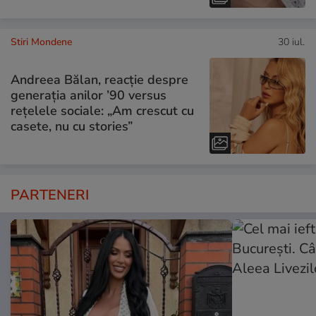
Stiri Mondene
30 iul.
Andreea Bălan, reacție despre
generația anilor ’90 versus
rețelele sociale: „Am crescut cu
casete, nu cu stories”
PARTENERI