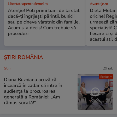
Libertateapentrufemei.ro
Avantaje.ro
Atenție! Poți primi bani de la stat
Dieta Melan
dacă-ți îngrijești părinții, bunicii
oricine! Regi
sau pe cineva vârstnic din familie.
urmează zilni
Acum s-a decis! Cum trebuie să
specialiști! 
procedezi
fiecare zi și 
acestui stil 
ȘTIRI ROMÂNIA
Ştiri
29 iul.
Exclusiv
Diana Buzoianu acuză că
încearcă în zadar să intre în
audiență la procuroarea
generală a României: „Am
rămas șocată!”