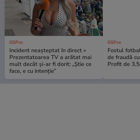
GSP.ro
GSP.ro
Incident neașteptat în direct »
Fostul fotba
Prezentatoarea TV a arătat mai
de fraudă cu 
mult decât și-ar fi dorit: „Știe ce
Profit de 3,
face, e cu intenție”