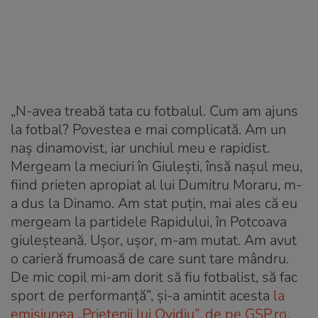
„N-avea treabă tata cu fotbalul. Cum am ajuns
la fotbal? Povestea e mai complicată. Am un
naș dinamovist, iar unchiul meu e rapidist.
Mergeam la meciuri în Giulești, însă nașul meu,
fiind prieten apropiat al lui Dumitru Moraru, m-
a dus la Dinamo. Am stat puțin, mai ales că eu
mergeam la partidele Rapidului, în Potcoava
giuleșteană. Ușor, ușor, m-am mutat. Am avut
o carieră frumoasă de care sunt tare mândru.
De mic copil mi-am dorit să fiu fotbalist, să fac
sport de performanță”, și-a amintit acesta
la
emisiunea „Prietenii lui Ovidiu”, de pe GSP.ro
.