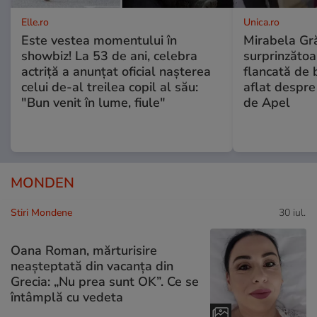
Elle.ro
Unica.ro
Este vestea momentului în
Mirabela Gră
showbiz! La 53 de ani, celebra
surprinzătoar
actriță a anunțat oficial nașterea
flancată de 
celui de-al treilea copil al său:
aflat despre
"Bun venit în lume, fiule"
de Apel
MONDEN
Stiri Mondene
30 iul.
Oana Roman, mărturisire
neașteptată din vacanța din
Grecia: „Nu prea sunt OK”. Ce se
întâmplă cu vedeta