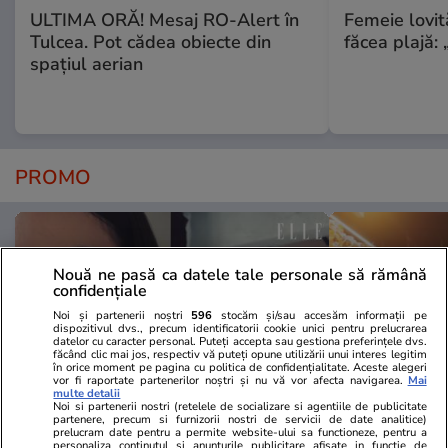
ULTIMA ORĂ! Mesaj RO-Alert în
Femeie lovit
Tulcea. Pot cădea obiecte din
făcea plajă: „
spațiul aerian
PROMO
Nouă ne pasă ca datele tale personale să rămână
confidențiale
Noi și partenerii noștri
596
stocăm și/sau accesăm informații pe
dispozitivul dvs., precum identificatorii cookie unici pentru prelucrarea
datelor cu caracter personal. Puteți accepta sau gestiona preferințele dvs.
făcând clic mai jos, respectiv vă puteți opune utilizării unui interes legitim
în orice moment pe pagina cu politica de confidențialitate. Aceste alegeri
vor fi raportate partenerilor noștri și nu vă vor afecta navigarea.
Mai
multe detalii
Noi si partenerii nostri (retelele de socializare si agentiile de publicitate
partenere, precum si furnizorii nostri de servicii de date analitice)
prelucram date pentru a permite website-ului sa functioneze, pentru a
Advertorial
Advertorial
personaliza continutul si anunturile publicitare afisate in functie de