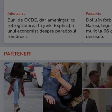
Adevarul.ro
Fanatik.ro
Buni de OCDE, dar amenințați cu
Doliu în fotb
retrogradarea la junk. Explicația
Baresi, lege
unui economist despre paradoxul
murit la 66 
românesc
decesului
PARTENERI