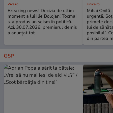
Viva.ro
Unica.ro
Breaking news! Decizia de ultim
Mihai Onilă 
moment a lui Ilie Bolojan! Tocmai
urgență. Soți
s-a produs un seism în politică.
primele decl
Azi, 30.07.2026, premierul demis
lui de sănăta
a anunțat tot
posibilul”. C
din partea m
GSP