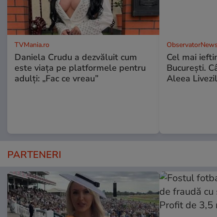
TVMania.ro
ObservatorNews
Daniela Crudu a dezvăluit cum
Cel mai ieft
este viața pe platformele pentru
Bucureşti. C
adulți: „Fac ce vreau”
Aleea Livezil
PARTENERI