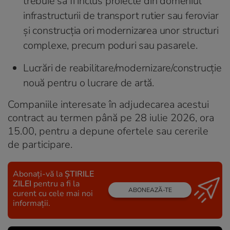
trebuie să fi inclus proiecte din domeniul
infrastructurii de transport rutier sau feroviar
și construcția ori modernizarea unor structuri
complexe, precum poduri sau pasarele.
Lucrări de reabilitare/modernizare/construcție
nouă pentru o lucrare de artă.
Companiile interesate în adjudecarea acestui
contract au termen până pe 28 iulie 2026, ora
15.00, pentru a depune ofertele sau cererile
de participare.
Abonați-vă la
ȘTIRILE
ZILEI
pentru a fi la
ABONEAZĂ-TE
curent cu cele mai noi
informații.