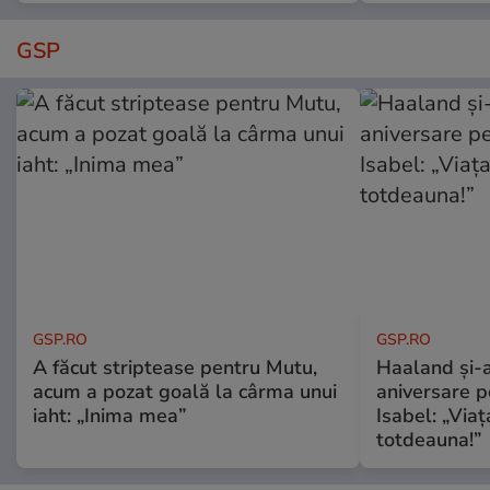
GSP
GSP.RO
GSP.RO
A făcut striptease pentru Mutu,
Haaland și-a
acum a pozat goală la cârma unui
aniversare pe
iaht: „Inima mea”
Isabel: „Via
totdeauna!”