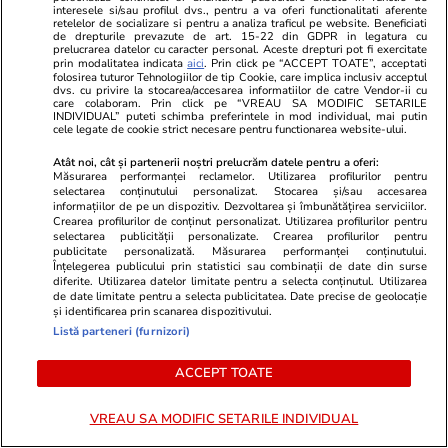
interesele si/sau profilul dvs., pentru a va oferi functionalitati aferente
retelelor de socializare si pentru a analiza traficul pe website. Beneficiati
de drepturile prevazute de art. 15-22 din GDPR in legatura cu
POLITIC
prelucrarea datelor cu caracter personal. Aceste drepturi pot fi exercitate
prin modalitatea indicata
aici
. Prin click pe “ACCEPT TOATE”, acceptati
folosirea tuturor Tehnologiilor de tip Cookie, care implica inclusiv acceptul
Politică
15:59
dvs. cu privire la stocarea/accesarea informatiilor de catre Vendor-ii cu
care colaboram. Prin click pe “VREAU SA MODIFIC SETARILE
INDIVIDUAL” puteti schimba preferintele in mod individual, mai putin
Interviu
Avertismentele lui Victor
cele legate de cookie strict necesare pentru functionarea website-ului.
Negrescu privind colaborarea cu
Atât noi, cât și partenerii noștri prelucrăm datele pentru a oferi:
AUR: E un partid extremist. Nu
Măsurarea performanței reclamelor. Utilizarea profilurilor pentru
va pierde din sprijinul popular
selectarea conținutului personalizat. Stocarea și/sau accesarea
informațiilor de pe un dispozitiv. Dezvoltarea și îmbunătățirea serviciilor.
dacă intră la guvernare
Crearea profilurilor de conținut personalizat. Utilizarea profilurilor pentru
selectarea publicității personalizate. Crearea profilurilor pentru
publicitate personalizată. Măsurarea performanței conținutului.
Înțelegerea publicului prin statistici sau combinații de date din surse
diferite. Utilizarea datelor limitate pentru a selecta conținutul. Utilizarea
Politică
22 iul.
de date limitate pentru a selecta publicitatea. Date precise de geolocație
și identificarea prin scanarea dispozitivului.
Listă parteneri (furnizori)
Traian Băsescu îi cere lui
Nicușor Dan să se grăbească cu
ACCEPT TOATE
a doua desemnare de premier
și spune că „nu-l obligă nimeni”
VREAU SA MODIFIC SETARILE INDIVIDUAL
să declanșeze alegeri anticipate