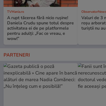
TVMania.ro
ObservatorNews
A rupt tăcerea fără nicio rușine!
Valuri de 3 m
Daniela Crudu spune totul despre
roşu arborat.
activitatea ei de pe platformele
turiştii nu a
pentru adulți: „Fac ce vreau, e
wow!”
PARTENERI