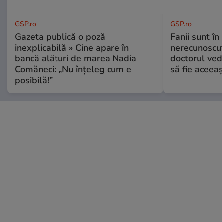
GSP.ro
GSP.ro
Gazeta publică o poză
Fanii sunt în 
inexplicabilă » Cine apare în
nerecunoscut
bancă alături de marea Nadia
doctorul ved
Comăneci: „Nu înțeleg cum e
să fie aceea
posibilă!”