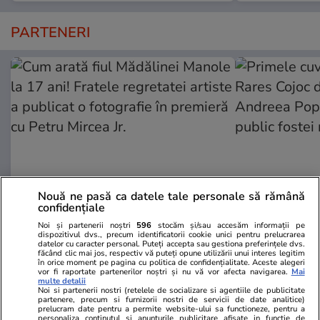
PARTENERI
Nouă ne pasă ca datele tale personale să rămână
confidențiale
Wowbiz.ro
Redactia.ro
Noi și partenerii noștri
596
stocăm și/sau accesăm informații pe
dispozitivul dvs., precum identificatorii cookie unici pentru prelucrarea
Cum arată fiul Mădălinei Manole
Primele cuvi
datelor cu caracter personal. Puteți accepta sau gestiona preferințele dvs.
la 17 ani! Fratele regretatei
Rares Cojoc 
făcând clic mai jos, respectiv vă puteți opune utilizării unui interes legitim
în orice moment pe pagina cu politica de confidențialitate. Aceste alegeri
artiste a publicat o fotografie în
Andreea Pop
vor fi raportate partenerilor noștri și nu vă vor afecta navigarea.
Mai
multe detalii
premieră cu Petru Mircea Jr.
comentat pub
Noi si partenerii nostri (retelele de socializare si agentiile de publicitate
partenere, precum si furnizorii nostri de servicii de date analitice)
prelucram date pentru a permite website-ului sa functioneze, pentru a
personaliza continutul si anunturile publicitare afisate in functie de