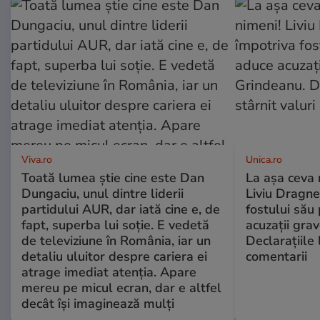
Viva.ro
Unica.ro
Toată lumea știe cine este Dan
La așa ceva 
Dungaciu, unul dintre liderii
Liviu Dragne
partidului AUR, dar iată cine e, de
fostului său 
fapt, superba lui soție. E vedetă
acuzații grav
de televiziune în România, iar un
Declarațiile 
detaliu uluitor despre cariera ei
comentarii
atrage imediat atenția. Apare
mereu pe micul ecran, dar e altfel
decât își imaginează mulți