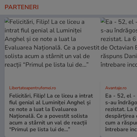
PARTENERI
Libertateapentrufemei.ro
Avantaje.ro
Felicitări, Filip! La ce liceu a intrat
Ea - 52, el 
fiul genial al Luminiței Anghel și
s-au îndrăgos
ce note a luat la Evaluarea
rezistat. La 
Națională. Ce a povestit solista
despărțirea 
acum a stârnit un val de reacții
cum a răspu
“Primul pe lista lui de…”
întrebare i