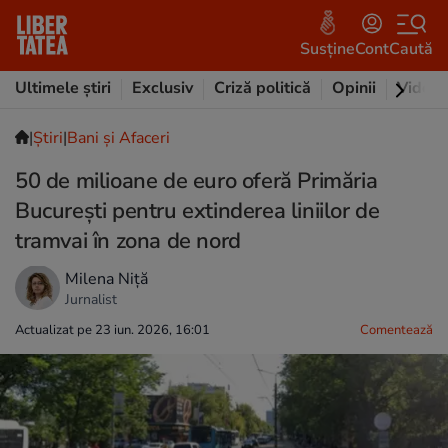
Susține
Cont
Caută
Ultimele știri
Exclusiv
Criză politică
Opinii
Video
|
Ştiri
|
Bani și Afaceri
50 de milioane de euro oferă Primăria
București pentru extinderea liniilor de
tramvai în zona de nord
Milena Niță
Jurnalist
Actualizat pe 23 iun. 2026, 16:01
Comentează