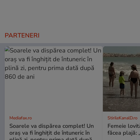
PARTENERI
Mediafax.ro
StirileKanalD.ro
Soarele va dispărea complet! Un
Femeie lovit
oraș va fi înghițit de întuneric în
făcea plajă: „
plină zi, pentru prima dată după