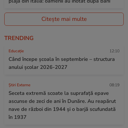
plajă din Italia: oamenii au înotat după bani
Citește mai multe
TRENDING
Educație
12:10
Când începe şcoala în septembrie – structura
anului şcolar 2026-2027
Știri Externe
08:19
Seceta extremă scoate la suprafață epave
ascunse de zeci de ani în Dunăre. Au reapărut
nave de război din 1944 și o barjă scufundată
în 1937