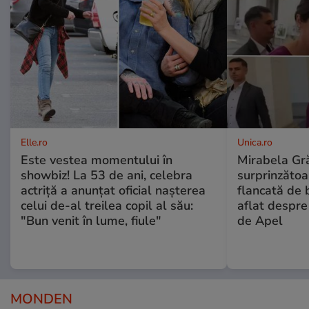
Elle.ro
Unica.ro
Este vestea momentului în
Mirabela Gră
showbiz! La 53 de ani, celebra
surprinzătoar
actriță a anunțat oficial nașterea
flancată de 
celui de-al treilea copil al său:
aflat despre
"Bun venit în lume, fiule"
de Apel
MONDEN