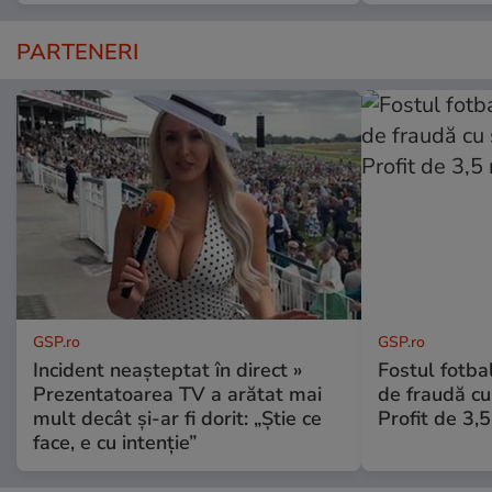
PARTENERI
GSP.ro
GSP.ro
Incident neașteptat în direct »
Fostul fotba
Prezentatoarea TV a arătat mai
de fraudă cu 
mult decât și-ar fi dorit: „Știe ce
Profit de 3,
face, e cu intenție”