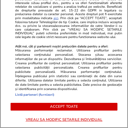
interesele si/sau profilul dvs., pentru a va oferi functionalitati aferente
retelelor de socializare si pentru a analiza traficul pe website. Beneficiati
de drepturile prevazute de art. 15-22 din GDPR in legatura cu
prelucrarea datelor cu caracter personal. Aceste drepturi pot fi exercitate
prin modalitatea indicata
aici
. Prin click pe “ACCEPT TOATE”, acceptati
folosirea tuturor Tehnologiilor de tip Cookie, care implica inclusiv acceptul
dvs. cu privire la stocarea/accesarea informatiilor de catre Vendor-ii cu
Lifestyle
17:29
Lifestyle
care colaboram. Prin click pe “VREAU SA MODIFIC SETARILE
INDIVIDUAL” puteti schimba preferintele in mod individual, mai putin
Postul Sfintei Mării – Postul
Ce este bulg
cele legate de cookie strict necesare pentru functionarea website-ului.
Adormirii Maicii Domnului. Ce se
gătește
Atât noi, cât și partenerii noștri prelucrăm datele pentru a oferi:
mănâncă în post
Măsurarea performanței reclamelor. Utilizarea profilurilor pentru
selectarea conținutului personalizat. Stocarea și/sau accesarea
informațiilor de pe un dispozitiv. Dezvoltarea și îmbunătățirea serviciilor.
Crearea profilurilor de conținut personalizat. Utilizarea profilurilor pentru
selectarea publicității personalizate. Crearea profilurilor pentru
publicitate personalizată. Măsurarea performanței conținutului.
Înțelegerea publicului prin statistici sau combinații de date din surse
diferite. Utilizarea datelor limitate pentru a selecta conținutul. Utilizarea
de date limitate pentru a selecta publicitatea. Date precise de geolocație
Ştiri
29 iul.
și identificarea prin scanarea dispozitivului.
Listă parteneri (furnizori)
ACCEPT TOATE
Cum să-ți protejezi locuința de
incendiile de vegetație
VREAU SA MODIFIC SETARILE INDIVIDUAL