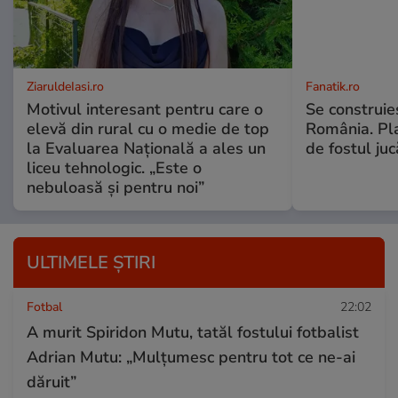
ZiaruldeIasi.ro
Fanatik.ro
Motivul interesant pentru care o
Se construie
elevă din rural cu o medie de top
România. Pl
la Evaluarea Națională a ales un
de fostul ju
liceu tehnologic. „Este o
nebuloasă și pentru noi”
ULTIMELE ȘTIRI
Fotbal
22:02
A murit Spiridon Mutu, tatăl fostului fotbalist
Adrian Mutu: „Mulțumesc pentru tot ce ne-ai
dăruit”