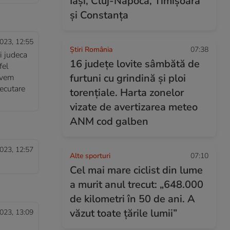
Iași, Cluj-Napoca, Timișoara
și Constanța
023, 12:55
Știri România
07:38
i judeca
16 județe lovite sâmbătă de
fel
furtuni cu grindină și ploi
 avem
xecutare
torențiale. Harta zonelor
vizate de avertizarea meteo
ANM cod galben
023, 12:57
Alte sporturi
07:10
Cel mai mare ciclist din lume
a murit anul trecut: „648.000
de kilometri în 50 de ani. A
văzut toate țările lumii”
023, 13:09