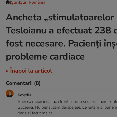
|
Ştiri
|
Știri România
Ancheta „stimulatoarelor c
Tesloianu a efectuat 238 d
fost necesare. Pacienți în
probleme cardiace
« Înapoi la articol
Comentarii
(8)
Kovydiu
Sper ca medicii sa faca front comun si sa-si apere confrat
Suceava. Nu penalizam derapajele. Le iertam si punem slo
dar a si facut maica'