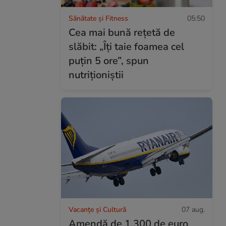
Sănătate și Fitness
05:50
Cea mai bună rețetă de
slăbit: „Îți taie foamea cel
puțin 5 ore”, spun
nutriționiștii
Vacanțe și Cultură
07 aug.
Amendă de 1.300 de euro