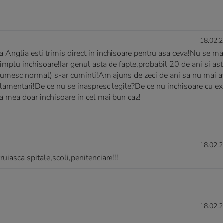
18.02.2
a Anglia esti trimis direct in inchisoare pentru asa ceva!Nu se ma
mplu inchisoare!Iar genul asta de fapte,probabil 20 de ani si ast
 (glumesc normal) s-ar cuminti!Am ajuns de zeci de ani sa nu mai
parlamentari!De ce nu se inaspresc legile?De ce nu inchisoare cu e
ea mea doar inchisoare in cel mai bun caz!
18.02.2
uiasca spitale,scoli,penitenciare!!!
18.02.2