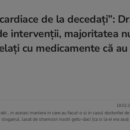
ardiace de la decedați”: Dr
e intervenții, majoritatea n
șelați cu medicamente că au
18.02.2
ii , in aceiasi maniera in care au facut-o si in cazul doctoritei de
ganul, lasat de stramosii nostri geto-daci (ca si la ei era asa) '