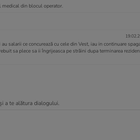
l medical din blocul operator.
19.02.2
si au salarii ce concurează cu cele din Vest, iau in continuare spag
rebuit sa plece sa ii îngrijeasca pe străini dupa terminarea rezident
 a te alătura dialogului.