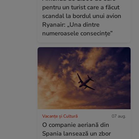
pentru un turist care a făcut
scandal la bordul unui avion
Ryanair: „Una dintre
numeroasele consecințe”
Vacanțe și Cultură
07 aug.
O companie aeriană din
Spania lansează un zbor