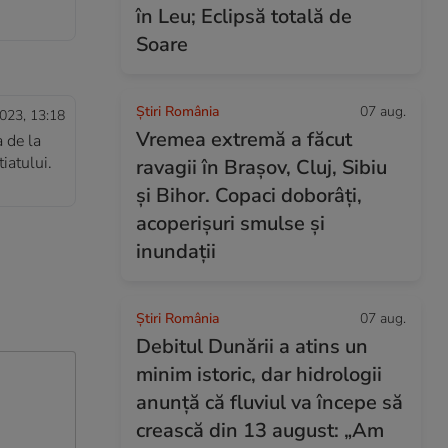
în Leu; Eclipsă totală de
Soare
Știri România
07 aug.
023, 13:18
Vremea extremă a făcut
a de la
iatului.
ravagii în Brașov, Cluj, Sibiu
și Bihor. Copaci doborâți,
acoperișuri smulse și
inundații
Știri România
07 aug.
Debitul Dunării a atins un
minim istoric, dar hidrologii
anunță că fluviul va începe să
crească din 13 august: „Am