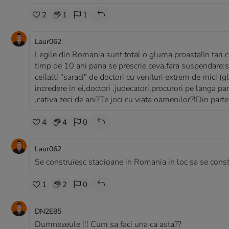
2
1
1
Laur062
Legile din Romania sunt total o gluma proasta!In tari c
timp de 10 ani pana se prescrie ceva,fara suspendare:si
ceilalti "saraci" de doctori cu venituri extrem de mici
incredere in ei,doctori ,judecatori,procurori pe langa 
,cativa zeci de ani?Te joci cu viata oamenilor?!Din part
4
4
0
Laur062
Se construiesc stadioane in Romania in loc sa se constr
1
2
0
DN2E85
Dumnezeule !!! Cum sa faci una ca asta??