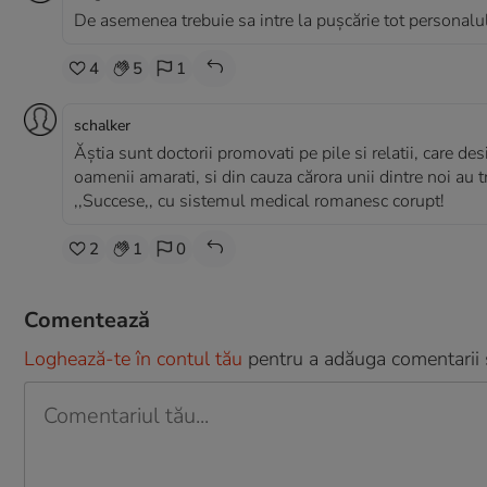
De asemenea trebuie sa intre la pușcărie tot personalu
4
5
1
schalker
Ăștia sunt doctorii promovati pe pile si relatii, care de
oamenii amarati, si din cauza cărora unii dintre noi au t
,,Succese,, cu sistemul medical romanesc corupt!
2
1
0
Comentează
Loghează-te în contul tău
pentru a adăuga comentarii și