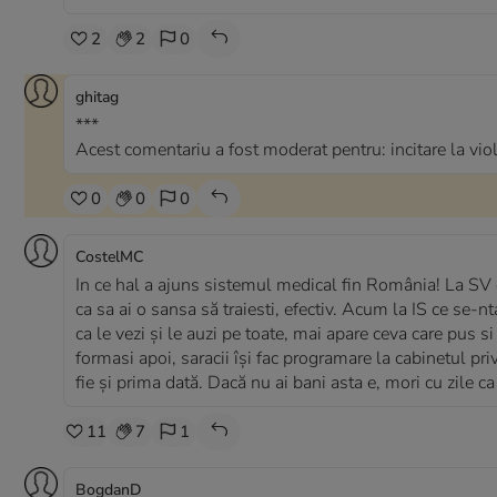
2
2
0
ghitag
***
Acest comentariu a fost moderat pentru: incitare la vio
0
0
0
CostelMC
In ce hal a ajuns sistemul medical fin România! La SV 
ca sa ai o sansa să traiesti, efectiv. Acum la IS ce se-
ca le vezi și le auzi pe toate, mai apare ceva care pus 
formasi apoi, saracii își fac programare la cabinetul priv
fie și prima dată. Dacă nu ai bani asta e, mori cu zile ca 
11
7
1
BogdanD