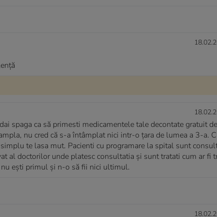
18.02.2
lență
18.02.2
dai spaga ca să primesti medicamentele tale decontate gratuit de 
ntampla, nu cred că s-a întâmplat nici intr-o țara de lumea a 3-a. C
si simplu te lasa mut. Pacienti cu programare la spital sunt consult
at al doctorilor unde platesc consultatia și sunt tratati cum ar fi t
nu ești primul și n-o să fii nici ultimul.
18.02.2