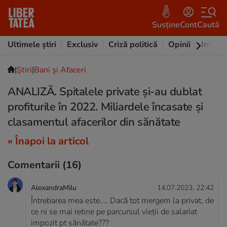
Susține
Cont
Caută
Ultimele știri
Exclusiv
Criză politică
Opinii
Intervi
|
Ştiri
|
Bani și Afaceri
ANALIZĂ. Spitalele private și-au dublat
profiturile în 2022. Miliardele încasate și
clasamentul afacerilor din sănătate
« Înapoi la articol
Comentarii
(16)
AlexandraMilu
14.07.2023, 22:42
Întrebarea mea este.... Dacă tot mergem la privat, de
ce ni se mai retine pe parcursul vieții de salariat
impozit pt sănătate???