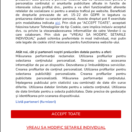
Stiri mondene
Jobradar24
personaliza continutul si anunturile publicitare afisate in functie de
Program TV
interesele si/sau profilul dvs., pentru a va oferi functionalitati aferente
Calculator sarcina
Imoradar24
retelelor de socializare si pentru a analiza traficul pe website. Beneficiati
Avantaje
Ajută Copiii
Colecții Libertatea
de drepturile prevazute de art. 15-22 din GDPR in legatura cu
prelucrarea datelor cu caracter personal. Aceste drepturi pot fi exercitate
prin modalitatea indicata
aici
. Prin click pe “ACCEPT TOATE”, acceptati
Pariază responsabil! Decizia ONJN nr. 821/25.09.2025.
folosirea tuturor Tehnologiilor de tip Cookie, care implica inclusiv acceptul
dvs. cu privire la stocarea/accesarea informatiilor de catre Vendor-ii cu
Jocurile de noroc sunt interzise minorilor.
care colaboram. Prin click pe “VREAU SA MODIFIC SETARILE
INDIVIDUAL” puteti schimba preferintele in mod individual, mai putin
cele legate de cookie strict necesare pentru functionarea website-ului.
© 2026 Ringier Romania. Toate drepturile rezervate
Atât noi, cât și partenerii noștri prelucrăm datele pentru a oferi:
Măsurarea performanței reclamelor. Utilizarea profilurilor pentru
selectarea conținutului personalizat. Stocarea și/sau accesarea
informațiilor de pe un dispozitiv. Dezvoltarea și îmbunătățirea serviciilor.
Crearea profilurilor de conținut personalizat. Utilizarea profilurilor pentru
Actualizare preferințe cookies
selectarea publicității personalizate. Crearea profilurilor pentru
publicitate personalizată. Măsurarea performanței conținutului.
Înțelegerea publicului prin statistici sau combinații de date din surse
diferite. Utilizarea datelor limitate pentru a selecta conținutul. Utilizarea
de date limitate pentru a selecta publicitatea. Date precise de geolocație
și identificarea prin scanarea dispozitivului.
Listă parteneri (furnizori)
ACCEPT TOATE
VREAU SA MODIFIC SETARILE INDIVIDUAL