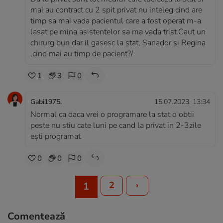
mai au contract cu 2 spit privat nu inteleg cind are
timp sa mai vada pacientul care a fost operat m-a
lasat pe mina asistentelor sa ma vada trist.Caut un
chirurg bun dar il gasesc la stat, Sanador si Regina
,cind mai au timp de pacient?/
1
3
0
Gabi1975.
15.07.2023, 13:34
Normal ca daca vrei o programare la stat o obtii
peste nu stiu cate luni pe cand la privat in 2-3zile
ești programat
0
0
0
2
›
1
Comentează