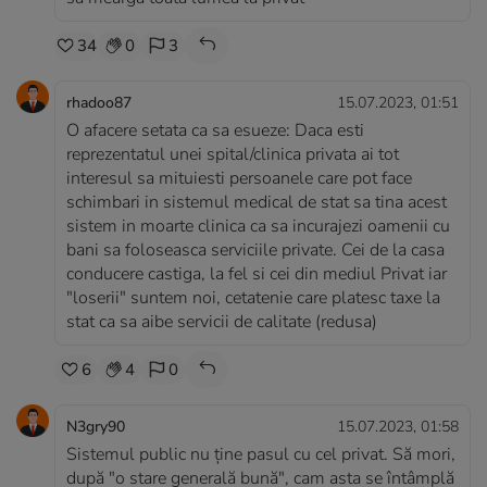
34
0
3
rhadoo87
15.07.2023, 01:51
O afacere setata ca sa esueze: Daca esti
reprezentatul unei spital/clinica privata ai tot
interesul sa mituiesti persoanele care pot face
schimbari in sistemul medical de stat sa tina acest
sistem in moarte clinica ca sa incurajezi oamenii cu
bani sa foloseasca serviciile private. Cei de la casa
conducere castiga, la fel si cei din mediul Privat iar
"loserii" suntem noi, cetatenie care platesc taxe la
stat ca sa aibe servicii de calitate (redusa)
6
4
0
N3gry90
15.07.2023, 01:58
Sistemul public nu ține pasul cu cel privat. Să mori,
după "o stare generală bună", cam asta se întâmplă