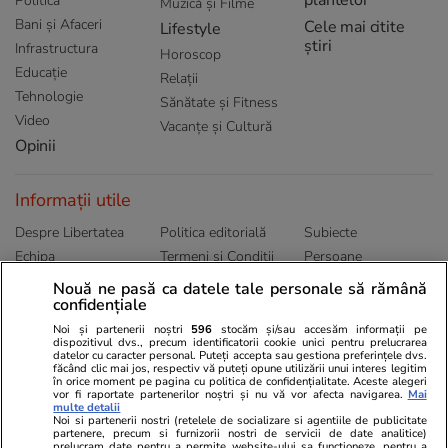
plantelor
Politică
Muzică și Filme
Bani și Afaceri
Cele mai citite
Lifestyle
știri
Infrastructura
Horoscop
Educație
Relații
Tehnologie
Sănătate și Fitness
Video
Vacanțe și Cultură
Opinii
Informații utile
Despre Libertatea
Politica editorială
Subiecte
Echipa
Termeni și Conditii
Persoane
Publicitate
Abonamente
Sitemap
Nouă ne pasă ca datele tale personale să rămână
confidențiale
Politica de
Autori
confidențialitate
Noi și partenerii noștri
596
stocăm și/sau accesăm informații pe
dispozitivul dvs., precum identificatorii cookie unici pentru prelucrarea
datelor cu caracter personal. Puteți accepta sau gestiona preferințele dvs.
Ringier România
făcând clic mai jos, respectiv vă puteți opune utilizării unui interes legitim
în orice moment pe pagina cu politica de confidențialitate. Aceste alegeri
vor fi raportate partenerilor noștri și nu vă vor afecta navigarea.
Mai
Libertatea pentru
ELLE
Locuri de muncă
multe detalii
femei
Noi si partenerii nostri (retelele de socializare si agentiile de publicitate
Gazeta Sporturilor
Imobiliare.ro
partenere, precum si furnizorii nostri de servicii de date analitice)
Unica.ro
prelucram date pentru a permite website-ului sa functioneze, pentru a