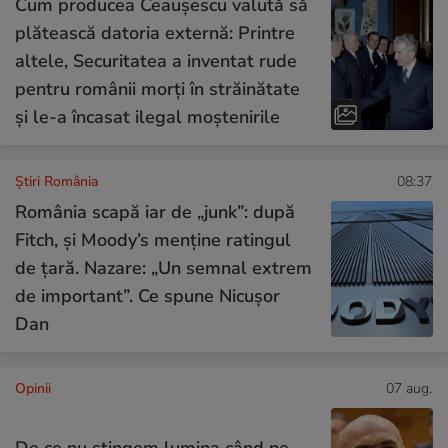
Cum producea Ceaușescu valută să
plătească datoria externă: Printre
altele, Securitatea a inventat rude
pentru românii morți în străinătate
și le-a încasat ilegal moștenirile
Știri România
08:37
România scapă iar de „junk”: după
Fitch, și Moody’s menține ratingul
de țară. Nazare: „Un semnal extrem
de important”. Ce spune Nicușor
Dan
Opinii
07 aug.
De ce nu stingem lumina când ne