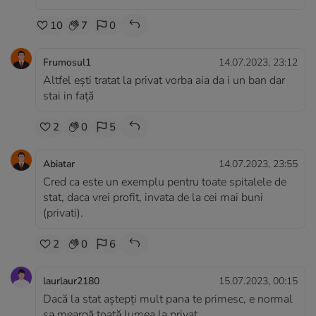
10
7
0
Frumosul1
14.07.2023, 23:12
Altfel ești tratat la privat vorba aia da i un ban dar
stai in față
2
0
5
Abiatar
14.07.2023, 23:55
Cred ca este un exemplu pentru toate spitalele de
stat, daca vrei profit, invata de la cei mai buni
(privati).
2
0
6
laurlaur2180
15.07.2023, 00:15
Dacă la stat aștepți mult pana te primesc, e normal
sa meargă toată lumea la privat