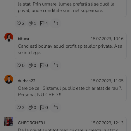
la stat. Prin urmare, lumea preferă să se ducă la
privat, unde condițiile sunt net superioare.
2
1
4
bituca
15.07.2023, 10:16
Cand esti bolnav aduci profit spitalelor private. Asa
se intelege.
0
0
0
durban22
15.07.2023, 11:05
Oare de ce ! Sistemul public este chiar atat de rau ?.
Personal NU CRED !!.
2
0
0
GHEORGHE31
15.07.2023, 12:13
Da la privat sunt tot medicii care lucreaza la stat si