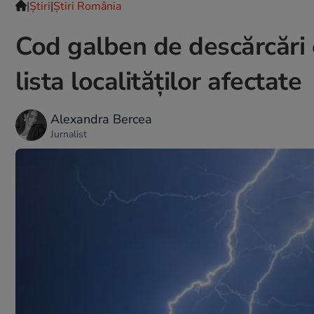
|
Ştiri
|
Știri România
Cod galben de descărcări e
lista localităților afectate
Alexandra Bercea
Jurnalist