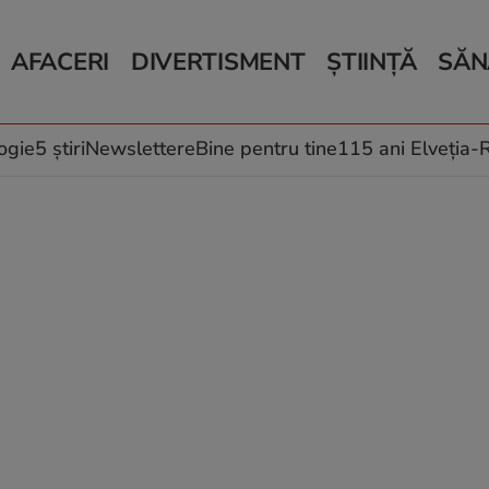
AFACERI
DIVERTISMENT
ȘTIINȚĂ
SĂN
Bani și Afaceri
Monden
Știri Știință
Știri 
Auto
Horoscop
Schimbări climati
Relații
Locuri de muncă
Muzică și Filme
Rețete
ogie
5 știri
Newslettere
Bine pentru tine
115 ani Elveția
Imobiliare.ro
Vacanțe și Cultură
Fructe
eJobs.ro
Îngriji