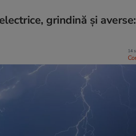
lectrice, grindină și averse:
14 s
Co