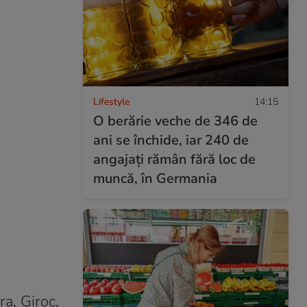
Lifestyle
14:15
O berărie veche de 346 de
ani se închide, iar 240 de
angajați rămân fără loc de
muncă, în Germania
ra, Giroc,