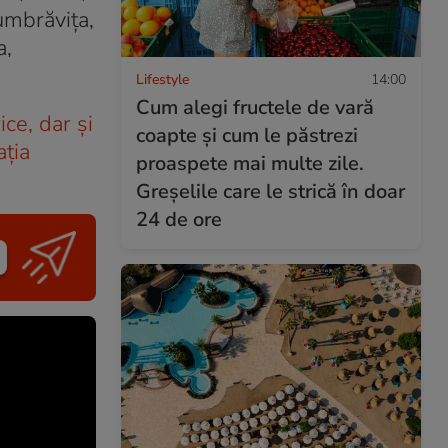
umbrăvița,
a,
Lifestyle
14:00
Cum alegi fructele de vară
ce, dar și
coapte și cum le păstrezi
ația
proaspete mai multe zile.
Greșelile care le strică în doar
24 de ore