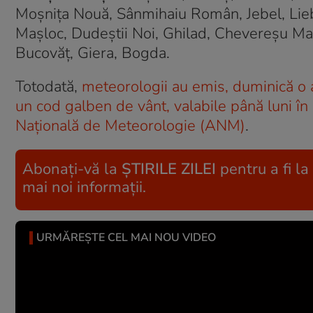
Moșnița Nouă, Sânmihaiu Român, Jebel, Liebl
Mașloc, Dudeștii Noi, Ghilad, Chevereșu Mar
Bucovăț, Giera, Bogda.
Totodată,
meteorologii au emis, duminică o a
un cod galben de vânt, valabile până luni în
Națională de Meteorologie (ANM)
.
Abonați-vă la
ȘTIRILE ZILEI
pentru a fi la
mai noi informații.
URMĂREȘTE CEL MAI NOU VIDEO