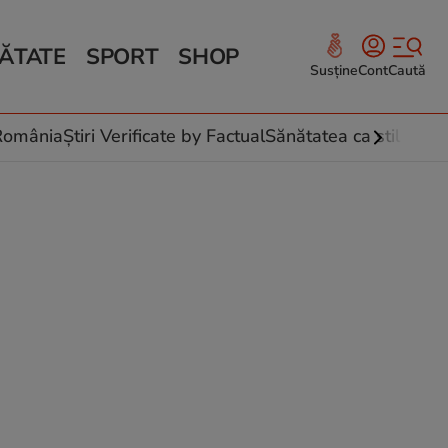
ĂTATE
SPORT
SHOP
Susține
Cont
Caută
Sănătate și Fitness
ce
 culinare
-România
Știri Verificate by Factual
Sănătatea ca stil de vi
 și legume
rea plantelor