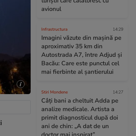
turiștii care călătoresc cu
avionul
Infrastructura
14:29
Imagini văzute din mașină pe
aproximativ 35 km din
Autostrada A7, între Adjud și
Bacău: Care este punctul cel
mai fierbinte al șantierului
Stiri Mondene
14:27
Câți bani a cheltuit Adda pe
analize medicale. Artista a
primit diagnosticul după doi
i
ani de chin: „A dat de un
doctor mai inspirat”