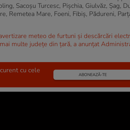
ing, Sacoșu Turcesc, Pișchia, Giulvăz, Șag, D
e, Remetea Mare, Foeni, Fibiș, Pădureni, Parț
vertizare meteo de furtuni și descărcări electri
 mai multe județe din țară, a anunțat Administr
 curent cu cele
ABONEAZĂ-TE