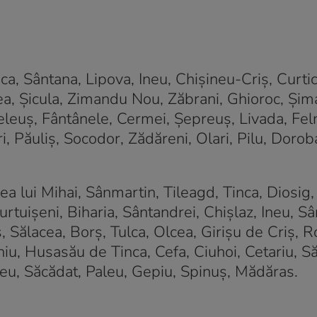
a, Sântana, Lipova, Ineu, Chișineu-Criș, Curtici,
a, Șicula, Zimandu Nou, Zăbrani, Ghioroc, Șim
eleuș, Fântânele, Cermei, Șepreuș, Livada, Fel
i, Păuliș, Socodor, Zădăreni, Olari, Pilu, Doroba
ea lui Mihai, Sânmartin, Tileagd, Tinca, Diosig,
rtuișeni, Biharia, Sântandrei, Chișlaz, Ineu, Sâ
Sălacea, Borș, Tulca, Olcea, Girișu de Criș, Ro
iu, Husasău de Tinca, Cefa, Ciuhoi, Cetariu, S
u, Săcădat, Paleu, Gepiu, Spinuș, Mădăras.