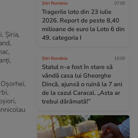
Știri România
07:00
Tragerile loto din 23 iulie
2026. Report de peste 8,40
milioane de euro la Loto 6 din
 Șiria,
49, categoria I
and,
nac,
Știri România
10:00
nți,
Statul n-a fost în stare să
vândă casa lui Gheorghe
 Oșorhei,
Dincă, ajunsă o ruină la 7 ani
rbi,
de la cazul Caracal. „Asta ar
șiori,
trebui dărâmată!”
ănnicolau