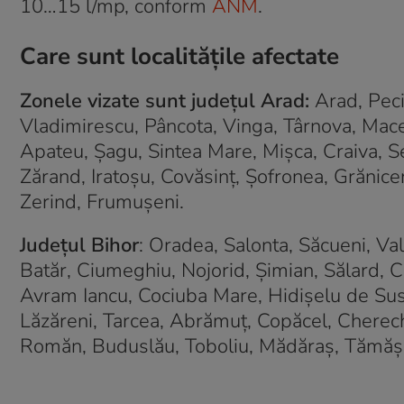
10…15 l/mp, conform
ANM
.
Care sunt localitățile afectate
Zonele vizate sunt județul Arad:
Arad, Pecic
Vladimirescu, Pâncota, Vinga, Târnova, Mace
Apateu, Șagu, Sintea Mare, Mișca, Craiva, S
Zărand, Iratoșu, Covăsinț, Șofronea, Grănicer
Zerind, Frumușeni.
Județul Bihor
: Oradea, Salonta, Săcueni, Val
Batăr, Ciumeghiu, Nojorid, Șimian, Sălard, Cu
Avram Iancu, Cociuba Mare, Hidișelu de Sus, 
Lăzăreni, Tarcea, Abrămuț, Copăcel, Cherech
Romăn, Buduslău, Toboliu, Mădăraș, Tămășe