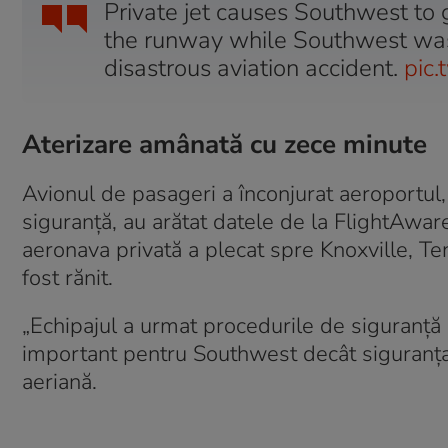
Private jet causes Southwest to 
the runway while Southwest was
disastrous aviation accident.
pic
Aterizare amânată cu zece minute
Avionul de pasageri a înconjurat aeroportul,
siguranță, au arătat datele de la FlightAwa
aeronava privată a plecat spre Knoxville, T
fost rănit.
„Echipajul a urmat procedurile de siguranță ș
important pentru Southwest decât siguranța c
aeriană.