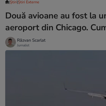
|
Ştiri
|
Știri Externe
Două avioane au fost la u
aeroport din Chicago. Cum
Răzvan Scarlat
Jurnalist