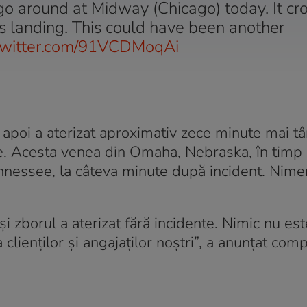
go around at Midway (Chicago) today. It cr
 landing. This could have been another
.twitter.com/91VCDMoqAi
 apoi a aterizat aproximativ zece minute mai târ
re. Acesta venea din Omaha, Nebraska, în timp
ennessee, la câteva minute după incident. Nime
i zborul a aterizat fără incidente. Nimic nu es
lienților și angajaților noștri”, a anunțat com