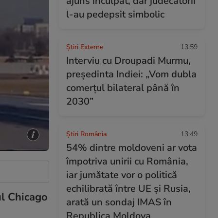
ajuns inculpat, dar judecătorii
l-au pedepsit simbolic
Știri Externe
13:59
Interviu cu Droupadi Murmu,
președinta Indiei: „Vom dubla
comerțul bilateral până în
2030”
Știri România
13:49
54% dintre moldoveni ar vota
împotriva unirii cu România,
iar jumătate vor o politică
echilibrată între UE și Rusia,
ul Chicago
arată un sondaj IMAS în
Republica Moldova