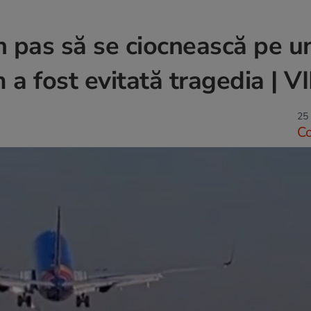
n pas să se ciocnească pe u
 a fost evitată tragedia | 
25 
C