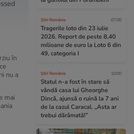
ossed
Știri România
07:00
Tragerile loto din 23 iulie
2026. Report de peste 8,40
milioane de euro la Loto 6 din
49, categoria I
ziu în
 ce
ni nu a
Știri România
10:00
Statul n-a fost în stare să
vândă casa lui Gheorghe
te mai
Dincă, ajunsă o ruină la 7 ani
pania
de la cazul Caracal. „Asta ar
trebui dărâmată!”