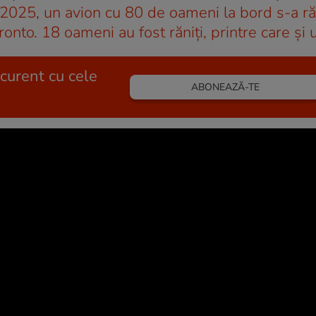
2025, un avion cu 80 de oameni la bord s-a ră
onto. 18 oameni au fost răniți, printre care și 
 curent cu cele
ABONEAZĂ-TE