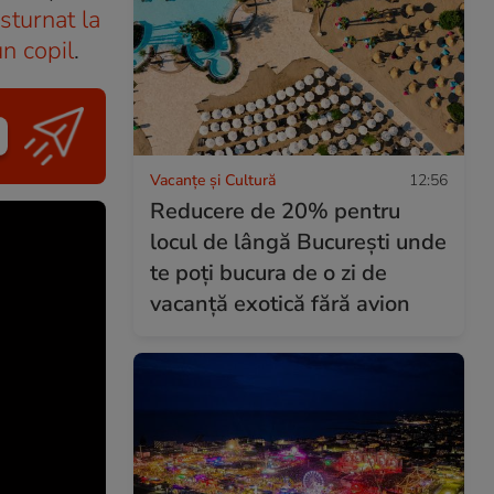
sturnat la
un copil
.
Vacanțe și Cultură
12:56
Reducere de 20% pentru
locul de lângă București unde
te poți bucura de o zi de
vacanță exotică fără avion