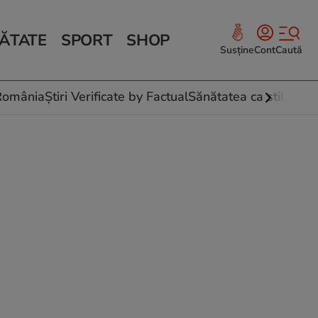
ĂTATE
SPORT
SHOP
Susține
Cont
Caută
Sănătate și Fitness
ce
 culinare
-România
Știri Verificate by Factual
Sănătatea ca stil de vi
 și legume
rea plantelor