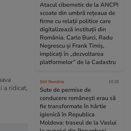
Atacul cibernetic de la ANCPI
scoate din umbră rețeaua de
firme cu relații politice care
digitalizează instituții din
România. Carlo Burci, Radu
Negrescu și Frank Timiș,
implicați în „dezvoltarea
platformelor” de la Cadastru
nava
Știri România
10:28
 a ridicat,
Sute de permise de
conducere românești erau să
fie transformate în hârtie
igienică în Republica
Moldova: traseul de la Vaslui
la gunoiul din Porumbeni