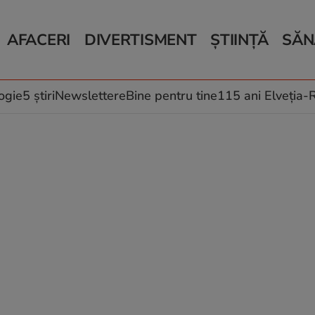
AFACERI
DIVERTISMENT
ȘTIINȚĂ
SĂN
Bani și Afaceri
Monden
Știri Știință
Știri 
Auto
Horoscop
Schimbări climati
Relații
Locuri de muncă
Muzică și Filme
Rețete
ogie
5 știri
Newslettere
Bine pentru tine
115 ani Elveția
Imobiliare.ro
Vacanțe și Cultură
Fructe
eJobs.ro
Îngriji