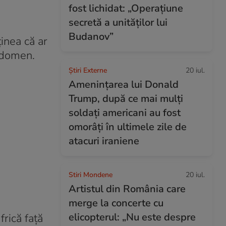
fost lichidat: „Operațiune
secretă a unităților lui
Budanov”
ținea că ar
abdomen.
Știri Externe
20 iul.
Amenințarea lui Donald
Trump, după ce mai mulți
soldați americani au fost
omorâți în ultimele zile de
atacuri iraniene
Stiri Mondene
20 iul.
Artistul din România care
merge la concerte cu
elicopterul: „Nu este despre
frică față