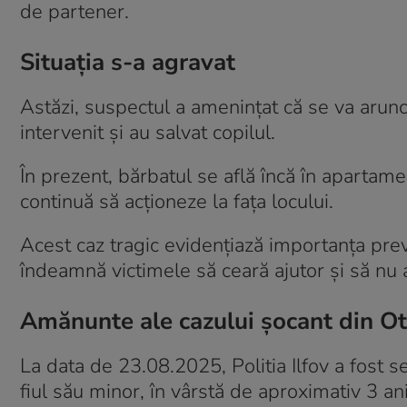
de partener.
Situația s-a agravat
Astăzi, suspectul a amenințat că se va arunca
intervenit și au salvat copilul.
În prezent, bărbatul se află încă în apartam
continuă să acționeze la fața locului.
Acest caz tragic evidențiază importanța preve
îndeamnă victimele să ceară ajutor și să nu 
Amănunte ale cazului șocant din O
La data de 23.08.2025, Politia Ilfov a fost s
fiul său minor, în vârstă de aproximativ 3 ani,