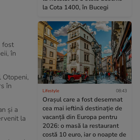
la Cota 1400, în Bucegi
 fost
ii, în
l Otopeni,
s în
Lifestyle
08:43
Orașul care a fost desemnat
cea mai ieftină destinație de
n și a
vacanță din Europa pentru
rvenit la
2026: o masă la restaurant
costă 10 euro, iar o noapte de