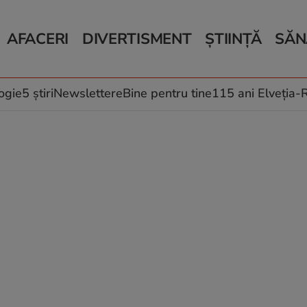
AFACERI
DIVERTISMENT
ȘTIINȚĂ
SĂN
Bani și Afaceri
Monden
Știri Știință
Știri 
Auto
Horoscop
Schimbări climati
Relații
Locuri de muncă
Muzică și Filme
Rețete
ogie
5 știri
Newslettere
Bine pentru tine
115 ani Elveția
Imobiliare.ro
Vacanțe și Cultură
Fructe
eJobs.ro
Îngriji