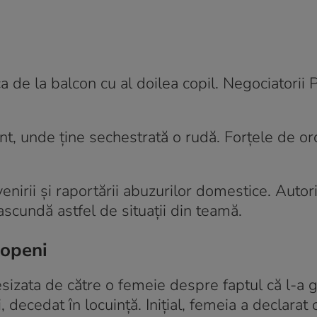
 de la balcon cu al doilea copil. Negociatorii P
ent, unde ține sechestrată o rudă. Forțele de or
nirii și raportării abuzurilor domestice. Autori
ascundă astfel de situații din teamă.
topeni
esizata de către o femeie despre faptul că l-a 
 decedat în locuință. Inițial, femeia a declarat c