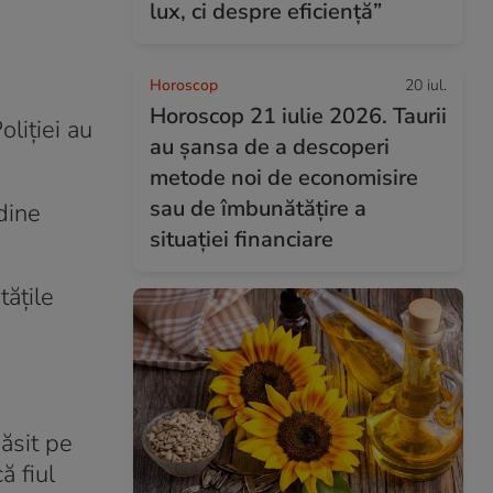
lux, ci despre eficiență”
Horoscop
20 iul.
Horoscop 21 iulie 2026. Taurii
oliției au
au șansa de a descoperi
metode noi de economisire
sau de îmbunătățire a
dine
situației financiare
tățile
găsit pe
ă fiul