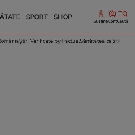
ĂTATE
SPORT
SHOP
Susține
Cont
Caută
Sănătate și Fitness
ce
 culinare
-România
Știri Verificate by Factual
Sănătatea ca stil de vi
 și legume
rea plantelor