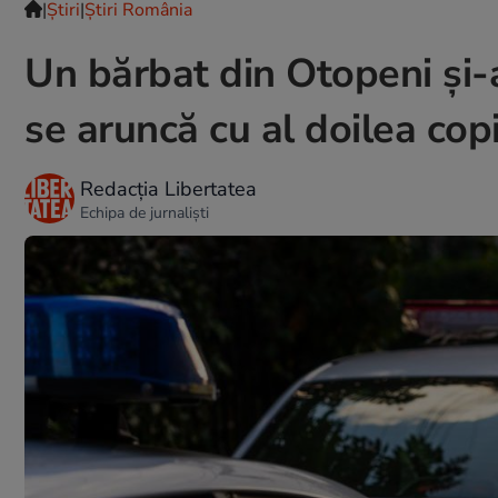
|
Ştiri
|
Știri România
Un bărbat din Otopeni și-a
se aruncă cu al doilea cop
Redacția Libertatea
Echipa de jurnaliști