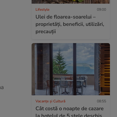
Lifestyle
09:00
Ulei de floarea-soarelui –
proprietăţi, beneficii, utilizări,
precauţii
na
Vacanțe și Cultură
08:55
Cât costă o noapte de cazare
la hotelul de 5 stele deschis