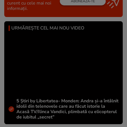
ABONEAZĂ-TE
curent cu cele mai noi
informații.
URMĂREȘTE CEL MAI NOU VIDEO
5 Știri by Libertatea- Monden: Andra și-a întâlnit
idolii din telenovele care au făcut istorie la
Acasă TV/Ilinca Vandici, plimbată cu elicopterul
de iubitul „secret”