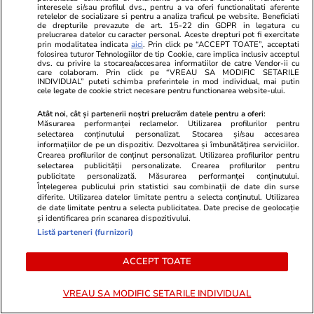
interesele si/sau profilul dvs., pentru a va oferi functionalitati aferente
retelelor de socializare si pentru a analiza traficul pe website. Beneficiati
de drepturile prevazute de art. 15-22 din GDPR in legatura cu
prelucrarea datelor cu caracter personal. Aceste drepturi pot fi exercitate
prin modalitatea indicata
aici
. Prin click pe “ACCEPT TOATE”, acceptati
folosirea tuturor Tehnologiilor de tip Cookie, care implica inclusiv acceptul
dvs. cu privire la stocarea/accesarea informatiilor de catre Vendor-ii cu
care colaboram. Prin click pe “VREAU SA MODIFIC SETARILE
INDIVIDUAL” puteti schimba preferintele in mod individual, mai putin
TVMania.ro
ObservatorNews
cele legate de cookie strict necesare pentru functionarea website-ului.
Fără filtre pe plajă! Cele mai
Misterul disp
Atât noi, cât și partenerii noștri prelucrăm datele pentru a oferi:
spectaculoase poze cu vedetele
din Botoșani:
Măsurarea performanței reclamelor. Utilizarea profilurilor pentru
selectarea conținutului personalizat. Stocarea și/sau accesarea
noastre în costum de baie [FOTO]
în curtea cas
informațiilor de pe un dispozitiv. Dezvoltarea și îmbunătățirea serviciilor.
Crearea profilurilor de conținut personalizat. Utilizarea profilurilor pentru
selectarea publicității personalizate. Crearea profilurilor pentru
publicitate personalizată. Măsurarea performanței conținutului.
Înțelegerea publicului prin statistici sau combinații de date din surse
diferite. Utilizarea datelor limitate pentru a selecta conținutul. Utilizarea
de date limitate pentru a selecta publicitatea. Date precise de geolocație
PARTENERI
și identificarea prin scanarea dispozitivului.
Listă parteneri (furnizori)
ACCEPT TOATE
VREAU SA MODIFIC SETARILE INDIVIDUAL