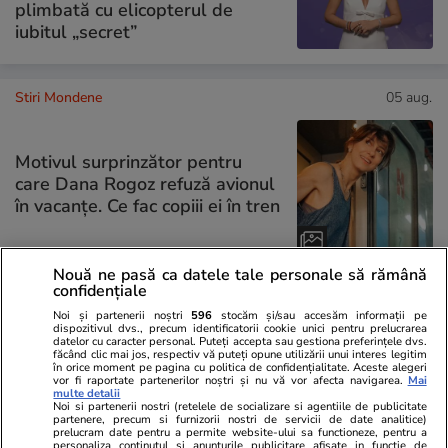
plimbată cu elicopterul de
iubitul „secret”
Stiri Mondene
05 aug.
Motivul surprinzător pentru
care Dana Rogoz refuză avionul
în vacanțe. Ce fac copiii ei în tren
Nouă ne pasă ca datele tale personale să rămână
confidențiale
PARTENERI
Noi și partenerii noștri
596
stocăm și/sau accesăm informații pe
dispozitivul dvs., precum identificatorii cookie unici pentru prelucrarea
datelor cu caracter personal. Puteți accepta sau gestiona preferințele dvs.
făcând clic mai jos, respectiv vă puteți opune utilizării unui interes legitim
în orice moment pe pagina cu politica de confidențialitate. Aceste alegeri
vor fi raportate partenerilor noștri și nu vă vor afecta navigarea.
Mai
multe detalii
Noi si partenerii nostri (retelele de socializare si agentiile de publicitate
partenere, precum si furnizorii nostri de servicii de date analitice)
prelucram date pentru a permite website-ului sa functioneze, pentru a
personaliza continutul si anunturile publicitare afisate in functie de