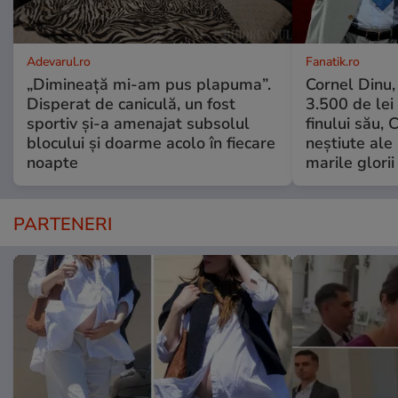
Adevarul.ro
Fanatik.ro
„Dimineață mi-am pus plapuma”.
Cornel Dinu,
Disperat de caniculă, un fost
3.500 de lei
sportiv și-a amenajat subsolul
finului său, 
blocului și doarme acolo în fiecare
neștiute ale
noapte
marile glorii
PARTENERI