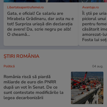
Libertateapentrufemei.ro
Avantaje.ro
Gata, e oficial! Ce salariu are
Îl știi pe ur
Mirabela Grădinaru, dar asta nu e
piciorul unui
tot! Surpriza uriașă din declarația
pentru femei
de avere! Da, scrie negru pe alb!
căsătorit ime
O cheamă…
amorezat-lul
Fosta lui soț
ȘTIRI ROMÂNIA
Politică
04 aug.
România riscă să piardă
miliarde de euro din PNRR
după un vot în Senat. De ce
sunt contestate modificările la
legea decarbonizării