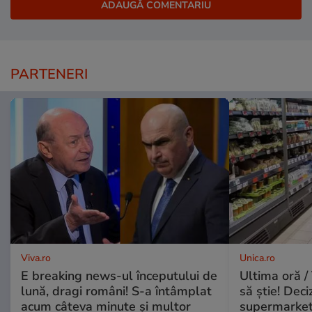
PARTENERI
Viva.ro
Unica.ro
E breaking news-ul începutului de
Ultima oră / 
lună, dragi români! S-a întâmplat
să știe! Deci
acum câteva minute și multor
supermarketu