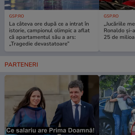
GSP.RO
GSP.RO
La câteva ore după ce a intrat în
„Jucăriile me
istorie, campionul olimpic a aflat
Ronaldo și-a
că apartamentul său a ars:
25 de milioa
„Tragedie devastatoare”
PARTENERI