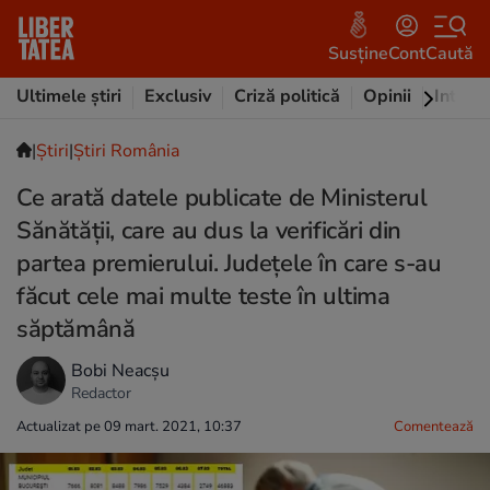
Susține
Cont
Caută
Ultimele știri
Exclusiv
Criză politică
Opinii
Intervi
|
Ştiri
|
Știri România
Ce arată datele publicate de Ministerul
Sănătății, care au dus la verificări din
partea premierului. Județele în care s-au
făcut cele mai multe teste în ultima
săptămână
Bobi Neacșu
Redactor
Actualizat pe 09 mart. 2021, 10:37
Comentează