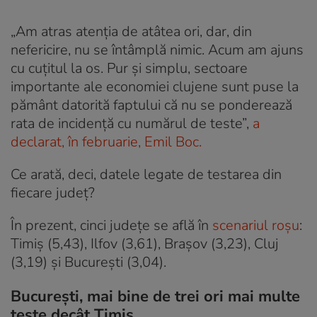
„Am atras atenția de atâtea ori, dar, din
nefericire, nu se întâmplă nimic. Acum am ajuns
cu cuțitul la os. Pur și simplu, sectoare
importante ale economiei clujene sunt puse la
pământ datorită faptului că nu se ponderează
rata de incidență cu numărul de teste”,
a
declarat, în februarie, Emil Boc.
Ce arată, deci, datele legate de testarea din
fiecare județ?
În prezent, cinci județe se află în
scenariul roșu
:
Timiș (5,43), Ilfov (3,61), Brașov (3,23), Cluj
(3,19) și Bucureşti (3,04).
București, mai bine de trei ori mai multe
teste decât Timiș