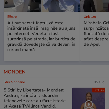
Elle.ro
Unica.ro
A ținut secret faptul că este
Mirabela Gră
însărcinată însă imaginile au ajuns
surprinzătoar
pe internet! Vedeta a fost
flancată de 
surprinsă pe stradă, iar burtica de
aflat despre
gravidă dovedește că va deveni în
de Apel
curând mamă
MONDEN
Stiri Mondene
05 aug.
5 Știri by Libertatea- Monden:
Exclusiv
Andra și-a întâlnit idolii din
telenovele care au făcut istorie
la Acasă TV/Ilinca Vandici,