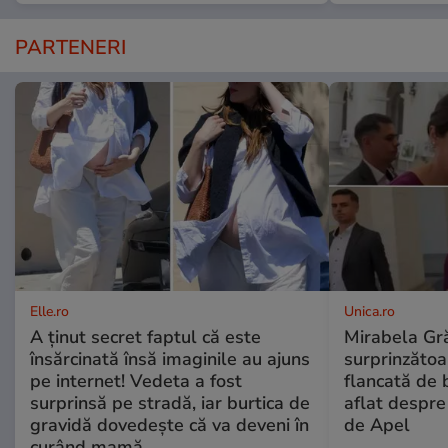
PARTENERI
Elle.ro
Unica.ro
A ținut secret faptul că este
Mirabela Gră
însărcinată însă imaginile au ajuns
surprinzătoar
pe internet! Vedeta a fost
flancată de 
surprinsă pe stradă, iar burtica de
aflat despre
gravidă dovedește că va deveni în
de Apel
curând mamă