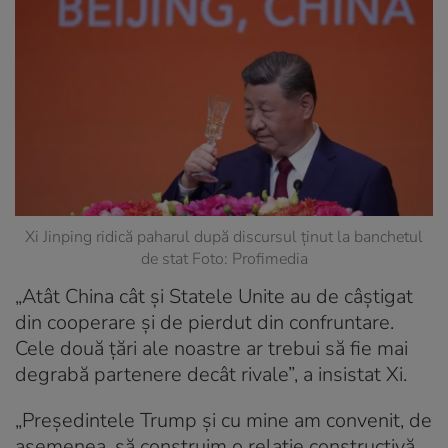
Xi Jinping ridică paharul după discursul ținut la banchetul
de stat Foto: Profimedia
„Atât China cât și Statele Unite au de câștigat
din cooperare și de pierdut din confruntare.
Cele două țări ale noastre ar trebui să fie mai
degrabă partenere decât rivale”, a insistat Xi.
„Președintele Trump și cu mine am convenit, de
asemenea, să construim o relație constructivă