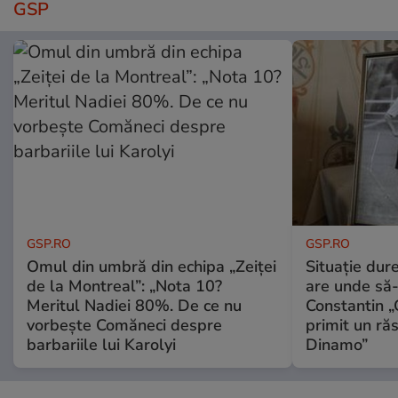
GSP
GSP.RO
GSP.RO
Omul din umbră din echipa „Zeiței
Situație dur
de la Montreal”: „Nota 10?
are unde să-
Meritul Nadiei 80%. De ce nu
Constantin 
vorbește Comăneci despre
primit un ră
barbariile lui Karolyi
Dinamo”