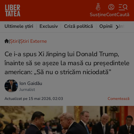
Susține
Cont
Caută
Ultimele știri
Exclusiv
Criză politică
Opinii
Intervi
|
Ştiri
|
Știri Externe
Ce i-a spus Xi Jinping lui Donald Trump,
înainte să se așeze la masă cu președintele
american: „Să nu o stricăm niciodată”
Ion Gaidău
Jurnalist
Actualizat pe 15 mai 2026, 02:03
Comentează