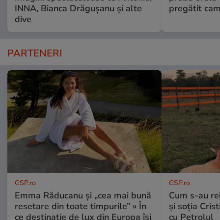
INNA, Bianca Drăgușanu și alte
pregătit ca
dive
PARTENERI
GSP.ro
GSP.ro
Emma Răducanu și „cea mai bună
Cum s-au re
resetare din toate timpurile” » În
și soția Cris
ce destinație de lux din Europa își
cu Petrolul