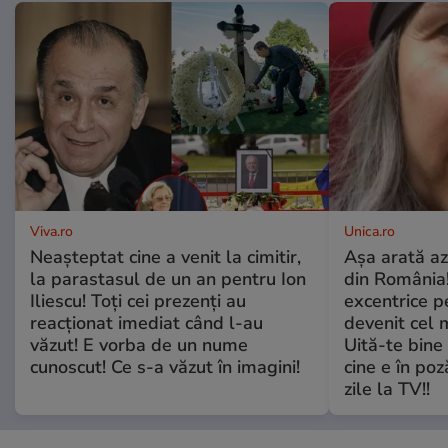
Viva.ro
Unica.ro
Neașteptat cine a venit la cimitir,
Așa arată az
la parastasul de un an pentru Ion
din România!
Iliescu! Toți cei prezenți au
excentrice pe
reacționat imediat când l-au
devenit cel 
văzut! E vorba de un nume
Uită-te bine 
cunoscut! Ce s-a văzut în imagini!
cine e în poz
zile la TV!!