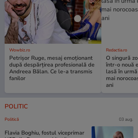
Wowbiz.ro
Redactia.ro
Petrișor Ruge, mesaj emoționant
O singură zo
după despărțirea profesională de
într-o nouă 
Andreea Bălan. Ce le-a transmis
lasă în urmă 
fanilor
mai norocoas
ani
POLITIC
Politică
03 aug.
Flavia Boghiu, fostul viceprimar