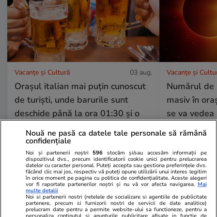
Vacanțe și Cultură
03 aug.
Vacanțe și Cultu
Orașul italian mai puțin cunoscut
Numărul de r
de turiști, unde barurile sunt
masiv în or
deschide până la ora 01:30 și o
se va vedea 
bere costă 5 euro
soare din ult
Nouă ne pasă ca datele tale personale să rămână
confidențiale
Noi și partenerii noștri
596
stocăm și/sau accesăm informații pe
dispozitivul dvs., precum identificatorii cookie unici pentru prelucrarea
datelor cu caracter personal. Puteți accepta sau gestiona preferințele dvs.
făcând clic mai jos, respectiv vă puteți opune utilizării unui interes legitim
Lifestyle
01 aug.
în orice moment pe pagina cu politica de confidențialitate. Aceste alegeri
vor fi raportate partenerilor noștri și nu vă vor afecta navigarea.
Mai
multe detalii
Noi si partenerii nostri (retelele de socializare si agentiile de publicitate
partenere, precum si furnizorii nostri de servicii de date analitice)
Cum se face cafeaua la presa
prelucram date pentru a permite website-ului sa functioneze, pentru a
personaliza continutul si anunturile publicitare afisate in functie de