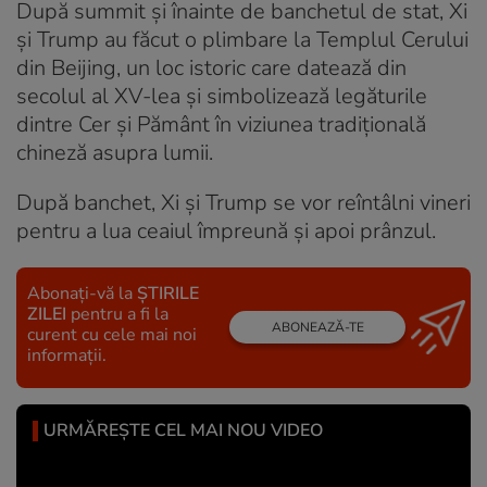
După summit și înainte de banchetul de stat, Xi
și Trump au făcut o plimbare la Templul Cerului
din Beijing, un loc istoric care datează din
secolul al XV-lea și simbolizează legăturile
dintre Cer și Pământ în viziunea tradițională
chineză asupra lumii.
După banchet, Xi și Trump se vor reîntâlni vineri
pentru a lua ceaiul împreună și apoi prânzul.
Abonați-vă la
ȘTIRILE
ZILEI
pentru a fi la
ABONEAZĂ-TE
curent cu cele mai noi
informații.
URMĂREȘTE CEL MAI NOU VIDEO