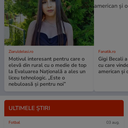
ZiaruldeIasi.ro
Fanatik.ro
Motivul interesant pentru care o
Gigi Becali a
elevă din rural cu o medie de top
cu care vind
la Evaluarea Națională a ales un
american și o
liceu tehnologic. „Este o
nebuloasă și pentru noi”
ULTIMELE ȘTIRI
Fotbal
03 aug.