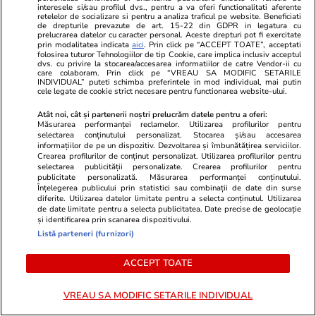
franceză – cum funcționează și
interesele si/sau profilul dvs., pentru a va oferi functionalitati aferente
retelelor de socializare si pentru a analiza traficul pe website. Beneficiati
care sunt avantajele
de drepturile prevazute de art. 15-22 din GDPR in legatura cu
prelucrarea datelor cu caracter personal. Aceste drepturi pot fi exercitate
prin modalitatea indicata
aici
. Prin click pe “ACCEPT TOATE”, acceptati
folosirea tuturor Tehnologiilor de tip Cookie, care implica inclusiv acceptul
dvs. cu privire la stocarea/accesarea informatiilor de catre Vendor-ii cu
care colaboram. Prin click pe “VREAU SA MODIFIC SETARILE
INDIVIDUAL” puteti schimba preferintele in mod individual, mai putin
Lifestyle
15 iul.
cele legate de cookie strict necesare pentru functionarea website-ului.
Atât noi, cât și partenerii noștri prelucrăm datele pentru a oferi:
Măsurarea performanței reclamelor. Utilizarea profilurilor pentru
Combinaţii răcoritoare de apă
selectarea conținutului personalizat. Stocarea și/sau accesarea
informațiilor de pe un dispozitiv. Dezvoltarea și îmbunătățirea serviciilor.
cu fructe şi plante aromatice
Crearea profilurilor de conținut personalizat. Utilizarea profilurilor pentru
selectarea publicității personalizate. Crearea profilurilor pentru
pentru vară
publicitate personalizată. Măsurarea performanței conținutului.
Înțelegerea publicului prin statistici sau combinații de date din surse
diferite. Utilizarea datelor limitate pentru a selecta conținutul. Utilizarea
de date limitate pentru a selecta publicitatea. Date precise de geolocație
și identificarea prin scanarea dispozitivului.
Listă parteneri (furnizori)
Lifestyle
01 aug.
ACCEPT TOATE
Cum coci vinetele la bloc, fără
VREAU SA MODIFIC SETARILE INDIVIDUAL
să umpli casa de fum