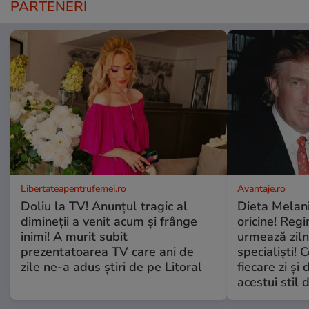
PARTENERI
Libertateapentrufemei.ro
Avantaje.ro
Doliu la TV! Anunțul tragic al
Dieta Melan
dimineții a venit acum și frânge
oricine! Regi
inimi! A murit subit
urmează zilni
prezentatoarea TV care ani de
specialiști! 
zile ne-a adus știri de pe Litoral
fiecare zi și 
acestui stil 