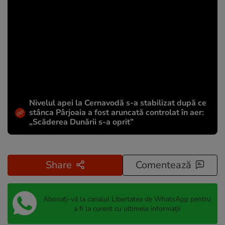
Nivelul apei la Cernavodă s-a stabilizat după ce
stânca Pârjoaia a fost aruncată controlat în aer:
„Scăderea Dunării s-a oprit”
Share
Comentează
Abonați-vă la canalul Libertatea de WhatsApp pentru
a fi la curent cu ultimele informații