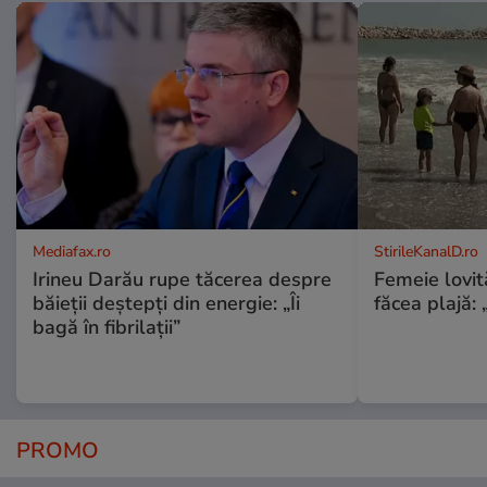
Mediafax.ro
StirileKanalD.ro
Irineu Darău rupe tăcerea despre
Femeie lovit
băieții deștepți din energie: „Îi
făcea plajă: „
bagă în fibrilații”
PROMO