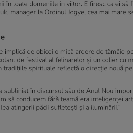
în toate domeniile în viitor. E firesc ca ei să 
-suk, manager la Ordinul Jogye, cea mai mare s
ie
are implică de obicei o mică ardere de tămâie p
olant de festival al felinarelor și un colier cu
tradițiile spirituale reflectă o direcție nouă p
 a subliniat în discursul său de Anul Nou impor
nem să conducem fără teamă era inteligenței artif
a atingerii păcii sufletești și a iluminării.”