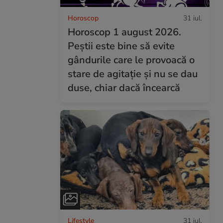
Horoscop
31 iul.
Horoscop 1 august 2026.
Peștii este bine să evite
gândurile care le provoacă o
stare de agitație și nu se dau
duse, chiar dacă încearcă
Lifestyle
31 iul.