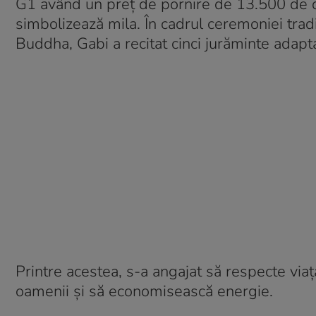
G1 având un preț de pornire de 13.500 de dol
simbolizează mila. În cadrul ceremoniei tradi
Buddha, Gabi a recitat cinci jurăminte adapt
Printre acestea, s-a angajat să respecte viața
oamenii și să economisească energie.