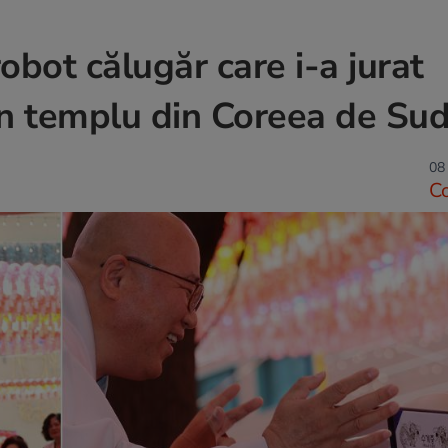
obot călugăr care i-a jurat
un templu din Coreea de Su
08
C