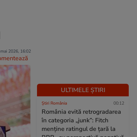
d
 mai 2026, 16:02
omentează
ULTIMELE ȘTIRI
Știri România
00:12
România evită retrogradarea
în categoria „junk”: Fitch
menține ratingul de țară la