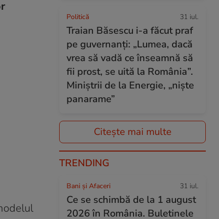
or
Politică
31 iul.
Traian Băsescu i-a făcut praf
pe guvernanți: „Lumea, dacă
vrea să vadă ce înseamnă să
fii prost, se uită la România”.
Miniștrii de la Energie, „niște
panarame”
Citește mai multe
TRENDING
Bani și Afaceri
31 iul.
Ce se schimbă de la 1 august
modelul
2026 în România. Buletinele