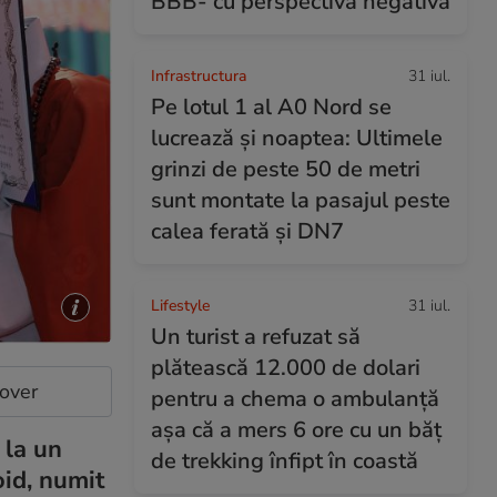
BBB- cu perspectivă negativă
Infrastructura
31 iul.
Pe lotul 1 al A0 Nord se
lucrează și noaptea: Ultimele
grinzi de peste 50 de metri
sunt montate la pasajul peste
calea ferată și DN7
Lifestyle
31 iul.
Un turist a refuzat să
plătească 12.000 de dolari
cover
pentru a chema o ambulanță
așa că a mers 6 ore cu un băț
 la un
de trekking înfipt în coastă
oid, numit