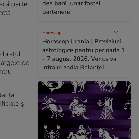
dea bani lunar fostei
facă parte
partenere
ectă
Horoscop
31 iul.
Horoscop Urania | Previziuni
astrologice pentru perioada 1
e brațul
– 7 august 2026. Venus va
 mărgele de
intra în zodia Balanței
entru
tanța
iciale și