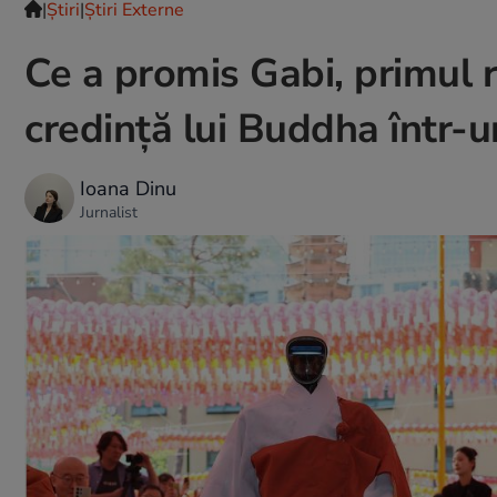
|
Ştiri
|
Știri Externe
Ce a promis Gabi, primul r
credință lui Buddha într-
Ioana Dinu
Jurnalist