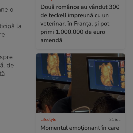
Două românce au vândut 300
âne o
de teckeli împreună cu un
veterinar, în Franța, și pot
icipă la
primi 1.000.000 de euro
re
amendă
 spre
ă, de
tă
Lifestyle
31 iul.
Momentul emoționant în care