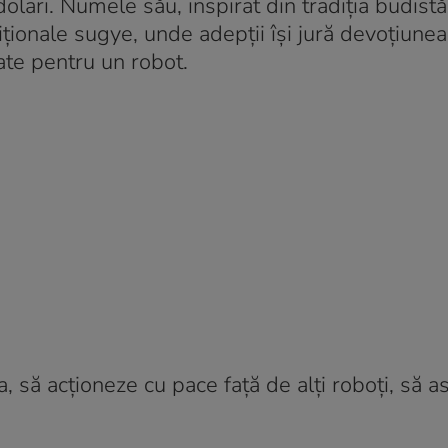
ari. Numele său, inspirat din tradiția budistă
ționale sugye, unde adepții își jură devoțiunea
ate pentru un robot.
, să acționeze cu pace față de alți roboți, să a