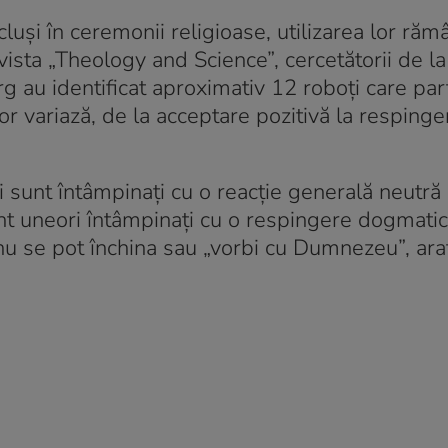
luși în ceremonii religioase, utilizarea lor răm
evista „Theology and Science”, cercetătorii de la
 au identificat aproximativ 12 roboți care part
șilor variază, de la acceptare pozitivă la respinge
 sunt întâmpinați cu o reacție generală neutră
sunt uneori întâmpinați cu o respingere dogmatic
u se pot închina sau „vorbi cu Dumnezeu”, ara