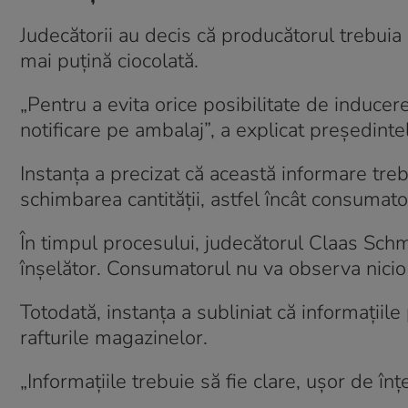
Judecătorii au decis că producătorul trebuia 
mai puțină ciocolată.
„Pentru a evita orice posibilitate de inducer
notificare pe ambalaj”, a explicat președint
Instanța a precizat că această informare tre
schimbarea cantității, astfel încât consumat
În timpul procesului, judecătorul Claas Sch
înșelător. Consumatorul nu va observa nicio 
Totodată, instanța a subliniat că informații
rafturile magazinelor.
„Informațiile trebuie să fie clare, ușor de în