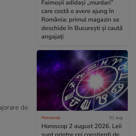
Faimoșii adidași „murdari”
care costă o avere ajung în
România: primul magazin se
deschide în București și caută
angajați
ajorare de
Horoscop
01 aug.
Horoscop 2 august 2026. Leii
sunt printre cei conștienți de