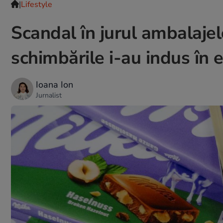
|
Lifestyle
Scandal în jurul ambalajel
schimbările i-au indus în
Ioana Ion
Jurnalist