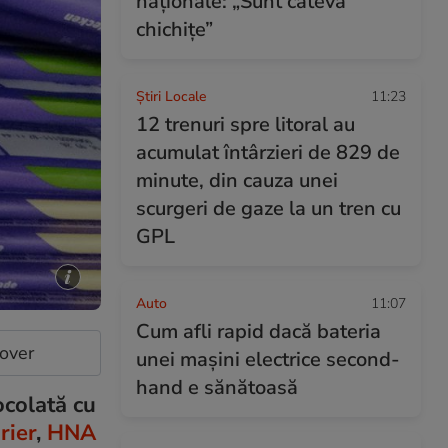
naționale: „Sunt câteva
chichițe”
Știri Locale
11:23
12 trenuri spre litoral au
acumulat întârzieri de 829 de
minute, din cauza unei
scurgeri de gaze la un tren cu
GPL
Auto
11:07
Cum afli rapid dacă bateria
cover
unei mașini electrice second-
hand e sănătoasă
ocolată cu
rier
,
HNA