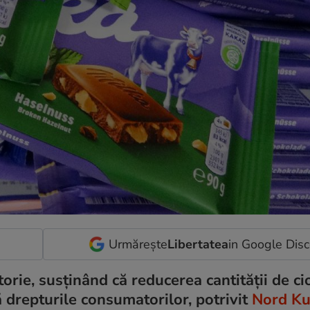
Urmărește
Libertatea
in Google Dis
rie, susținând că reducerea cantității de ci
ă drepturile consumatorilor, potrivit
Nord Ku