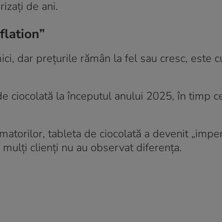
izați de ani.
flation”
i, dar prețurile rămân la fel sau cresc, este 
e ciocolată la începutul anului 2025, în timp c
umatorilor, tableta de ciocolată a devenit „imper
 mulți clienți nu au observat diferența.