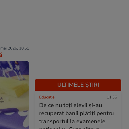
 mai 2026, 10:51
ă
ULTIMELE ȘTIRI
Educație
11:36
De ce nu toți elevii și-au
recuperat banii plătiți pentru
transportul la examenele