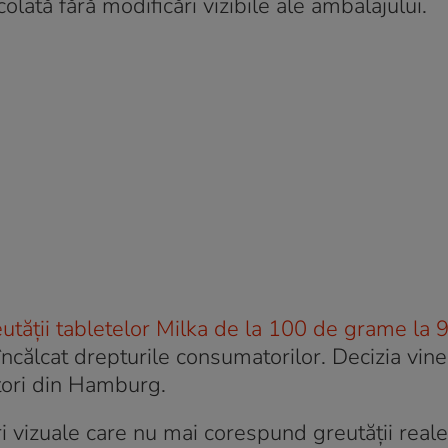
olată fără modificări vizibile ale ambalajului.
utății tabletelor Milka de la 100 de grame la 
 încălcat drepturile consumatorilor. Decizia vin
tori din Hamburg.
ri vizuale care nu mai corespund greutății reale