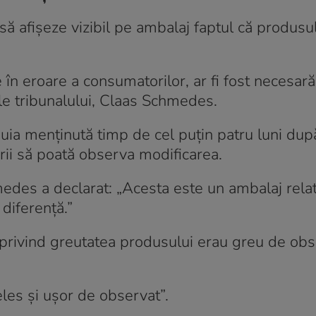
să afișeze vizibil pe ambalaj faptul că produsu
e în eroare a consumatorilor, ar fi fost necesară
ele tribunalului, Claas Schmedes.
buia menținută timp de cel puțin patru luni dup
orii să poată observa modificarea.
medes a declarat: „Acesta este un ambalaj relat
diferență.”
le privind greutatea produsului erau greu de ob
țeles și ușor de observat”.