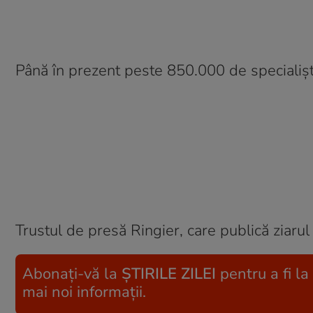
Până în prezent peste 850.000 de specialiști
Trustul de presă Ringier, care publică ziarul 
Abonați-vă la
ȘTIRILE ZILEI
pentru a fi la
mai noi informații.