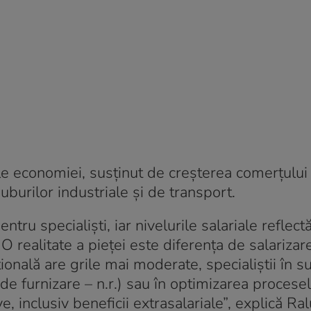
le economiei, susținut de creșterea comerțului 
uburilor industriale și de transport.
tru specialiști, iar nivelurile salariale reflect
O realitate a pieței este diferența de salarizare
ională are grile mai moderate, specialiștii în s
 furnizare – n.r.) sau în optimizarea procese
 inclusiv beneficii extrasalariale”, explică Ra