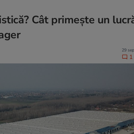
gistică? Cât primește un lucr
ager
29 sep
1 