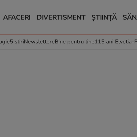
AFACERI
DIVERTISMENT
ȘTIINȚĂ
SĂN
Bani și Afaceri
Monden
Știri Știință
Știri 
Auto
Horoscop
Schimbări climati
Relații
Locuri de muncă
Muzică și Filme
Rețete
ogie
5 știri
Newslettere
Bine pentru tine
115 ani Elveția
Imobiliare.ro
Vacanțe și Cultură
Fructe
eJobs.ro
Îngriji