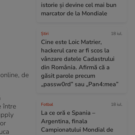
istorie și devine cel mai bun
marcator de la Mondiale
Ştiri
18 iul.
Cine este Loic Matrier,
hackerul care ar fi scos la
vânzare datele Cadastrului
din România. Afirmă că a
online, de
găsit parole precum
„passw0rd” sau „Pan4:mea”
ă
Fotbal
18 iul.
 între
La ce oră e Spania –
upply
Argentina, finala
lor
Campionatului Mondial de
luca