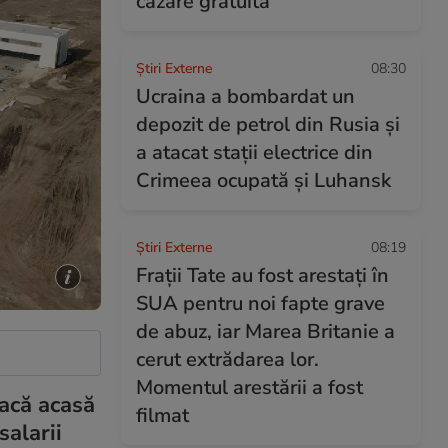
cazare gratuită
Știri Externe
08:30
Ucraina a bombardat un
depozit de petrol din Rusia și
a atacat stații electrice din
Crimeea ocupată și Luhansk
Știri Externe
08:19
Frații Tate au fost arestați în
SUA pentru noi fapte grave
de abuz, iar Marea Britanie a
cerut extrădarea lor.
Momentul arestării a fost
eacă acasă
filmat
salarii