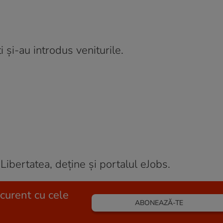
 și-au introdus veniturile.
Libertatea, deține și portalul eJobs.
 curent cu cele
ABONEAZĂ-TE