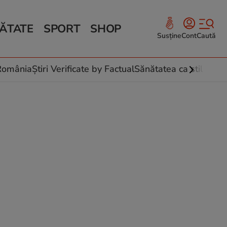
ĂTATE
SPORT
SHOP
Susține
Cont
Caută
Sănătate și Fitness
ce
 culinare
-România
Știri Verificate by Factual
Sănătatea ca stil de vi
 și legume
rea plantelor