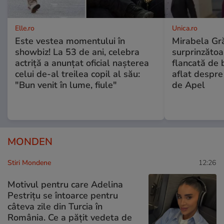
Elle.ro
Unica.ro
Este vestea momentului în
Mirabela Gră
showbiz! La 53 de ani, celebra
surprinzătoar
actriță a anunțat oficial nașterea
flancată de 
celui de-al treilea copil al său:
aflat despre
"Bun venit în lume, fiule"
de Apel
MONDEN
Stiri Mondene
12:26
Motivul pentru care Adelina
Pestrițu se întoarce pentru
câteva zile din Turcia în
România. Ce a pățit vedeta de