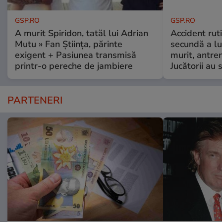
GSP.RO
GSP.RO
A murit Spiridon, tatăl lui Adrian
Accident ruti
Mutu » Fan Știința, părinte
secundă a lu
exigent + Pasiunea transmisă
murit, antre
printr-o pereche de jambiere
Jucătorii au s
PARTENERI