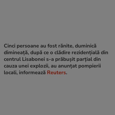
Cinci persoane au fost rănite, duminică
dimineață, după ce o clădire rezidențială din
centrul Lisabonei s-a prăbușit parțial din
cauza unei explozii, au anunțat pompierii
locali, informează
Reuters
.