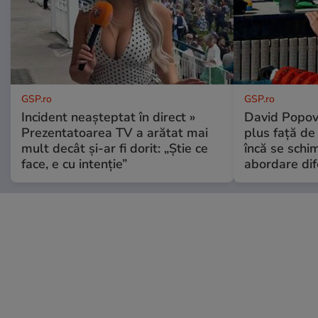
GSP.ro
GSP.ro
Incident neașteptat în direct »
David Popovi
Prezentatoarea TV a arătat mai
plus față de
mult decât și-ar fi dorit: „Știe ce
încă se schi
face, e cu intenție”
abordare dif