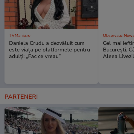
TVMania.ro
ObservatorNews
Daniela Crudu a dezvăluit cum
Cel mai ieft
este viața pe platformele pentru
Bucureşti. C
adulți: „Fac ce vreau”
Aleea Livezil
PARTENERI