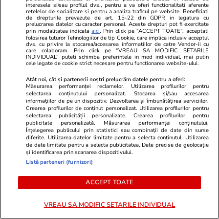
interesele si/sau profilul dvs., pentru a va oferi functionalitati aferente
retelelor de socializare si pentru a analiza traficul pe website. Beneficiati
de drepturile prevazute de art. 15-22 din GDPR in legatura cu
prelucrarea datelor cu caracter personal. Aceste drepturi pot fi exercitate
prin modalitatea indicata
aici
. Prin click pe “ACCEPT TOATE”, acceptati
folosirea tuturor Tehnologiilor de tip Cookie, care implica inclusiv acceptul
dvs. cu privire la stocarea/accesarea informatiilor de catre Vendor-ii cu
Opinii
08:00
care colaboram. Prin click pe “VREAU SA MODIFIC SETARILE
INDIVIDUAL” puteti schimba preferintele in mod individual, mai putin
cele legate de cookie strict necesare pentru functionarea website-ului.
Atât noi, cât și partenerii noștri prelucrăm datele pentru a oferi:
Lumea monocoloră sau despre
Măsurarea performanței reclamelor. Utilizarea profilurilor pentru
selectarea conținutului personalizat. Stocarea și/sau accesarea
dictatura etichetelor
informațiilor de pe un dispozitiv. Dezvoltarea și îmbunătățirea serviciilor.
Crearea profilurilor de conținut personalizat. Utilizarea profilurilor pentru
selectarea publicității personalizate. Crearea profilurilor pentru
publicitate personalizată. Măsurarea performanței conținutului.
Înțelegerea publicului prin statistici sau combinații de date din surse
diferite. Utilizarea datelor limitate pentru a selecta conținutul. Utilizarea
de date limitate pentru a selecta publicitatea. Date precise de geolocație
Opinii
30 iul.
și identificarea prin scanarea dispozitivului.
Listă parteneri (furnizori)
Despre gândirea „îngust-
ACCEPT TOATE
funcționărească” a celor care iau
decizii
VREAU SA MODIFIC SETARILE INDIVIDUAL