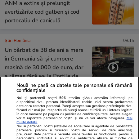
ANM a extins și prelungit
avertizările cod galben și cod
portocaliu de caniculă
Știri România
08:15
Un bărbat de 38 de ani a mers
în Germania să-și cumpere
mașină de 30.000 de euro, dar
a rămas fără ea la Porțile de
Fier I
Nouă ne pasă ca datele tale personale să rămână
confidențiale
Noi și partenerii noștri
596
stocăm și/sau accesăm informații pe
dispozitivul dvs., precum identificatorii cookie unici pentru prelucrarea
Opinii
09:00
datelor cu caracter personal. Puteți accepta sau gestiona preferințele dvs.
făcând clic mai jos, respectiv vă puteți opune utilizării unui interes legitim
în orice moment pe pagina cu politica de confidențialitate. Aceste alegeri
vor fi raportate partenerilor noștri și nu vă vor afecta navigarea.
Mai
multe detalii
Țara e în vacanță. Tu de ce mai
Noi si partenerii nostri (retelele de socializare si agentiile de publicitate
partenere, precum si furnizorii nostri de servicii de date analitice)
prelucram date pentru a permite website-ului sa functioneze, pentru a
muncești?
personaliza continutul si anunturile publicitare afisate in functie de