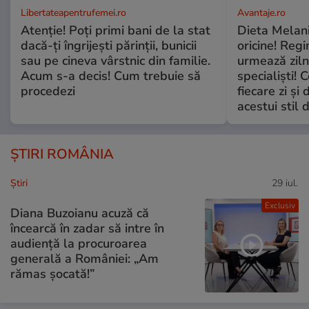
Libertateapentrufemei.ro
Avantaje.ro
Atenție! Poți primi bani de la stat
Dieta Melan
dacă-ți îngrijești părinții, bunicii
oricine! Regi
sau pe cineva vârstnic din familie.
urmează zilni
Acum s-a decis! Cum trebuie să
specialiști! 
procedezi
fiecare zi și 
acestui stil 
ȘTIRI ROMÂNIA
Ştiri
29 iul.
Exclusiv
Diana Buzoianu acuză că
încearcă în zadar să intre în
audiență la procuroarea
generală a României: „Am
rămas șocată!”