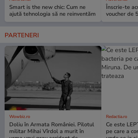
Smart is the new chic: Cum ne
Înscrie-te ac
ajută tehnologia să ne reinventăm
voucher de 5
PARTENERI
Wowbiz.ro
Redactia.ro
Doliu în Armata României. Pilotul
Ce este LEP
militar Mihai Vîrdol a murit în
pe care a co
urma unui grav accident de
unde se ia s