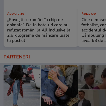
Adevarul.ro
Fanatik.ro
„Povești cu români în chip de
Cine e maseu
animale”. De la hoteluri care au
fotbalist, ca
refuzat români la All Inclusive la
accidentul d
2,6 kilograme de mâncare luate
Câmpulung M
la pachet
avea 58 de a
PARTENERI