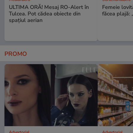
ULTIMA ORĂ! Mesaj RO-Alert în
Femeie lovit
Tulcea. Pot cădea obiecte din
făcea plajă: „
spațiul aerian
PROMO
Advertorial
Advertorial