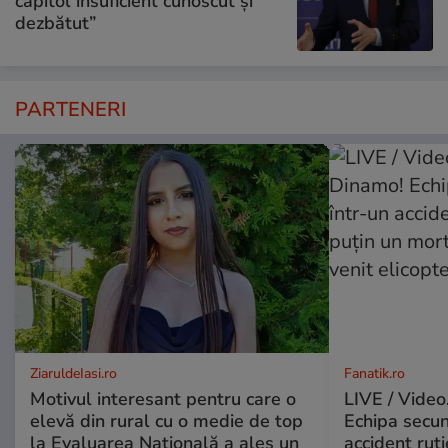
capitol insuficient cunoscut și
dezbătut”
PARTENERI
ZiaruldeIasi.ro
Fanatik.ro
Motivul interesant pentru care o
LIVE / Video
elevă din rural cu o medie de top
Echipa secun
la Evaluarea Națională a ales un
accident ruti