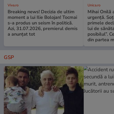
Viva.ro
Unica.ro
Breaking news! Decizia de ultim
Mihai Onilă 
moment a lui Ilie Bolojan! Tocmai
urgență. Soți
s-a produs un seism în politică.
primele decl
Azi, 31.07.2026, premierul demis
lui de sănăta
a anunțat tot
posibilul”. C
din partea m
GSP