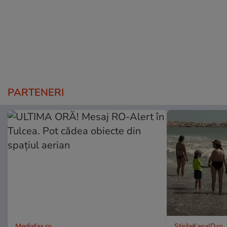
PARTENERI
Mediafax.ro
StirileKanalD.ro