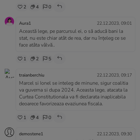
2
4
0
Aura1
22.12.2023, 09:01
Această lege, pe parcursul ei, o să aducă bani la
stat, nu este chiar atât de rea, dar nu înțeleg ce se
face atâta vâlvă..
1
2
5
traianberchiu
22.12.2023, 09:17
Marcel si Ionel se inteleg de minune, sigur coalitia
va guverna si dupa 2024. Aceasta lege, atacata la
Curtea Constitutionala va fi declarata inaplicabila
deoarece favorizeaza evaziunea fiscala.
1
4
0
demostene1
22.12.2023, 09:30