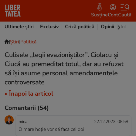
Susține
Cont
Caută
Ultimele știri
Exclusiv
Criză politică
Opinii
Intervi
|
Ştiri
|
Politică
Culisele „legii evazioniștilor”. Ciolacu și
Ciucă au premeditat totul, dar au refuzat
să își asume personal amendamentele
controversate
« Înapoi la articol
Comentarii
(54)
mica
22.12.2023, 08:58
O mare hoție vor să facă cei doi.