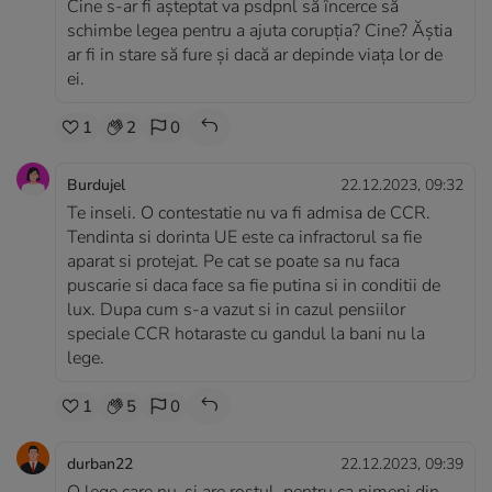
Cine s-ar fi așteptat va psdpnl să încerce să
schimbe legea pentru a ajuta corupția? Cine? Ăștia
ar fi in stare să fure și dacă ar depinde viața lor de
ei.
1
2
0
Burdujel
22.12.2023, 09:32
Te inseli. O contestatie nu va fi admisa de CCR.
Tendinta si dorinta UE este ca infractorul sa fie
aparat si protejat. Pe cat se poate sa nu faca
puscarie si daca face sa fie putina si in conditii de
lux. Dupa cum s-a vazut si in cazul pensiilor
speciale CCR hotaraste cu gandul la bani nu la
lege.
1
5
0
durban22
22.12.2023, 09:39