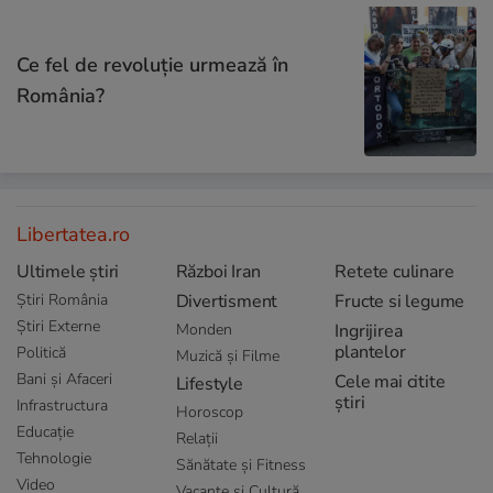
Ce fel de revoluție urmează în
România?
Libertatea.ro
Ultimele știri
Război Iran
Retete culinare
Știri România
Divertisment
Fructe si legume
Știri Externe
Monden
Ingrijirea
plantelor
Politică
Muzică și Filme
Bani și Afaceri
Cele mai citite
Lifestyle
știri
Infrastructura
Horoscop
Educație
Relații
Tehnologie
Sănătate și Fitness
Video
Vacanțe și Cultură