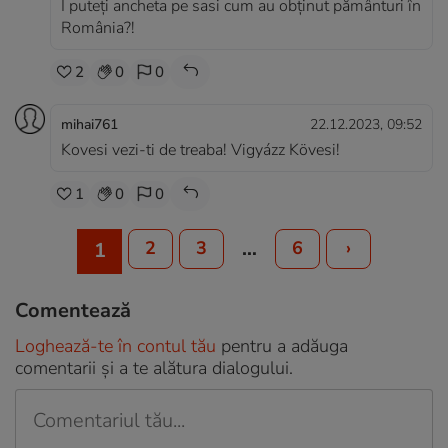
I puteți ancheta pe sasi cum au obținut pământuri în
România?!
2
0
0
mihai761
22.12.2023, 09:52
Kovesi vezi-ti de treaba! Vigyázz Kövesi!
1
0
0
…
2
3
6
›
1
Comentează
Loghează-te în contul tău
pentru a adăuga
comentarii și a te alătura dialogului.