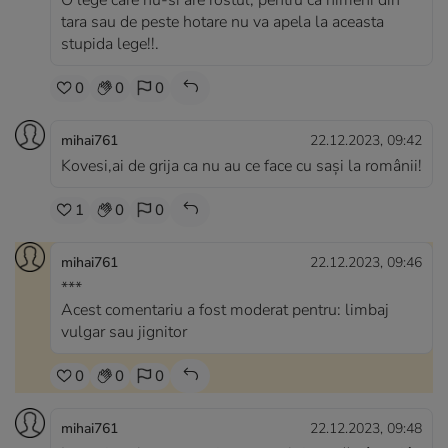
O lege care nu-si are rostul, pentru ca nimeni din
tara sau de peste hotare nu va apela la aceasta
stupida lege!!.
0
0
0
mihai761
22.12.2023, 09:42
Kovesi,ai de grija ca nu au ce face cu sași la românii!
1
0
0
mihai761
22.12.2023, 09:46
***
Acest comentariu a fost moderat pentru: limbaj
vulgar sau jignitor
0
0
0
mihai761
22.12.2023, 09:48