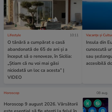
Lifestyle
10:11
Vacanțe și Cultu
O tânără a cumpărat o casă
Insula din E
abandonată de 65 de ani și a
cunoscută un
început să o renoveze, în Sicilia:
sau șezlongur
„Știam că nu voi mai găsi
accesibilă d
niciodată un loc ca acesta” |
VIDEO
Horoscop
08 aug.
Horoscop 9 august 2026. Vărsătorii
este esențial să fie atenți la felul în