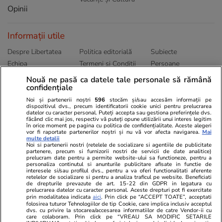
Opinii
Informații utile
Despre Libertatea
Politica editorială
Subiecte
Echipa
Termeni și Conditii
Persoane
Publicitate
Abonamente
Sitemap
Nouă ne pasă ca datele tale personale să rămână
confidențiale
Politica de
Autori
confidențialitate
Noi și partenerii noștri
596
stocăm și/sau accesăm informații pe
dispozitivul dvs., precum identificatorii cookie unici pentru prelucrarea
datelor cu caracter personal. Puteți accepta sau gestiona preferințele dvs.
Ringier România
făcând clic mai jos, respectiv vă puteți opune utilizării unui interes legitim
în orice moment pe pagina cu politica de confidențialitate. Aceste alegeri
vor fi raportate partenerilor noștri și nu vă vor afecta navigarea.
Mai
Libertatea pentru
ELLE
Locuri de muncă
multe detalii
femei
Noi si partenerii nostri (retelele de socializare si agentiile de publicitate
Gazeta Sporturilor
Imobiliare.ro
partenere, precum si furnizorii nostri de servicii de date analitice)
Unica.ro
prelucram date pentru a permite website-ului sa functioneze, pentru a
Stiri mondene
Jobradar24
personaliza continutul si anunturile publicitare afisate in functie de
Program TV
interesele si/sau profilul dvs., pentru a va oferi functionalitati aferente
Calculator sarcina
Imoradar24
retelelor de socializare si pentru a analiza traficul pe website. Beneficiati
Avantaje
Ajută Copiii
Colecții Libertatea
de drepturile prevazute de art. 15-22 din GDPR in legatura cu
prelucrarea datelor cu caracter personal. Aceste drepturi pot fi exercitate
prin modalitatea indicata
aici
. Prin click pe “ACCEPT TOATE”, acceptati
Pariază responsabil! Decizia ONJN nr. 821/25.09.2025.
folosirea tuturor Tehnologiilor de tip Cookie, care implica inclusiv acceptul
dvs. cu privire la stocarea/accesarea informatiilor de catre Vendor-ii cu
Jocurile de noroc sunt interzise minorilor.
care colaboram. Prin click pe “VREAU SA MODIFIC SETARILE