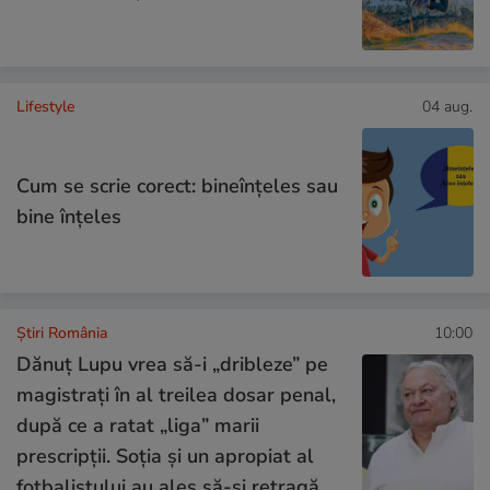
Lifestyle
04 aug.
Cum se scrie corect: bineînțeles sau
bine înțeles
Știri România
10:00
Dănuț Lupu vrea să-i „dribleze” pe
magistrați în al treilea dosar penal,
după ce a ratat „liga” marii
prescripții. Soția și un apropiat al
fotbalistului au ales să-și retragă