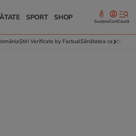
ĂTATE
SPORT
SHOP
Susține
Cont
Caută
Sănătate și Fitness
ce
 culinare
-România
Știri Verificate by Factual
Sănătatea ca stil de vi
 și legume
rea plantelor