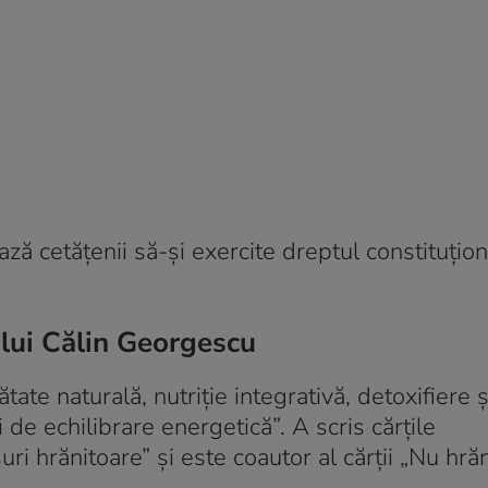
ează cetățenii să-și exercite dreptul constituțio
 lui Călin Georgescu
ate naturală, nutriție integrativă, detoxifiere ș
i de echilibrare energetică”. A scris cărțile
uri hrănitoare” și este coautor al cărții „Nu hrăn