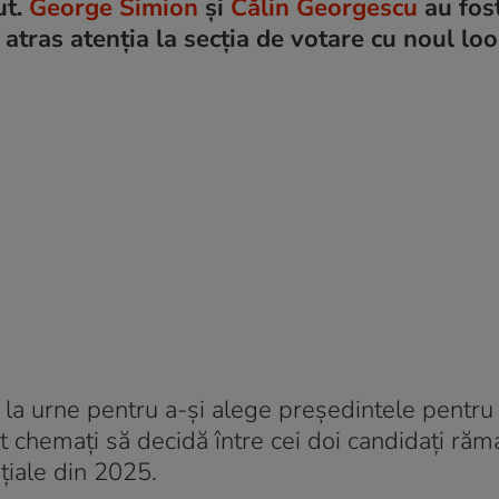
ut.
George Simion
și
Călin Georgescu
au fost
 atras atenția la secția de votare cu noul loo
 la urne pentru a-și alege președintele pentru
t chemați să decidă între cei doi candidați răma
nțiale din 2025.