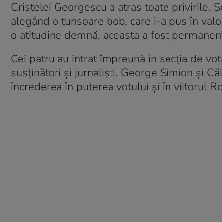
Cristelei Georgescu a atras toate privirile. 
alegând o tunsoare bob, care i-a pus în valo
o atitudine demnă, aceasta a fost permanent 
Cei patru au intrat împreună în secția de vota
susținători și jurnaliști. George Simion și C
încrederea în puterea votului și în viitorul R