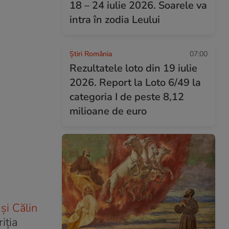
18 – 24 iulie 2026. Soarele va
intra în zodia Leului
Știri România
07:00
Rezultatele loto din 19 iulie
2026. Report la Loto 6/49 la
categoria I de peste 8,12
milioane de euro
și Călin
iția