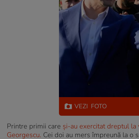
VEZI
FOTO
Printre primii care
și-au exercitat dreptul l
Georgescu.
Cei doi au mers împreună la o sec