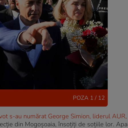
POZA
1 / 12
a vot s-au numărat George Simion, liderul AUR, 
ție din Mogoșoaia, însoțiți de soțiile lor. Apar