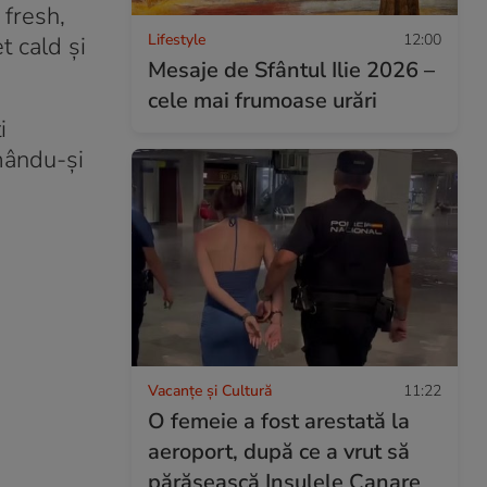
 fresh,
Lifestyle
12:00
t cald și
Mesaje de Sfântul Ilie 2026 –
cele mai frumoase urări
i
imându-și
Vacanțe și Cultură
11:22
O femeie a fost arestată la
aeroport, după ce a vrut să
părăsească Insulele Canare