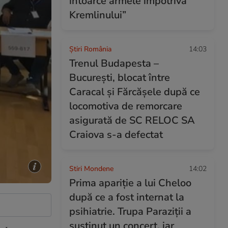
întoarce armele împotriva
Kremlinului”
Știri România
14:03
Trenul Budapesta –
București, blocat între
Caracal și Fărcășele după ce
locomotiva de remorcare
asigurată de SC RELOC SA
Craiova s-a defectat
Stiri Mondene
14:02
Prima apariție a lui Cheloo
după ce a fost internat la
psihiatrie. Trupa Paraziții a
susținut un concert, iar