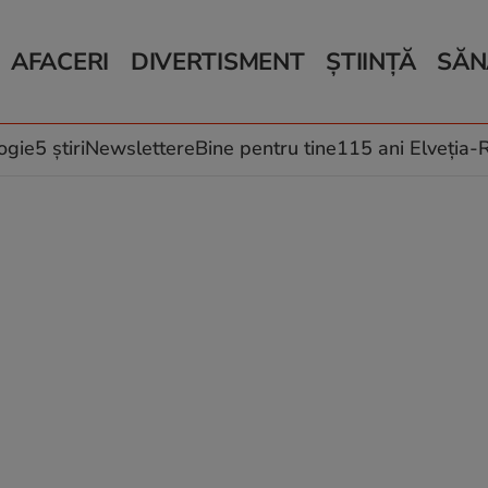
AFACERI
DIVERTISMENT
ȘTIINȚĂ
SĂN
Bani și Afaceri
Monden
Știri Știință
Știri 
Auto
Horoscop
Schimbări climati
Relații
Locuri de muncă
Muzică și Filme
Rețete
ogie
5 știri
Newslettere
Bine pentru tine
115 ani Elveția
Imobiliare.ro
Vacanțe și Cultură
Fructe
eJobs.ro
Îngriji