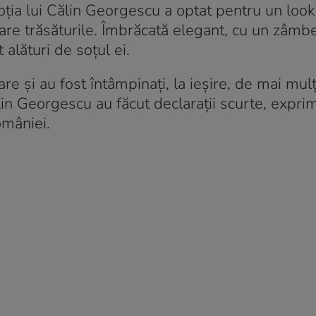
Soția lui Călin Georgescu a optat pentru un look
are trăsăturile. Îmbrăcată elegant, cu un zâmbe
alături de soțul ei.
re și au fost întâmpinați, la ieșire, de mai mulț
ălin Georgescu au făcut declarații scurte, expr
omâniei.