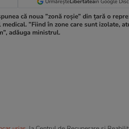
Urmărește
Libertatea
in Google Dis
spunea că noua ”zonă roșie” din țară o repre
 medical. ”Fiind în zone care sunt izolate, at
m”, adăuga ministrul.
car uriaș
, la Centrul de Recuperare şi Reabilit