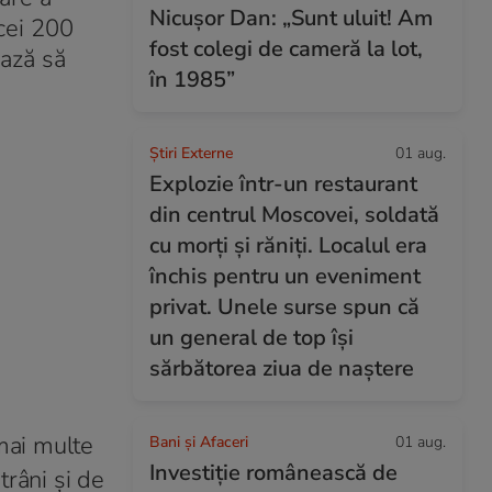
Nicușor Dan: „Sunt uluit! Am
cei 200
fost colegi de cameră la lot,
ează să
în 1985”
Știri Externe
01 aug.
Explozie într-un restaurant
din centrul Moscovei, soldată
cu morți și răniți. Localul era
închis pentru un eveniment
privat. Unele surse spun că
un general de top își
sărbătorea ziua de naștere
mai multe
Bani și Afaceri
01 aug.
Investiție românească de
trâni și de