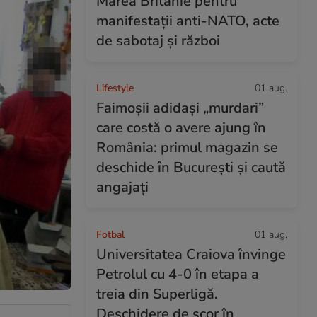
Marea Britanie pentru
manifestații anti-NATO, acte
de sabotaj și război
Lifestyle
01 aug.
Faimoșii adidași „murdari”
care costă o avere ajung în
România: primul magazin se
deschide în București și caută
angajați
Fotbal
01 aug.
Universitatea Craiova învinge
Petrolul cu 4-0 în etapa a
treia din Superligă.
Deschidere de scor în