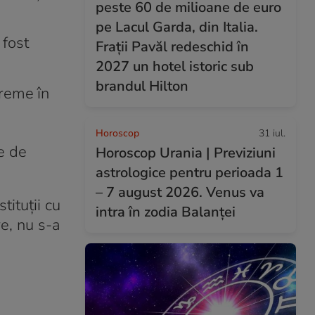
peste 60 de milioane de euro
pe Lacul Garda, din Italia.
 fost
Frații Pavăl redeschid în
2027 un hotel istoric sub
brandul Hilton
reme în
Horoscop
31 iul.
e de
Horoscop Urania | Previziuni
astrologice pentru perioada 1
– 7 august 2026. Venus va
tituții cu
intra în zodia Balanței
e, nu s-a