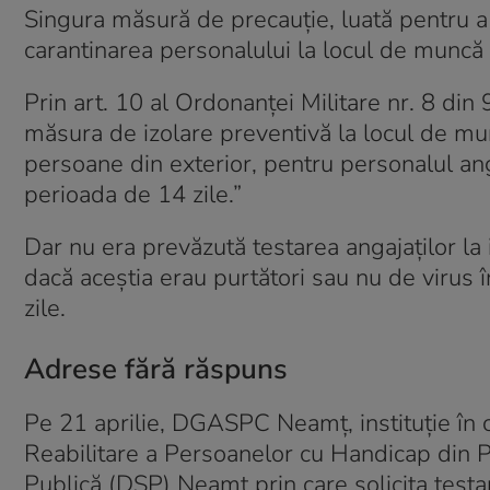
Singura măsură de precauție, luată pentru a e
carantinarea personalului la locul de munc
Prin art. 10 al Ordonanței Militare nr. 8 din 9
măsura de izolare preventivă la locul de mu
persoane din exterior, pentru personalul anga
perioada de 14 zile.”
Dar nu era prevăzută testarea angajaților la
dacă aceștia erau purtători sau nu de virus
zile.
Adrese fără răspuns
Pe 21 aprilie, DGASPC Neamț, instituție în 
Reabilitare a Persoanelor cu Handicap din Păs
Publică (DSP) Neamț prin care solicita testa