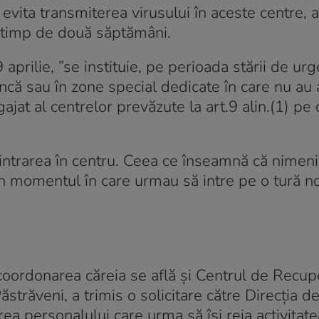
vita transmiterea virusului în aceste centre, a
ă timp de două săptămâni.
 aprilie, ”se instituie, pe perioada stării de urg
ncă sau în zone special dedicate în care nu au
jat al centrelor prevăzute la art.9 alin.(1) pe 
 intrarea în centru. Ceea ce înseamnă că nimeni
 în momentul în care urmau să intre pe o tură 
coordonarea căreia se află și Centrul de Recup
trăveni, a trimis o solicitare către Direcția d
rea personalului care urma să își reia activitat