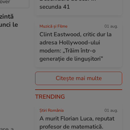
cover
secunda 41
zintă
unci le
Muzică și Filme
01 aug.
Clint Eastwood, critic dur la
adresa Hollywood-ului
modern: „Trăim într-o
generație de lingușitori”
Citește mai multe
TRENDING
Știri România
01 aug.
A murit Florian Luca, reputat
profesor de matematică.
are a