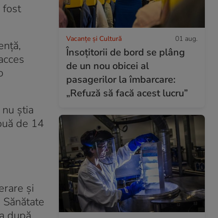
 fost
Vacanțe și Cultură
01 aug.
ență,
Însoțitorii de bord se plâng
 acces
de un nou obicei al
o
pasagerilor la îmbarcare:
„Refuză să facă acest lucru”
 nu știa
nouă de 14
erare şi
e Sănătate
ea după