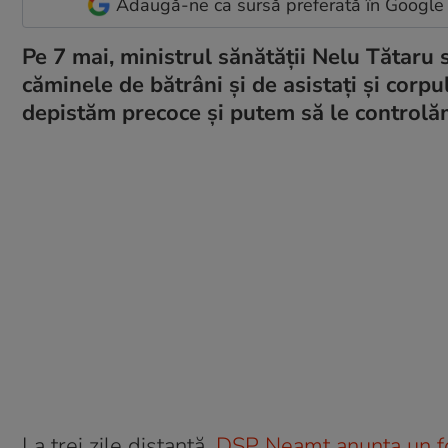
Adaugă-ne ca sursă preferată în Google
Pe 7 mai, ministrul sănătății Nelu Tătaru 
căminele de bătrâni și de asistați și corpul
depistăm precoce și putem să le controlă
La trei zile distanță,
DSP Neamț anunța un fo