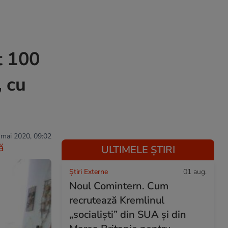
t 100
, cu
 mai 2020, 09:02
ă
ULTIMELE ȘTIRI
Știri Externe
01 aug.
Noul Comintern. Cum
recrutează Kremlinul
„socialiști” din SUA și din