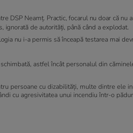
tre DSP Neamț. Practic, focarul nu doar că nu a
, ignorată de autorități, până când a explodat.
gia nu i-a permis să înceapă testarea mai dev
 schimbată, astfel încât personalul din căminel
u persoane cu dizabilități, multe dintre ele ins
ndi cu agresivitatea unui incendiu într-o pădur