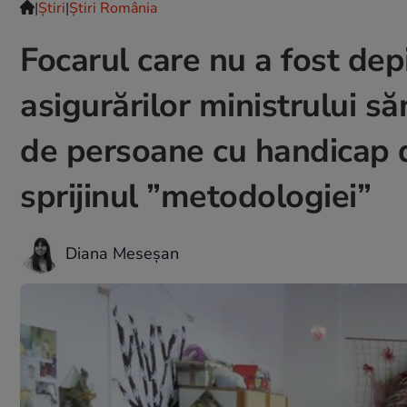
|
Ştiri
|
Știri România
Focarul care nu a fost depi
asigurărilor ministrului s
de persoane cu handicap d
sprijinul ”metodologiei”
Diana Meseșan