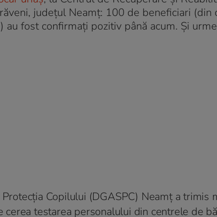
veni, judeţul Neamţ: 100 de beneficiari (din 
8) au fost confirmați pozitiv până acum. Și urm
și Protecția Copilului (DGASPC) Neamț a trimis 
se cerea testarea personalului din centrele de bă