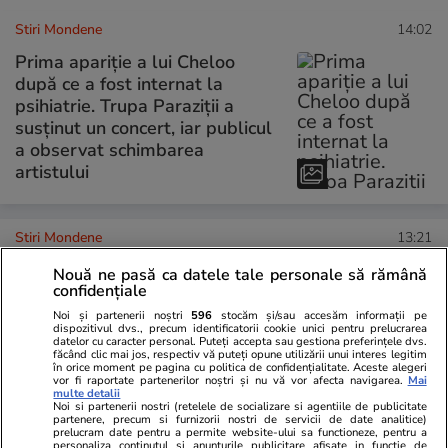
Stiri Mondene
14:02
Prima apariție a lui Cheloo
după ce a fost internat la
psihiatrie. Trupa Paraziții a
susținut un concert, iar publicul
a observat schimbarea
artistului
Stiri Mondene
13:21
Nouă ne pasă ca datele tale personale să rămână
Imagini emoționante cu fetițele
confidențiale
Laurei Cosoi, în timp ce
Noi și partenerii noștri
596
stocăm și/sau accesăm informații pe
pregătesc tortul pentru tatăl
dispozitivul dvs., precum identificatorii cookie unici pentru prelucrarea
datelor cu caracter personal. Puteți accepta sau gestiona preferințele dvs.
lor. Cosmin Curticăpean
făcând clic mai jos, respectiv vă puteți opune utilizării unui interes legitim
împlinește 50 de ani
în orice moment pe pagina cu politica de confidențialitate. Aceste alegeri
vor fi raportate partenerilor noștri și nu vă vor afecta navigarea.
Mai
multe detalii
Noi si partenerii nostri (retelele de socializare si agentiile de publicitate
partenere, precum si furnizorii nostri de servicii de date analitice)
prelucram date pentru a permite website-ului sa functioneze, pentru a
personaliza continutul si anunturile publicitare afisate in functie de