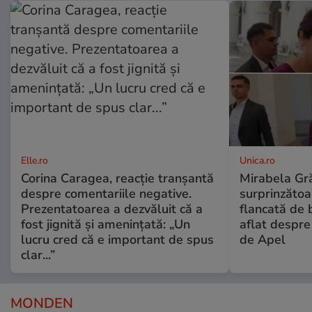
Elle.ro
Unica.ro
Corina Caragea, reacție tranșantă
Mirabela Gră
despre comentariile negative.
surprinzătoar
Prezentatoarea a dezvăluit că a
flancată de 
fost jignită și amenințată: „Un
aflat despre
lucru cred că e important de spus
de Apel
clar...”
MONDEN