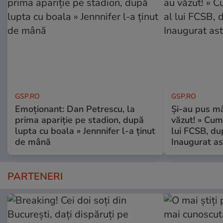
GSP.RO
GSP.RO
Emoționant: Dan Petrescu, la
Și-au pus mâ
prima apariție pe stadion, după
văzut! » Cum
lupta cu boala » Jennnifer l-a ținut
lui FCSB, du
de mână
Inaugurat as
PARTENERI