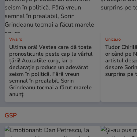
Viva.ro
Unica.ro
Ultima oră! Vestea care dă toate
Tudor Chiril
pronosticurile peste cap la vârful
oricând pe N
țării! Acuzațiile curg, iar o
artistul desp
declarație produce un adevărat
despre Sorin
seism în politică. Fără vreun
surprins pe 
semnal în prealabil, Sorin
Grindeanu tocmai a făcut marele
anunț
GSP