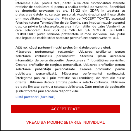
PARTENERI
interesele si/sau profilul dvs., pentru a va oferi functionalitati aferente
retelelor de socializare si pentru a analiza traficul pe website. Beneficiati
de drepturile prevazute de art. 15-22 din GDPR in legatura cu
prelucrarea datelor cu caracter personal. Aceste drepturi pot fi exercitate
prin modalitatea indicata
aici
. Prin click pe “ACCEPT TOATE”, acceptati
folosirea tuturor Tehnologiilor de tip Cookie, care implica inclusiv acceptul
dvs. cu privire la stocarea/accesarea informatiilor de catre Vendor-ii cu
care colaboram. Prin click pe “VREAU SA MODIFIC SETARILE
INDIVIDUAL” puteti schimba preferintele in mod individual, mai putin
cele legate de cookie strict necesare pentru functionarea website-ului.
Atât noi, cât și partenerii noștri prelucrăm datele pentru a oferi:
Măsurarea performanței reclamelor. Utilizarea profilurilor pentru
selectarea conținutului personalizat. Stocarea și/sau accesarea
informațiilor de pe un dispozitiv. Dezvoltarea și îmbunătățirea serviciilor.
Crearea profilurilor de conținut personalizat. Utilizarea profilurilor pentru
selectarea publicității personalizate. Crearea profilurilor pentru
publicitate personalizată. Măsurarea performanței conținutului.
Înțelegerea publicului prin statistici sau combinații de date din surse
TVMania.ro
ObservatorNews
diferite. Utilizarea datelor limitate pentru a selecta conținutul. Utilizarea
🤍 „Felix și-a dorit asta, în caz
Facebook și 
de date limitate pentru a selecta publicitatea. Date precise de geolocație
și identificarea prin scanarea dispozitivului.
că…” La exact un an de la
aproape 2 ore
Listă parteneri (furnizori)
tragedie, Mihaela Rădulescu a
întreaga lum
făcut public totul!
ACCEPT TOATE
VREAU SA MODIFIC SETARILE INDIVIDUAL