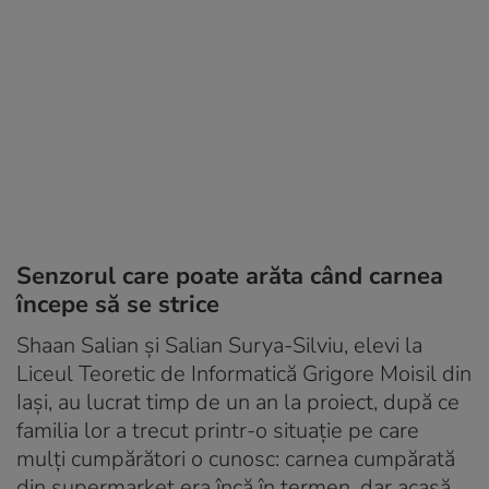
Senzorul care poate arăta când carnea
începe să se strice
Shaan Salian și Salian Surya-Silviu, elevi la
Liceul Teoretic de Informatică Grigore Moisil din
Iași, au lucrat timp de un an la proiect, după ce
familia lor a trecut printr-o situație pe care
mulți cumpărători o cunosc: carnea cumpărată
din supermarket era încă în termen, dar acasă,