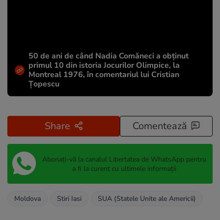
50 de ani de când Nadia Comăneci a obţinut
primul 10 din istoria Jocurilor Olimpice, la
Montreal 1976, în comentariul lui Cristian
Țopescu
Share
Comentează
Abonați-vă la canalul Libertatea de WhatsApp pentru
a fi la curent cu ultimele informații
Moldova
Stiri Iasi
SUA (Statele Unite ale Americii)