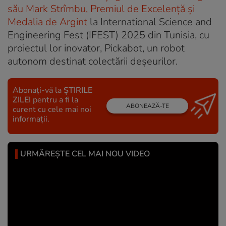
său Mark Strîmbu, Premiul de Excelență și
Medalia de Argint
la International Science and
Engineering Fest (IFEST) 2025 din Tunisia, cu
proiectul lor inovator, Pickabot, un robot
autonom destinat colectării deșeurilor.
Abonați-vă la
ȘTIRILE
ZILEI
pentru a fi la
ABONEAZĂ-TE
curent cu cele mai noi
informații.
URMĂREȘTE CEL MAI NOU VIDEO