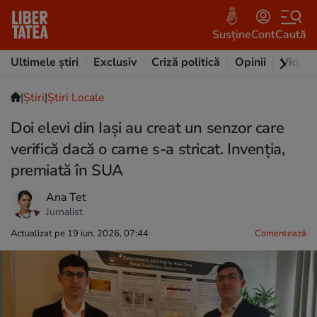
Susține
Cont
Caută
Ultimele știri
Exclusiv
Criză politică
Opinii
Video
|
Ştiri
|
Știri Locale
Doi elevi din Iași au creat un senzor care
verifică dacă o carne s-a stricat. Invenția,
premiată în SUA
Ana Tet
Jurnalist
Actualizat pe 19 iun. 2026, 07:44
Comentează