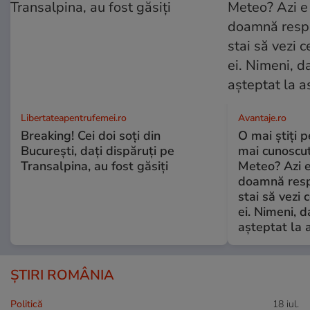
Libertateapentrufemei.ro
Avantaje.ro
Breaking! Cei doi soți din
O mai știți 
București, dați dispăruți pe
mai cunoscu
Transalpina, au fost găsiți
Meteo? Azi e
doamnă respe
stai să vezi 
ei. Nimeni, d
așteptat la 
ȘTIRI ROMÂNIA
Politică
18 iul.