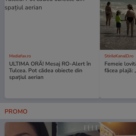
Mediafax.ro
StirileKanalD.ro
ULTIMA ORĂ! Mesaj RO-Alert în
Femeie lovit
Tulcea. Pot cădea obiecte din
făcea plajă: „
spațiul aerian
PROMO