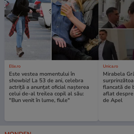
Elle.ro
Unica.ro
Este vestea momentului în
Mirabela Gră
showbiz! La 53 de ani, celebra
surprinzătoar
actriță a anunțat oficial nașterea
flancată de 
celui de-al treilea copil al său:
aflat despre
"Bun venit în lume, fiule"
de Apel