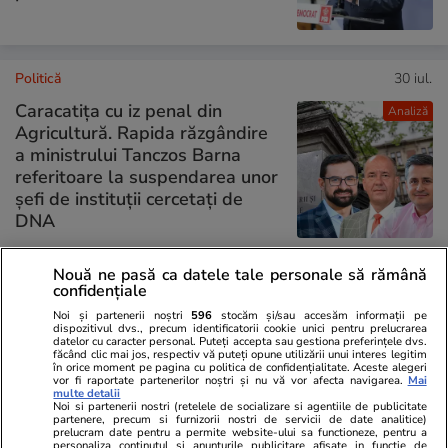
Politică
30 iul.
Caracatița cu iz penal din
Analiză
Agricultură. Rapida răzgândire
a ministrului Tanczos Barna
referitoare la suspendarea unor
șefi de instituții cercetați de
DNA
Nouă ne pasă ca datele tale personale să rămână
confidențiale
PARTENERI
Noi și partenerii noștri
596
stocăm și/sau accesăm informații pe
dispozitivul dvs., precum identificatorii cookie unici pentru prelucrarea
datelor cu caracter personal. Puteți accepta sau gestiona preferințele dvs.
făcând clic mai jos, respectiv vă puteți opune utilizării unui interes legitim
în orice moment pe pagina cu politica de confidențialitate. Aceste alegeri
vor fi raportate partenerilor noștri și nu vă vor afecta navigarea.
Mai
multe detalii
Noi si partenerii nostri (retelele de socializare si agentiile de publicitate
partenere, precum si furnizorii nostri de servicii de date analitice)
prelucram date pentru a permite website-ului sa functioneze, pentru a
personaliza continutul si anunturile publicitare afisate in functie de