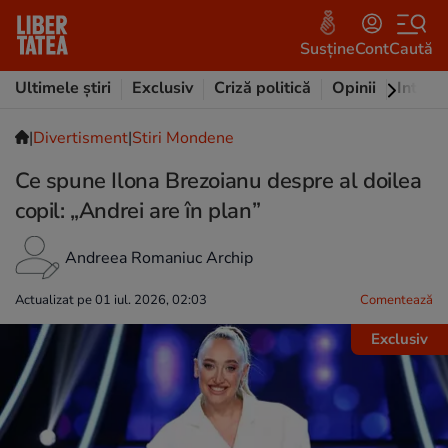
Susține
Cont
Caută
Ultimele știri
Exclusiv
Criză politică
Opinii
Intervi
|
Divertisment
|
Stiri Mondene
Ce spune Ilona Brezoianu despre al doilea
copil: „Andrei are în plan”
Andreea Romaniuc Archip
Actualizat pe 01 iul. 2026, 02:03
Comentează
Exclusiv