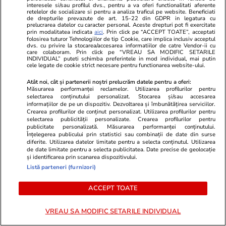
interesele si/sau profilul dvs., pentru a va oferi functionalitati aferente
retelelor de socializare si pentru a analiza traficul pe website. Beneficiati
de drepturile prevazute de art. 15-22 din GDPR in legatura cu
prelucrarea datelor cu caracter personal. Aceste drepturi pot fi exercitate
prin modalitatea indicata
aici
. Prin click pe “ACCEPT TOATE”, acceptati
folosirea tuturor Tehnologiilor de tip Cookie, care implica inclusiv acceptul
dvs. cu privire la stocarea/accesarea informatiilor de catre Vendor-ii cu
care colaboram. Prin click pe “VREAU SA MODIFIC SETARILE
ZiaruldeIasi.ro
Fanatik.ro
INDIVIDUAL” puteti schimba preferintele in mod individual, mai putin
cele legate de cookie strict necesare pentru functionarea website-ului.
Motivul interesant pentru care o
Marius Baciu
elevă din rural cu o medie de top
Ratarea califi
Atât noi, cât și partenerii noștri prelucrăm datele pentru a oferi:
Măsurarea performanței reclamelor. Utilizarea profilurilor pentru
la Evaluarea Națională a ales un
de la Auda a
selectarea conținutului personalizat. Stocarea și/sau accesarea
liceu tehnologic. „Este o
informațiilor de pe un dispozitiv. Dezvoltarea și îmbunătățirea serviciilor.
nebuloasă și pentru noi”
Crearea profilurilor de conținut personalizat. Utilizarea profilurilor pentru
selectarea publicității personalizate. Crearea profilurilor pentru
publicitate personalizată. Măsurarea performanței conținutului.
Înțelegerea publicului prin statistici sau combinații de date din surse
diferite. Utilizarea datelor limitate pentru a selecta conținutul. Utilizarea
de date limitate pentru a selecta publicitatea. Date precise de geolocație
ULTIMELE ȘTIRI
și identificarea prin scanarea dispozitivului.
Listă parteneri (furnizori)
Muzică și Filme
00:18
ACCEPT TOATE
5 știri – Filme și seriale: Unde puteţi vedea
„Diavolul se îmbracă de la Prada 2” | Când
VREAU SA MODIFIC SETARILE INDIVIDUAL
apare „Omul-Păianjen: O nouă zi” la cinema