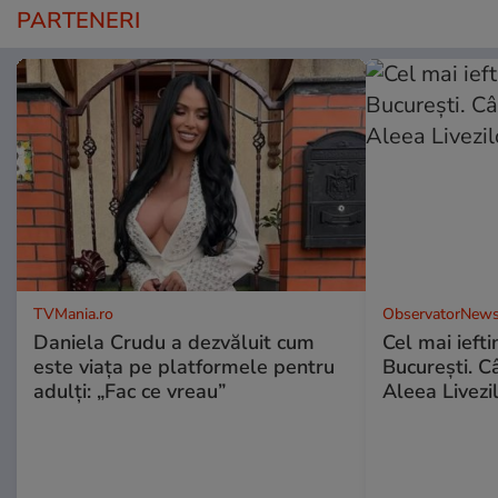
PARTENERI
TVMania.ro
ObservatorNews
Daniela Crudu a dezvăluit cum
Cel mai ieft
este viața pe platformele pentru
Bucureşti. C
adulți: „Fac ce vreau”
Aleea Livezil