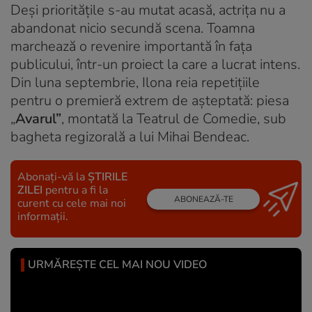
Deși prioritățile s-au mutat acasă, actrița nu a
abandonat nicio secundă scena. Toamna
marchează o revenire importantă în fața
publicului, într-un proiect la care a lucrat intens.
Din luna septembrie, Ilona reia repetițiile
pentru o premieră extrem de așteptată: piesa
„
Avarul”
, montată la Teatrul de Comedie, sub
bagheta regizorală a lui Mihai Bendeac.
Abonați-vă la
ȘTIRILE
ZILEI
pentru a fi la
ABONEAZĂ-TE
curent cu cele mai noi
informații.
URMĂREȘTE CEL MAI NOU VIDEO