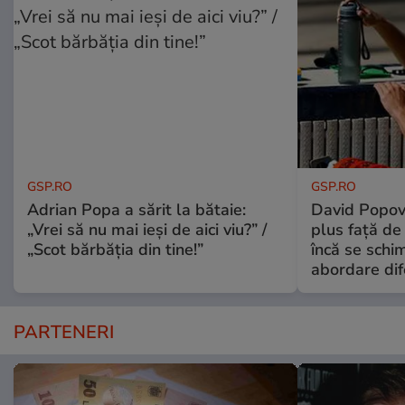
GSP.RO
GSP.RO
Adrian Popa a sărit la bătaie:
David Popovi
„Vrei să nu mai ieși de aici viu?” /
plus față de
„Scot bărbăția din tine!”
încă se schi
abordare dif
PARTENERI