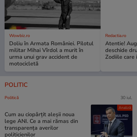
Wowbiz.ro
Redactia.ro
Doliu în Armata României. Pilotul
Atentie! Augu
militar Mihai Vîrdol a murit în
deschide dr
urma unui grav accident de
Zodiile care 
motocicletă
POLITIC
Politică
30 iul.
Analiză
Cum au ciopârțit aleșii noua
lege ANI. Ce a mai rămas din
transparența averilor
politicienilor