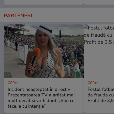
PARTENERI
GSP.ro
GSP.ro
Incident neașteptat în direct »
Fostul fotba
Prezentatoarea TV a arătat mai
de fraudă cu 
mult decât și-ar fi dorit: „Știe ce
Profit de 3,
face, e cu intenție”