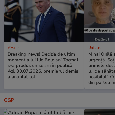
Viva.ro
Unica.ro
Breaking news! Decizia de ultim
Mihai Onilă 
moment a lui Ilie Bolojan! Tocmai
urgență. Soți
s-a produs un seism în politică.
primele decl
Azi, 30.07.2026, premierul demis
lui de sănăta
a anunțat tot
posibilul”. C
din partea m
GSP