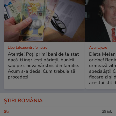
Libertateapentrufemei.ro
Avantaje.ro
Atenție! Poți primi bani de la stat
Dieta Melan
dacă-ți îngrijești părinții, bunicii
oricine! Regi
sau pe cineva vârstnic din familie.
urmează zilni
Acum s-a decis! Cum trebuie să
specialiști! 
procedezi
fiecare zi și 
acestui stil 
ȘTIRI ROMÂNIA
Ştiri
29 iul.