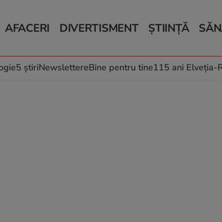
AFACERI
DIVERTISMENT
ȘTIINȚĂ
SĂN
Bani și Afaceri
Monden
Știri Știință
Știri 
Auto
Horoscop
Schimbări climati
Relații
Locuri de muncă
Muzică și Filme
Rețete
ogie
5 știri
Newslettere
Bine pentru tine
115 ani Elveția
Imobiliare.ro
Vacanțe și Cultură
Fructe
eJobs.ro
Îngriji