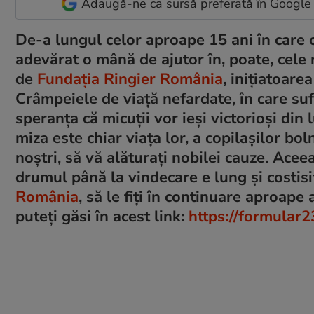
Adaugă-ne ca sursă preferată în Google
De-a lungul celor aproape 15 ani în care c
adevărat o mână de ajutor în, poate, cele 
de
Fundația Ringier România
, inițiatoar
Crâmpeiele de viață nefardate, în care suf
speranța că micuții vor ieși victorioși din 
miza este chiar viața lor, a copilașilor bol
noștri, să vă alăturați nobilei cauze. Acee
drumul până la vindecare e lung și costisi
România
, să le fiți în continuare aproap
puteți găsi în acest link:
https://formular2