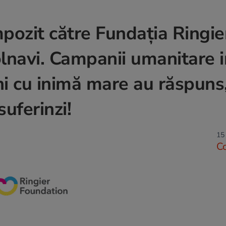
pozit către Fundația Ringier
bolnavi. Campanii umanitare i
ni cu inimă mare au răspuns
suferinzi!
15
C