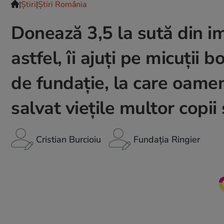
|
Ştiri
|
Știri România
Donează 3,5 la sută din im
astfel, îi ajuți pe micuții 
de fundație, la care oame
salvat viețile multor copii 
Cristian Burcioiu
Fundația Ringier