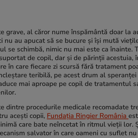
te grave, al căror nume înspământă doar la au
i nu au apucat să se bucure și își mută viețile
otul se schimbă, nimic nu mai este ca înainte.
portat de copil, dar și de părinții acestuia, 
e în care fiecare zi scursă fără tratament po
încleștare teribilă, pe acest drum al speranței
l aduce mai aproape pe copil de tratamentul s
nilor.
lte dintre procedurile medicale recomadate tr
tru acești copii,
Fundația Ringier România
es
nimă care bate neîncetat în ritmul vieții lor. Ș
 mecanism salvator în care oameni cu suflet n