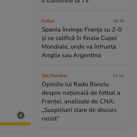
o transmite la TV
Fotbal
00:16
Spania învinge Franța cu 2-0
și se califică în finala Cupei
Mondiale, unde va înfrunta
Anglia sau Argentina
Știri România
14 iul.
Opiniile lui Radu Banciu
despre națională de fotbal a
Franței, analizate de CNA:
„Suspiciuni clare de discurs
rasist”