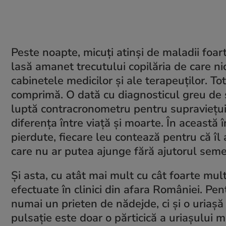
Peste noapte, micuți atinși de maladii foar
lasă amanet trecutului copilăria de care nic
cabinetele medicilor și ale terapeuților. T
comprimă. O dată cu diagnosticul greu de su
luptă contracronometru pentru supraviețuir
diferența între viață și moarte. În această 
pierdute, fiecare leu contează pentru că î
care nu ar putea ajunge fără ajutorul seme
Și asta, cu atât mai mult cu cât foarte mu
efectuate în clinici din afara României. Pen
numai un prieten de nădejde, ci și o uriașă i
pulsație este doar o părticică a uriașului