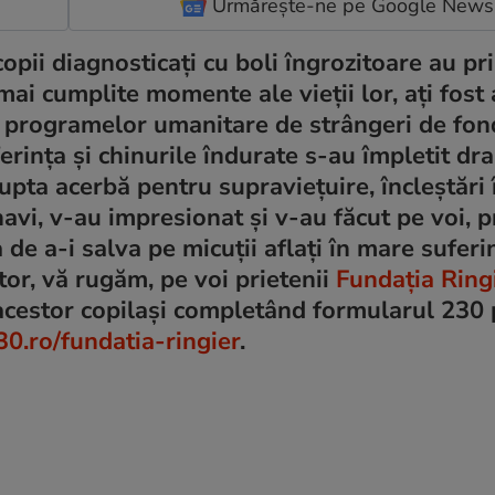
Urmărește-ne pe Google News
opii diagnosticați cu boli îngrozitoare au pr
mai cumplite momente ale vieții lor, ați fost
ea programelor umanitare de strângeri de fon
erința și chinurile îndurate s-au împletit dr
lupta acerbă pentru supraviețuire, încleștări 
navi, v-au impresionat și v-au făcut pe voi, p
a de a-i salva pe micuții aflați în mare sufer
tor, vă rugăm, pe voi prietenii
Fundația Ring
e acestor copilași completând formularul 230 
30.ro/fundatia-ringier
.