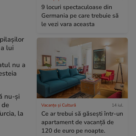
9 locuri spectaculoase din
Germania pe care trebuie să
le vezi vara aceasta
pilașilor
a lui
atul nu a
esteia
ă nu-și
 de
Vacanțe și Cultură
14 iul.
rcia, la
Ce ar trebui să găsești într-un
apartament de vacanță de
120 de euro pe noapte.