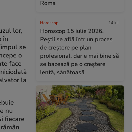
Roma
Horoscop
14 iul.
zul lor,
Horoscop 15 iulie 2026.
 în
Peștii se află într un proces
 Timpul se
de creștere pe plan
începe o
profesional, dar e mai bine să
ate face
se bazează pe o creștere
 niciodată
lentă, sănătoasă
alvator la
ebuie
te nu
i fiecare
u rămân