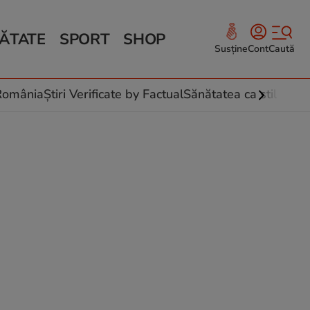
ĂTATE
SPORT
SHOP
Susține
Cont
Caută
Sănătate și Fitness
ce
 culinare
-România
Știri Verificate by Factual
Sănătatea ca stil de vi
 și legume
rea plantelor