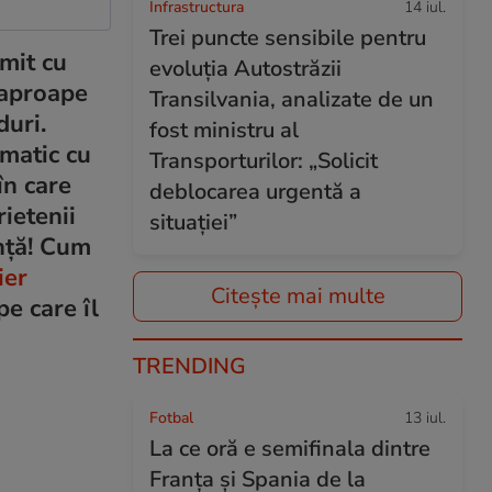
Infrastructura
14 iul.
Trei puncte sensibile pentru
imit cu
evoluția Autostrăzii
 aproape
Transilvania, analizate de un
duri.
fost ministru al
amatic cu
Transporturilor: „Solicit
în care
deblocarea urgentă a
rietenii
situației”
ință! Cum
ier
Citește mai multe
pe care îl
TRENDING
Fotbal
13 iul.
La ce oră e semifinala dintre
Franța și Spania de la