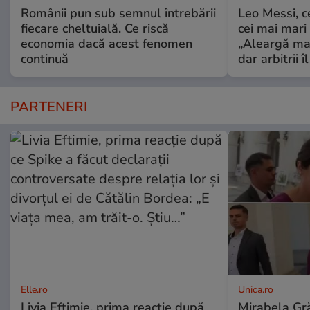
Românii pun sub semnul întrebării
Leo Messi, c
fiecare cheltuială. Ce riscă
cei mai mari 
economia dacă acest fenomen
„Aleargă mai
continuă
dar arbitrii î
PARTENERI
Elle.ro
Unica.ro
Livia Eftimie, prima reacție după
Mirabela Gră