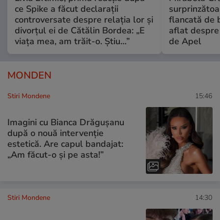
ce Spike a făcut declarații
surprinzătoar
controversate despre relația lor și
flancată de 
divorțul ei de Cătălin Bordea: „E
aflat despre
viața mea, am trăit-o. Știu…”
de Apel
MONDEN
Stiri Mondene
15:46
Imagini cu Bianca Drăgușanu
după o nouă intervenție
estetică. Are capul bandajat:
„Am făcut-o și pe asta!”
Stiri Mondene
14:30