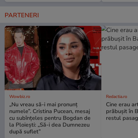
PARTENERI
Wowbiz.ro
Redactia.ro
„Nu vreau să-i mai pronunț
Cine erau arti
numele”. Cristina Pucean, mesaj
prăbușit în 
cu subînțeles pentru Bogdan de
restul pasag
la Ploiești: „Să-i dea Dumnezeu
după suflet”