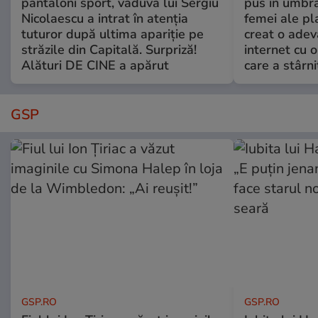
pantaloni sport, văduva lui Sergiu
pus în umbră
Nicolaescu a intrat în atenția
femei ale pl
tuturor după ultima apariție pe
creat o adev
străzile din Capitală. Surpriză!
internet cu o
Alături DE CINE a apărut
care a stârni
GSP
GSP.RO
GSP.RO