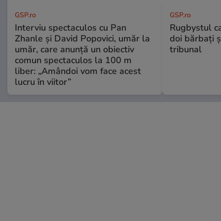
GSP.ro
GSP.ro
Interviu spectaculos cu Pan
Rugbystul ca
Zhanle și David Popovici, umăr la
doi bărbați ș
umăr, care anunță un obiectiv
tribunal
comun spectaculos la 100 m
liber: „Amândoi vom face acest
lucru în viitor”