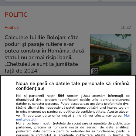
POLITIC
Politică
15:37
Calculele lui Ilie Bolojan: câte
poduri și pasaje rutiere s-ar
putea construi în România, dacă
statul nu ar mai risipi banii.
„Cheltuielile sunt la jumătate
faţă de 2024”
Nouă ne pasă ca datele tale personale să rămână
confidențiale
Politică
14:27
Noi și partenerii noștri
596
stocăm și/sau accesăm informații pe
dispozitivul dvs., precum identificatorii cookie unici pentru prelucrarea
Nicușor Dan îi cheamă luni la
datelor cu caracter personal. Puteți accepta sau gestiona preferințele dvs.
făcând clic mai jos, respectiv vă puteți opune utilizării unui interes legitim
consultări pe liderii fostei
în orice moment pe pagina cu politica de confidențialitate. Aceste alegeri
vor fi raportate partenerilor noștri și nu vă vor afecta navigarea.
Mai
coaliții de guvernare, la
multe detalii
Cotroceni: „Nu fac un exercițiu
Noi si partenerii nostri (retelele de socializare si agentiile de publicitate
partenere, precum si furnizorii nostri de servicii de date analitice)
de imagine”
prelucram date pentru a permite website-ului sa functioneze, pentru a
personaliza continutul si anunturile publicitare afisate in functie de