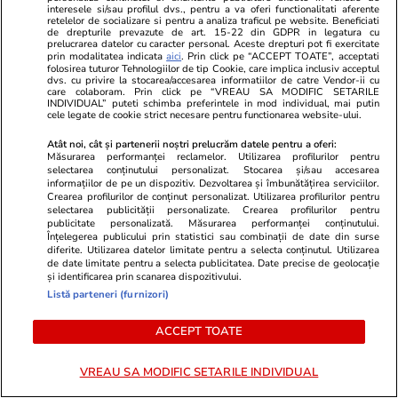
interesele si/sau profilul dvs., pentru a va oferi functionalitati aferente
retelelor de socializare si pentru a analiza traficul pe website. Beneficiati
de drepturile prevazute de art. 15-22 din GDPR in legatura cu
prelucrarea datelor cu caracter personal. Aceste drepturi pot fi exercitate
PARTENERI
prin modalitatea indicata
aici
. Prin click pe “ACCEPT TOATE”, acceptati
folosirea tuturor Tehnologiilor de tip Cookie, care implica inclusiv acceptul
dvs. cu privire la stocarea/accesarea informatiilor de catre Vendor-ii cu
care colaboram. Prin click pe “VREAU SA MODIFIC SETARILE
INDIVIDUAL” puteti schimba preferintele in mod individual, mai putin
cele legate de cookie strict necesare pentru functionarea website-ului.
Atât noi, cât și partenerii noștri prelucrăm datele pentru a oferi:
Măsurarea performanței reclamelor. Utilizarea profilurilor pentru
selectarea conținutului personalizat. Stocarea și/sau accesarea
informațiilor de pe un dispozitiv. Dezvoltarea și îmbunătățirea serviciilor.
Crearea profilurilor de conținut personalizat. Utilizarea profilurilor pentru
selectarea publicității personalizate. Crearea profilurilor pentru
publicitate personalizată. Măsurarea performanței conținutului.
Înțelegerea publicului prin statistici sau combinații de date din surse
diferite. Utilizarea datelor limitate pentru a selecta conținutul. Utilizarea
de date limitate pentru a selecta publicitatea. Date precise de geolocație
și identificarea prin scanarea dispozitivului.
ZiaruldeIasi.ro
Fanatik.ro
Listă parteneri (furnizori)
Proiectul imobiliar pregătit lângă
Isabel Haugs
ACCEPT TOATE
Lidl Moara de Foc este scos la
influente per
vânzare. Dezvoltatorul este
Iubita lui Er
VREAU SA MODIFIC SETARILE INDIVIDUAL
asociat în piață cu un alt proiect
un mare suc
de anvergură