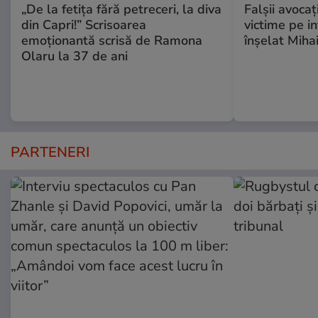
„De la fetița fără petreceri, la diva
Falşii avocaţ
din Capri!” Scrisoarea
victime pe i
emoționantă scrisă de Ramona
înşelat Mihai
Olaru la 37 de ani
PARTENERI