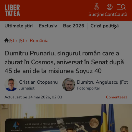
Susține
Cont
Caută
Ultimele știri
Exclusiv
Bac 2026
Criză politică
Opi
|
Ştiri
|
Știri România
Dumitru Prunariu, singurul român care a
zburat în Cosmos, aniversat în Senat după
45 de ani de la misiunea Soyuz 40
Cristian Otopeanu
Dumitru Angelescu (Foto
Jurnalist
Fotoreporter
Actualizat pe 14 mai 2026, 02:03
Comentează