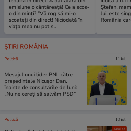
leoaică în direct! A dat afară din
iubită a lui 
emisiune o cântăreață! Ce a scos-
Ștefan, mama 
o din minți? ”Vă rog să mi-o
lui, este si
scoateți din direct! Niciodată în
România care
viața mea nu pot s..
ȘTIRI ROMÂNIA
Politică
11 iul.
Mesajul unui lider PNL către
președintele Nicușor Dan,
înainte de consultările de luni:
„Nu ne cereți să salvăm PSD”
Politică
10 iul.
Analiză