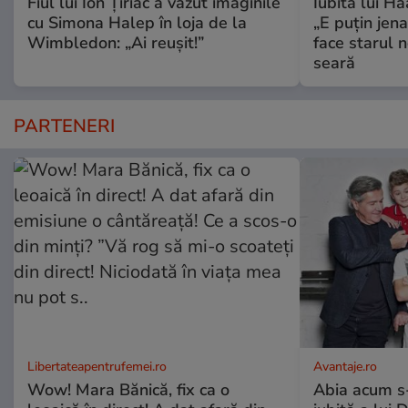
Fiul lui Ion Țiriac a văzut imaginile
Iubita lui Ha
cu Simona Halep în loja de la
„E puțin jen
Wimbledon: „Ai reușit!”
face starul n
seară
PARTENERI
Libertateapentrufemei.ro
Avantaje.ro
Wow! Mara Bănică, fix ca o
Abia acum s-