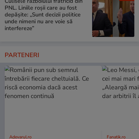
Culisele războiului fratricid din
PNL. Liniile roșii care au fost
depășite: „Sunt decizii politice
unde nimeni nu are voie să
interfereze”
PARTENERI
Adevarul.ro
Fanatik.ro