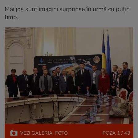
Mai jos sunt imagini surprinse în urmă cu puțin
timp.
VEZI
GALERIA
FOTO
POZA
1 / 43