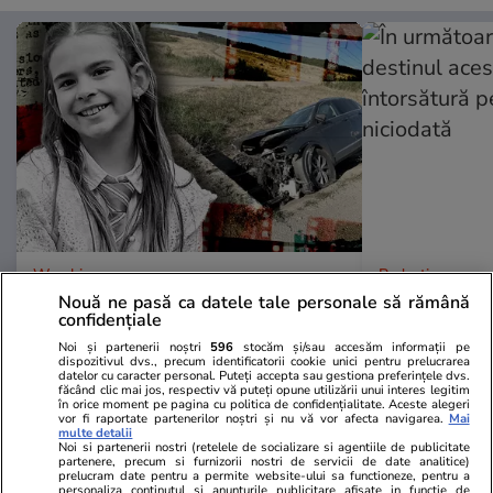
Wowbiz.ro
Redactia.ro
Durere fără margini după
În următoare
Nouă ne pasă ca datele tale personale să rămână
confidențiale
moartea Raisei, fetița de 9 ani
destinul ace
ucisă în accidentul de la Cluj.
întorsătură p
Noi și partenerii noștri
596
stocăm și/sau accesăm informații pe
dispozitivul dvs., precum identificatorii cookie unici pentru prelucrarea
Mesajul sfâșietor al mamei sale:
niciodată
datelor cu caracter personal. Puteți accepta sau gestiona preferințele dvs.
făcând clic mai jos, respectiv vă puteți opune utilizării unui interes legitim
„Te iubim…”
în orice moment pe pagina cu politica de confidențialitate. Aceste alegeri
vor fi raportate partenerilor noștri și nu vă vor afecta navigarea.
Mai
multe detalii
Noi si partenerii nostri (retelele de socializare si agentiile de publicitate
partenere, precum si furnizorii nostri de servicii de date analitice)
POLITIC
prelucram date pentru a permite website-ului sa functioneze, pentru a
personaliza continutul si anunturile publicitare afisate in functie de