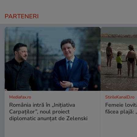
PARTENERI
Mediafax.ro
StirileKanalD.ro
România intră în „Inițiativa
Femeie lovit
Carpaților”, noul proiect
făcea plajă: „
diplomatic anunțat de Zelenski