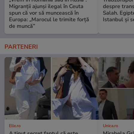
Migranții ajunși ilegal în Ceuta
despre tran
spun că vor să muncească în
Salah. Egipt
Europa: „Marocul le trimite forță
Istanbul și 
de muncă”
PARTENERI
Elle.ro
Unica.ro
A ținut secret faptul că este
Mirabela Gră