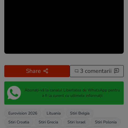
Share
3 comentarii
Abonați-vă la canalul Libertatea de WhatsApp pentru
a fi la curent cu ultimele informații
Eurovision 2026
Lituania
Stiri Belgia
Stiri Croatia
Stiri Grecia
Stiri Israel
Stiri Polonia