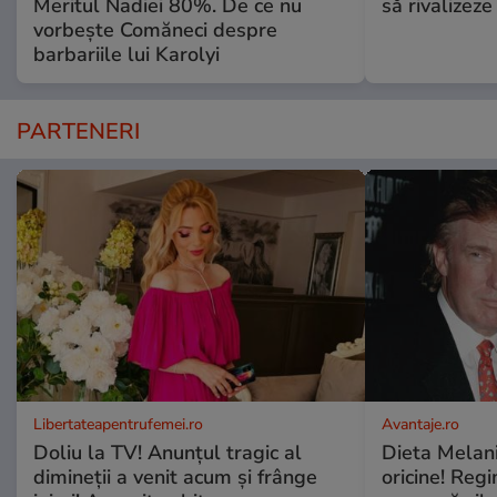
Meritul Nadiei 80%. De ce nu
să rivalize
vorbește Comăneci despre
barbariile lui Karolyi
PARTENERI
Libertateapentrufemei.ro
Avantaje.ro
Doliu la TV! Anunțul tragic al
Dieta Melan
dimineții a venit acum și frânge
oricine! Regi