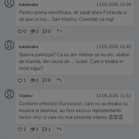
kakamaka
13.05.2026, 02:39
Pentru prima semifinala, ati lasat afara Finlanda si
ati pun in loc... San Marino. Corectati va rog!
0
0
0
kakamaka
13.05.2026, 02:40
Spania participa? Ca eu am inteles ca nu vin, alaturi
de Irlanda, din cauza de ... Israel. Care e treaba in
mod sigur?
1
0
0
Vladov
13.05.2026, 11:32
Conform criteriilor Eurovision, care nu au treaba cu
muzica si talentul, au fost exclusi reprezentantii
tarilor mici si care nu mai prezinta interes.👏👏👏
2
3
1