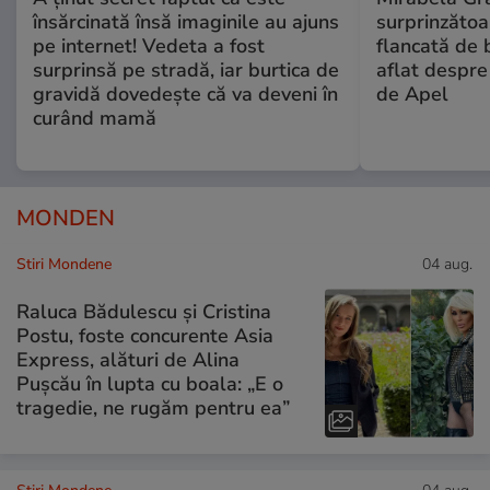
însărcinată însă imaginile au ajuns
surprinzătoar
pe internet! Vedeta a fost
flancată de 
surprinsă pe stradă, iar burtica de
aflat despre
gravidă dovedește că va deveni în
de Apel
curând mamă
MONDEN
Stiri Mondene
04 aug.
Raluca Bădulescu și Cristina
Postu, foste concurente Asia
Express, alături de Alina
Pușcău în lupta cu boala: „E o
tragedie, ne rugăm pentru ea”