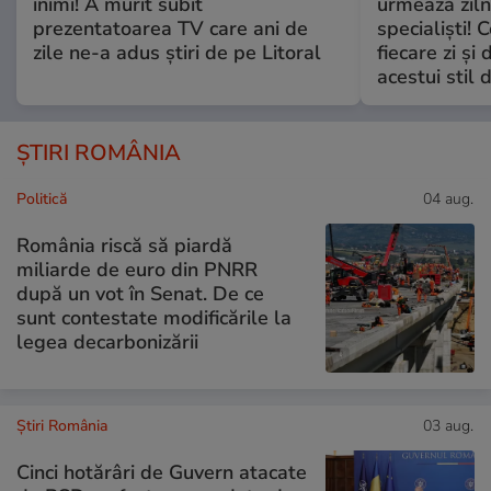
inimi! A murit subit
urmează zilni
prezentatoarea TV care ani de
specialiști! 
zile ne-a adus știri de pe Litoral
fiecare zi și 
acestui stil 
ȘTIRI ROMÂNIA
Politică
04 aug.
România riscă să piardă
miliarde de euro din PNRR
după un vot în Senat. De ce
sunt contestate modificările la
legea decarbonizării
Știri România
03 aug.
Cinci hotărâri de Guvern atacate