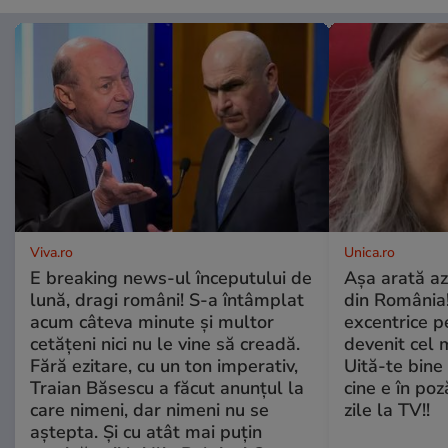
Viva.ro
Unica.ro
E breaking news-ul începutului de
Așa arată az
lună, dragi români! S-a întâmplat
din România!
acum câteva minute și multor
excentrice pe
cetățeni nici nu le vine să creadă.
devenit cel 
Fără ezitare, cu un ton imperativ,
Uită-te bine 
Traian Băsescu a făcut anunțul la
cine e în poz
care nimeni, dar nimeni nu se
zile la TV!!
aștepta. Și cu atât mai puțin