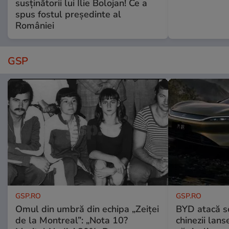
susținătorii lui Ilie Bolojan! Ce a
spus fostul președinte al
României
GSP
GSP.RO
GSP.RO
Omul din umbră din echipa „Zeiței
BYD atacă s
de la Montreal”: „Nota 10?
chinezii lans