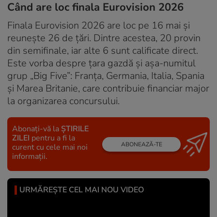
Când are loc finala Eurovision 2026
Finala Eurovision 2026 are loc pe 16 mai și
reunește 26 de țări. Dintre acestea, 20 provin
din semifinale, iar alte 6 sunt calificate direct.
Este vorba despre țara gazdă și așa-numitul
grup „Big Five”: Franța, Germania, Italia, Spania
și Marea Britanie, care contribuie financiar major
la organizarea concursului.
Abonați-vă la
ȘTIRILE
ZILEI
pentru a fi la
ABONEAZĂ-TE
curent cu cele mai noi
informații.
URMĂREȘTE CEL MAI NOU VIDEO