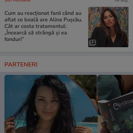
Stiri Mondene
04 aug.
Cum au reacționat fanii când au
aflat ce boală are Alina Pușcău.
Cât ar costa tratamentul:
„Încearcă să strângă și ea
fonduri”
PARTENERI