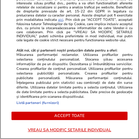
interesele si/sau profilul dvs., pentru a va oferi functionalitati aferente
retelelor de socializare si pentru a analiza traficul pe website. Beneficiati
Politică
04 aug.
de drepturile prevazute de art. 15-22 din GDPR in legatura cu
prelucrarea datelor cu caracter personal. Aceste drepturi pot fi exercitate
prin modalitatea indicata
aici
. Prin click pe “ACCEPT TOATE”, acceptati
România riscă să piardă
folosirea tuturor Tehnologiilor de tip Cookie, care implica inclusiv acceptul
miliarde de euro din PNRR
dvs. cu privire la stocarea/accesarea informatiilor de catre Vendor-ii cu
care colaboram. Prin click pe “VREAU SA MODIFIC SETARILE
după un vot în Senat. De ce
INDIVIDUAL” puteti schimba preferintele in mod individual, mai putin
cele legate de cookie strict necesare pentru functionarea website-ului.
sunt contestate modificările la
legea decarbonizării
Atât noi, cât și partenerii noștri prelucrăm datele pentru a oferi:
Măsurarea performanței reclamelor. Utilizarea profilurilor pentru
selectarea conținutului personalizat. Stocarea și/sau accesarea
informațiilor de pe un dispozitiv. Dezvoltarea și îmbunătățirea serviciilor.
Crearea profilurilor de conținut personalizat. Utilizarea profilurilor pentru
Politică
04 aug.
selectarea publicității personalizate. Crearea profilurilor pentru
publicitate personalizată. Măsurarea performanței conținutului.
Înțelegerea publicului prin statistici sau combinații de date din surse
diferite. Utilizarea datelor limitate pentru a selecta conținutul. Utilizarea
Nicușor Dan a promulgat legile
de date limitate pentru a selecta publicitatea. Date precise de geolocație
privind plafonarea prețului la
și identificarea prin scanarea dispozitivului.
carburanți și TVA de 9% la
Listă parteneri (furnizori)
locuințe
ACCEPT TOATE
VREAU SA MODIFIC SETARILE INDIVIDUAL