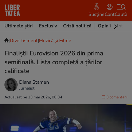
Susține
Cont
Caută
Ultimele știri
Exclusiv
Criză politică
Opinii
Intervi
|
Divertisment
|
Muzică și Filme
Finaliștii Eurovision 2026 din prima
semifinală. Lista completă a țărilor
calificate
Diana Stamen
Jurnalist
Actualizat pe 13 mai 2026, 00:34
3 comentarii