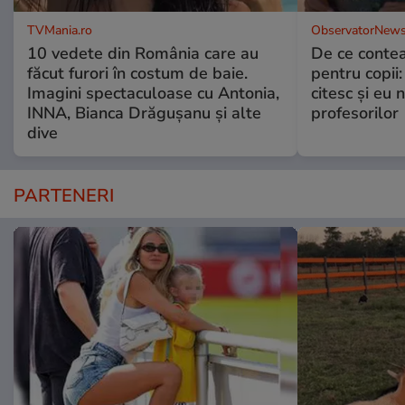
TVMania.ro
ObservatorNews
10 vedete din România care au
De ce contea
făcut furori în costum de baie.
pentru copii
Imagini spectaculoase cu Antonia,
citesc și eu 
INNA, Bianca Drăgușanu și alte
profesorilor
dive
PARTENERI