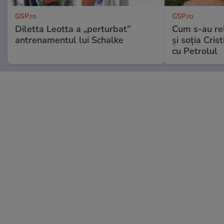
GSP.ro
GSP.ro
Diletta Leotta a „perturbat”
Cum s-au re
antrenamentul lui Schalke
și soția Cris
cu Petrolul