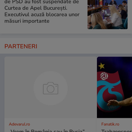
de PSD au fost suspendate de
Curtea de Apel București.
Executivul acuză blocarea unor
măsuri importante
PARTENERI
Adevarul.ro
Fanatik.ro
„Vrem în România sau în Rusia”.
Trabzonspor 