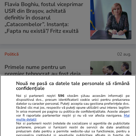
Flavia Boghiu, fostul viceprimar
USR din Brașov, achitată
definitiv în dosarul
„Catacombelor”. Instanța:
„Fapta nu există”/ Fritz exultă
Politică
02 aug.
Primele nume pentru un
premier tehnocrat au fost deja
avansate în negocierile politice.
Nouă ne pasă ca datele tale personale să rămână
Varianta respinsă categoric de
confidențiale
Nicușor Dan
Noi și partenerii noștri
596
stocăm și/sau accesăm informații pe
dispozitivul dvs., precum identificatorii cookie unici pentru prelucrarea
datelor cu caracter personal. Puteți accepta sau gestiona preferințele dvs.
făcând clic mai jos, respectiv vă puteți opune utilizării unui interes legitim
în orice moment pe pagina cu politica de confidențialitate. Aceste alegeri
vor fi raportate partenerilor noștri și nu vă vor afecta navigarea.
Mai
PARTENERI
multe detalii
Noi si partenerii nostri (retelele de socializare si agentiile de publicitate
partenere, precum si furnizorii nostri de servicii de date analitice)
prelucram date pentru a permite website-ului sa functioneze, pentru a
personaliza continutul si anunturile publicitare afisate in functie de