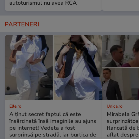
autoturismul nu avea RCA
PARTENERI
Elle.ro
Unica.ro
A ținut secret faptul că este
Mirabela Gră
însărcinată însă imaginile au ajuns
surprinzătoar
pe internet! Vedeta a fost
flancată de 
surprinsă pe stradă, iar burtica de
aflat despre