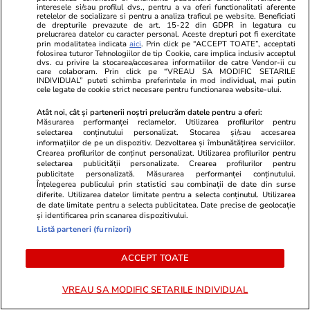
interesele si/sau profilul dvs., pentru a va oferi functionalitati aferente
retelelor de socializare si pentru a analiza traficul pe website. Beneficiati
de drepturile prevazute de art. 15-22 din GDPR in legatura cu
prelucrarea datelor cu caracter personal. Aceste drepturi pot fi exercitate
prin modalitatea indicata
aici
. Prin click pe “ACCEPT TOATE”, acceptati
folosirea tuturor Tehnologiilor de tip Cookie, care implica inclusiv acceptul
dvs. cu privire la stocarea/accesarea informatiilor de catre Vendor-ii cu
care colaboram. Prin click pe “VREAU SA MODIFIC SETARILE
INDIVIDUAL” puteti schimba preferintele in mod individual, mai putin
cele legate de cookie strict necesare pentru functionarea website-ului.
Atât noi, cât și partenerii noștri prelucrăm datele pentru a oferi:
Măsurarea performanței reclamelor. Utilizarea profilurilor pentru
selectarea conținutului personalizat. Stocarea și/sau accesarea
informațiilor de pe un dispozitiv. Dezvoltarea și îmbunătățirea serviciilor.
ZiaruldeIasi.ro
Fanatik.ro
Crearea profilurilor de conținut personalizat. Utilizarea profilurilor pentru
Motivul interesant pentru care o
Gigi Becali a
selectarea publicității personalizate. Crearea profilurilor pentru
publicitate personalizată. Măsurarea performanței conținutului.
elevă din rural cu o medie de top
cu care vind
Înțelegerea publicului prin statistici sau combinații de date din surse
la Evaluarea Națională a ales un
american și o
diferite. Utilizarea datelor limitate pentru a selecta conținutul. Utilizarea
de date limitate pentru a selecta publicitatea. Date precise de geolocație
liceu tehnologic. „Este o
și identificarea prin scanarea dispozitivului.
nebuloasă și pentru noi”
Listă parteneri (furnizori)
ACCEPT TOATE
ULTIMELE ȘTIRI
VREAU SA MODIFIC SETARILE INDIVIDUAL