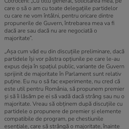
Cotroceni: „Cu titlu general, solicitarea mea, pe
care o să o am cu toate delegațiile partidelor
cu care ne vom întâlni, pentru oricare dintre
propunerile de Guvern, întrebarea mea va fi
dacă are sau dacă nu are negociată o
majoritate”.
„Așa cum văd eu din discuțiile preliminare, dacă
partidele își vor păstra opțiunile pe care le-au
expus deja în spațiul public, variante de Guvern
sprijinit de majoritate în Parlament sunt relativ
puține. Eu nu o să fac experimente, nu cred că
este util pentru România, să propunem premier
și să îi lăsăm pe ei să vadă dacă strâng sau nu o
majoritate. Vreau să obținem după discuțiile cu
partidele o propunere de premier și elemente
compatibile de program, pe chestiunile
esențiale, care să strângă o majoritate, înainte