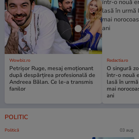
Wowbiz.ro
Redactia.ro
Petrișor Ruge, mesaj emoționant
O singură zo
după despărțirea profesională de
într-o nouă 
Andreea Bălan. Ce le-a transmis
lasă în urmă 
fanilor
mai norocoas
ani
POLITIC
Politică
03 aug.