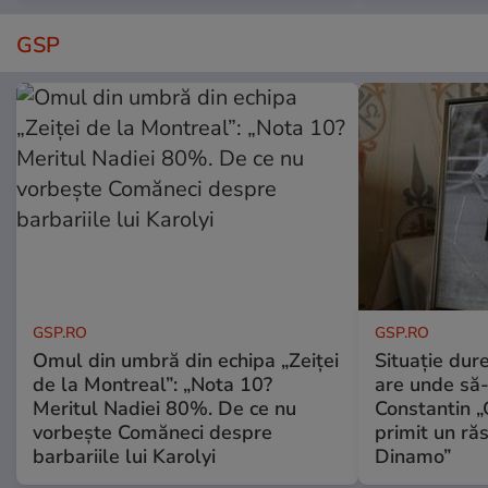
GSP
GSP.RO
GSP.RO
Omul din umbră din echipa „Zeiței
Situație dur
de la Montreal”: „Nota 10?
are unde să-
Meritul Nadiei 80%. De ce nu
Constantin 
vorbește Comăneci despre
primit un ră
barbariile lui Karolyi
Dinamo”