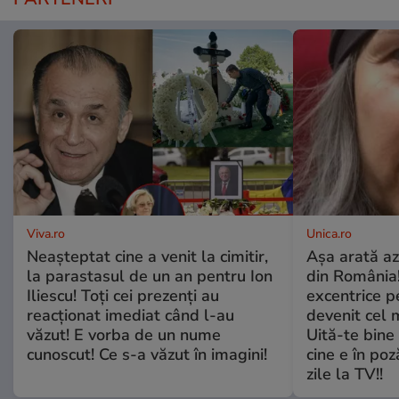
Viva.ro
Unica.ro
Neașteptat cine a venit la cimitir,
Așa arată az
la parastasul de un an pentru Ion
din România!
Iliescu! Toți cei prezenți au
excentrice pe
reacționat imediat când l-au
devenit cel 
văzut! E vorba de un nume
Uită-te bine 
cunoscut! Ce s-a văzut în imagini!
cine e în poz
zile la TV!!