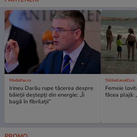
Mediafax.ro
StirileKanalD.ro
Irineu Darău rupe tăcerea despre
Femeie lovit
băieții deștepți din energie: „Îi
făcea plajă: „
bagă în fibrilații”
PROMO