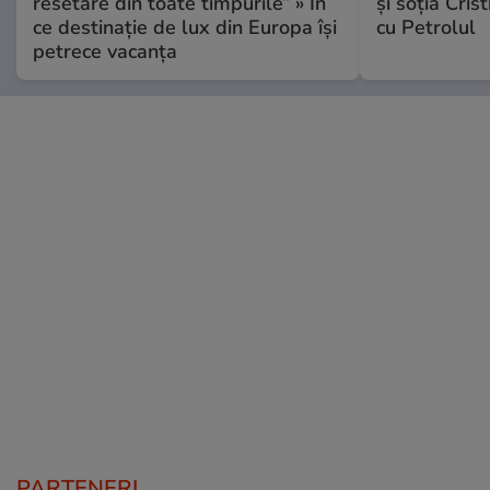
resetare din toate timpurile” » În
și soția Cris
ce destinație de lux din Europa își
cu Petrolul
petrece vacanța
PARTENERI