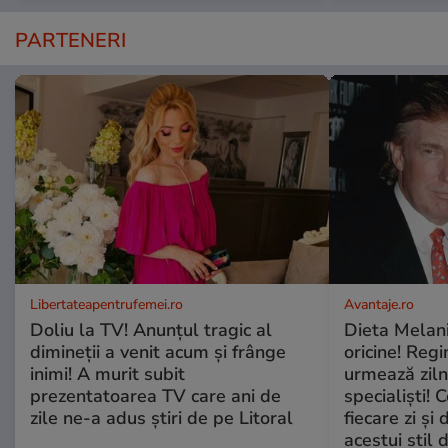
PARTENERI
Libertateapentrufemei.ro
Avantaje.ro
Doliu la TV! Anunțul tragic al
Dieta Melan
dimineții a venit acum și frânge
oricine! Regi
inimi! A murit subit
urmează zilni
prezentatoarea TV care ani de
specialiști! 
zile ne-a adus știri de pe Litoral
fiecare zi și 
acestui stil 