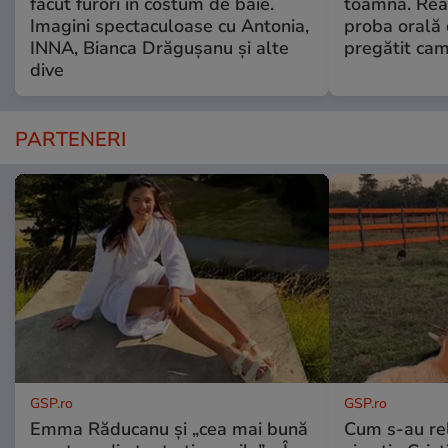
făcut furori în costum de baie.
toamnă. Reac
Imagini spectaculoase cu Antonia,
proba orală
INNA, Bianca Drăgușanu și alte
pregătit ca
dive
PARTENERI
GSP.ro
GSP.ro
Emma Răducanu și „cea mai bună
Cum s-au re