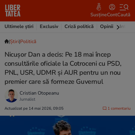
Susține
Cont
Caută
Ultimele știri
Exclusiv
Criză politică
Opinii
Intervi
|
Ştiri
|
Politică
Nicușor Dan a decis: Pe 18 mai încep
consultările oficiale la Cotroceni cu PSD,
PNL, USR, UDMR și AUR pentru un nou
premier care să formeze Guvernul
Cristian Otopeanu
Jurnalist
Actualizat pe 14 mai 2026, 09:05
1 comentariu