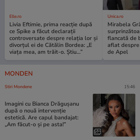
Elle.ro
Unica.ro
Livia Eftimie, prima reacție după
Mirabela Gră
ce Spike a făcut declarații
surprinzătoar
controversate despre relația lor și
flancată de 
divorțul ei de Cătălin Bordea: „E
aflat despre
viața mea, am trăit-o. Știu…”
de Apel
MONDEN
Stiri Mondene
15:46
Imagini cu Bianca Drăgușanu
după o nouă intervenție
estetică. Are capul bandajat:
„Am făcut-o și pe asta!”