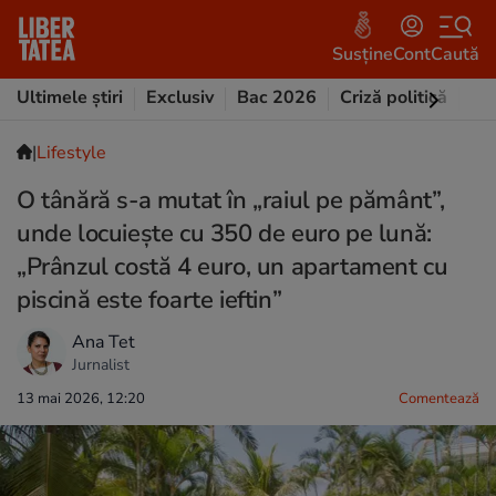
Susține
Cont
Caută
Ultimele știri
Exclusiv
Bac 2026
Criză politică
Opi
|
Lifestyle
O tânără s-a mutat în „raiul pe pământ”,
unde locuiește cu 350 de euro pe lună:
„Prânzul costă 4 euro, un apartament cu
piscină este foarte ieftin”
Ana Tet
Jurnalist
13 mai 2026, 12:20
Comentează