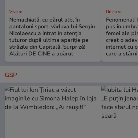
Viva.ro
Unica.ro
Nemachiată, cu părul alb, în
Fenomenal! 
pantaloni sport, văduva lui Sergiu
pus în umbră
Nicolaescu a intrat în atenția
femei ale pl
tuturor după ultima apariție pe
creat o adev
străzile din Capitală. Surpriză!
internet cu o
Alături DE CINE a apărut
care a stârni
GSP