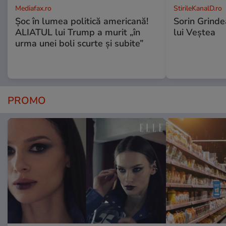
Mediafax.ro
StirileKanalD.ro
Șoc în lumea politică americană!
Sorin Grinde
ALIATUL lui Trump a murit „în
lui Veștea
urma unei boli scurte și subite”
PROMO