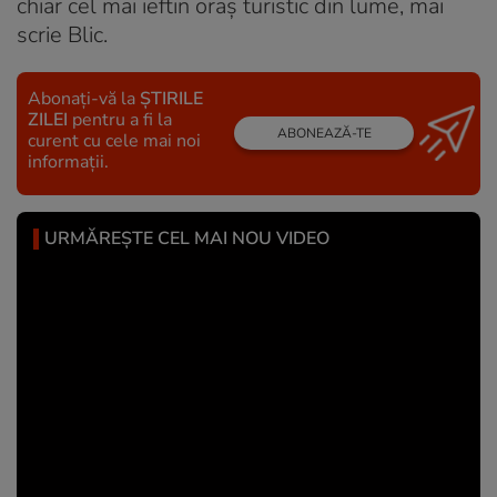
chiar cel mai ieftin oraș turistic din lume, mai
scrie Blic.
Abonați-vă la
ȘTIRILE
ZILEI
pentru a fi la
ABONEAZĂ-TE
curent cu cele mai noi
informații.
URMĂREȘTE CEL MAI NOU VIDEO