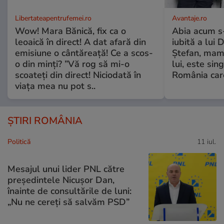
Libertateapentrufemei.ro
Avantaje.ro
Wow! Mara Bănică, fix ca o
Abia acum s-
leoaică în direct! A dat afară din
iubită a lui 
emisiune o cântăreață! Ce a scos-
Ștefan, mama 
o din minți? ”Vă rog să mi-o
lui, este si
scoateți din direct! Niciodată în
România care
viața mea nu pot s..
ȘTIRI ROMÂNIA
Politică
11 iul.
Mesajul unui lider PNL către
președintele Nicușor Dan,
înainte de consultările de luni:
„Nu ne cereți să salvăm PSD”