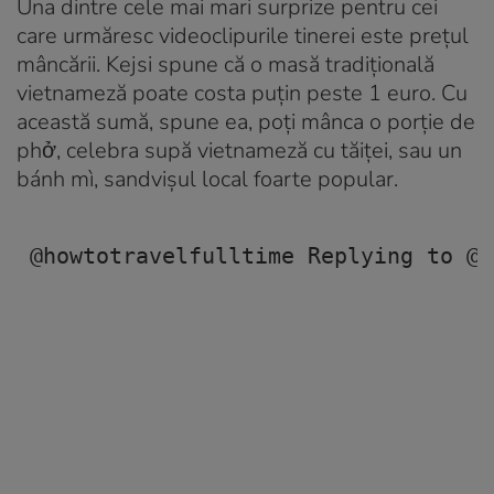
Una dintre cele mai mari surprize pentru cei
care urmăresc videoclipurile tinerei este prețul
mâncării. Kejsi spune că o masă tradițională
vietnameză poate costa puțin peste 1 euro. Cu
această sumă, spune ea, poți mânca o porție de
phở, celebra supă vietnameză cu tăiței, sau un
bánh mì, sandvișul local foarte popular.
@howtotravelfulltime
 Replying to @k