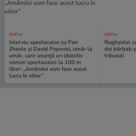
GSP.ro
GSP.ro
Interviu spectaculos cu Pan
Rugbystul ca
Zhanle și David Popovici, umăr la
doi bărbați ș
umăr, care anunță un obiectiv
tribunal
comun spectaculos la 100 m
liber: „Amândoi vom face acest
lucru în viitor”