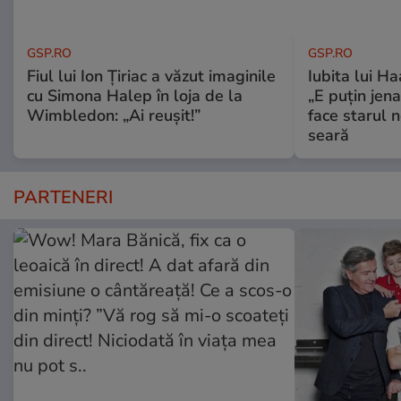
GSP.RO
GSP.RO
Fiul lui Ion Țiriac a văzut imaginile
Iubita lui Ha
cu Simona Halep în loja de la
„E puțin jen
Wimbledon: „Ai reușit!”
face starul n
seară
PARTENERI