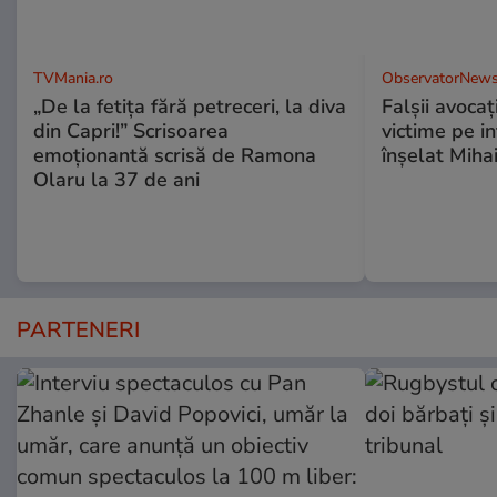
TVMania.ro
ObservatorNews
„De la fetița fără petreceri, la diva
Falşii avocaţ
din Capri!” Scrisoarea
victime pe i
emoționantă scrisă de Ramona
înşelat Mihai
Olaru la 37 de ani
PARTENERI