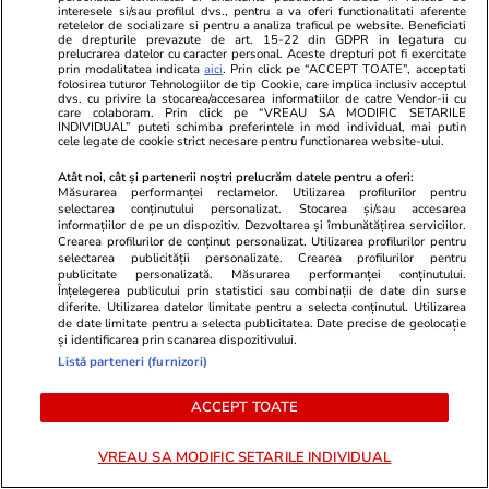
interesele si/sau profilul dvs., pentru a va oferi functionalitati aferente
cu subînțeles pentru Bogdan de
restul pasag
retelelor de socializare si pentru a analiza traficul pe website. Beneficiati
la Ploiești: „Să-i dea Dumnezeu
de drepturile prevazute de art. 15-22 din GDPR in legatura cu
prelucrarea datelor cu caracter personal. Aceste drepturi pot fi exercitate
după suflet”
prin modalitatea indicata
aici
. Prin click pe “ACCEPT TOATE”, acceptati
folosirea tuturor Tehnologiilor de tip Cookie, care implica inclusiv acceptul
dvs. cu privire la stocarea/accesarea informatiilor de catre Vendor-ii cu
care colaboram. Prin click pe “VREAU SA MODIFIC SETARILE
INDIVIDUAL” puteti schimba preferintele in mod individual, mai putin
POLITIC
cele legate de cookie strict necesare pentru functionarea website-ului.
Atât noi, cât și partenerii noștri prelucrăm datele pentru a oferi:
Politică
15:37
Măsurarea performanței reclamelor. Utilizarea profilurilor pentru
selectarea conținutului personalizat. Stocarea și/sau accesarea
Calculele lui Ilie Bolojan: câte
informațiilor de pe un dispozitiv. Dezvoltarea și îmbunătățirea serviciilor.
Crearea profilurilor de conținut personalizat. Utilizarea profilurilor pentru
poduri și pasaje rutiere s-ar
selectarea publicității personalizate. Crearea profilurilor pentru
putea construi în România, dacă
publicitate personalizată. Măsurarea performanței conținutului.
Înțelegerea publicului prin statistici sau combinații de date din surse
statul nu ar mai risipi banii.
diferite. Utilizarea datelor limitate pentru a selecta conținutul. Utilizarea
„Cheltuielile sunt la jumătate
de date limitate pentru a selecta publicitatea. Date precise de geolocație
faţă de 2024”
și identificarea prin scanarea dispozitivului.
Listă parteneri (furnizori)
ACCEPT TOATE
Politică
14:27
VREAU SA MODIFIC SETARILE INDIVIDUAL
Nicușor Dan îi cheamă luni la
consultări pe liderii fostei