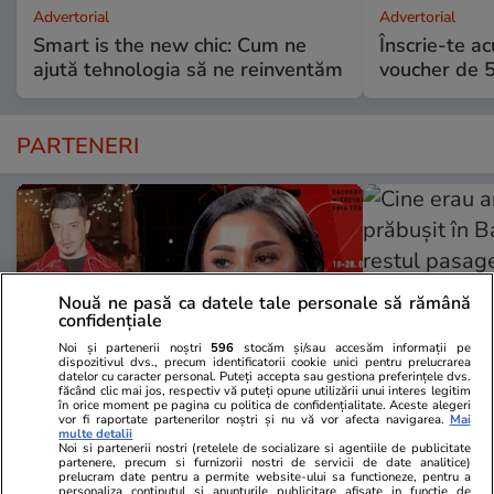
Advertorial
Advertorial
Smart is the new chic: Cum ne
Înscrie-te ac
ajută tehnologia să ne reinventăm
voucher de 5
PARTENERI
Nouă ne pasă ca datele tale personale să rămână
confidențiale
Noi și partenerii noștri
596
stocăm și/sau accesăm informații pe
dispozitivul dvs., precum identificatorii cookie unici pentru prelucrarea
datelor cu caracter personal. Puteți accepta sau gestiona preferințele dvs.
făcând clic mai jos, respectiv vă puteți opune utilizării unui interes legitim
în orice moment pe pagina cu politica de confidențialitate. Aceste alegeri
vor fi raportate partenerilor noștri și nu vă vor afecta navigarea.
Mai
multe detalii
Wowbiz.ro
Redactia.ro
Noi si partenerii nostri (retelele de socializare si agentiile de publicitate
„Nu vreau să-i mai pronunț
Cine erau arti
partenere, precum si furnizorii nostri de servicii de date analitice)
prelucram date pentru a permite website-ului sa functioneze, pentru a
numele”. Cristina Pucean, mesaj
prăbușit în 
personaliza continutul si anunturile publicitare afisate in functie de