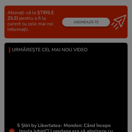
Abonați-vă la
ȘTIRILE
ZILEI
pentru a fi la
ABONEAZĂ-TE
curent cu cele mai noi
informații.
URMĂREȘTE CEL MAI NOU VIDEO
5 Știri by Libertatea- Monden: Când începe
„Insula Iubirii”/ Loredana era să aterizeze cu