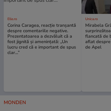
Elle.ro
Unica.ro
Corina Caragea, reacție tranșantă
Mirabela Gră
despre comentariile negative.
surprinzătoar
Prezentatoarea a dezvăluit că a
flancată de 
fost jignită și amenințată: „Un
aflat despre
lucru cred că e important de spus
de Apel
clar...”
MONDEN