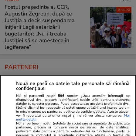
Fostul președinte al CCR,
Analiză
Augustin Zegrean, după ce
Justiția a decis suspendarea
inițierii Legii salarizării
bugetarilor: „Nu-i treaba
Justiției să se amestece în
legiferare”
PARTENERI
Nouă ne pasă ca datele tale personale să rămână
confidențiale
Noi și partenerii noștri
596
stocăm și/sau accesăm informații pe
dispozitivul dvs., precum identificatorii cookie unici pentru prelucrarea
datelor cu caracter personal. Puteți accepta sau gestiona preferințele dvs.
făcând clic mai jos, respectiv vă puteți opune utilizării unui interes legitim
în orice moment pe pagina cu politica de confidențialitate. Aceste alegeri
vor fi raportate partenerilor noștri și nu vă vor afecta navigarea.
Mai
multe detalii
Noi si partenerii nostri (retelele de socializare si agentiile de publicitate
partenere, precum si furnizorii nostri de servicii de date analitice)
prelucram date pentru a permite website-ului sa functioneze, pentru a
personaliza continutul si anunturile publicitare afisate in functie de