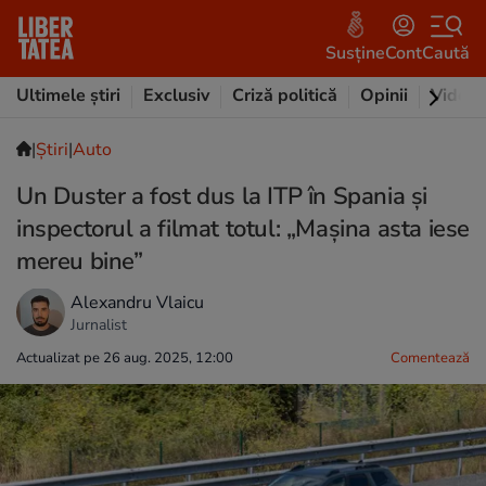
Susține
Cont
Caută
Ultimele știri
Exclusiv
Criză politică
Opinii
Video
|
Ştiri
|
Auto
Un Duster a fost dus la ITP în Spania și
inspectorul a filmat totul: „Mașina asta iese
mereu bine”
Alexandru Vlaicu
Jurnalist
Actualizat pe 26 aug. 2025, 12:00
Comentează