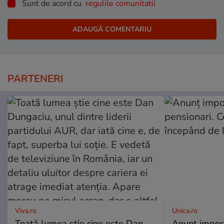
Sunt de acord cu
regulile comunitatii
PARTENERI
Viva.ro
Unica.ro
Toată lumea știe cine este Dan
Anunț impor