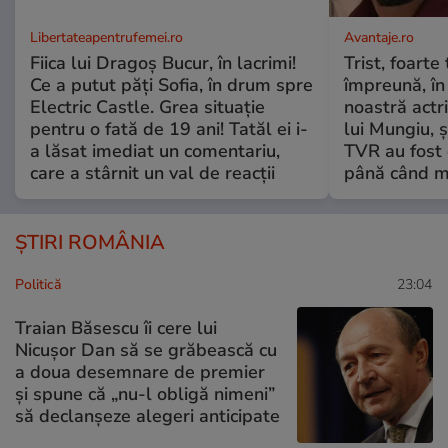
Libertateapentrufemei.ro
Avantaje.ro
Fiica lui Dragoș Bucur, în lacrimi!
Trist, foarte
Ce a putut păți Sofia, în drum spre
împreună, în
Electric Castle. Grea situație
noastră actri
pentru o fată de 19 ani! Tatăl ei i-
lui Mungiu, ș
a lăsat imediat un comentariu,
TVR au fost 
care a stârnit un val de reacții
până când mo
ȘTIRI ROMÂNIA
Politică
23:04
Traian Băsescu îi cere lui
Nicușor Dan să se grăbească cu
a doua desemnare de premier
și spune că „nu-l obligă nimeni”
să declanșeze alegeri anticipate