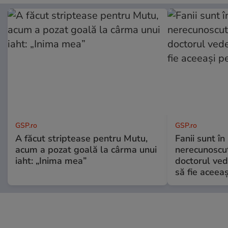
GSP.ro
GSP.ro
A făcut striptease pentru Mutu,
Fanii sunt în 
acum a pozat goală la cârma unui
nerecunoscut
iaht: „Inima mea”
doctorul ved
să fie aceea