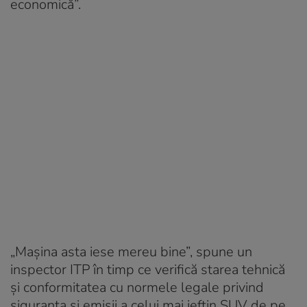
economică”.
„Mașina asta iese mereu bine”, spune un
inspector ITP în timp ce verifică starea tehnică
și conformitatea cu normele legale privind
siguranța și emisii a celui mai ieftin SUV de pe