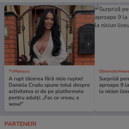
TVMania.ro
ObservatorNews
A rupt tăcerea fără nicio rușine!
Surpriză pen
Daniela Crudu spune totul despre
aproape 9 la
activitatea ei de pe platformele
la niciun lice
pentru adulți: „Fac ce vreau, e
wow!”
PARTENERI