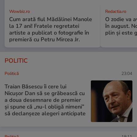
Wowbiz.ro
Redactia.ro
Cum arată fiul Mădălinei Manole
O zodie va a
la 17 ani! Fratele regretatei
în august. No
artiste a publicat o fotografie în
plin și este 
premieră cu Petru Mircea Jr.
POLITIC
Politică
23:04
Traian Băsescu îi cere lui
Nicușor Dan să se grăbească cu
a doua desemnare de premier
și spune că „nu-l obligă nimeni”
să declanșeze alegeri anticipate
Politică
18:11