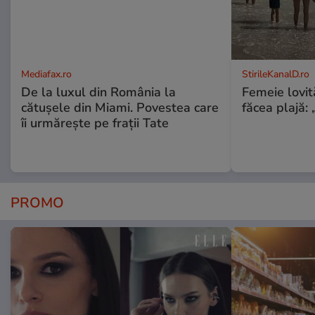
Mediafax.ro
StirileKanalD.ro
De la luxul din România la
Femeie lovit
cătușele din Miami. Povestea care
făcea plajă: „
îi urmărește pe frații Tate
PROMO