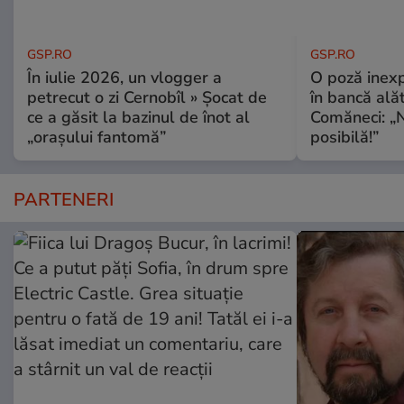
GSP.RO
GSP.RO
În iulie 2026, un vlogger a
O poză inexp
petrecut o zi Cernobîl » Șocat de
în bancă ală
ce a găsit la bazinul de înot al
Comăneci: „N
„orașului fantomă”
posibilă!”
PARTENERI