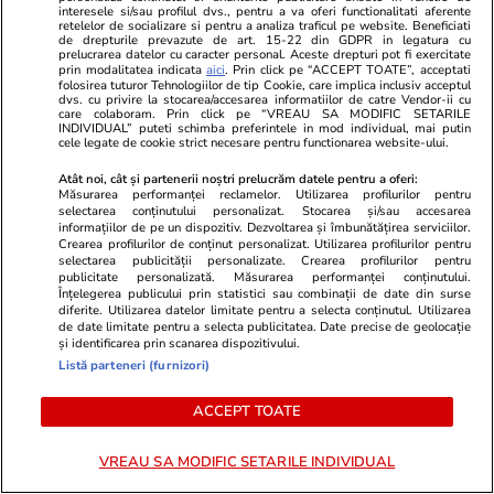
interesele si/sau profilul dvs., pentru a va oferi functionalitati aferente
retelelor de socializare si pentru a analiza traficul pe website. Beneficiati
ZiaruldeIasi.ro
Fanatik.ro
de drepturile prevazute de art. 15-22 din GDPR in legatura cu
prelucrarea datelor cu caracter personal. Aceste drepturi pot fi exercitate
Proiectul imobiliar pregătit lângă
Protest uluit
prin modalitatea indicata
aici
. Prin click pe “ACCEPT TOATE”, acceptati
folosirea tuturor Tehnologiilor de tip Cookie, care implica inclusiv acceptul
Lidl Moara de Foc este scos la
Fotbalistul c
dvs. cu privire la stocarea/accesarea informatiilor de catre Vendor-ii cu
vânzare. Dezvoltatorul este
Radu Drăguș
care colaboram. Prin click pe “VREAU SA MODIFIC SETARILE
INDIVIDUAL” puteti schimba preferintele in mod individual, mai putin
asociat în piață cu un alt proiect
gazon, iar an
cele legate de cookie strict necesare pentru functionarea website-ului.
de anvergură
să anuleze ș
Atât noi, cât și partenerii noștri prelucrăm datele pentru a oferi:
Măsurarea performanței reclamelor. Utilizarea profilurilor pentru
selectarea conținutului personalizat. Stocarea și/sau accesarea
informațiilor de pe un dispozitiv. Dezvoltarea și îmbunătățirea serviciilor.
Crearea profilurilor de conținut personalizat. Utilizarea profilurilor pentru
ULTIMELE ȘTIRI
selectarea publicității personalizate. Crearea profilurilor pentru
publicitate personalizată. Măsurarea performanței conținutului.
Înțelegerea publicului prin statistici sau combinații de date din surse
diferite. Utilizarea datelor limitate pentru a selecta conținutul. Utilizarea
Știri Externe
23:27
de date limitate pentru a selecta publicitatea. Date precise de geolocație
Pompierii italieni luptă cu zeci de incendii de
și identificarea prin scanarea dispozitivului.
Listă parteneri (furnizori)
vegetație în Sicilia. Temperaturile în orașul
italian au ajuns la 45 de grade Celsius
ACCEPT TOATE
VREAU SA MODIFIC SETARILE INDIVIDUAL
Politică
23:04