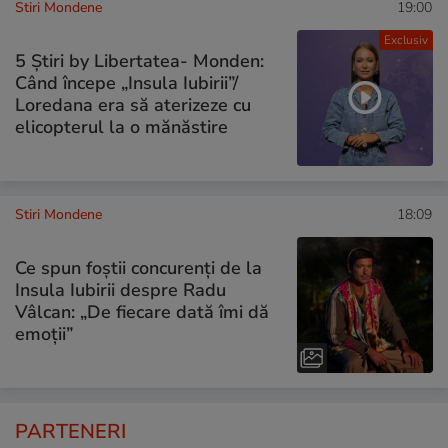
Stiri Mondene
19:00
Exclusiv
5 Știri by Libertatea- Monden:
Când începe „Insula Iubirii”/
Loredana era să aterizeze cu
elicopterul la o mănăstire
Stiri Mondene
18:09
Ce spun foștii concurenți de la
Insula Iubirii despre Radu
Vâlcan: „De fiecare dată îmi dă
emoții”
PARTENERI