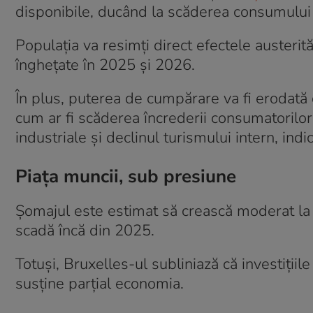
disponibile, ducând la scăderea consumului i
Populația va resimți direct efectele austerită
înghețate în 2025 și 2026.
În plus, puterea de cumpărare va fi erodată d
cum ar fi scăderea încrederii consumatorilor,
industriale și declinul turismului intern, ind
Piața muncii, sub presiune
Șomajul este estimat să crească moderat la 
scadă încă din 2025.
Totuși, Bruxelles-ul subliniază că investițiil
susține parțial economia.