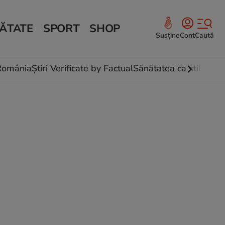
ĂTATE
SPORT
SHOP
Susține
Cont
Caută
Sănătate și Fitness
ce
 culinare
-România
Știri Verificate by Factual
Sănătatea ca stil de vi
 și legume
rea plantelor