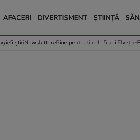
AFACERI
DIVERTISMENT
ȘTIINȚĂ
SĂN
Bani și Afaceri
Monden
Știri Știință
Știri 
Auto
Horoscop
Schimbări climati
Relații
Locuri de muncă
Muzică și Filme
Rețete
ogie
5 știri
Newslettere
Bine pentru tine
115 ani Elveția
Imobiliare.ro
Vacanțe și Cultură
Fructe
eJobs.ro
Îngriji