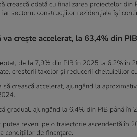
 să crească odată cu finalizarea proiectelor din 
ar sectorul construcțiilor rezidențiale își cont
va crește accelerat, la 63,4% din PIB
reptat, de la 7,9% din PIB în 2025 la 6,2% în 2
e, creșterii taxelor și reducerii cheltuielilor c
ua să crească accelerat, ajungând la aproximat
2024.
că gradual, ajungând la 6,4% din PIB până în 
putea reveni pe o traiectorie ascendentă în 2
 condițiilor de finanțare.