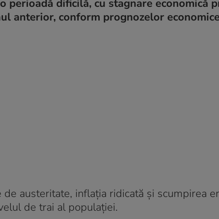
 perioadă dificilă, cu stagnare economică 
nul anterior, conform prognozelor economice
e austeritate, inflația ridicată și scumpirea e
elul de trai al populației.