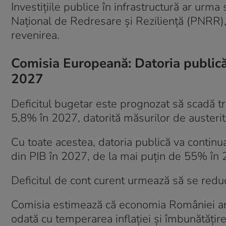
Investițiile publice în infrastructură ar urma
Național de Redresare și Reziliență (PNRR), i
revenirea.
Comisia Europeană: Datoria publică 
2027
Deficitul bugetar este prognozat să scadă t
5,8% în 2027, datorită măsurilor de austeritat
Cu toate acestea, datoria publică va contin
din PIB în 2027, de la mai puțin de 55% în 
Deficitul de cont curent urmează să se redu
Comisia estimează că economia României ar 
odată cu temperarea inflației și îmbunătățirea