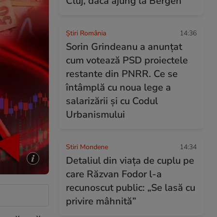
Cluj, dacă ajung la Bergen
Știri România
14:36
Sorin Grindeanu a anunțat
cum votează PSD proiectele
restante din PNRR. Ce se
întâmplă cu noua lege a
salarizării și cu Codul
Urbanismului
Stiri Mondene
14:34
Detaliul din viața de cuplu pe
care Răzvan Fodor l-a
recunoscut public: „Se lasă cu
privire mâhnită”