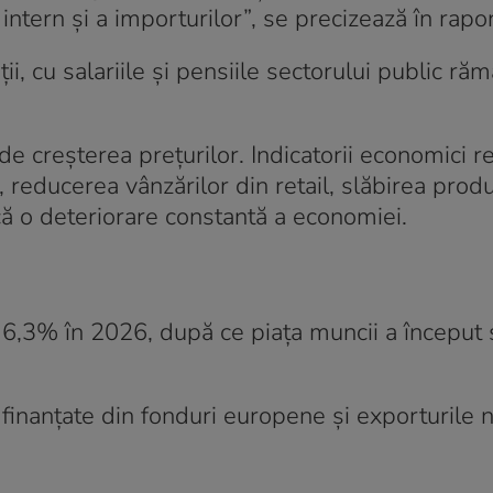
ntern și a importurilor”, se precizează în rapor
ții, cu salariile și pensiile sectorului public r
e creșterea prețurilor. Indicatorii economici re
 reducerea vânzărilor din retail, slăbirea produ
ică o deteriorare constantă a economiei.
6,3% în 2026, după ce piața muncii a început 
e finanțate din fonduri europene și exporturile 