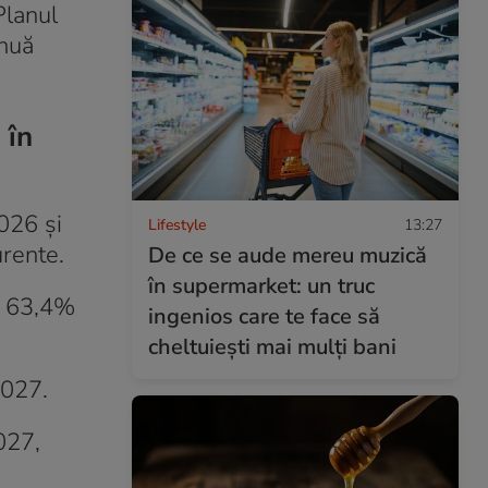
Planul
inuă
 în
026 și
Lifestyle
13:27
urente.
De ce se aude mereu muzică
în supermarket: un truc
iv 63,4%
ingenios care te face să
cheltuiești mai mulți bani
2027.
027,