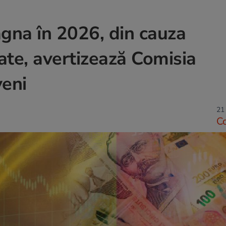
gna în 2026, din cauza
dicate, avertizează Comisia
veni
21
C