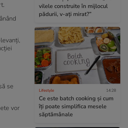
t.
vilele construite în mijlocul
pădurii, v-ați mirat?”
ămânând
levanți,
cției
să se
Lifestyle
14:28
Ce este batch cooking și cum
îți poate simplifica mesele
nete vor
săptămânale