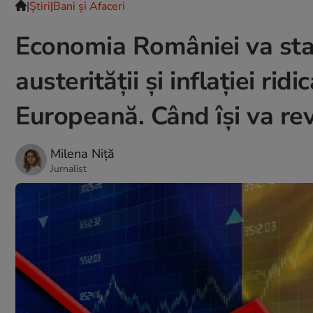
|
Ştiri
|
Bani și Afaceri
Economia României va sta
austerităţii şi inflaţiei ri
Europeană. Când își va re
Milena Niță
Jurnalist