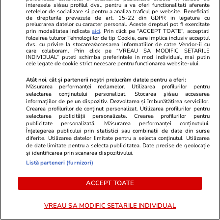
interesele si/sau profilul dvs., pentru a va oferi functionalitati aferente
de anvergură
excluderea 
retelelor de socializare si pentru a analiza traficul pe website. Beneficiati
de drepturile prevazute de art. 15-22 din GDPR in legatura cu
prelucrarea datelor cu caracter personal. Aceste drepturi pot fi exercitate
prin modalitatea indicata
aici
. Prin click pe “ACCEPT TOATE”, acceptati
folosirea tuturor Tehnologiilor de tip Cookie, care implica inclusiv acceptul
dvs. cu privire la stocarea/accesarea informatiilor de catre Vendor-ii cu
ULTIMELE ȘTIRI
care colaboram. Prin click pe “VREAU SA MODIFIC SETARILE
INDIVIDUAL” puteti schimba preferintele in mod individual, mai putin
cele legate de cookie strict necesare pentru functionarea website-ului.
Știri România
11:48
Atât noi, cât și partenerii noștri prelucrăm datele pentru a oferi:
Măsurarea performanței reclamelor. Utilizarea profilurilor pentru
Nicușor Dan a ajuns cu trenul la Kiev pentru
selectarea conținutului personalizat. Stocarea și/sau accesarea
Summitul Ucraina – Europa de Sud-Est. Cine l-
informațiilor de pe un dispozitiv. Dezvoltarea și îmbunătățirea serviciilor.
Crearea profilurilor de conținut personalizat. Utilizarea profilurilor pentru
a așteptat în gară
selectarea publicității personalizate. Crearea profilurilor pentru
publicitate personalizată. Măsurarea performanței conținutului.
Înțelegerea publicului prin statistici sau combinații de date din surse
diferite. Utilizarea datelor limitate pentru a selecta conținutul. Utilizarea
de date limitate pentru a selecta publicitatea. Date precise de geolocație
Știri Externe
11:43
și identificarea prin scanarea dispozitivului.
Țara în care se vorbesc 843 de limbi, deși are
Listă parteneri (furnizori)
mai puțin de 12 milioane de locuitori. La polul
ACCEPT TOATE
opus, Coreea de Nord are doar două
VREAU SA MODIFIC SETARILE INDIVIDUAL
Stiri Mondene
11:40