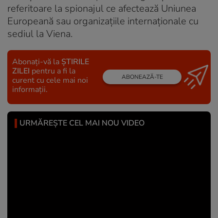
referitoare la spionajul ce afectează Uniunea
Europeană sau organizațiile internaționale cu
sediul la Viena.
Abonați-vă la
ȘTIRILE
ZILEI
pentru a fi la
ABONEAZĂ-TE
curent cu cele mai noi
informații.
URMĂREȘTE CEL MAI NOU VIDEO