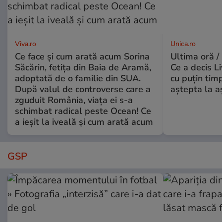
Viva.ro
Unica.ro
Ce face și cum arată acum Sorina
Ultima oră /
Săcărin, fetița din Baia de Aramă,
Ce a decis L
adoptată de o familie din SUA.
cu puțin tim
După valul de controverse care a
aștepta la a
zguduit România, viața ei s-a
schimbat radical peste Ocean! Ce
a ieșit la iveală și cum arată acum
GSP