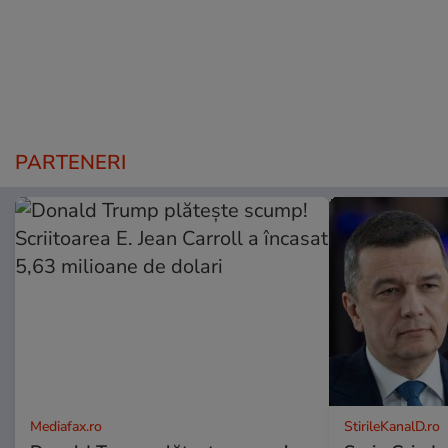
PARTENERI
Mediafax.ro
StirileKanalD.ro