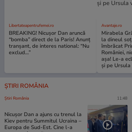
Libertateapentrufemei.ro
Avantaje.ro
BREAKING! Nicușor Dan aruncă
Mirabela Grăd
“bomba” direct de la Paris! Anunț
la dineul so
tranșant, de interes national: “Nu
îmbrăcat Pr
exclud…”
României, ni
așa! Le-a ec
și pe Ursula
ȘTIRI ROMÂNIA
Știri România
11:48
Nicușor Dan a ajuns cu trenul la
Kiev pentru Summitul Ucraina –
Europa de Sud-Est. Cine l-a