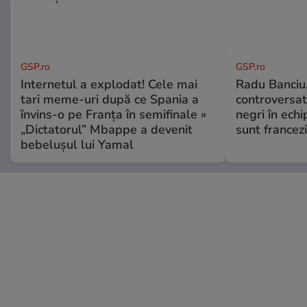
GSP.ro
GSP.ro
Internetul a explodat! Cele mai
Radu Banciu
tari meme-uri după ce Spania a
controversat:
învins-o pe Franța în semifinale »
negri în echi
„Dictatorul” Mbappe a devenit
sunt francezi
bebelușul lui Yamal