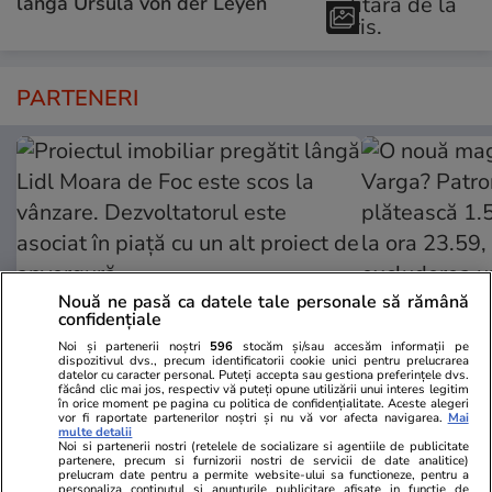
lângă Ursula von der Leyen
PARTENERI
Nouă ne pasă ca datele tale personale să rămână
confidențiale
Noi și partenerii noștri
596
stocăm și/sau accesăm informații pe
dispozitivul dvs., precum identificatorii cookie unici pentru prelucrarea
datelor cu caracter personal. Puteți accepta sau gestiona preferințele dvs.
ZiaruldeIasi.ro
Fanatik.ro
făcând clic mai jos, respectiv vă puteți opune utilizării unui interes legitim
în orice moment pe pagina cu politica de confidențialitate. Aceste alegeri
Proiectul imobiliar pregătit lângă
O nouă magie
vor fi raportate partenerilor noștri și nu vă vor afecta navigarea.
Mai
multe detalii
Lidl Moara de Foc este scos la
Varga? Patro
Noi si partenerii nostri (retelele de socializare si agentiile de publicitate
vânzare. Dezvoltatorul este
plătească 1.
partenere, precum si furnizorii nostri de servicii de date analitice)
prelucram date pentru a permite website-ului sa functioneze, pentru a
asociat în piață cu un alt proiect
la ora 23.59,
personaliza continutul si anunturile publicitare afisate in functie de