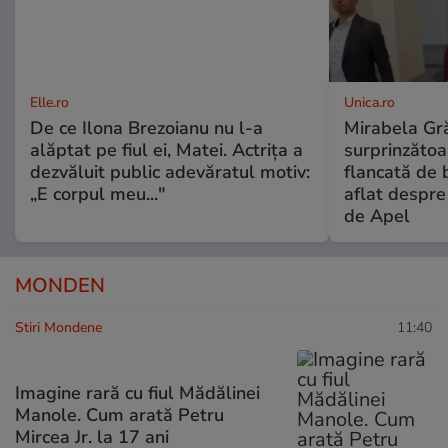
Elle.ro
Unica.ro
De ce Ilona Brezoianu nu l-a
Mirabela Gră
alăptat pe fiul ei, Matei. Actrița a
surprinzătoar
dezvăluit public adevăratul motiv:
flancată de 
„E corpul meu..."
aflat despre
de Apel
MONDEN
Stiri Mondene
11:40
Imagine rară cu fiul Mădălinei
Manole. Cum arată Petru
Mircea Jr. la 17 ani