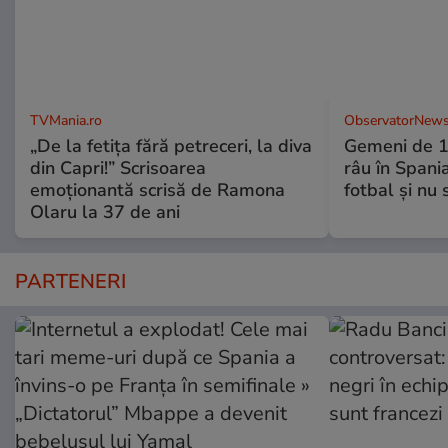
TVMania.ro
ObservatorNews
„De la fetița fără petreceri, la diva
Gemeni de 11
din Capri!” Scrisoarea
râu în Spani
emoționantă scrisă de Ramona
fotbal şi nu
Olaru la 37 de ani
PARTENERI