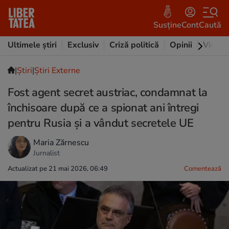
Susține
Cont
Caută
Ultimele știri
Exclusiv
Criză politică
Opinii
Video
|
Ştiri
|
Știri Externe
Fost agent secret austriac, condamnat la
închisoare după ce a spionat ani întregi
pentru Rusia și a vândut secretele UE
Maria Zărnescu
Jurnalist
Actualizat pe 21 mai 2026, 06:49
Comentează