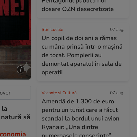
Pentagonul publică noi
dosare OZN desecretizate
Știri Locale
07 aug.
Un copil de doi ani a rămas
cu mâna prinsă într-o mașină
de tocat. Pompierii au
demontat aparatul în sala de
operații
cover
Vacanțe și Cultură
07 aug.
Amendă de 1.300 de euro
 la
pentru un turist care a făcut
 natură să
scandal la bordul unui avion
Ryanair: „Una dintre
conomia
numeroasele consecințe”