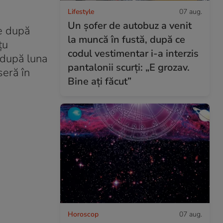
Lifestyle
07 aug.
Un șofer de autobuz a venit
de după
la muncă în fustă, după ce
țu
codul vestimentar i-a interzis
 după luna
pantalonii scurți: „E grozav.
seră în
Bine ați făcut”
Horoscop
07 aug.