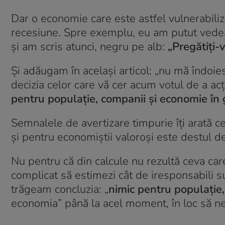
Dar o economie care este astfel vulnerabili
recesiune. Spre exemplu, eu am putut vedea in
și am scris atunci, negru pe alb:
„Pregătiți
Și adăugam în același articol: „nu mă îndoies
decizia celor care vă cer acum votul de a ac
pentru populație, companii și economie în
Semnalele de avertizare timpurie îți arată c
și pentru economiștii valoroși este destul de
Nu pentru că din calcule nu rezultă ceva car
complicat să estimezi cât de iresponsabili sun
trăgeam concluzia: „
nimic pentru populație,
economia” până la acel moment, în loc să ne s