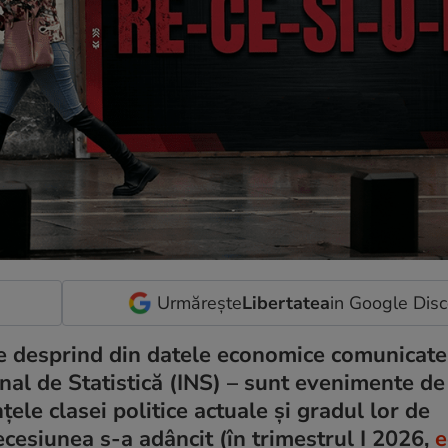
Urmărește
Libertatea
in Google Dis
se desprind din datele economice comunicate
onal de Statistică (INS) – sunt evenimente de
le clasei politice actuale și gradul lor de
recesiunea s-a adâncit (în trimestrul I 2026,
e