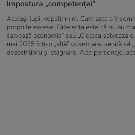
Impostura „competenței”
Aceiași lupi, vopsiți în oi. Cam asta a îns
propriile excese. Diferența este că nu au m
salvează economia” sau „Ciolacu salvează ec
mai 2025 într-o „altă” guvernare, venită să 
dezechilibru și stagnare. Alte personaje, ace