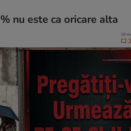
7% nu este ca oricare alta
19 ma
2