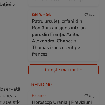
ației a
Știri România
07 aug.
Patru ursuleți orfani din
România au ajuns într-un
parc din Franța. Anita,
Alexandra, Chance și
Thomas i-au cucerit pe
francezi
Citește mai multe
TRENDING
observată
siunea a
Horoscop
07 aug.
 statistic
Horoscop Urania | Previziuni