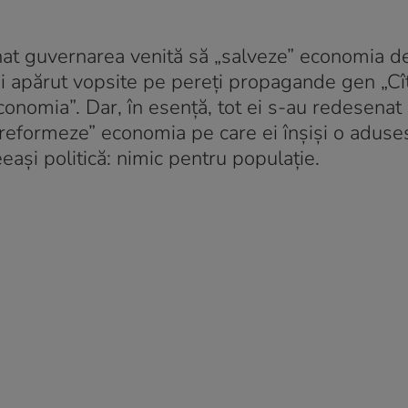
emnat guvernarea venită să „salveze” economia 
ai apărut vopsite pe pereți propagande gen „Cî
onomia”. Dar, în esență, tot ei s-au redesenat
„reformeze” economia pe care ei înșiși o aduse
eași politică: nimic pentru populație.