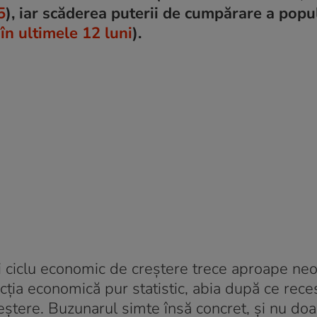
5
), iar scăderea puterii de cumpărare a popul
în ultimele 12 luni
).
i ciclu economic de creștere trece aproape ne
cția economică pur statistic, abia după ce rece
ștere. Buzunarul simte însă concret, și nu doar