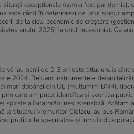
e situații excepționale (cum a fost pandemia): 
ma este când îți deteriorezi de unul singur am
cerii de la ciclu economic de creștere (gestion
ătatea anului 2025) la unul recesionist. Ca ac
ie vă iau banii de 2-3 ori este titlul unuia dint
brie 2024. Reluam instrumentele decapitalizări
mai mari dobânzi din UE (mulțumim BNR), liber
, prin care am putut identifica și avertiza public
 spirale a îndatorării nesustenabilă. Arătam a
nă la titularul vremurilor Ciolacu, au pus Româ
zând profiturile speculative și jumulind populați