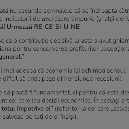
zată nu ascunde semnalele că se îndreaptă căt
dicatorii de avertizare timpurie (și alții deriv
-vă! Urmează RE-CE-SI-U-NE!
c că o contribuție decisivă la asta a avut ghion
ționa pentru conservarea profiturilor excepțion
 general
.”
el mai adesea că economia își schimbă sensul, 
 dificil să anticipeze dimensiunea recesiunii.
e să poată fi fundamentat, ci pentru că este de
t cei care iau decizii economice. În același art
 totul împotriva ei”
(referitor la cei care „salv
alveze pe toți de ei înșiși).