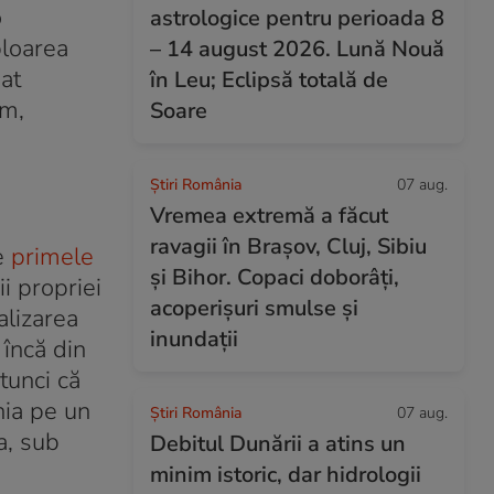
o
astrologice pentru perioada 8
ploarea
– 14 august 2026. Lună Nouă
at
în Leu; Eclipsă totală de
um,
Soare
Știri România
07 aug.
Vremea extremă a făcut
ravagii în Brașov, Cluj, Sibiu
re
primele
și Bihor. Copaci doborâți,
i propriei
acoperișuri smulse și
alizarea
inundații
 încă din
tunci că
nia pe un
Știri România
07 aug.
a, sub
Debitul Dunării a atins un
minim istoric, dar hidrologii