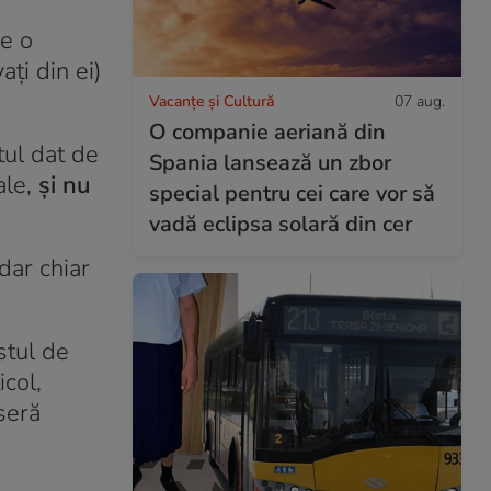
re o
ați din ei)
Vacanțe și Cultură
07 aug.
O companie aeriană din
tul dat de
Spania lansează un zbor
ale,
și nu
special pentru cei care vor să
vadă eclipsa solară din cer
dar chiar
stul de
icol,
aseră