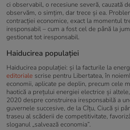
ci observabil, o recesiune severă, cauzată d
observăm, o simțim, dar trece și ea. Proble
contracției economice, exact la momentul tre
iresponsabil – cum a fost cel de până la jum
gestionat tot iresponsabil.
Haiducirea populației
Haiducirea populației: și la facturile la energ
editoriale
scrise pentru Libertatea, în noiem
economii, aplicate pe deplin, precum cele 
haotică a prețului energiei electrice și altele
2020 despre construirea iresponsabilă a unei
guvernele succesive, de la Cîțu, Ciucă și pâ
traseu al scăderii de competitivitate, favori
sloganul „salvează economia”.